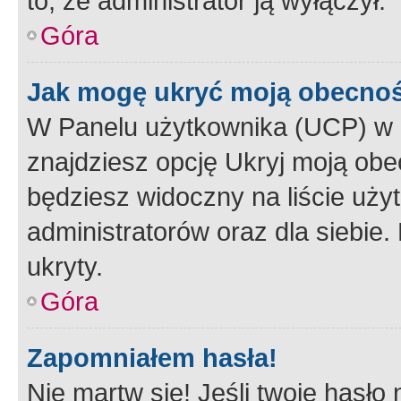
to, że administrator ją wyłączył.
Góra
Jak mogę ukryć moją obecno
W Panelu użytkownika (UCP) w 
znajdziesz opcję Ukryj moją obe
będziesz widoczny na liście użyt
administratorów oraz dla siebie.
ukryty.
Góra
Zapomniałem hasła!
Nie martw się! Jeśli twoje hasło