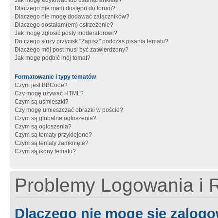
Jak mogę edytować lub usunąć ankietę?
Dlaczego nie mam dostępu do forum?
Dlaczego nie mogę dodawać załączników?
Dlaczego dostałam(em) ostrzeżenie?
Jak mogę zgłosić posty moderatorowi?
Do czego służy przycisk "Zapisz" podczas pisania tematu?
Dlaczego mój post musi być zatwierdzony?
Jak mogę podbić mój temat?
Formatowanie i typy tematów
Czym jest BBCode?
Czy mogę używać HTML?
Czym są uśmieszki?
Czy mogę umieszczać obrazki w poście?
Czym są globalne ogłoszenia?
Czym są ogłoszenia?
Czym są tematy przyklejone?
Czym są tematy zamknięte?
Czym są ikony tematu?
Problemy Logowania i R
Dlaczego nie mogę się zalog