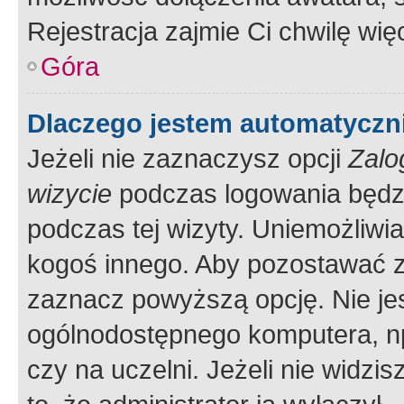
Rejestracja zajmie Ci chwilę wi
Góra
Dlaczego jestem automatycz
Jeżeli nie zaznaczysz opcji
Zalo
wizycie
podczas logowania będzi
podczas tej wizyty. Uniemożliwi
kogoś innego. Aby pozostawać 
zaznacz powyższą opcję. Nie jes
ogólnodostępnego komputera, np.
czy na uczelni. Jeżeli nie widzi