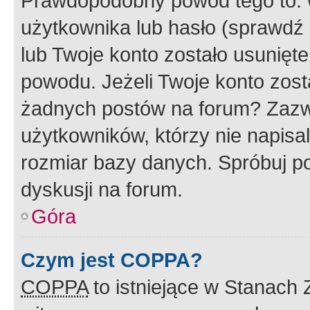
Prawdopodobny powód tego to:
użytkownika lub hasło (sprawdź e
lub Twoje konto zostało usunięte
powodu. Jeżeli Twoje konto zost
żadnych postów na forum? Zazw
użytkowników, którzy nie napisa
rozmiar bazy danych. Spróbuj po
dyskusji na forum.
Góra
Czym jest COPPA?
COPPA
to istniejące w Stanach