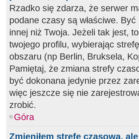
Rzadko się zdarza, że serwer m
podane czasy są właściwe. Być 
innej niż Twoja. Jeżeli tak jest,
twojego profilu, wybierając str
obszaru (np Berlin, Bruksela, Ko
Pamiętaj, że zmiana strefy czas
być dokonana jedynie przez zar
więc jeszcze się nie zarejestrow
zrobić.
Góra
Zmieniłem strefę czasową, ale