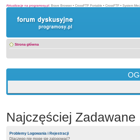
Aktualizacje na programosy.pl
:
Brave Browser
•
CrossFTP Portable
•
CrossFTP
•
System Mec
Strona główna
OG
Najczęściej Zadawane 
Problemy Logowania i Rejestracji
Dlaczego nie mogę się zalogować?