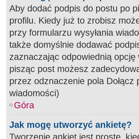
Aby dodać podpis do postu po 
profilu. Kiedy już to zrobisz m
przy formularzu wysyłania wiad
także domyślnie dodawać podpi
zaznaczając odpowiednią opcję 
pisząc post możesz zadecydowa
przez odznaczenie pola Dołącz 
wiadomości)
Góra
Jak mogę utworzyć ankietę?
Tworzenie ankiet jest proste, ki