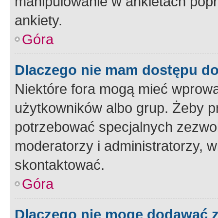
manipulowanie w ankietach popr
ankiety.
Góra
Dlaczego nie mam dostępu d
Niektóre fora mogą mieć wprowa
użytkowników albo grup. Żeby pr
potrzebować specjalnych zezwole
moderatorzy i administratorzy, w
skontaktować.
Góra
Dlaczego nie mogę dodawać 