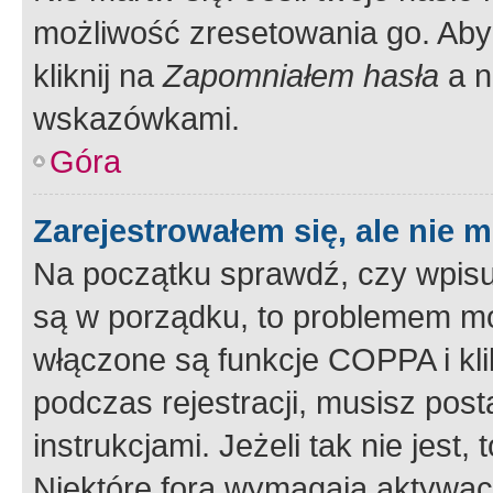
możliwość zresetowania go. Aby 
kliknij na
Zapomniałem hasła
a n
wskazówkami.
Góra
Zarejestrowałem się, ale nie 
Na początku sprawdź, czy wpisuj
są w porządku, to problemem mo
włączone są funkcje COPPA i kl
podczas rejestracji, musisz pos
instrukcjami. Jeżeli tak nie jes
Niektóre fora wymagają aktywac