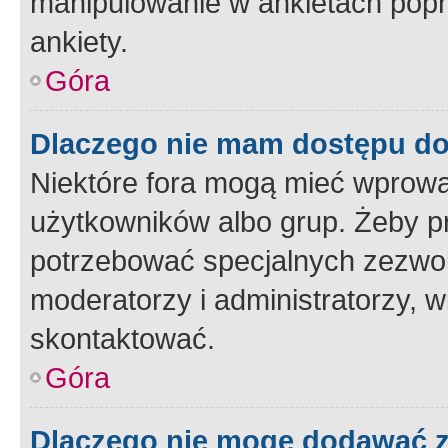
manipulowanie w ankietach popr
ankiety.
Góra
Dlaczego nie mam dostępu d
Niektóre fora mogą mieć wprowa
użytkowników albo grup. Żeby pr
potrzebować specjalnych zezwole
moderatorzy i administratorzy, w
skontaktować.
Góra
Dlaczego nie mogę dodawać 