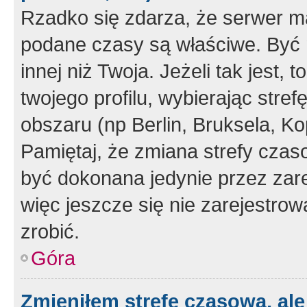
Rzadko się zdarza, że serwer m
podane czasy są właściwe. Być 
innej niż Twoja. Jeżeli tak jest,
twojego profilu, wybierając str
obszaru (np Berlin, Bruksela, Ko
Pamiętaj, że zmiana strefy czas
być dokonana jedynie przez zar
więc jeszcze się nie zarejestrow
zrobić.
Góra
Zmieniłem strefę czasową, ale