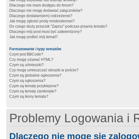
Jak mogę edytować lub usunąć ankietę?
Dlaczego nie mam dostępu do forum?
Dlaczego nie mogę dodawać załączników?
Dlaczego dostałam(em) ostrzeżenie?
Jak mogę zgłosić posty moderatorowi?
Do czego służy przycisk "Zapisz" podczas pisania tematu?
Dlaczego mój post musi być zatwierdzony?
Jak mogę podbić mój temat?
Formatowanie i typy tematów
Czym jest BBCode?
Czy mogę używać HTML?
Czym są uśmieszki?
Czy mogę umieszczać obrazki w poście?
Czym są globalne ogłoszenia?
Czym są ogłoszenia?
Czym są tematy przyklejone?
Czym są tematy zamknięte?
Czym są ikony tematu?
Problemy Logowania i R
Dlaczego nie mogę się zalog