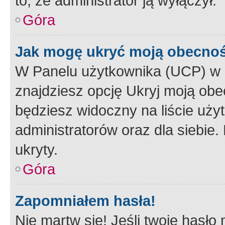
to, że administrator ją wyłączył.
Góra
Jak mogę ukryć moją obecno
W Panelu użytkownika (UCP) w 
znajdziesz opcję Ukryj moją obe
będziesz widoczny na liście użyt
administratorów oraz dla siebie.
ukryty.
Góra
Zapomniałem hasła!
Nie martw się! Jeśli twoje hasło