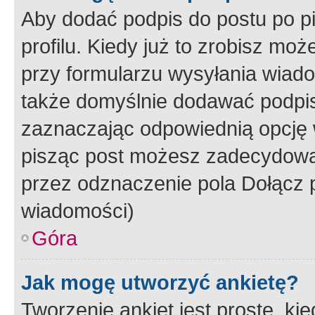
Aby dodać podpis do postu po 
profilu. Kiedy już to zrobisz m
przy formularzu wysyłania wiad
także domyślnie dodawać podpi
zaznaczając odpowiednią opcję 
pisząc post możesz zadecydowa
przez odznaczenie pola Dołącz 
wiadomości)
Góra
Jak mogę utworzyć ankietę?
Tworzenie ankiet jest proste, ki