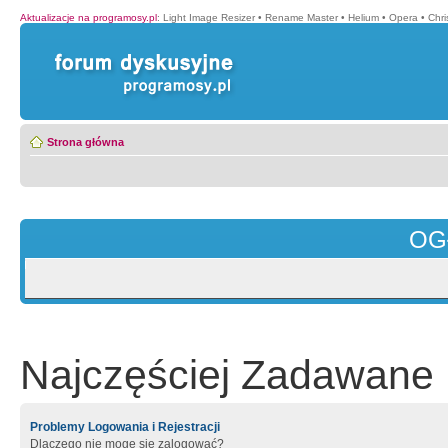
Aktualizacje na programosy.pl
:
Light Image Resizer
•
Rename Master
•
Helium
•
Opera
•
Chr
Strona główna
OG
Najczęściej Zadawane 
Problemy Logowania i Rejestracji
Dlaczego nie mogę się zalogować?