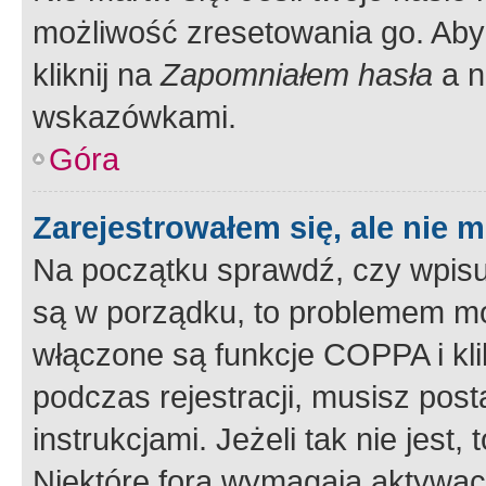
możliwość zresetowania go. Aby 
kliknij na
Zapomniałem hasła
a n
wskazówkami.
Góra
Zarejestrowałem się, ale nie 
Na początku sprawdź, czy wpisuj
są w porządku, to problemem mo
włączone są funkcje COPPA i kl
podczas rejestracji, musisz pos
instrukcjami. Jeżeli tak nie jes
Niektóre fora wymagają aktywac