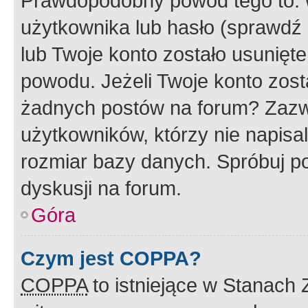
Prawdopodobny powód tego to:
użytkownika lub hasło (sprawdź e
lub Twoje konto zostało usunięte
powodu. Jeżeli Twoje konto zost
żadnych postów na forum? Zazw
użytkowników, którzy nie napisa
rozmiar bazy danych. Spróbuj po
dyskusji na forum.
Góra
Czym jest COPPA?
COPPA
to istniejące w Stanach