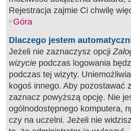
Rejestracja zajmie Ci chwilę wi
Góra
Dlaczego jestem automatycz
Jeżeli nie zaznaczysz opcji
Zalo
wizycie
podczas logowania będzi
podczas tej wizyty. Uniemożliwi
kogoś innego. Aby pozostawać 
zaznacz powyższą opcję. Nie jes
ogólnodostępnego komputera, np.
czy na uczelni. Jeżeli nie widzi