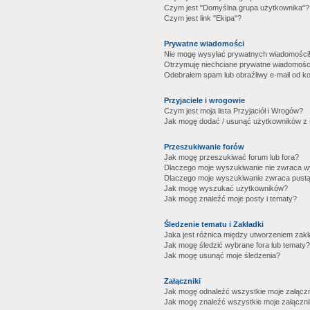
Czym jest "Domyślna grupa użytkownika"?
Czym jest link "Ekipa"?
Prywatne wiadomości
Nie mogę wysyłać prywatnych wiadomości
Otrzymuję niechciane prywatne wiadomośc
Odebrałem spam lub obraźliwy e-mail od ko
Przyjaciele i wrogowie
Czym jest moja lista Przyjaciół i Wrogów?
Jak mogę dodać / usunąć użytkowników z mo
Przeszukiwanie forów
Jak mogę przeszukiwać forum lub fora?
Dlaczego moje wyszukiwanie nie zwraca 
Dlaczego moje wyszukiwanie zwraca pustą
Jak mogę wyszukać użytkowników?
Jak mogę znaleźć moje posty i tematy?
Śledzenie tematu i Zakładki
Jaka jest różnica między utworzeniem zakł
Jak mogę śledzić wybrane fora lub tematy?
Jak mogę usunąć moje śledzenia?
Załączniki
Jak mogę odnaleźć wszystkie moje załączn
Jak mogę znaleźć wszystkie moje załączni