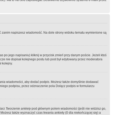
ość). Ma to na celu zapobiegać złośliwemu użytkowniu systemu e-maili przez
ować zanim napiszesz wiadomość. Na dole strony widoku tematu wymienione są
as po jego napisaniu) kliknij w przycisk
zmień
przy danym poście. Jeżeli ktoś
szcze nie dopisał kolejnego postu lub post był edytowany przez moderatora
 kolejny.
łania wiadomości, aby dodać podpis. Możesz także domyślnie dodawać
niego podpisu, przez odznaczenie pola Dołącz podpis w formularzu
larz
Tworzenie ankiety
pod głównym polem wiadomości (jeśli nie widzisz go,
 Możesz także wyznaczyć czas trwania ankiety (0 dla niekończącej się) a