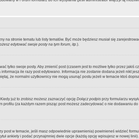
dowany w Forum formularz do ich wysyłania (jeśli administrator włączył tą możliw
zny na stronie tematu lub listy tematów. Być może będziesz musiał się zarejestr
żesz edytować swoje posty na tym forum, itp.
).
 tylko swoje posty. Aby zmienić post (czasem jest to możliwe tylko przez jakiś cz
informacja ile razy post edytowano. Informacja nie zostanie dodana jeżeli nikt je
iętaj, że normalni użytkownicy nie mogą usunąć postu jeżeli w temacie ktoś dopisał
 Kiedy już to zrobisz możesz zaznaczyć opcję
Dołącz podpis
przy formularzu wysy
m profilu (za każdym razem pisząc post możesz zadecydować o nie dodawaniu do 
wszy post w temacie, jeśli masz odpowiednie uprawnienia) powinieneś widzieć formu
uł ankiety i podać przynajmniej dwie opcje (każdą opcję wpisujesz w nowej linii).