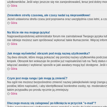
użytkowników. Jeśli więc jeszcze się nie zarejestrowałeś, teraz jest dobry mo
Góra
Zmieniłem strefę czasową, ale czasy nadal są nieprawidłowe!
Jeżeli ustawiona strefa czasu jest poprawna oraz uwzględnia czas letni, a c
Góra
Na liście nie ma mojego języka!
Najprawdopodobniej administrator forum nie zainstalował Twojego języka lub n
nie istnieje możesz sam spróbować wykonać takie tłumaczenie. Więcej inform
Góra
Jak mogę wyświetlać obrazek pod moją nazwą użytkownika?
Są dwa obrazki, które mogą pokazać się poniżej nazwy użytkownika podczas
kropek. Obrazek ten wskazuje ile postów już napisałeś/aś lub na Twój status
włączać awatary i wybierać sposób w jaki awatary mogą być dostępne. Jeśli n
Góra
Czym jest moja ranga i jak mogę ją zmienić?
Na ogół nie możesz bezpośrednio zmienić nazwy jakiejkolwiek rangi (ranga 
postów, które napisałeś, i aby identyfikować konkretne osoby, np. moderator
takim przypadku po prostu ręcznie ją zmniejszy.
Góra
Dlaczego muszę się zalogować po kliknięciu w przycisk "e-mail"?