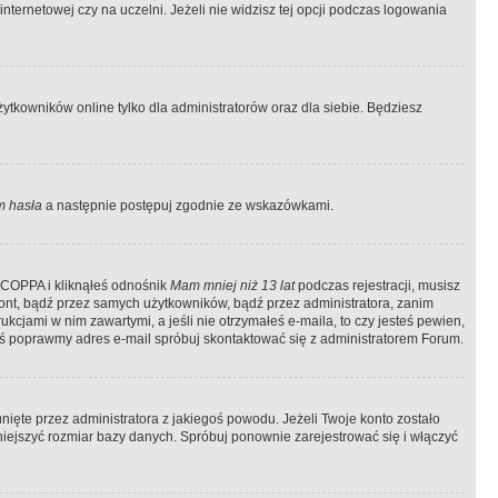
ternetowej czy na uczelni. Jeżeli nie widzisz tej opcji podczas logowania
tkowników online tylko dla administratorów oraz dla siebie. Będziesz
 hasła
a następnie postępuj zgodnie ze wskazówkami.
e COPPA i kliknąłeś odnośnik
Mam mniej niż 13 lat
podczas rejestracji, musisz
kont, bądź przez samych użytkowników, bądź przez administratora, zanim
cjami w nim zawartymi, a jeśli nie otrzymałeś e-maila, to czy jesteś pewien,
ś poprawmy adres e-mail spróbuj skontaktować się z administratorem Forum.
ięte przez administratora z jakiegoś powodu. Jeżeli Twoje konto zostało
iejszyć rozmiar bazy danych. Spróbuj ponownie zarejestrować się i włączyć