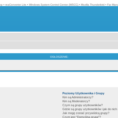
op
•
reaConverter Lite
•
Windows System Control Center (WSCC)
•
Mozilla Thunderbird
•
Far Man
OGŁOSZENIE:
Poziomy Użytkownika i Grupy
Kim są Administratorzy?
Kim są Moderatorzy?
Czym są grupy użytkowników?
Gdzie są grupy użytkowników i jak do nic
Jak mogę zostać przywódcą grupy?
Czym jest "Domyślna grupa"?