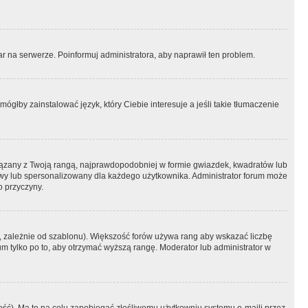
r na serwerze. Poinformuj administratora, aby naprawił ten problem.
ógłby zainstalować język, który Ciebie interesuje a jeśli takie tłumaczenie
iązany z Twoją rangą, najprawdopodobniej w formie gwiazdek, kwadratów lub
atowy lub spersonalizowany dla każdego użytkownika. Administrator forum może
o przyczyny.
, zależnie od szablonu). Większość forów używa rang aby wskazać liczbę
um tylko po to, aby otrzymać wyższą rangę. Moderator lub administrator w