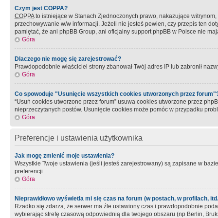
Czym jest COPPA?
COPPA
to istniejące w Stanach Zjednoczonych prawo, nakazujące witrynom
przechowywanie w/w informacji. Jeżeli nie jesteś pewien, czy przepis ten dot
pamiętać, że ani phpBB Group, ani oficjalny support phpBB w Polsce nie mają
Góra
Dlaczego nie mogę się zarejestrować?
Prawdopodobnie właściciel strony zbanował Twój adres IP lub zabronił nazwy 
Góra
Co spowoduje "Usunięcie wszystkich cookies utworzonych przez forum"
“Usuń cookies utworzone przez forum” usuwa cookies utworzone przez phpBB3
nieprzeczytanych postów. Usunięcie cookies może pomóc w przypadku pro
Góra
Preferencje i ustawienia użytkownika
Jak mogę zmienić moje ustawienia?
Wszystkie Twoje ustawienia (jeśli jesteś zarejestrowany) są zapisane w bazie 
preferencji.
Góra
Nieprawidłowo wyświetla mi się czas na forum (w postach, w profilach, itd.
Rzadko się zdarza, że serwer ma źle ustawiony czas i prawdopodobnie podane 
wybierając strefę czasową odpowiednią dla twojego obszaru (np Berlin, Bruk