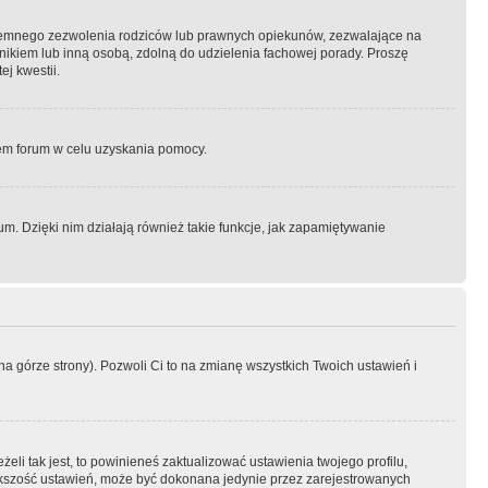
semnego zezwolenia rodziców lub prawnych opiekunów, zezwalające na
awnikiem lub inną osobą, zdolną do udzielenia fachowej porady. Proszę
j kwestii.
orem forum w celu uzyskania pomocy.
. Dzięki nim działają również takie funkcje, jak zapamiętywanie
a górze strony). Pozwoli Ci to na zmianę wszystkich Twoich ustawień i
li tak jest, to powinieneś zaktualizować ustawienia twojego profilu,
większość ustawień, może być dokonana jedynie przez zarejestrowanych