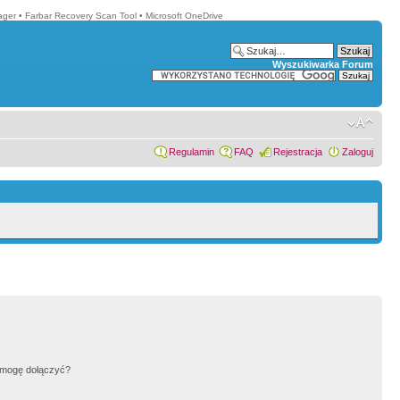
ager
•
Farbar Recovery Scan Tool
•
Microsoft OneDrive
Wyszukiwarka Forum
Regulamin
FAQ
Rejestracja
Zaloguj
h mogę dołączyć?