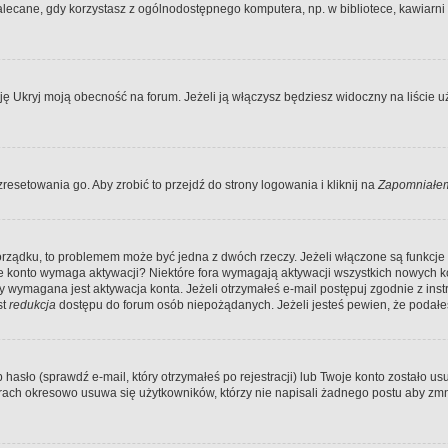
ecane, gdy korzystasz z ogólnodostępnego komputera, np. w bibliotece, kawiarni in
Ukryj moją obecność na forum. Jeżeli ją włączysz będziesz widoczny na liście uży
resetowania go. Aby zrobić to przejdź do strony logowania i kliknij na
Zapomniałem
porządku, to problemem może być jedna z dwóch rzeczy. Jeżeli włączone są funkcj
twoje konto wymaga aktywacji? Niektóre fora wymagają aktywacji wszystkich nowych 
wymagana jest aktywacja konta. Jeżeli otrzymałeś e-mail postępuj zgodnie z instruk
st
redukcja
dostępu do forum osób niepożądanych. Jeżeli jesteś pewien, że podałe
o (sprawdź e-mail, który otrzymałeś po rejestracji) lub Twoje konto zostało usun
rach okresowo usuwa się użytkowników, którzy nie napisali żadnego postu aby zmn