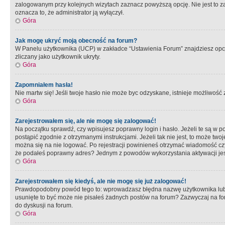
zalogowanym przy kolejnych wizytach zaznacz powyższą opcję. Nie jest to zal
oznacza to, że administrator ją wyłączył.
Góra
Jak mogę ukryć moją obecność na forum?
W Panelu użytkownika (UCP) w zakładce “Ustawienia Forum” znajdziesz opcję 
zliczany jako użytkownik ukryty.
Góra
Zapomniałem hasła!
Nie martw się! Jeśli twoje hasło nie może byc odzyskane, istnieje możliwość z
Góra
Zarejestrowałem się, ale nie mogę się zalogować!
Na początku sprawdź, czy wpisujesz poprawny login i hasło. Jeżeli te są w 
postąpić zgodnie z otrzymanymi instrukcjami. Jeżeli tak nie jest, to może 
można się na nie logować. Po rejestracji powinieneś otrzymać wiadomość czy 
że podałeś poprawny adres? Jednym z powodów wykorzystania aktywacji je
Góra
Zarejestrowałem się kiedyś, ale nie mogę się już zalogować!
Prawdopodobny powód tego to: wprowadzasz błędna nazwę użytkownika lub hasł
usunięte to być może nie pisałeś żadnych postów na forum? Zazwyczaj na fo
do dyskusji na forum.
Góra