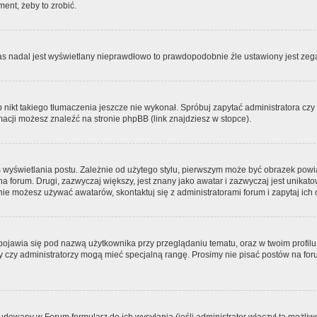
ment, żeby to zrobić.
zas nadal jest wyświetlany nieprawdłowo to prawdopodobnie źle ustawiony jest zega
ikt takiego tłumaczenia jeszcze nie wykonał. Spróbuj zapytać administratora czy m
acji możesz znaleźć na stronie phpBB (link znajdziesz w stopce).
 wyświetlania postu. Zależnie od użytego stylu, pierwszym może być obrazek pow
 na forum. Drugi, zazwyczaj większy, jest znany jako awatar i zazwyczaj jest unik
ie możesz używać awatarów, skontaktuj się z administratorami forum i zapytaj ich 
pojawia się pod nazwą użytkownika przy przeglądaniu tematu, oraz w twoim profilu
zy czy administratorzy mogą mieć specjalną rangę. Prosimy nie pisać postów na for