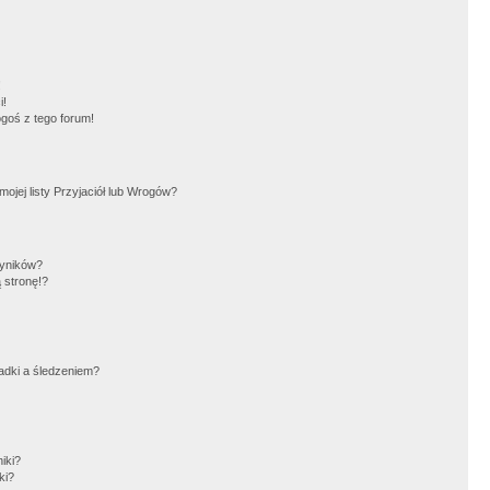
!
i!
goś z tego forum!
jej listy Przyjaciół lub Wrogów?
wyników?
 stronę!?
adki a śledzeniem?
iki?
ki?