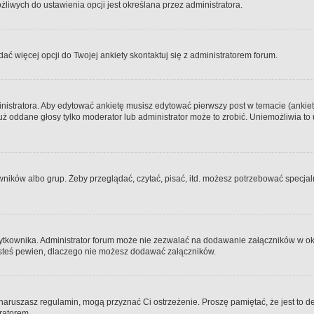
iwych do ustawienia opcji jest określana przez administratora.
dać więcej opcji do Twojej ankiety skontaktuj się z administratorem forum.
nistratora. Aby edytować ankietę musisz edytować pierwszy post w temacie (ankieta
y już oddane głosy tylko moderator lub administrator może to zrobić. Uniemożliwia
ków albo grup. Żeby przeglądać, czytać, pisać, itd. możesz potrzebować specjalny
ytkownika. Administrator forum może nie zezwalać na dodawanie załączników w o
 jesteś pewien, dlaczego nie możesz dodawać załączników.
e naruszasz regulamin, mogą przyznać Ci ostrzeżenie. Proszę pamiętać, że jest to d
tratorem.