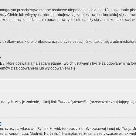
, mogącym przechowywać dane osobowe niepełnoletnich do lat 13, posiadanie pi
yczy Ciebie lub witryny, na której próbujesz się zarejestrować, skontaktuj się z pr
 kompetencji do udzielania porad prawnych i nie należy się z nimi kontaktować w te
użytkownika, której próbujesz użyć przy rejestracji. Skontaktuj się z administrat
?
, które pozwalają na zapamiętanie Twoich ustawień i bycie zalogowanym na forum
blemów z zalogowaniem lub wylogowaniem się.
danych. Aby je zmienić, kliknij link
Panel użytkownika
(przeważnie znajdujący się n
)
czasy są właściwe. Być może widzisz czas ze strefy czasowej innej niż Twoja. Jeże
sela, Kopenhaga, Madryd, Paryż itp.). Pamiętaj, że zmiana strefy czasowej, jak 