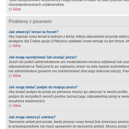
Tylko zarejestrowani użytkownicy mogą wysyłać e-maile do ludzi poprzez wbu
niezarejestrowanych użytkowników.
Góra
Problemy z pisaniem
Jak utworzyć temat na forum?
Aby napisać nowy temat w jednym z forów, kliknij odpowiedni przycisk widoc
dostępne dla Ciebie opcje ((
YMożesz zakładać nowe tematy na tym forum, Mo
Góra
Jak mogę wyedytować lub usunąć posta?
Jeżeli nie jesteś administratorem ani moderatorem możesz edytować lub usuwać
odpowiedział na Twój post to po zapisaniu zmian na dole będzie wyświetlana 
lub administratora (powinni oni poinformować dlaczego dokonali edycji). Pam
Góra
Jak mogę dodać podpis do mojego postu?
Aby dodać podpis do postu po pierwsze musisz go utworzyć w swoim profilu.
podpis do wszystkich swoich postów zaznaczając odpowiednią opcję w swoi
wysyłania wiadomości)
Góra
Jak mogę utworzyć ankietę?
Tworzenie ankiet jest proste, kiedy piszesz nowy temat (lub zmieniasz pier
to prawdopodobnie nie masz uprawnień do tworzenia ankiet). Musisz podać tyt