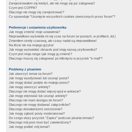
Zarejestrowałem się kiedyś, ale nie mogę się już zalogować!
Czym jest COPPA?
Dlaczego nie mogę się zarejestrować?
Co spowoduje "Usunięcie wszystkich cookies utworzonych przez forum"?
Preferencje i ustawienia użytkownika
Jak mogę zmienić moje ustawienia?
Nieprawidłowo wyświetla mi się czas na forum (w postach, w profilach, itd.)
Zmieniłem strefę czasową, ale czasy nadal są nieprawidłowe!
Na liście nie ma mojego języka!
Jak mogę wyświetlać obrazek pod moją nazwą użytkownika?
Czym jest moja ranga i jak mogę ją zmienić?
Dlaczego muszę się zalogować po kliknięciu w przycisk "e-mail"?
Problemy z pisaniem
Jak utworzyć temat na forum?
Jak mogę wyedytować lub usunąć posta?
Jak mogę dodać podpis do mojego postu?
Jak mogę utworzyć ankietę?
Dlaczego nie mogę dodać więcej opcji w ankiecie?
Jak mogę edytować lub usunąć ankietę?
Dlaczego nie mam dostępu do forum?
Dlaczego nie mogę dodawać załączników?
Dlaczego dostałam(em) ostrzeżenie?
Jak mogę zgłosić posty moderatorowi?
Do czego służy przycisk "Zapisz" podczas pisania tematu?
Dlaczego mój post musi być zatwierdzony?
Jak mogę podbić mój temat?