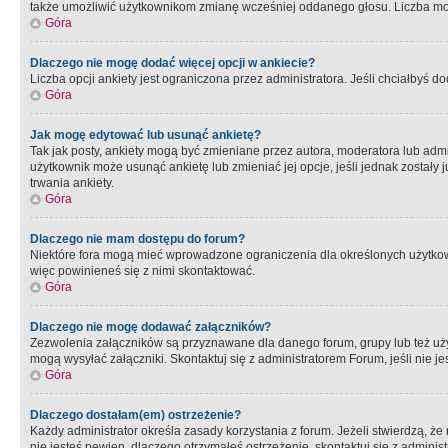
także umożliwić użytkownikom zmianę wcześniej oddanego głosu. Liczba możl
Góra
Dlaczego nie mogę dodać więcej opcji w ankiecie?
Liczba opcji ankiety jest ograniczona przez administratora. Jeśli chciałbyś do
Góra
Jak mogę edytować lub usunąć ankietę?
Tak jak posty, ankiety mogą być zmieniane przez autora, moderatora lub admi
użytkownik może usunąć ankietę lub zmieniać jej opcje, jeśli jednak został
trwania ankiety.
Góra
Dlaczego nie mam dostępu do forum?
Niektóre fora mogą mieć wprowadzone ograniczenia dla określonych użytkowni
więc powinieneś się z nimi skontaktować.
Góra
Dlaczego nie mogę dodawać załączników?
Zezwolenia załączników są przyznawane dla danego forum, grupy lub też uż
mogą wysyłać załączniki. Skontaktuj się z administratorem Forum, jeśli nie
Góra
Dlaczego dostałam(em) ostrzeżenie?
Każdy administrator określa zasady korzystania z forum. Jeżeli stwierdzą, ż
nie jesteś pewien, dlaczego otrzymałeś ostrzeżenie, skontaktuj sie z adminis