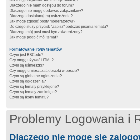
Jak mogę edytować lub usunąć ankietę?
Dlaczego nie mam dostępu do forum?
Dlaczego nie mogę dodawać załączników?
Dlaczego dostałam(em) ostrzeżenie?
Jak mogę zgłosić posty moderatorowi?
Do czego służy przycisk "Zapisz" podczas pisania tematu?
Dlaczego mój post musi być zatwierdzony?
Jak mogę podbić mój temat?
Formatowanie i typy tematów
Czym jest BBCode?
Czy mogę używać HTML?
Czym są uśmieszki?
Czy mogę umieszczać obrazki w poście?
Czym są globalne ogłoszenia?
Czym są ogłoszenia?
Czym są tematy przyklejone?
Czym są tematy zamknięte?
Czym są ikony tematu?
Problemy Logowania i R
Dlaczego nie mogę się zalog