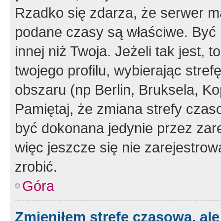
Rzadko się zdarza, że serwer m
podane czasy są właściwe. Być 
innej niż Twoja. Jeżeli tak jest,
twojego profilu, wybierając str
obszaru (np Berlin, Bruksela, Ko
Pamiętaj, że zmiana strefy czas
być dokonana jedynie przez zar
więc jeszcze się nie zarejestrow
zrobić.
Góra
Zmieniłem strefę czasową, ale