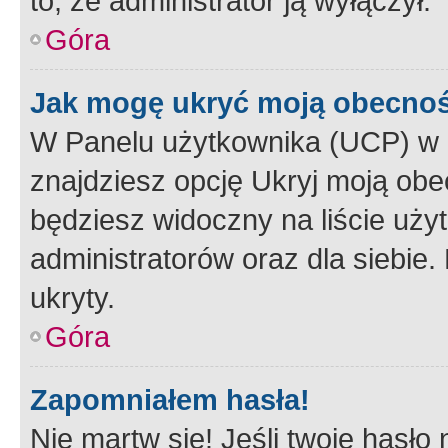
to, że administrator ją wyłączył.
Góra
Jak mogę ukryć moją obecno
W Panelu użytkownika (UCP) w 
znajdziesz opcję Ukryj moją obe
będziesz widoczny na liście użyt
administratorów oraz dla siebie.
ukryty.
Góra
Zapomniałem hasła!
Nie martw się! Jeśli twoje hasło