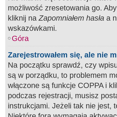
możliwość zresetowania go. Aby 
kliknij na
Zapomniałem hasła
a n
wskazówkami.
Góra
Zarejestrowałem się, ale nie 
Na początku sprawdź, czy wpisuj
są w porządku, to problemem mo
włączone są funkcje COPPA i kl
podczas rejestracji, musisz pos
instrukcjami. Jeżeli tak nie jes
Niektóre fora wymagają aktywac