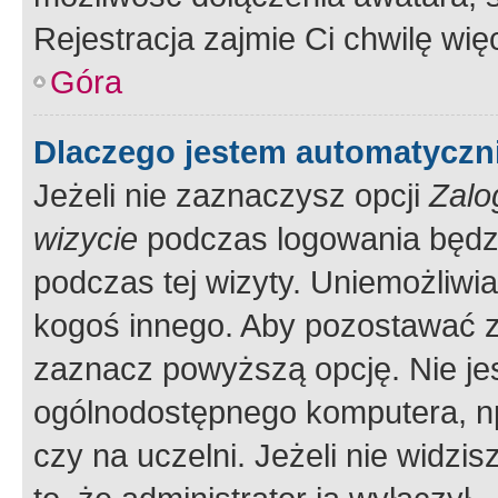
Rejestracja zajmie Ci chwilę wi
Góra
Dlaczego jestem automatycz
Jeżeli nie zaznaczysz opcji
Zalo
wizycie
podczas logowania będzi
podczas tej wizyty. Uniemożliwi
kogoś innego. Aby pozostawać 
zaznacz powyższą opcję. Nie jes
ogólnodostępnego komputera, np.
czy na uczelni. Jeżeli nie widzi