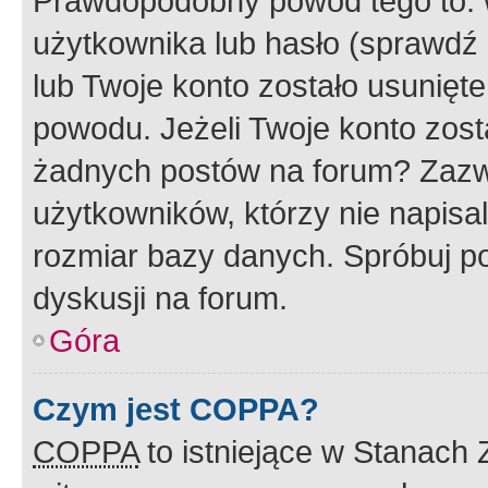
Prawdopodobny powód tego to:
użytkownika lub hasło (sprawdź e
lub Twoje konto zostało usunięte
powodu. Jeżeli Twoje konto zost
żadnych postów na forum? Zazw
użytkowników, którzy nie napisa
rozmiar bazy danych. Spróbuj po
dyskusji na forum.
Góra
Czym jest COPPA?
COPPA
to istniejące w Stanach