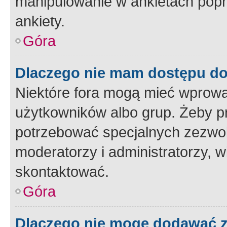
manipulowanie w ankietach popr
ankiety.
Góra
Dlaczego nie mam dostępu d
Niektóre fora mogą mieć wprowa
użytkowników albo grup. Żeby pr
potrzebować specjalnych zezwole
moderatorzy i administratorzy, w
skontaktować.
Góra
Dlaczego nie mogę dodawać 