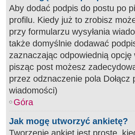
Aby dodać podpis do postu po 
profilu. Kiedy już to zrobisz m
przy formularzu wysyłania wiad
także domyślnie dodawać podpi
zaznaczając odpowiednią opcję 
pisząc post możesz zadecydowa
przez odznaczenie pola Dołącz 
wiadomości)
Góra
Jak mogę utworzyć ankietę?
Tworzenie ankiet jest proste, ki