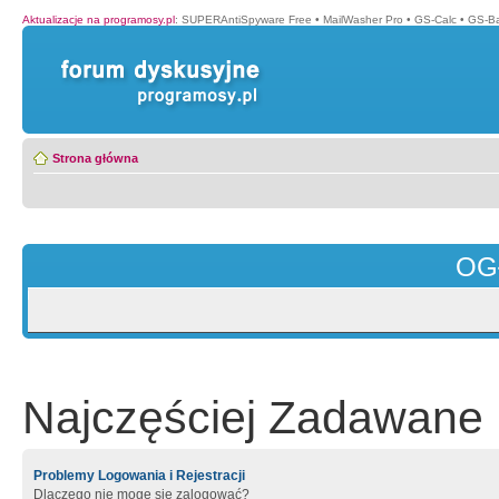
Aktualizacje na programosy.pl
:
SUPERAntiSpyware Free
•
MailWasher Pro
•
GS-Calc
•
GS-B
Strona główna
OG
Najczęściej Zadawane 
Problemy Logowania i Rejestracji
Dlaczego nie mogę się zalogować?