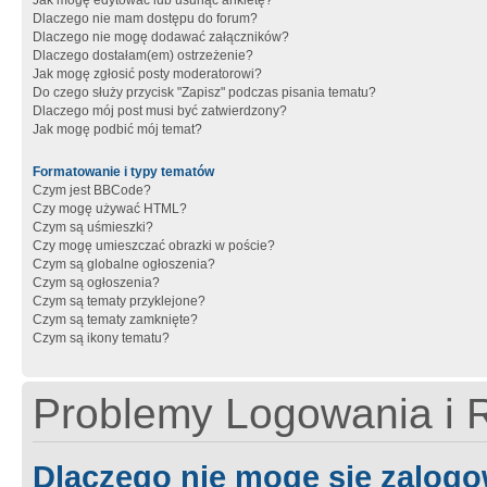
Jak mogę edytować lub usunąć ankietę?
Dlaczego nie mam dostępu do forum?
Dlaczego nie mogę dodawać załączników?
Dlaczego dostałam(em) ostrzeżenie?
Jak mogę zgłosić posty moderatorowi?
Do czego służy przycisk "Zapisz" podczas pisania tematu?
Dlaczego mój post musi być zatwierdzony?
Jak mogę podbić mój temat?
Formatowanie i typy tematów
Czym jest BBCode?
Czy mogę używać HTML?
Czym są uśmieszki?
Czy mogę umieszczać obrazki w poście?
Czym są globalne ogłoszenia?
Czym są ogłoszenia?
Czym są tematy przyklejone?
Czym są tematy zamknięte?
Czym są ikony tematu?
Problemy Logowania i R
Dlaczego nie mogę się zalog