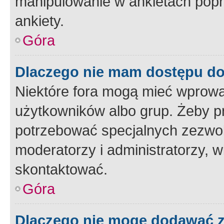
manipulowanie w ankietach popr
ankiety.
Góra
Dlaczego nie mam dostępu d
Niektóre fora mogą mieć wprowa
użytkowników albo grup. Żeby pr
potrzebować specjalnych zezwole
moderatorzy i administratorzy, w
skontaktować.
Góra
Dlaczego nie mogę dodawać 