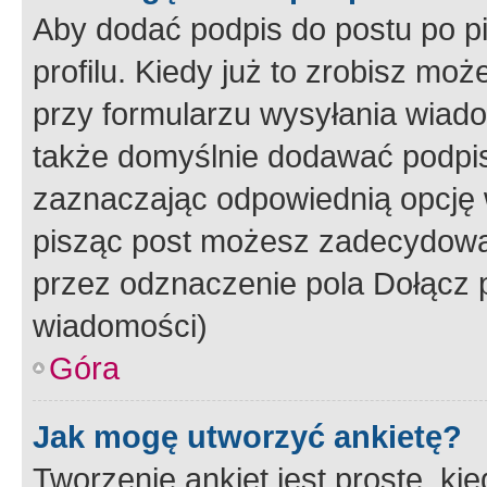
Aby dodać podpis do postu po 
profilu. Kiedy już to zrobisz m
przy formularzu wysyłania wiad
także domyślnie dodawać podpi
zaznaczając odpowiednią opcję 
pisząc post możesz zadecydowa
przez odznaczenie pola Dołącz 
wiadomości)
Góra
Jak mogę utworzyć ankietę?
Tworzenie ankiet jest proste, ki