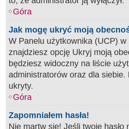
to, że administrator ją wyłączył.
Góra
Jak mogę ukryć moją obecno
W Panelu użytkownika (UCP) w 
znajdziesz opcję Ukryj moją obe
będziesz widoczny na liście użyt
administratorów oraz dla siebie.
ukryty.
Góra
Zapomniałem hasła!
Nie martw się! Jeśli twoje hasło