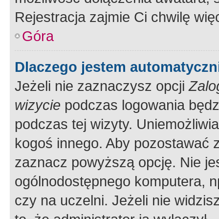
Rejestracja zajmie Ci chwilę wi
Góra
Dlaczego jestem automatycz
Jeżeli nie zaznaczysz opcji
Zalo
wizycie
podczas logowania będzi
podczas tej wizyty. Uniemożliwi
kogoś innego. Aby pozostawać 
zaznacz powyższą opcję. Nie jes
ogólnodostępnego komputera, np.
czy na uczelni. Jeżeli nie widzi