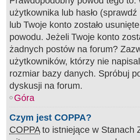
Prawdopodobny powód tego to:
użytkownika lub hasło (sprawdź e
lub Twoje konto zostało usunięte
powodu. Jeżeli Twoje konto zost
żadnych postów na forum? Zazw
użytkowników, którzy nie napisa
rozmiar bazy danych. Spróbuj po
dyskusji na forum.
Góra
Czym jest COPPA?
COPPA
to istniejące w Stanach