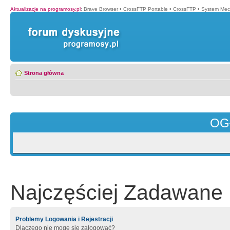
Aktualizacje na programosy.pl
:
Brave Browser
•
CrossFTP Portable
•
CrossFTP
•
System Mec
Strona główna
OG
Najczęściej Zadawane 
Problemy Logowania i Rejestracji
Dlaczego nie mogę się zalogować?