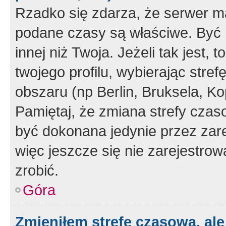
Rzadko się zdarza, że serwer m
podane czasy są właściwe. Być 
innej niż Twoja. Jeżeli tak jest,
twojego profilu, wybierając str
obszaru (np Berlin, Bruksela, Ko
Pamiętaj, że zmiana strefy czas
być dokonana jedynie przez zar
więc jeszcze się nie zarejestrow
zrobić.
Góra
Zmieniłem strefę czasową, ale