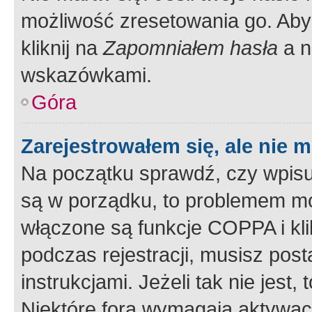
możliwość zresetowania go. Aby 
kliknij na
Zapomniałem hasła
a n
wskazówkami.
Góra
Zarejestrowałem się, ale nie 
Na początku sprawdź, czy wpisuj
są w porządku, to problemem mo
włączone są funkcje COPPA i kl
podczas rejestracji, musisz pos
instrukcjami. Jeżeli tak nie jes
Niektóre fora wymagają aktywac