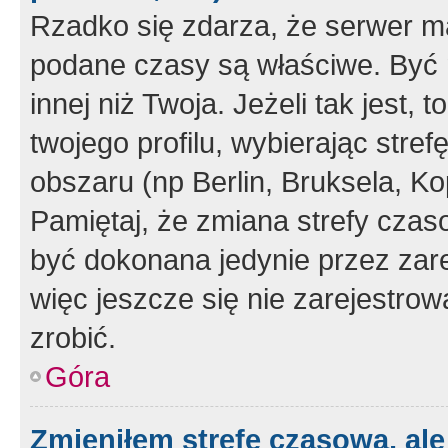
Rzadko się zdarza, że serwer m
podane czasy są właściwe. Być 
innej niż Twoja. Jeżeli tak jest,
twojego profilu, wybierając str
obszaru (np Berlin, Bruksela, Ko
Pamiętaj, że zmiana strefy czas
być dokonana jedynie przez zar
więc jeszcze się nie zarejestrow
zrobić.
Góra
Zmieniłem strefę czasową, ale