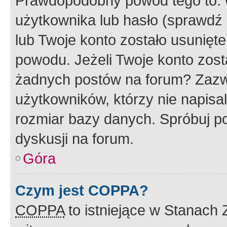
Prawdopodobny powód tego to:
użytkownika lub hasło (sprawdź e
lub Twoje konto zostało usunięte
powodu. Jeżeli Twoje konto zost
żadnych postów na forum? Zazw
użytkowników, którzy nie napisa
rozmiar bazy danych. Spróbuj po
dyskusji na forum.
Góra
Czym jest COPPA?
COPPA
to istniejące w Stanach