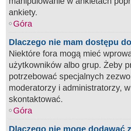
manipulowanie w ankietach popr
ankiety.
Góra
Dlaczego nie mam dostępu d
Niektóre fora mogą mieć wprowa
użytkowników albo grup. Żeby pr
potrzebować specjalnych zezwole
moderatorzy i administratorzy, w
skontaktować.
Góra
Dlaczego nie mogę dodawać 