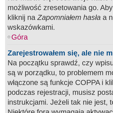
możliwość zresetowania go. Aby 
kliknij na
Zapomniałem hasła
a n
wskazówkami.
Góra
Zarejestrowałem się, ale nie 
Na początku sprawdź, czy wpisuj
są w porządku, to problemem mo
włączone są funkcje COPPA i kl
podczas rejestracji, musisz pos
instrukcjami. Jeżeli tak nie jes
Niektóre fora wymagają aktywac