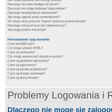
Jak mogę edytować lub usunąć ankietę?
Dlaczego nie mam dostępu do forum?
Dlaczego nie mogę dodawać załączników?
Dlaczego dostałam(em) ostrzeżenie?
Jak mogę zgłosić posty moderatorowi?
Do czego służy przycisk "Zapisz" podczas pisania tematu?
Dlaczego mój post musi być zatwierdzony?
Jak mogę podbić mój temat?
Formatowanie i typy tematów
Czym jest BBCode?
Czy mogę używać HTML?
Czym są uśmieszki?
Czy mogę umieszczać obrazki w poście?
Czym są globalne ogłoszenia?
Czym są ogłoszenia?
Czym są tematy przyklejone?
Czym są tematy zamknięte?
Czym są ikony tematu?
Problemy Logowania i R
Dlaczego nie mogę się zalog