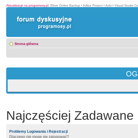
Aktualizacje na programosy.pl
:
IDrive Online Backup
•
Adlice Protect
•
Anki
•
Visual Studio C
Strona główna
OG
Najczęściej Zadawane 
Problemy Logowania i Rejestracji
Dlaczego nie mogę się zalogować?