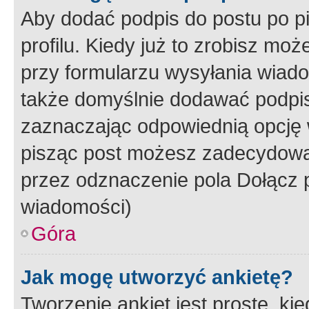
Aby dodać podpis do postu po 
profilu. Kiedy już to zrobisz m
przy formularzu wysyłania wiad
także domyślnie dodawać podpi
zaznaczając odpowiednią opcję 
pisząc post możesz zadecydowa
przez odznaczenie pola Dołącz 
wiadomości)
Góra
Jak mogę utworzyć ankietę?
Tworzenie ankiet jest proste, ki