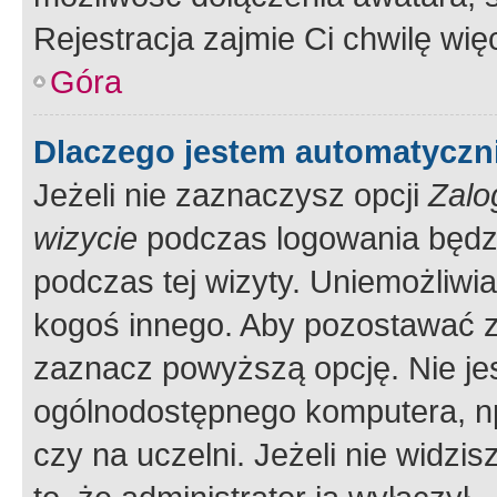
Rejestracja zajmie Ci chwilę wi
Góra
Dlaczego jestem automatycz
Jeżeli nie zaznaczysz opcji
Zalo
wizycie
podczas logowania będzi
podczas tej wizyty. Uniemożliwi
kogoś innego. Aby pozostawać 
zaznacz powyższą opcję. Nie jes
ogólnodostępnego komputera, np.
czy na uczelni. Jeżeli nie widzi