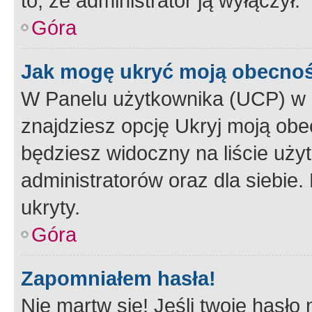
to, że administrator ją wyłączył.
Góra
Jak mogę ukryć moją obecno
W Panelu użytkownika (UCP) w 
znajdziesz opcję Ukryj moją obe
będziesz widoczny na liście użyt
administratorów oraz dla siebie.
ukryty.
Góra
Zapomniałem hasła!
Nie martw się! Jeśli twoje hasło