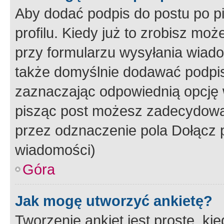
Aby dodać podpis do postu po 
profilu. Kiedy już to zrobisz m
przy formularzu wysyłania wiad
także domyślnie dodawać podpi
zaznaczając odpowiednią opcję 
pisząc post możesz zadecydowa
przez odznaczenie pola Dołącz 
wiadomości)
Góra
Jak mogę utworzyć ankietę?
Tworzenie ankiet jest proste, ki