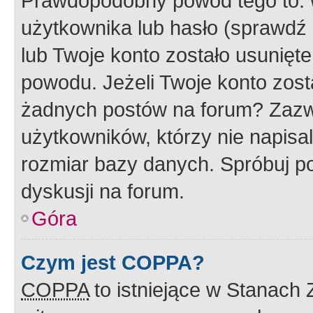
Prawdopodobny powód tego to:
użytkownika lub hasło (sprawdź e
lub Twoje konto zostało usunięte
powodu. Jeżeli Twoje konto zost
żadnych postów na forum? Zazw
użytkowników, którzy nie napisa
rozmiar bazy danych. Spróbuj po
dyskusji na forum.
Góra
Czym jest COPPA?
COPPA
to istniejące w Stanach