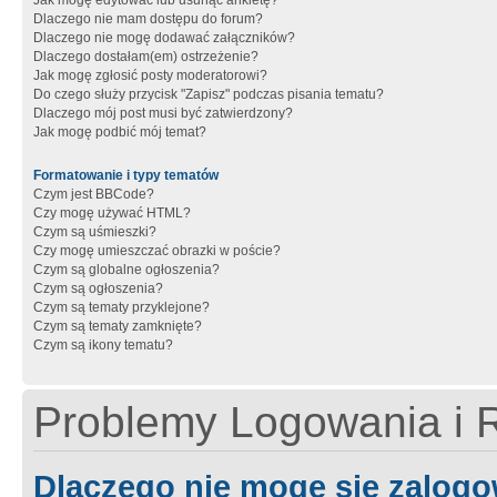
Jak mogę edytować lub usunąć ankietę?
Dlaczego nie mam dostępu do forum?
Dlaczego nie mogę dodawać załączników?
Dlaczego dostałam(em) ostrzeżenie?
Jak mogę zgłosić posty moderatorowi?
Do czego służy przycisk "Zapisz" podczas pisania tematu?
Dlaczego mój post musi być zatwierdzony?
Jak mogę podbić mój temat?
Formatowanie i typy tematów
Czym jest BBCode?
Czy mogę używać HTML?
Czym są uśmieszki?
Czy mogę umieszczać obrazki w poście?
Czym są globalne ogłoszenia?
Czym są ogłoszenia?
Czym są tematy przyklejone?
Czym są tematy zamknięte?
Czym są ikony tematu?
Problemy Logowania i R
Dlaczego nie mogę się zalog