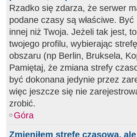
Rzadko się zdarza, że serwer m
podane czasy są właściwe. Być 
innej niż Twoja. Jeżeli tak jest,
twojego profilu, wybierając str
obszaru (np Berlin, Bruksela, Ko
Pamiętaj, że zmiana strefy czas
być dokonana jedynie przez zar
więc jeszcze się nie zarejestrow
zrobić.
Góra
Zmieniłem strefę czasową, ale