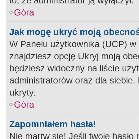
to, że administrator ją wyłączył.
Góra
Jak mogę ukryć moją obecno
W Panelu użytkownika (UCP) w 
znajdziesz opcję Ukryj moją obe
będziesz widoczny na liście użyt
administratorów oraz dla siebie.
ukryty.
Góra
Zapomniałem hasła!
Nie martw się! Jeśli twoje hasło