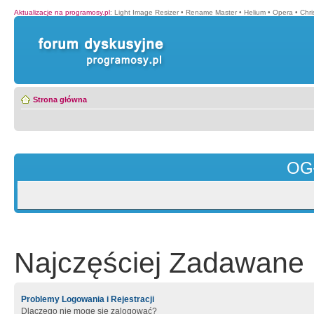
Aktualizacje na programosy.pl
:
Light Image Resizer
•
Rename Master
•
Helium
•
Opera
•
Chr
Strona główna
OG
Najczęściej Zadawane 
Problemy Logowania i Rejestracji
Dlaczego nie mogę się zalogować?