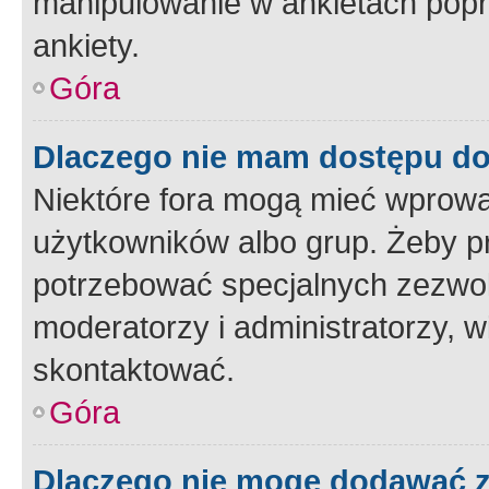
manipulowanie w ankietach popr
ankiety.
Góra
Dlaczego nie mam dostępu d
Niektóre fora mogą mieć wprowa
użytkowników albo grup. Żeby pr
potrzebować specjalnych zezwole
moderatorzy i administratorzy, w
skontaktować.
Góra
Dlaczego nie mogę dodawać 