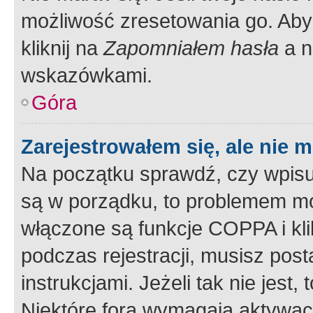
możliwość zresetowania go. Aby 
kliknij na
Zapomniałem hasła
a n
wskazówkami.
Góra
Zarejestrowałem się, ale nie 
Na początku sprawdź, czy wpisuj
są w porządku, to problemem mo
włączone są funkcje COPPA i kl
podczas rejestracji, musisz pos
instrukcjami. Jeżeli tak nie jes
Niektóre fora wymagają aktywac