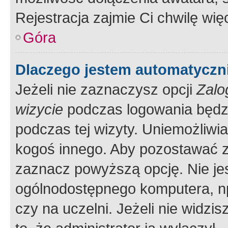
Rejestracja zajmie Ci chwilę wi
Góra
Dlaczego jestem automatycz
Jeżeli nie zaznaczysz opcji
Zalo
wizycie
podczas logowania będzi
podczas tej wizyty. Uniemożliwi
kogoś innego. Aby pozostawać 
zaznacz powyższą opcję. Nie jes
ogólnodostępnego komputera, np.
czy na uczelni. Jeżeli nie widzi