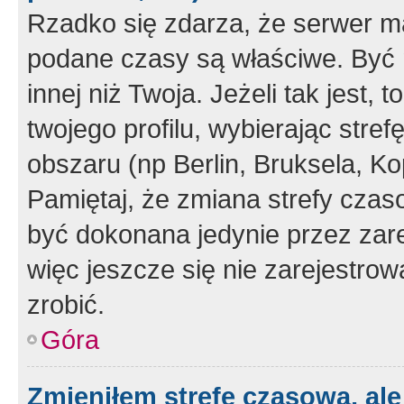
Rzadko się zdarza, że serwer m
podane czasy są właściwe. Być 
innej niż Twoja. Jeżeli tak jest,
twojego profilu, wybierając str
obszaru (np Berlin, Bruksela, Ko
Pamiętaj, że zmiana strefy czas
być dokonana jedynie przez zar
więc jeszcze się nie zarejestrow
zrobić.
Góra
Zmieniłem strefę czasową, ale