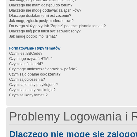
Jak mogę edytować lub usunąć ankietę?
Dlaczego nie mam dostępu do forum?
Dlaczego nie mogę dodawać załączników?
Dlaczego dostałam(em) ostrzeżenie?
Jak mogę zgłosić posty moderatorowi?
Do czego służy przycisk "Zapisz" podczas pisania tematu?
Dlaczego mój post musi być zatwierdzony?
Jak mogę podbić mój temat?
Formatowanie i typy tematów
Czym jest BBCode?
Czy mogę używać HTML?
Czym są uśmieszki?
Czy mogę umieszczać obrazki w poście?
Czym są globalne ogłoszenia?
Czym są ogłoszenia?
Czym są tematy przyklejone?
Czym są tematy zamknięte?
Czym są ikony tematu?
Problemy Logowania i R
Dlaczego nie mogę się zalog