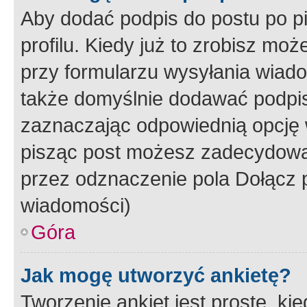
Aby dodać podpis do postu po 
profilu. Kiedy już to zrobisz m
przy formularzu wysyłania wiad
także domyślnie dodawać podpi
zaznaczając odpowiednią opcję 
pisząc post możesz zadecydowa
przez odznaczenie pola Dołącz 
wiadomości)
Góra
Jak mogę utworzyć ankietę?
Tworzenie ankiet jest proste, ki