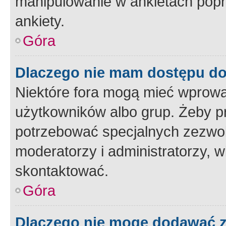
manipulowanie w ankietach popr
ankiety.
Góra
Dlaczego nie mam dostępu d
Niektóre fora mogą mieć wprowa
użytkowników albo grup. Żeby pr
potrzebować specjalnych zezwole
moderatorzy i administratorzy, w
skontaktować.
Góra
Dlaczego nie mogę dodawać 