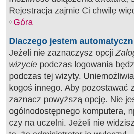
Rejestracja zajmie Ci chwilę wi
Góra
Dlaczego jestem automatycz
Jeżeli nie zaznaczysz opcji
Zalo
wizycie
podczas logowania będzi
podczas tej wizyty. Uniemożliwi
kogoś innego. Aby pozostawać 
zaznacz powyższą opcję. Nie jes
ogólnodostępnego komputera, np.
czy na uczelni. Jeżeli nie widzi