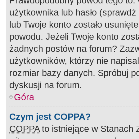
Prawdopodobny powód tego to:
użytkownika lub hasło (sprawdź e
lub Twoje konto zostało usunięte
powodu. Jeżeli Twoje konto zost
żadnych postów na forum? Zazw
użytkowników, którzy nie napisa
rozmiar bazy danych. Spróbuj po
dyskusji na forum.
Góra
Czym jest COPPA?
COPPA
to istniejące w Stanach