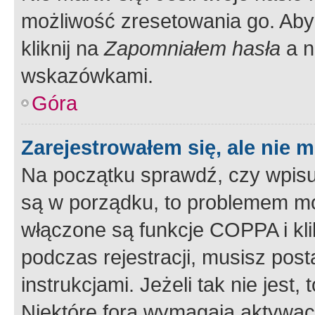
możliwość zresetowania go. Aby 
kliknij na
Zapomniałem hasła
a n
wskazówkami.
Góra
Zarejestrowałem się, ale nie 
Na początku sprawdź, czy wpisuj
są w porządku, to problemem mo
włączone są funkcje COPPA i kl
podczas rejestracji, musisz pos
instrukcjami. Jeżeli tak nie jes
Niektóre fora wymagają aktywac