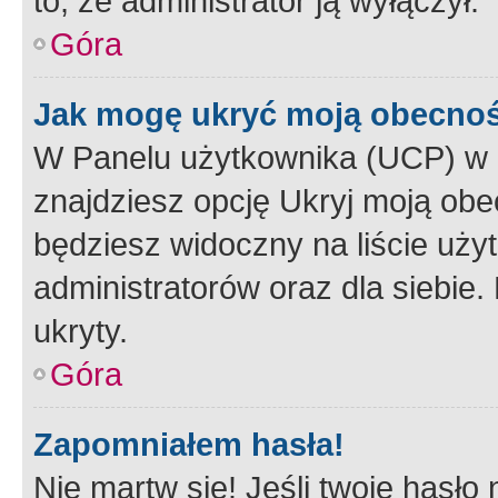
to, że administrator ją wyłączył.
Góra
Jak mogę ukryć moją obecno
W Panelu użytkownika (UCP) w 
znajdziesz opcję Ukryj moją obe
będziesz widoczny na liście użyt
administratorów oraz dla siebie.
ukryty.
Góra
Zapomniałem hasła!
Nie martw się! Jeśli twoje hasło