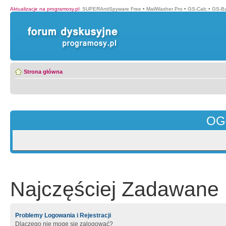
Aktualizacje na programosy.pl
:
SUPERAntiSpyware Free
•
MailWasher Pro
•
GS-Calc
•
GS-B
Strona główna
OG
Najczęściej Zadawane 
Problemy Logowania i Rejestracji
Dlaczego nie mogę się zalogować?