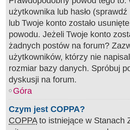
Prawdopodobny powód tego to:
użytkownika lub hasło (sprawdź e
lub Twoje konto zostało usunięte
powodu. Jeżeli Twoje konto zost
żadnych postów na forum? Zazw
użytkowników, którzy nie napisa
rozmiar bazy danych. Spróbuj po
dyskusji na forum.
Góra
Czym jest COPPA?
COPPA
to istniejące w Stanach