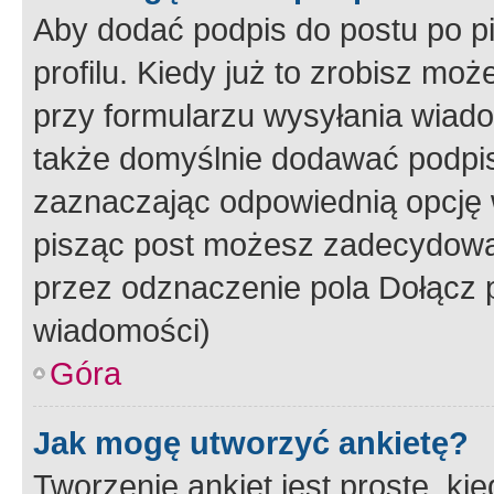
Aby dodać podpis do postu po 
profilu. Kiedy już to zrobisz m
przy formularzu wysyłania wiad
także domyślnie dodawać podpi
zaznaczając odpowiednią opcję 
pisząc post możesz zadecydowa
przez odznaczenie pola Dołącz 
wiadomości)
Góra
Jak mogę utworzyć ankietę?
Tworzenie ankiet jest proste, ki