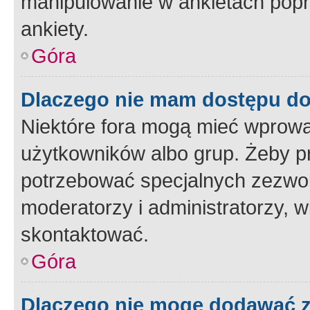
manipulowanie w ankietach popr
ankiety.
Góra
Dlaczego nie mam dostępu d
Niektóre fora mogą mieć wprowa
użytkowników albo grup. Żeby pr
potrzebować specjalnych zezwole
moderatorzy i administratorzy, w
skontaktować.
Góra
Dlaczego nie mogę dodawać 