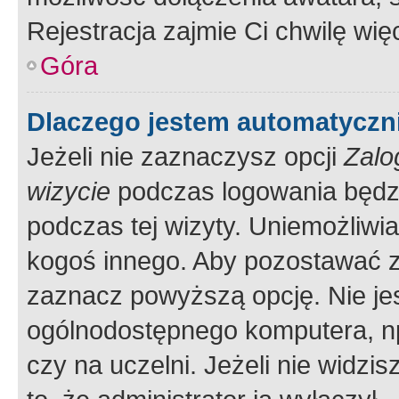
Rejestracja zajmie Ci chwilę wi
Góra
Dlaczego jestem automatycz
Jeżeli nie zaznaczysz opcji
Zalo
wizycie
podczas logowania będzi
podczas tej wizyty. Uniemożliwi
kogoś innego. Aby pozostawać 
zaznacz powyższą opcję. Nie jes
ogólnodostępnego komputera, np.
czy na uczelni. Jeżeli nie widzi