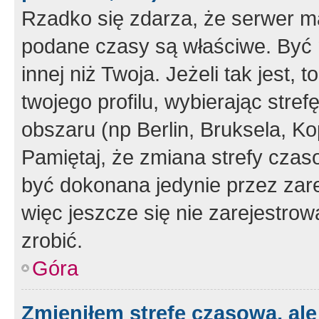
Rzadko się zdarza, że serwer m
podane czasy są właściwe. Być 
innej niż Twoja. Jeżeli tak jest,
twojego profilu, wybierając str
obszaru (np Berlin, Bruksela, Ko
Pamiętaj, że zmiana strefy czas
być dokonana jedynie przez zar
więc jeszcze się nie zarejestrow
zrobić.
Góra
Zmieniłem strefę czasową, ale