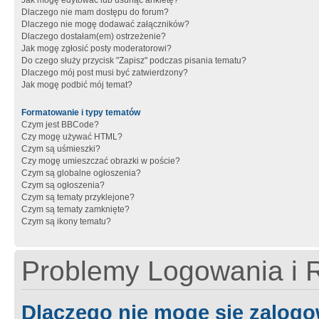
Jak mogę edytować lub usunąć ankietę?
Dlaczego nie mam dostępu do forum?
Dlaczego nie mogę dodawać załączników?
Dlaczego dostałam(em) ostrzeżenie?
Jak mogę zgłosić posty moderatorowi?
Do czego służy przycisk "Zapisz" podczas pisania tematu?
Dlaczego mój post musi być zatwierdzony?
Jak mogę podbić mój temat?
Formatowanie i typy tematów
Czym jest BBCode?
Czy mogę używać HTML?
Czym są uśmieszki?
Czy mogę umieszczać obrazki w poście?
Czym są globalne ogłoszenia?
Czym są ogłoszenia?
Czym są tematy przyklejone?
Czym są tematy zamknięte?
Czym są ikony tematu?
Problemy Logowania i R
Dlaczego nie mogę się zalog