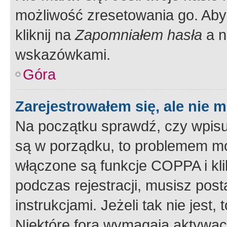
możliwość zresetowania go. Aby 
kliknij na
Zapomniałem hasła
a n
wskazówkami.
Góra
Zarejestrowałem się, ale nie 
Na początku sprawdź, czy wpisuj
są w porządku, to problemem mo
włączone są funkcje COPPA i kl
podczas rejestracji, musisz pos
instrukcjami. Jeżeli tak nie jes
Niektóre fora wymagają aktywac