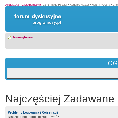
Aktualizacje na programosy.pl
:
Light Image Resizer
•
Rename Master
•
Helium
•
Opera
•
Chr
Strona główna
OG
Najczęściej Zadawane 
Problemy Logowania i Rejestracji
Dlaczego nie mogę się zalogować?