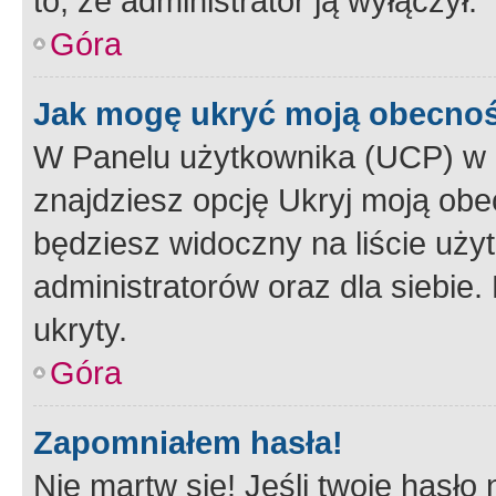
to, że administrator ją wyłączył.
Góra
Jak mogę ukryć moją obecno
W Panelu użytkownika (UCP) w 
znajdziesz opcję Ukryj moją obe
będziesz widoczny na liście użyt
administratorów oraz dla siebie.
ukryty.
Góra
Zapomniałem hasła!
Nie martw się! Jeśli twoje hasło