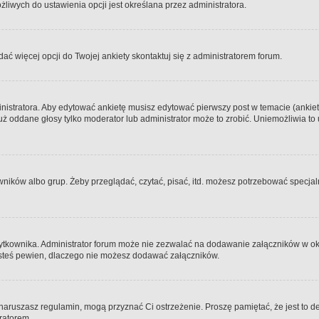
iwych do ustawienia opcji jest określana przez administratora.
dać więcej opcji do Twojej ankiety skontaktuj się z administratorem forum.
nistratora. Aby edytować ankietę musisz edytować pierwszy post w temacie (ankieta
y już oddane głosy tylko moderator lub administrator może to zrobić. Uniemożliwia
ków albo grup. Żeby przeglądać, czytać, pisać, itd. możesz potrzebować specjalny
ytkownika. Administrator forum może nie zezwalać na dodawanie załączników w o
 jesteś pewien, dlaczego nie możesz dodawać załączników.
e naruszasz regulamin, mogą przyznać Ci ostrzeżenie. Proszę pamiętać, że jest to d
tratorem.