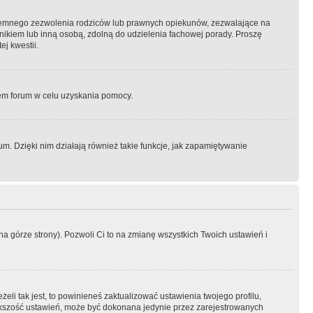
semnego zezwolenia rodziców lub prawnych opiekunów, zezwalające na
awnikiem lub inną osobą, zdolną do udzielenia fachowej porady. Proszę
j kwestii.
orem forum w celu uzyskania pomocy.
. Dzięki nim działają również takie funkcje, jak zapamiętywanie
a górze strony). Pozwoli Ci to na zmianę wszystkich Twoich ustawień i
li tak jest, to powinieneś zaktualizować ustawienia twojego profilu,
większość ustawień, może być dokonana jedynie przez zarejestrowanych