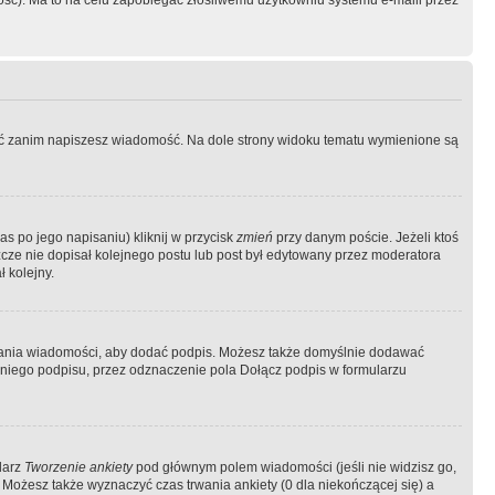
ość). Ma to na celu zapobiegać złośliwemu użytkowniu systemu e-maili przez
ować zanim napiszesz wiadomość. Na dole strony widoku tematu wymienione są
as po jego napisaniu) kliknij w przycisk
zmień
przy danym poście. Jeżeli ktoś
szcze nie dopisał kolejnego postu lub post był edytowany przez moderatora
 kolejny.
łania wiadomości, aby dodać podpis. Możesz także domyślnie dodawać
niego podpisu, przez odznaczenie pola Dołącz podpis w formularzu
larz
Tworzenie ankiety
pod głównym polem wiadomości (jeśli nie widzisz go,
 Możesz także wyznaczyć czas trwania ankiety (0 dla niekończącej się) a