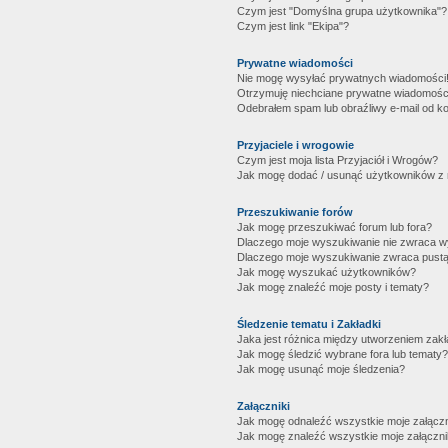
Czym jest "Domyślna grupa użytkownika"?
Czym jest link "Ekipa"?
Prywatne wiadomości
Nie mogę wysyłać prywatnych wiadomości
Otrzymuję niechciane prywatne wiadomośc
Odebrałem spam lub obraźliwy e-mail od ko
Przyjaciele i wrogowie
Czym jest moja lista Przyjaciół i Wrogów?
Jak mogę dodać / usunąć użytkowników z mo
Przeszukiwanie forów
Jak mogę przeszukiwać forum lub fora?
Dlaczego moje wyszukiwanie nie zwraca 
Dlaczego moje wyszukiwanie zwraca pustą
Jak mogę wyszukać użytkowników?
Jak mogę znaleźć moje posty i tematy?
Śledzenie tematu i Zakładki
Jaka jest różnica między utworzeniem zakł
Jak mogę śledzić wybrane fora lub tematy?
Jak mogę usunąć moje śledzenia?
Załączniki
Jak mogę odnaleźć wszystkie moje załączn
Jak mogę znaleźć wszystkie moje załączni