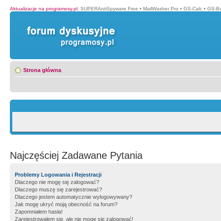
Aktualizacje na programosy.pl
:
SUPERAntiSpyware Free
•
MailWasher Pro
•
GS-Calc
•
GS-B
Strona główna
Najczęściej Zadawane Pytania
Problemy Logowania i Rejestracji
Dlaczego nie mogę się zalogować?
Dlaczego muszę się zarejestrować?
Dlaczego jestem automatycznie wylogowywany?
Jak mogę ukryć moją obecność na forum?
Zapomniałem hasła!
Zarejestrowałem się, ale nie mogę się zalogować!