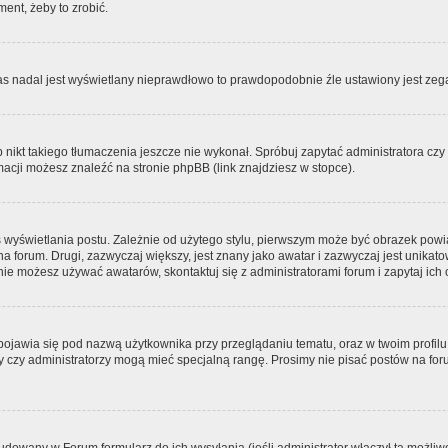
ment, żeby to zrobić.
zas nadal jest wyświetlany nieprawdłowo to prawdopodobnie źle ustawiony jest zega
ikt takiego tłumaczenia jeszcze nie wykonał. Spróbuj zapytać administratora czy m
acji możesz znaleźć na stronie phpBB (link znajdziesz w stopce).
 wyświetlania postu. Zależnie od użytego stylu, pierwszym może być obrazek pow
 na forum. Drugi, zazwyczaj większy, jest znany jako awatar i zazwyczaj jest unik
ie możesz używać awatarów, skontaktuj się z administratorami forum i zapytaj ich 
pojawia się pod nazwą użytkownika przy przeglądaniu tematu, oraz w twoim profilu
zy czy administratorzy mogą mieć specjalną rangę. Prosimy nie pisać postów na for