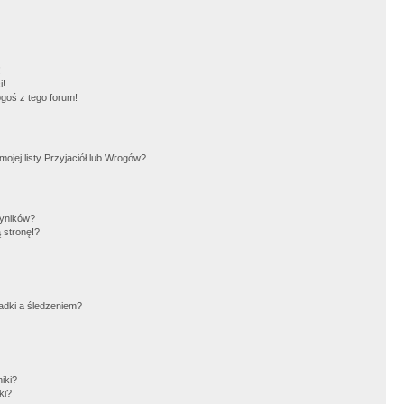
!
i!
goś z tego forum!
jej listy Przyjaciół lub Wrogów?
wyników?
 stronę!?
adki a śledzeniem?
iki?
ki?