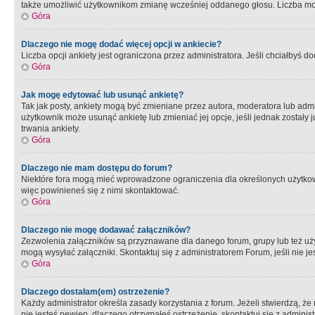
także umożliwić użytkownikom zmianę wcześniej oddanego głosu. Liczba możl
Góra
Dlaczego nie mogę dodać więcej opcji w ankiecie?
Liczba opcji ankiety jest ograniczona przez administratora. Jeśli chciałbyś do
Góra
Jak mogę edytować lub usunąć ankietę?
Tak jak posty, ankiety mogą być zmieniane przez autora, moderatora lub admi
użytkownik może usunąć ankietę lub zmieniać jej opcje, jeśli jednak został
trwania ankiety.
Góra
Dlaczego nie mam dostępu do forum?
Niektóre fora mogą mieć wprowadzone ograniczenia dla określonych użytkowni
więc powinieneś się z nimi skontaktować.
Góra
Dlaczego nie mogę dodawać załączników?
Zezwolenia załączników są przyznawane dla danego forum, grupy lub też uż
mogą wysyłać załączniki. Skontaktuj się z administratorem Forum, jeśli nie
Góra
Dlaczego dostałam(em) ostrzeżenie?
Każdy administrator określa zasady korzystania z forum. Jeżeli stwierdzą, ż
nie jesteś pewien, dlaczego otrzymałeś ostrzeżenie, skontaktuj sie z adminis