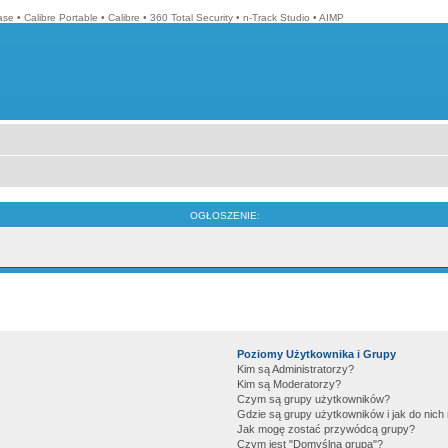
ase
•
Calibre Portable
•
Calibre
•
360 Total Security
•
n-Track Studio
•
AIMP
OGŁOSZENIE:
Poziomy Użytkownika i Grupy
Kim są Administratorzy?
Kim są Moderatorzy?
Czym są grupy użytkowników?
Gdzie są grupy użytkowników i jak do nic
Jak mogę zostać przywódcą grupy?
Czym jest "Domyślna grupa"?