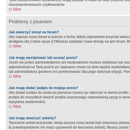
Tylko zarejestrowani użytkownicy mogą wysyłać e-maile do ludzi poprzez wbu
niezarejestrowanych użytkowników.
Góra
Problemy z pisaniem
Jak utworzyć temat na forum?
Aby napisać nowy temat w jednym z forów, kliknij odpowiedni przycisk widoc
dostępne dla Ciebie opcje ((
YMożesz zakładać nowe tematy na tym forum, Mo
Góra
Jak mogę wyedytować lub usunąć posta?
Jeżeli nie jesteś administratorem ani moderatorem możesz edytować lub usuwać
odpowiedział na Twój post to po zapisaniu zmian na dole będzie wyświetlana 
lub administratora (powinni oni poinformować dlaczego dokonali edycji). Pam
Góra
Jak mogę dodać podpis do mojego postu?
Aby dodać podpis do postu po pierwsze musisz go utworzyć w swoim profilu.
podpis do wszystkich swoich postów zaznaczając odpowiednią opcję w swoi
wysyłania wiadomości)
Góra
Jak mogę utworzyć ankietę?
Tworzenie ankiet jest proste, kiedy piszesz nowy temat (lub zmieniasz pier
to prawdopodobnie nie masz uprawnień do tworzenia ankiet). Musisz podać tyt