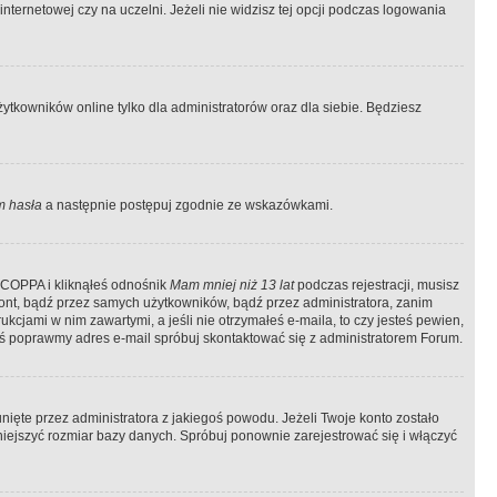
ternetowej czy na uczelni. Jeżeli nie widzisz tej opcji podczas logowania
tkowników online tylko dla administratorów oraz dla siebie. Będziesz
 hasła
a następnie postępuj zgodnie ze wskazówkami.
e COPPA i kliknąłeś odnośnik
Mam mniej niż 13 lat
podczas rejestracji, musisz
kont, bądź przez samych użytkowników, bądź przez administratora, zanim
cjami w nim zawartymi, a jeśli nie otrzymałeś e-maila, to czy jesteś pewien,
ś poprawmy adres e-mail spróbuj skontaktować się z administratorem Forum.
ięte przez administratora z jakiegoś powodu. Jeżeli Twoje konto zostało
iejszyć rozmiar bazy danych. Spróbuj ponownie zarejestrować się i włączyć