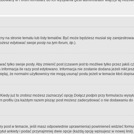
dowany w Forum formularz do ich wysyłania (jeśli administrator włączył tą możliw
zny na stronie tematu lub listy tematów. Być może będziesz musiał się zarejestr
żesz edytować swoje posty na tym forum, itp.
).
 tylko swoje posty. Aby zmienić post (czasem jest to możliwe tylko przez jakiś cz
informacja ile razy post edytowano. Informacja nie zostanie dodana jeżeli nikt je
iętaj, że normalni użytkownicy nie mogą usunąć postu jeżeli w temacie ktoś dopisał
 Kiedy już to zrobisz możesz zaznaczyć opcję
Dołącz podpis
przy formularzu wysy
m profilu (za każdym razem pisząc post możesz zadecydować o nie dodawaniu do 
wszy post w temacie, jeśli masz odpowiednie uprawnienia) powinieneś widzieć formu
uł ankiety i podać przynajmniej dwie opcje (każdą opcję wpisujesz w nowej linii).