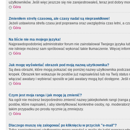
użytkowników. Jeśli więc jeszcze się nie zarejestrowałeś, teraz jest dobry mo
Góra
Zmieniłem strefę czasową, ale czasy nadal są nieprawidłowe!
Jeżeli ustawiona strefa czasu jest poprawna oraz uwzględnia czas letni, a c
Góra
Na liście nie ma mojego języka!
Najprawdopodobniej administrator forum nie zainstalował Twojego języka lub n
nie istnieje możesz sam spróbować wykonać takie tłumaczenie. Więcej inform
Góra
Jak mogę wyświetlać obrazek pod moją nazwą użytkownika?
Są dwa obrazki, które mogą pokazać się poniżej nazwy użytkownika podczas
kropek. Obrazek ten wskazuje ile postów już napisałeś/aś lub na Twój status
włączać awatary i wybierać sposób w jaki awatary mogą być dostępne. Jeśli n
Góra
Czym jest moja ranga i jak mogę ją zmienić?
Na ogół nie możesz bezpośrednio zmienić nazwy jakiejkolwiek rangi (ranga 
postów, które napisałeś, i aby identyfikować konkretne osoby, np. moderator
takim przypadku po prostu ręcznie ją zmniejszy.
Góra
Dlaczego muszę się zalogować po kliknięciu w przycisk "e-mail"?