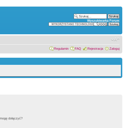
Wyszukiwarka Forum
Regulamin
FAQ
Rejestracja
Zaloguj
h mogę dołączyć?