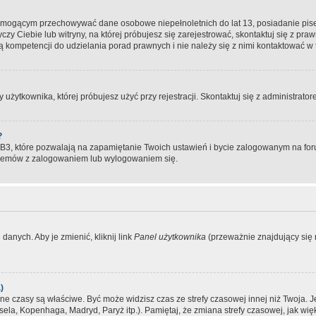
, mogącym przechowywać dane osobowe niepełnoletnich do lat 13, posiadanie pi
yczy Ciebie lub witryny, na której próbujesz się zarejestrować, skontaktuj się z pr
 kompetencji do udzielania porad prawnych i nie należy się z nimi kontaktować w te
użytkownika, której próbujesz użyć przy rejestracji. Skontaktuj się z administrat
?
, które pozwalają na zapamiętanie Twoich ustawień i bycie zalogowanym na forum
blemów z zalogowaniem lub wylogowaniem się.
danych. Aby je zmienić, kliknij link
Panel użytkownika
(przeważnie znajdujący się n
)
czasy są właściwe. Być może widzisz czas ze strefy czasowej innej niż Twoja. Jeże
sela, Kopenhaga, Madryd, Paryż itp.). Pamiętaj, że zmiana strefy czasowej, jak 