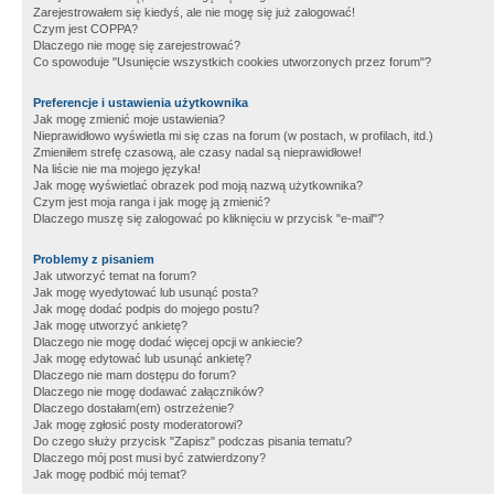
Zarejestrowałem się kiedyś, ale nie mogę się już zalogować!
Czym jest COPPA?
Dlaczego nie mogę się zarejestrować?
Co spowoduje "Usunięcie wszystkich cookies utworzonych przez forum"?
Preferencje i ustawienia użytkownika
Jak mogę zmienić moje ustawienia?
Nieprawidłowo wyświetla mi się czas na forum (w postach, w profilach, itd.)
Zmieniłem strefę czasową, ale czasy nadal są nieprawidłowe!
Na liście nie ma mojego języka!
Jak mogę wyświetlać obrazek pod moją nazwą użytkownika?
Czym jest moja ranga i jak mogę ją zmienić?
Dlaczego muszę się zalogować po kliknięciu w przycisk "e-mail"?
Problemy z pisaniem
Jak utworzyć temat na forum?
Jak mogę wyedytować lub usunąć posta?
Jak mogę dodać podpis do mojego postu?
Jak mogę utworzyć ankietę?
Dlaczego nie mogę dodać więcej opcji w ankiecie?
Jak mogę edytować lub usunąć ankietę?
Dlaczego nie mam dostępu do forum?
Dlaczego nie mogę dodawać załączników?
Dlaczego dostałam(em) ostrzeżenie?
Jak mogę zgłosić posty moderatorowi?
Do czego służy przycisk "Zapisz" podczas pisania tematu?
Dlaczego mój post musi być zatwierdzony?
Jak mogę podbić mój temat?