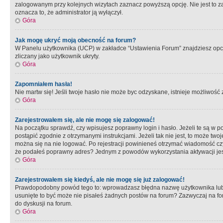
zalogowanym przy kolejnych wizytach zaznacz powyższą opcję. Nie jest to zal
oznacza to, że administrator ją wyłączył.
Góra
Jak mogę ukryć moją obecność na forum?
W Panelu użytkownika (UCP) w zakładce “Ustawienia Forum” znajdziesz opcję 
zliczany jako użytkownik ukryty.
Góra
Zapomniałem hasła!
Nie martw się! Jeśli twoje hasło nie może byc odzyskane, istnieje możliwość z
Góra
Zarejestrowałem się, ale nie mogę się zalogować!
Na początku sprawdź, czy wpisujesz poprawny login i hasło. Jeżeli te są w 
postąpić zgodnie z otrzymanymi instrukcjami. Jeżeli tak nie jest, to może 
można się na nie logować. Po rejestracji powinieneś otrzymać wiadomość czy 
że podałeś poprawny adres? Jednym z powodów wykorzystania aktywacji je
Góra
Zarejestrowałem się kiedyś, ale nie mogę się już zalogować!
Prawdopodobny powód tego to: wprowadzasz błędna nazwę użytkownika lub hasł
usunięte to być może nie pisałeś żadnych postów na forum? Zazwyczaj na fo
do dyskusji na forum.
Góra