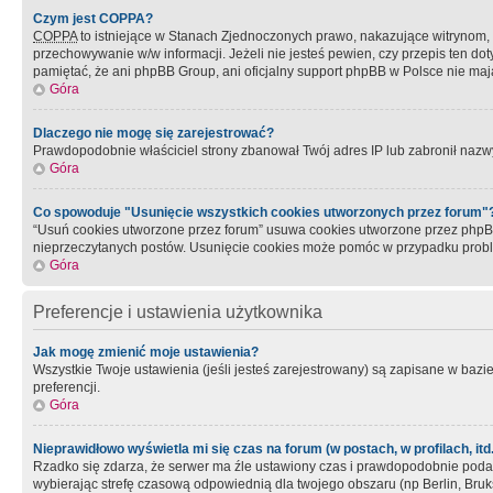
Czym jest COPPA?
COPPA
to istniejące w Stanach Zjednoczonych prawo, nakazujące witrynom
przechowywanie w/w informacji. Jeżeli nie jesteś pewien, czy przepis ten dot
pamiętać, że ani phpBB Group, ani oficjalny support phpBB w Polsce nie mają
Góra
Dlaczego nie mogę się zarejestrować?
Prawdopodobnie właściciel strony zbanował Twój adres IP lub zabronił nazwy 
Góra
Co spowoduje "Usunięcie wszystkich cookies utworzonych przez forum"
“Usuń cookies utworzone przez forum” usuwa cookies utworzone przez phpBB3
nieprzeczytanych postów. Usunięcie cookies może pomóc w przypadku pro
Góra
Preferencje i ustawienia użytkownika
Jak mogę zmienić moje ustawienia?
Wszystkie Twoje ustawienia (jeśli jesteś zarejestrowany) są zapisane w bazie 
preferencji.
Góra
Nieprawidłowo wyświetla mi się czas na forum (w postach, w profilach, itd.
Rzadko się zdarza, że serwer ma źle ustawiony czas i prawdopodobnie podane 
wybierając strefę czasową odpowiednią dla twojego obszaru (np Berlin, Bruk