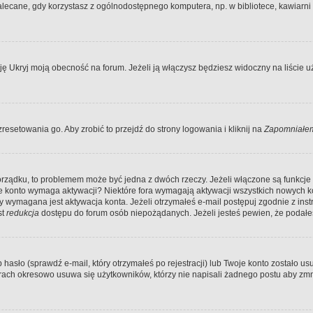
ecane, gdy korzystasz z ogólnodostępnego komputera, np. w bibliotece, kawiarni in
Ukryj moją obecność na forum. Jeżeli ją włączysz będziesz widoczny na liście uży
resetowania go. Aby zrobić to przejdź do strony logowania i kliknij na
Zapomniałem
porządku, to problemem może być jedna z dwóch rzeczy. Jeżeli włączone są funkcj
twoje konto wymaga aktywacji? Niektóre fora wymagają aktywacji wszystkich nowych 
wymagana jest aktywacja konta. Jeżeli otrzymałeś e-mail postępuj zgodnie z instruk
st
redukcja
dostępu do forum osób niepożądanych. Jeżeli jesteś pewien, że podałe
o (sprawdź e-mail, który otrzymałeś po rejestracji) lub Twoje konto zostało usun
rach okresowo usuwa się użytkowników, którzy nie napisali żadnego postu aby zmn