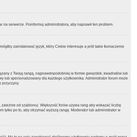
r na serwerze. Poinformuj administratora, aby naprawił ten problem.
ógłby zainstalować język, który Ciebie interesuje a jeśli takie tłumaczenie
iązany z Twoją rangą, najprawdopodobniej w formie gwiazdek, kwadratów lub
atowy lub spersonalizowany dla każdego użytkownika. Administrator forum może
o przyczyny.
, zależnie od szablonu). Większość forów używa rang aby wskazać liczbę
um tylko po to, aby otrzymać wyższą rangę. Moderator lub administrator w