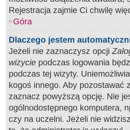
Rejestracja zajmie Ci chwilę wi
Góra
Dlaczego jestem automatycz
Jeżeli nie zaznaczysz opcji
Zalo
wizycie
podczas logowania będzi
podczas tej wizyty. Uniemożliwi
kogoś innego. Aby pozostawać 
zaznacz powyższą opcję. Nie jes
ogólnodostępnego komputera, np.
czy na uczelni. Jeżeli nie widzi