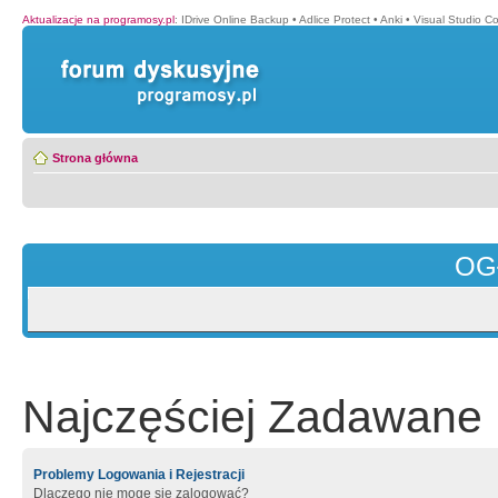
Aktualizacje na programosy.pl
:
IDrive Online Backup
•
Adlice Protect
•
Anki
•
Visual Studio C
Strona główna
OG
Najczęściej Zadawane 
Problemy Logowania i Rejestracji
Dlaczego nie mogę się zalogować?