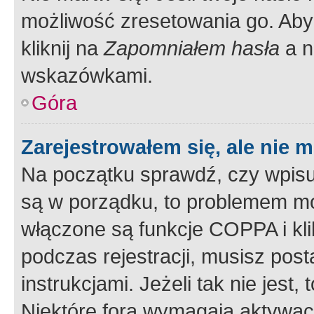
możliwość zresetowania go. Aby 
kliknij na
Zapomniałem hasła
a n
wskazówkami.
Góra
Zarejestrowałem się, ale nie 
Na początku sprawdź, czy wpisuj
są w porządku, to problemem mo
włączone są funkcje COPPA i kl
podczas rejestracji, musisz pos
instrukcjami. Jeżeli tak nie jes
Niektóre fora wymagają aktywac