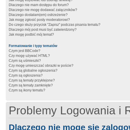
Jak mogę edytować lub usunąć ankietę?
Dlaczego nie mam dostępu do forum?
Dlaczego nie mogę dodawać załączników?
Dlaczego dostałam(em) ostrzeżenie?
Jak mogę zgłosić posty moderatorowi?
Do czego służy przycisk "Zapisz" podczas pisania tematu?
Dlaczego mój post musi być zatwierdzony?
Jak mogę podbić mój temat?
Formatowanie i typy tematów
Czym jest BBCode?
Czy mogę używać HTML?
Czym są uśmieszki?
Czy mogę umieszczać obrazki w poście?
Czym są globalne ogłoszenia?
Czym są ogłoszenia?
Czym są tematy przyklejone?
Czym są tematy zamknięte?
Czym są ikony tematu?
Problemy Logowania i R
Dlaczego nie mogę się zalog