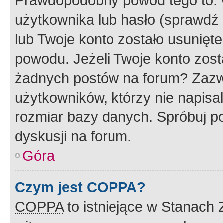
Prawdopodobny powód tego to:
użytkownika lub hasło (sprawdź e
lub Twoje konto zostało usunięte
powodu. Jeżeli Twoje konto zost
żadnych postów na forum? Zazw
użytkowników, którzy nie napisa
rozmiar bazy danych. Spróbuj po
dyskusji na forum.
Góra
Czym jest COPPA?
COPPA
to istniejące w Stanach