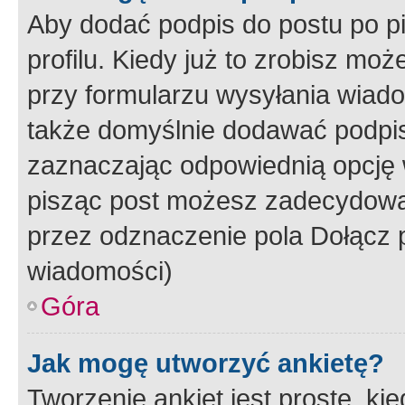
Aby dodać podpis do postu po 
profilu. Kiedy już to zrobisz m
przy formularzu wysyłania wiad
także domyślnie dodawać podpi
zaznaczając odpowiednią opcję 
pisząc post możesz zadecydowa
przez odznaczenie pola Dołącz 
wiadomości)
Góra
Jak mogę utworzyć ankietę?
Tworzenie ankiet jest proste, ki