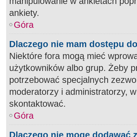
manipulowanie w ankietach popr
ankiety.
Góra
Dlaczego nie mam dostępu d
Niektóre fora mogą mieć wprowa
użytkowników albo grup. Żeby pr
potrzebować specjalnych zezwole
moderatorzy i administratorzy, w
skontaktować.
Góra
Dlaczego nie mogę dodawać 