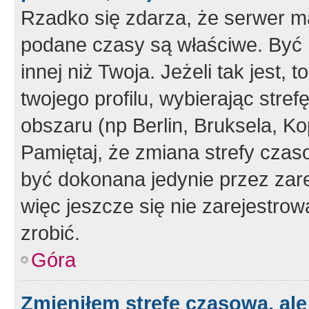
Rzadko się zdarza, że serwer m
podane czasy są właściwe. Być 
innej niż Twoja. Jeżeli tak jest,
twojego profilu, wybierając str
obszaru (np Berlin, Bruksela, Ko
Pamiętaj, że zmiana strefy czas
być dokonana jedynie przez zar
więc jeszcze się nie zarejestrow
zrobić.
Góra
Zmieniłem strefę czasową, ale