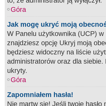
to, że administrator ją wyłączył.
Góra
Jak mogę ukryć moją obecno
W Panelu użytkownika (UCP) w 
znajdziesz opcję Ukryj moją obe
będziesz widoczny na liście użyt
administratorów oraz dla siebie.
ukryty.
Góra
Zapomniałem hasła!
Nie martw się! Jeśli twoje hasło