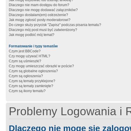
Jak mogę edytować lub usunąć ankietę?
Dlaczego nie mam dostępu do forum?
Dlaczego nie mogę dodawać załączników?
Dlaczego dostałam(em) ostrzeżenie?
Jak mogę zgłosić posty moderatorowi?
Do czego służy przycisk "Zapisz" podczas pisania tematu?
Dlaczego mój post musi być zatwierdzony?
Jak mogę podbić mój temat?
Formatowanie i typy tematów
Czym jest BBCode?
Czy mogę używać HTML?
Czym są uśmieszki?
Czy mogę umieszczać obrazki w poście?
Czym są globalne ogłoszenia?
Czym są ogłoszenia?
Czym są tematy przyklejone?
Czym są tematy zamknięte?
Czym są ikony tematu?
Problemy Logowania i R
Dlaczego nie mogę się zalog