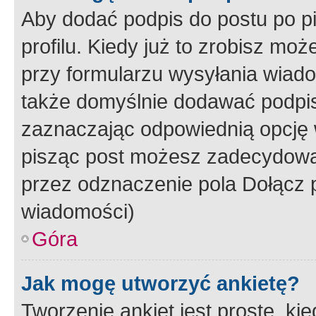
Aby dodać podpis do postu po 
profilu. Kiedy już to zrobisz m
przy formularzu wysyłania wiad
także domyślnie dodawać podpi
zaznaczając odpowiednią opcję 
pisząc post możesz zadecydowa
przez odznaczenie pola Dołącz 
wiadomości)
Góra
Jak mogę utworzyć ankietę?
Tworzenie ankiet jest proste, ki