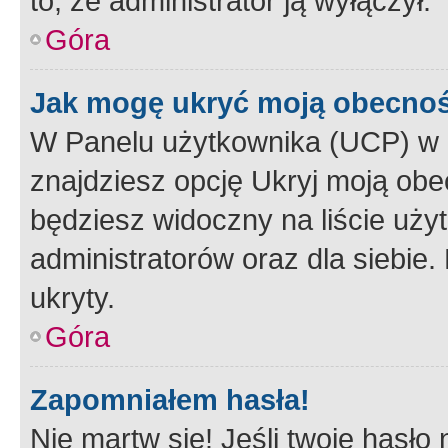
to, że administrator ją wyłączył.
Góra
Jak mogę ukryć moją obecno
W Panelu użytkownika (UCP) w 
znajdziesz opcję Ukryj moją obe
będziesz widoczny na liście użyt
administratorów oraz dla siebie.
ukryty.
Góra
Zapomniałem hasła!
Nie martw się! Jeśli twoje hasło