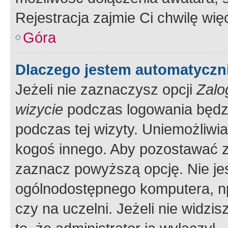
Rejestracja zajmie Ci chwilę wi
Góra
Dlaczego jestem automatycz
Jeżeli nie zaznaczysz opcji
Zalo
wizycie
podczas logowania będzi
podczas tej wizyty. Uniemożliwi
kogoś innego. Aby pozostawać 
zaznacz powyższą opcję. Nie jes
ogólnodostępnego komputera, np.
czy na uczelni. Jeżeli nie widzi