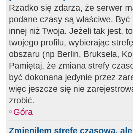
Rzadko się zdarza, że serwer m
podane czasy są właściwe. Być 
innej niż Twoja. Jeżeli tak jest,
twojego profilu, wybierając str
obszaru (np Berlin, Bruksela, Ko
Pamiętaj, że zmiana strefy czas
być dokonana jedynie przez zar
więc jeszcze się nie zarejestrow
zrobić.
Góra
Zmieniłem strefę czasową, ale