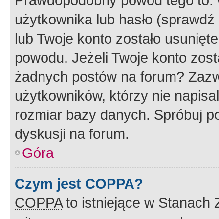
Prawdopodobny powód tego to:
użytkownika lub hasło (sprawdź e
lub Twoje konto zostało usunięte
powodu. Jeżeli Twoje konto zost
żadnych postów na forum? Zazw
użytkowników, którzy nie napisa
rozmiar bazy danych. Spróbuj po
dyskusji na forum.
Góra
Czym jest COPPA?
COPPA
to istniejące w Stanach