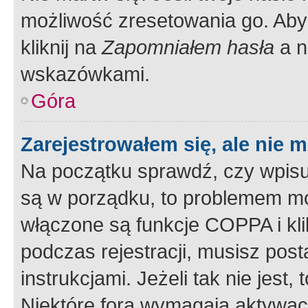
możliwość zresetowania go. Aby 
kliknij na
Zapomniałem hasła
a n
wskazówkami.
Góra
Zarejestrowałem się, ale nie 
Na początku sprawdź, czy wpisuj
są w porządku, to problemem mo
włączone są funkcje COPPA i kl
podczas rejestracji, musisz pos
instrukcjami. Jeżeli tak nie jes
Niektóre fora wymagają aktywac