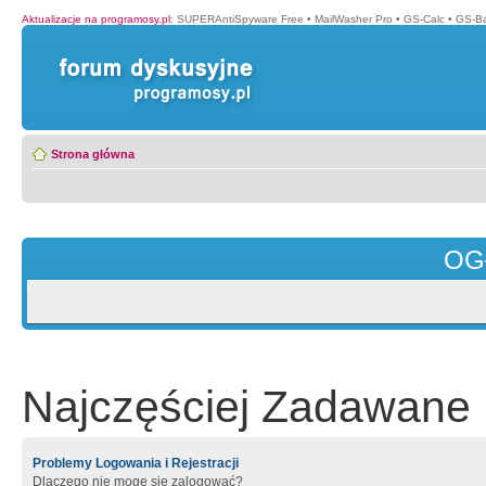
Aktualizacje na programosy.pl
:
SUPERAntiSpyware Free
•
MailWasher Pro
•
GS-Calc
•
GS-B
Strona główna
OG
Najczęściej Zadawane 
Problemy Logowania i Rejestracji
Dlaczego nie mogę się zalogować?