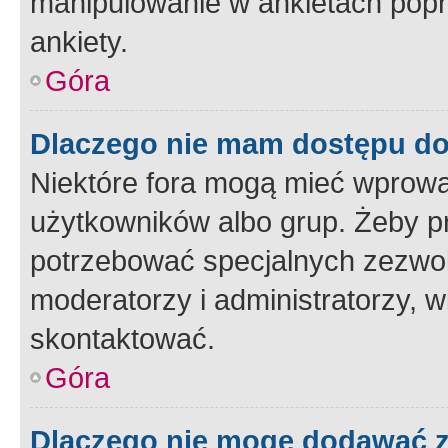
manipulowanie w ankietach popr
ankiety.
Góra
Dlaczego nie mam dostępu d
Niektóre fora mogą mieć wprowa
użytkowników albo grup. Żeby pr
potrzebować specjalnych zezwole
moderatorzy i administratorzy, w
skontaktować.
Góra
Dlaczego nie mogę dodawać 