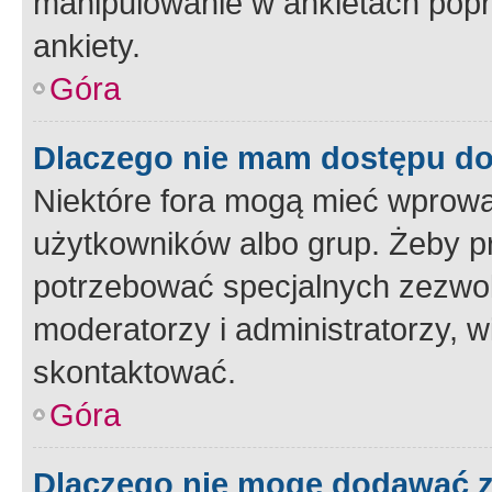
manipulowanie w ankietach popr
ankiety.
Góra
Dlaczego nie mam dostępu d
Niektóre fora mogą mieć wprowa
użytkowników albo grup. Żeby pr
potrzebować specjalnych zezwole
moderatorzy i administratorzy, w
skontaktować.
Góra
Dlaczego nie mogę dodawać 