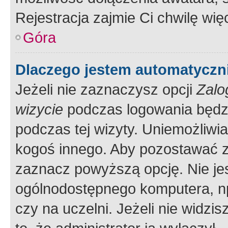
Rejestracja zajmie Ci chwilę wi
Góra
Dlaczego jestem automatycz
Jeżeli nie zaznaczysz opcji
Zalo
wizycie
podczas logowania będzi
podczas tej wizyty. Uniemożliwi
kogoś innego. Aby pozostawać 
zaznacz powyższą opcję. Nie jes
ogólnodostępnego komputera, np.
czy na uczelni. Jeżeli nie widzi