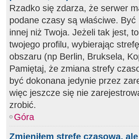
Rzadko się zdarza, że serwer m
podane czasy są właściwe. Być 
innej niż Twoja. Jeżeli tak jest,
twojego profilu, wybierając str
obszaru (np Berlin, Bruksela, Ko
Pamiętaj, że zmiana strefy czas
być dokonana jedynie przez zar
więc jeszcze się nie zarejestrow
zrobić.
Góra
Zmieniłem strefę czasową, ale