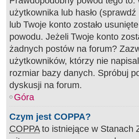
Prawdopodobny powód tego to:
użytkownika lub hasło (sprawdź e
lub Twoje konto zostało usunięte
powodu. Jeżeli Twoje konto zost
żadnych postów na forum? Zazw
użytkowników, którzy nie napisa
rozmiar bazy danych. Spróbuj po
dyskusji na forum.
Góra
Czym jest COPPA?
COPPA
to istniejące w Stanach