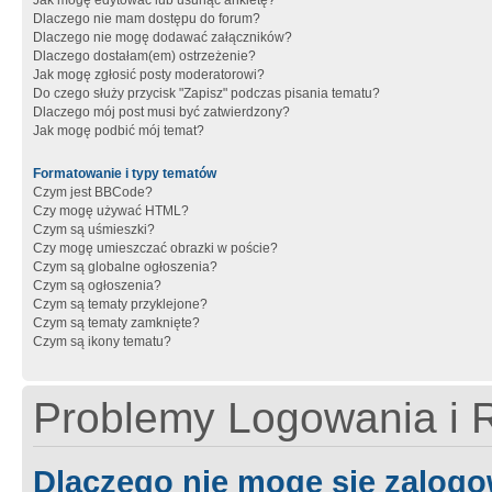
Jak mogę edytować lub usunąć ankietę?
Dlaczego nie mam dostępu do forum?
Dlaczego nie mogę dodawać załączników?
Dlaczego dostałam(em) ostrzeżenie?
Jak mogę zgłosić posty moderatorowi?
Do czego służy przycisk "Zapisz" podczas pisania tematu?
Dlaczego mój post musi być zatwierdzony?
Jak mogę podbić mój temat?
Formatowanie i typy tematów
Czym jest BBCode?
Czy mogę używać HTML?
Czym są uśmieszki?
Czy mogę umieszczać obrazki w poście?
Czym są globalne ogłoszenia?
Czym są ogłoszenia?
Czym są tematy przyklejone?
Czym są tematy zamknięte?
Czym są ikony tematu?
Problemy Logowania i R
Dlaczego nie mogę się zalog