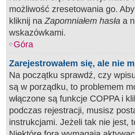
możliwość zresetowania go. Aby 
kliknij na
Zapomniałem hasła
a n
wskazówkami.
Góra
Zarejestrowałem się, ale nie 
Na początku sprawdź, czy wpisuj
są w porządku, to problemem mo
włączone są funkcje COPPA i kl
podczas rejestracji, musisz pos
instrukcjami. Jeżeli tak nie jes
Niektóre fora wymagają aktywac