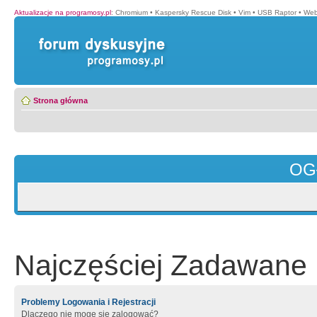
Aktualizacje na programosy.pl
:
Chromium
•
Kaspersky Rescue Disk
•
Vim
•
USB Raptor
•
Web
Strona główna
OG
Najczęściej Zadawane 
Problemy Logowania i Rejestracji
Dlaczego nie mogę się zalogować?