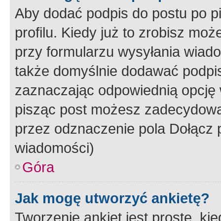
Aby dodać podpis do postu po 
profilu. Kiedy już to zrobisz m
przy formularzu wysyłania wiad
także domyślnie dodawać podpi
zaznaczając odpowiednią opcję 
pisząc post możesz zadecydowa
przez odznaczenie pola Dołącz 
wiadomości)
Góra
Jak mogę utworzyć ankietę?
Tworzenie ankiet jest proste, ki