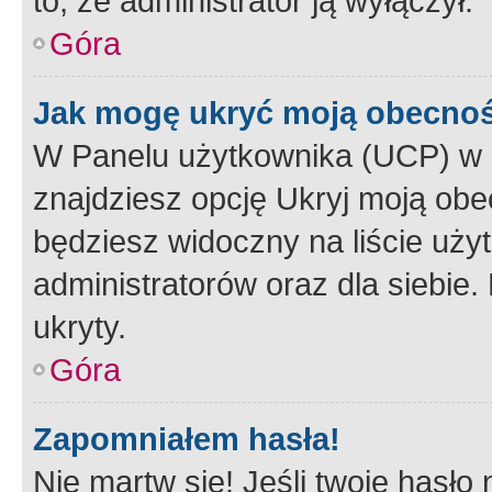
to, że administrator ją wyłączył.
Góra
Jak mogę ukryć moją obecno
W Panelu użytkownika (UCP) w 
znajdziesz opcję Ukryj moją obe
będziesz widoczny na liście użyt
administratorów oraz dla siebie.
ukryty.
Góra
Zapomniałem hasła!
Nie martw się! Jeśli twoje hasło