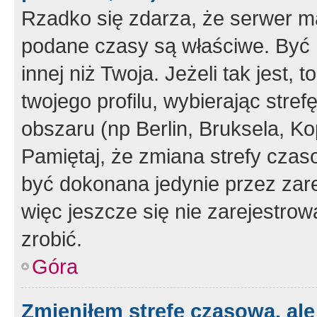
Rzadko się zdarza, że serwer m
podane czasy są właściwe. Być 
innej niż Twoja. Jeżeli tak jest,
twojego profilu, wybierając str
obszaru (np Berlin, Bruksela, Ko
Pamiętaj, że zmiana strefy czas
być dokonana jedynie przez zar
więc jeszcze się nie zarejestrow
zrobić.
Góra
Zmieniłem strefę czasową, ale