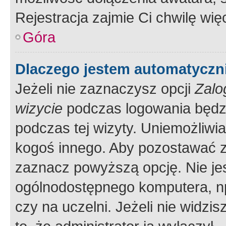
Rejestracja zajmie Ci chwilę wi
Góra
Dlaczego jestem automatycz
Jeżeli nie zaznaczysz opcji
Zalo
wizycie
podczas logowania będzi
podczas tej wizyty. Uniemożliwi
kogoś innego. Aby pozostawać 
zaznacz powyższą opcję. Nie jes
ogólnodostępnego komputera, np.
czy na uczelni. Jeżeli nie widzi