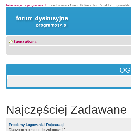
Aktualizacje na programosy.pl
:
Brave Browser
•
CrossFTP Portable
•
CrossFTP
•
System Mec
Strona główna
OG
Najczęściej Zadawane 
Problemy Logowania i Rejestracji
Dlaczego nie mogę się zalogować?