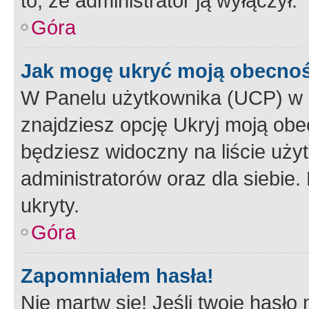
to, że administrator ją wyłączył.
Góra
Jak mogę ukryć moją obecno
W Panelu użytkownika (UCP) w 
znajdziesz opcję Ukryj moją obe
będziesz widoczny na liście użyt
administratorów oraz dla siebie.
ukryty.
Góra
Zapomniałem hasła!
Nie martw się! Jeśli twoje hasło