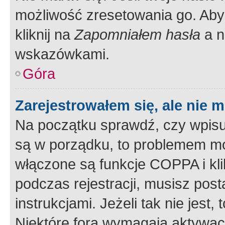
możliwość zresetowania go. Aby 
kliknij na
Zapomniałem hasła
a n
wskazówkami.
Góra
Zarejestrowałem się, ale nie 
Na początku sprawdź, czy wpisuj
są w porządku, to problemem mo
włączone są funkcje COPPA i kl
podczas rejestracji, musisz pos
instrukcjami. Jeżeli tak nie jes
Niektóre fora wymagają aktywac