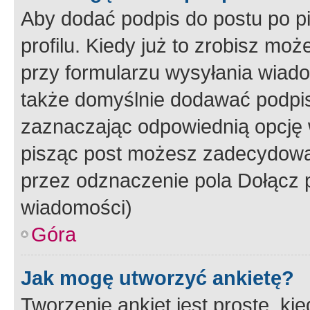
Aby dodać podpis do postu po 
profilu. Kiedy już to zrobisz m
przy formularzu wysyłania wiad
także domyślnie dodawać podpi
zaznaczając odpowiednią opcję 
pisząc post możesz zadecydowa
przez odznaczenie pola Dołącz 
wiadomości)
Góra
Jak mogę utworzyć ankietę?
Tworzenie ankiet jest proste, ki