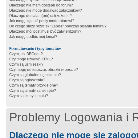
Jak mogę edytować lub usunąć ankietę?
Dlaczego nie mam dostępu do forum?
Dlaczego nie mogę dodawać załączników?
Dlaczego dostałam(em) ostrzeżenie?
Jak mogę zgłosić posty moderatorowi?
Do czego służy przycisk "Zapisz" podczas pisania tematu?
Dlaczego mój post musi być zatwierdzony?
Jak mogę podbić mój temat?
Formatowanie i typy tematów
Czym jest BBCode?
Czy mogę używać HTML?
Czym są uśmieszki?
Czy mogę umieszczać obrazki w poście?
Czym są globalne ogłoszenia?
Czym są ogłoszenia?
Czym są tematy przyklejone?
Czym są tematy zamknięte?
Czym są ikony tematu?
Problemy Logowania i R
Dlaczego nie mogę się zalog