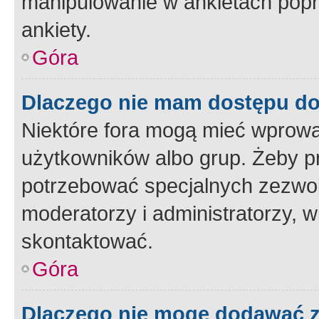
manipulowanie w ankietach popr
ankiety.
Góra
Dlaczego nie mam dostępu d
Niektóre fora mogą mieć wprowa
użytkowników albo grup. Żeby pr
potrzebować specjalnych zezwole
moderatorzy i administratorzy, w
skontaktować.
Góra
Dlaczego nie mogę dodawać 