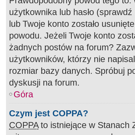
Prawdopodobny powód tego to:
użytkownika lub hasło (sprawdź e
lub Twoje konto zostało usunięte
powodu. Jeżeli Twoje konto zost
żadnych postów na forum? Zazw
użytkowników, którzy nie napisa
rozmiar bazy danych. Spróbuj po
dyskusji na forum.
Góra
Czym jest COPPA?
COPPA
to istniejące w Stanach