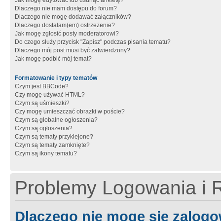
Jak mogę edytować lub usunąć ankietę?
Dlaczego nie mam dostępu do forum?
Dlaczego nie mogę dodawać załączników?
Dlaczego dostałam(em) ostrzeżenie?
Jak mogę zgłosić posty moderatorowi?
Do czego służy przycisk "Zapisz" podczas pisania tematu?
Dlaczego mój post musi być zatwierdzony?
Jak mogę podbić mój temat?
Formatowanie i typy tematów
Czym jest BBCode?
Czy mogę używać HTML?
Czym są uśmieszki?
Czy mogę umieszczać obrazki w poście?
Czym są globalne ogłoszenia?
Czym są ogłoszenia?
Czym są tematy przyklejone?
Czym są tematy zamknięte?
Czym są ikony tematu?
Problemy Logowania i R
Dlaczego nie mogę się zalog