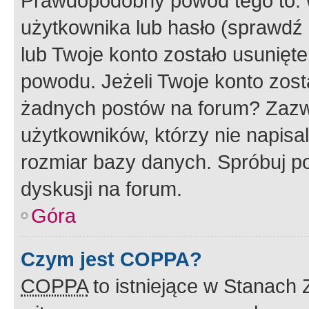
Prawdopodobny powód tego to:
użytkownika lub hasło (sprawdź e
lub Twoje konto zostało usunięte
powodu. Jeżeli Twoje konto zost
żadnych postów na forum? Zazw
użytkowników, którzy nie napisa
rozmiar bazy danych. Spróbuj po
dyskusji na forum.
Góra
Czym jest COPPA?
COPPA
to istniejące w Stanach