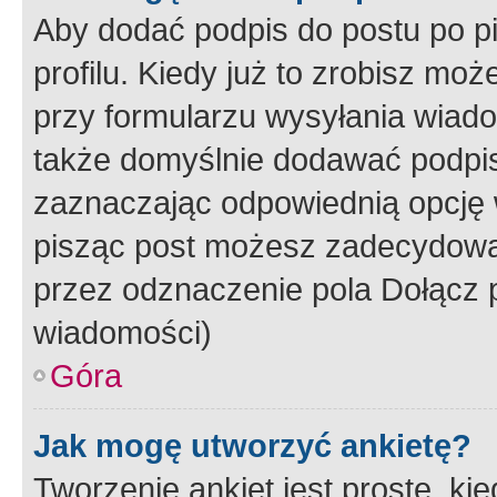
Aby dodać podpis do postu po 
profilu. Kiedy już to zrobisz m
przy formularzu wysyłania wiad
także domyślnie dodawać podpi
zaznaczając odpowiednią opcję 
pisząc post możesz zadecydowa
przez odznaczenie pola Dołącz 
wiadomości)
Góra
Jak mogę utworzyć ankietę?
Tworzenie ankiet jest proste, ki