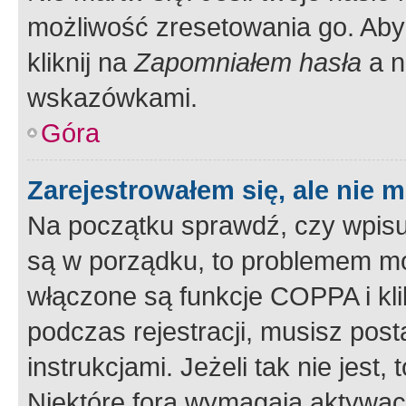
możliwość zresetowania go. Aby 
kliknij na
Zapomniałem hasła
a n
wskazówkami.
Góra
Zarejestrowałem się, ale nie 
Na początku sprawdź, czy wpisuj
są w porządku, to problemem mo
włączone są funkcje COPPA i kl
podczas rejestracji, musisz pos
instrukcjami. Jeżeli tak nie jes
Niektóre fora wymagają aktywac