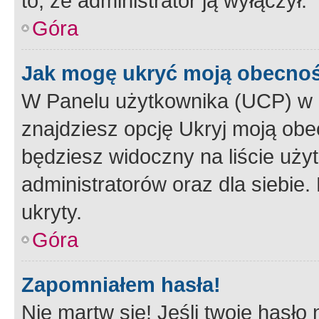
to, że administrator ją wyłączył.
Góra
Jak mogę ukryć moją obecno
W Panelu użytkownika (UCP) w 
znajdziesz opcję Ukryj moją obe
będziesz widoczny na liście użyt
administratorów oraz dla siebie.
ukryty.
Góra
Zapomniałem hasła!
Nie martw się! Jeśli twoje hasło