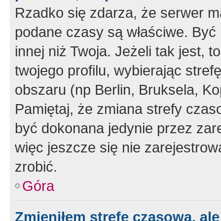
Rzadko się zdarza, że serwer m
podane czasy są właściwe. Być 
innej niż Twoja. Jeżeli tak jest,
twojego profilu, wybierając str
obszaru (np Berlin, Bruksela, Ko
Pamiętaj, że zmiana strefy czas
być dokonana jedynie przez zar
więc jeszcze się nie zarejestrow
zrobić.
Góra
Zmieniłem strefę czasową, ale