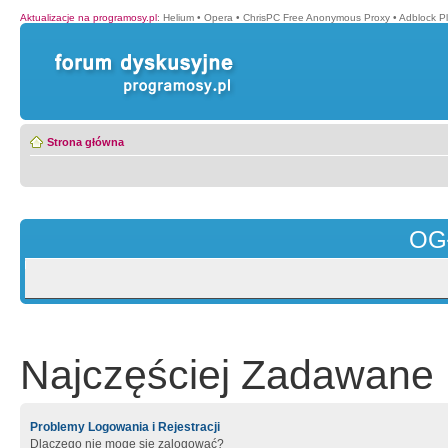
Aktualizacje na programosy.pl
:
Helium
•
Opera
•
ChrisPC Free Anonymous Proxy
•
Adblock P
Strona główna
OG
Najczęściej Zadawane 
Problemy Logowania i Rejestracji
Dlaczego nie mogę się zalogować?