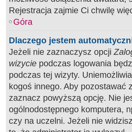
Rejestracja zajmie Ci chwilę wi
Góra
Dlaczego jestem automatycz
Jeżeli nie zaznaczysz opcji
Zalo
wizycie
podczas logowania będzi
podczas tej wizyty. Uniemożliwi
kogoś innego. Aby pozostawać 
zaznacz powyższą opcję. Nie jes
ogólnodostępnego komputera, np.
czy na uczelni. Jeżeli nie widzi