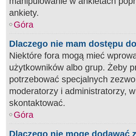
manipulowanie w ankietach popr
ankiety.
Góra
Dlaczego nie mam dostępu d
Niektóre fora mogą mieć wprowa
użytkowników albo grup. Żeby pr
potrzebować specjalnych zezwole
moderatorzy i administratorzy, w
skontaktować.
Góra
Dlaczego nie mogę dodawać 