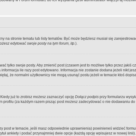
dowany w Forum formularz do ich wysyłania (jeśli administrator włączył tą możliw
zny na stronie tematu lub listy tematów. Być może będziesz musiał się zarejestr
żesz edytować swoje posty na tym forum, itp.
).
 tylko swoje posty. Aby zmienić post (czasem jest to możliwe tylko przez jakiś cz
informacja ile razy post edytowano. Informacja nie zostanie dodana jeżeli nikt je
iętaj, że normalni użytkownicy nie mogą usunąć postu jeżeli w temacie ktoś dopisał
 Kiedy już to zrobisz możesz zaznaczyć opcję
Dołącz podpis
przy formularzu wysy
m profilu (za każdym razem pisząc post możesz zadecydować o nie dodawaniu do 
wszy post w temacie, jeśli masz odpowiednie uprawnienia) powinieneś widzieć formu
uł ankiety i podać przynajmniej dwie opcje (każdą opcję wpisujesz w nowej linii).