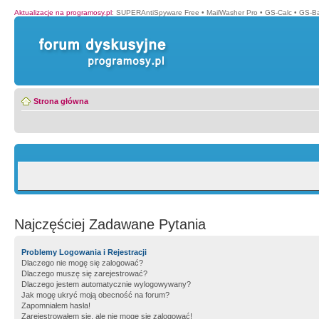
Aktualizacje na programosy.pl
:
SUPERAntiSpyware Free
•
MailWasher Pro
•
GS-Calc
•
GS-B
Strona główna
Najczęściej Zadawane Pytania
Problemy Logowania i Rejestracji
Dlaczego nie mogę się zalogować?
Dlaczego muszę się zarejestrować?
Dlaczego jestem automatycznie wylogowywany?
Jak mogę ukryć moją obecność na forum?
Zapomniałem hasła!
Zarejestrowałem się, ale nie mogę się zalogować!