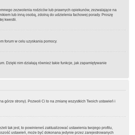
semnego zezwolenia rodziców lub prawnych opiekunów, zezwalające na
awnikiem lub inną osobą, zdolną do udzielenia fachowej porady. Proszę
j kwestii.
orem forum w celu uzyskania pomocy.
. Dzięki nim działają również takie funkcje, jak zapamiętywanie
a górze strony). Pozwoli Ci to na zmianę wszystkich Twoich ustawień i
li tak jest, to powinieneś zaktualizować ustawienia twojego profilu,
większość ustawień, może być dokonana jedynie przez zarejestrowanych