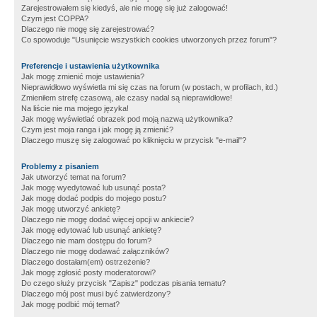
Zarejestrowałem się kiedyś, ale nie mogę się już zalogować!
Czym jest COPPA?
Dlaczego nie mogę się zarejestrować?
Co spowoduje "Usunięcie wszystkich cookies utworzonych przez forum"?
Preferencje i ustawienia użytkownika
Jak mogę zmienić moje ustawienia?
Nieprawidłowo wyświetla mi się czas na forum (w postach, w profilach, itd.)
Zmieniłem strefę czasową, ale czasy nadal są nieprawidłowe!
Na liście nie ma mojego języka!
Jak mogę wyświetlać obrazek pod moją nazwą użytkownika?
Czym jest moja ranga i jak mogę ją zmienić?
Dlaczego muszę się zalogować po kliknięciu w przycisk "e-mail"?
Problemy z pisaniem
Jak utworzyć temat na forum?
Jak mogę wyedytować lub usunąć posta?
Jak mogę dodać podpis do mojego postu?
Jak mogę utworzyć ankietę?
Dlaczego nie mogę dodać więcej opcji w ankiecie?
Jak mogę edytować lub usunąć ankietę?
Dlaczego nie mam dostępu do forum?
Dlaczego nie mogę dodawać załączników?
Dlaczego dostałam(em) ostrzeżenie?
Jak mogę zgłosić posty moderatorowi?
Do czego służy przycisk "Zapisz" podczas pisania tematu?
Dlaczego mój post musi być zatwierdzony?
Jak mogę podbić mój temat?