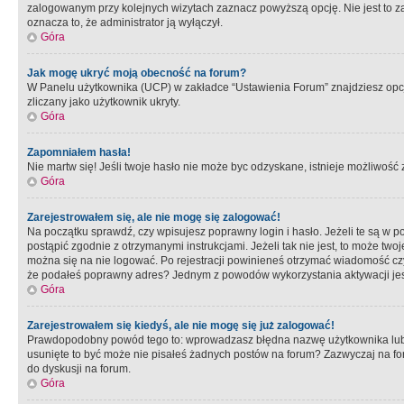
zalogowanym przy kolejnych wizytach zaznacz powyższą opcję. Nie jest to zal
oznacza to, że administrator ją wyłączył.
Góra
Jak mogę ukryć moją obecność na forum?
W Panelu użytkownika (UCP) w zakładce “Ustawienia Forum” znajdziesz opcję 
zliczany jako użytkownik ukryty.
Góra
Zapomniałem hasła!
Nie martw się! Jeśli twoje hasło nie może byc odzyskane, istnieje możliwość z
Góra
Zarejestrowałem się, ale nie mogę się zalogować!
Na początku sprawdź, czy wpisujesz poprawny login i hasło. Jeżeli te są w 
postąpić zgodnie z otrzymanymi instrukcjami. Jeżeli tak nie jest, to może 
można się na nie logować. Po rejestracji powinieneś otrzymać wiadomość czy 
że podałeś poprawny adres? Jednym z powodów wykorzystania aktywacji je
Góra
Zarejestrowałem się kiedyś, ale nie mogę się już zalogować!
Prawdopodobny powód tego to: wprowadzasz błędna nazwę użytkownika lub hasł
usunięte to być może nie pisałeś żadnych postów na forum? Zazwyczaj na fo
do dyskusji na forum.
Góra