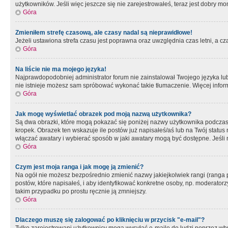
użytkowników. Jeśli więc jeszcze się nie zarejestrowałeś, teraz jest dobry mo
Góra
Zmieniłem strefę czasową, ale czasy nadal są nieprawidłowe!
Jeżeli ustawiona strefa czasu jest poprawna oraz uwzględnia czas letni, a c
Góra
Na liście nie ma mojego języka!
Najprawdopodobniej administrator forum nie zainstalował Twojego języka lub n
nie istnieje możesz sam spróbować wykonać takie tłumaczenie. Więcej inform
Góra
Jak mogę wyświetlać obrazek pod moją nazwą użytkownika?
Są dwa obrazki, które mogą pokazać się poniżej nazwy użytkownika podczas
kropek. Obrazek ten wskazuje ile postów już napisałeś/aś lub na Twój status
włączać awatary i wybierać sposób w jaki awatary mogą być dostępne. Jeśli n
Góra
Czym jest moja ranga i jak mogę ją zmienić?
Na ogół nie możesz bezpośrednio zmienić nazwy jakiejkolwiek rangi (ranga 
postów, które napisałeś, i aby identyfikować konkretne osoby, np. moderator
takim przypadku po prostu ręcznie ją zmniejszy.
Góra
Dlaczego muszę się zalogować po kliknięciu w przycisk "e-mail"?