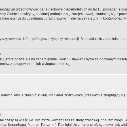
, mogącym przechowywać dane osobowe niepełnoletnich do lat 13, posiadanie pi
yczy Ciebie lub witryny, na której próbujesz się zarejestrować, skontaktuj się z pr
 kompetencji do udzielania porad prawnych i nie należy się z nimi kontaktować w te
użytkownika, której próbujesz użyć przy rejestracji. Skontaktuj się z administrat
?
, które pozwalają na zapamiętanie Twoich ustawień i bycie zalogowanym na forum
blemów z zalogowaniem lub wylogowaniem się.
danych. Aby je zmienić, kliknij link
Panel użytkownika
(przeważnie znajdujący się n
)
czasy są właściwe. Być może widzisz czas ze strefy czasowej innej niż Twoja. Jeże
sela, Kopenhaga, Madryd, Paryż itp.). Pamiętaj, że zmiana strefy czasowej, jak 