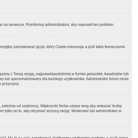
r na serwerze. Poinformuj administratora, aby naprawił ten problem.
ógłby zainstalować język, który Ciebie interesuje a jeśli takie tłumaczenie
iązany z Twoją rangą, najprawdopodobniej w formie gwiazdek, kwadratów lub
atowy lub spersonalizowany dla każdego użytkownika. Administrator forum może
o przyczyny.
, zależnie od szablonu). Większość forów używa rang aby wskazać liczbę
um tylko po to, aby otrzymać wyższą rangę. Moderator lub administrator w