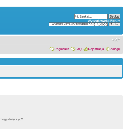
Wyszukiwarka Forum
Regulamin
FAQ
Rejestracja
Zaloguj
h mogę dołączyć?