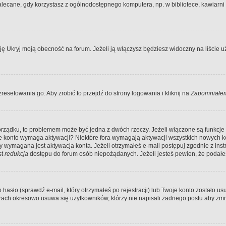
ecane, gdy korzystasz z ogólnodostępnego komputera, np. w bibliotece, kawiarni in
Ukryj moją obecność na forum. Jeżeli ją włączysz będziesz widoczny na liście uży
resetowania go. Aby zrobić to przejdź do strony logowania i kliknij na
Zapomniałem
porządku, to problemem może być jedna z dwóch rzeczy. Jeżeli włączone są funkcj
twoje konto wymaga aktywacji? Niektóre fora wymagają aktywacji wszystkich nowych 
wymagana jest aktywacja konta. Jeżeli otrzymałeś e-mail postępuj zgodnie z instruk
st
redukcja
dostępu do forum osób niepożądanych. Jeżeli jesteś pewien, że podałe
o (sprawdź e-mail, który otrzymałeś po rejestracji) lub Twoje konto zostało usun
rach okresowo usuwa się użytkowników, którzy nie napisali żadnego postu aby zmn