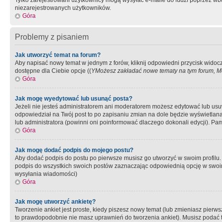
Tylko zarejestrowani użytkownicy mogą wysyłać e-maile do ludzi poprzez wbu
niezarejestrowanych użytkowników.
Góra
Problemy z pisaniem
Jak utworzyć temat na forum?
Aby napisać nowy temat w jednym z forów, kliknij odpowiedni przycisk widoc
dostępne dla Ciebie opcje ((
YMożesz zakładać nowe tematy na tym forum, Mo
Góra
Jak mogę wyedytować lub usunąć posta?
Jeżeli nie jesteś administratorem ani moderatorem możesz edytować lub usuwać
odpowiedział na Twój post to po zapisaniu zmian na dole będzie wyświetlana 
lub administratora (powinni oni poinformować dlaczego dokonali edycji). Pam
Góra
Jak mogę dodać podpis do mojego postu?
Aby dodać podpis do postu po pierwsze musisz go utworzyć w swoim profilu.
podpis do wszystkich swoich postów zaznaczając odpowiednią opcję w swoi
wysyłania wiadomości)
Góra
Jak mogę utworzyć ankietę?
Tworzenie ankiet jest proste, kiedy piszesz nowy temat (lub zmieniasz pier
to prawdopodobnie nie masz uprawnień do tworzenia ankiet). Musisz podać tyt