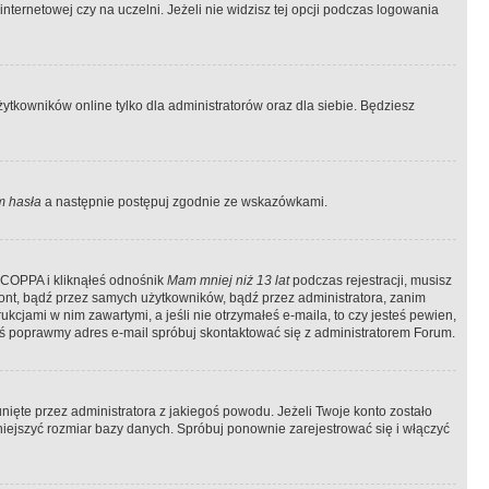
ternetowej czy na uczelni. Jeżeli nie widzisz tej opcji podczas logowania
tkowników online tylko dla administratorów oraz dla siebie. Będziesz
 hasła
a następnie postępuj zgodnie ze wskazówkami.
e COPPA i kliknąłeś odnośnik
Mam mniej niż 13 lat
podczas rejestracji, musisz
kont, bądź przez samych użytkowników, bądź przez administratora, zanim
cjami w nim zawartymi, a jeśli nie otrzymałeś e-maila, to czy jesteś pewien,
ś poprawmy adres e-mail spróbuj skontaktować się z administratorem Forum.
ięte przez administratora z jakiegoś powodu. Jeżeli Twoje konto zostało
iejszyć rozmiar bazy danych. Spróbuj ponownie zarejestrować się i włączyć