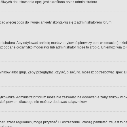
iwych do ustawienia opcji jest określana przez administratora.
dać więcej opcji do Twojej ankiety skontaktuj się z administratorem forum.
nistratora. Aby edytować ankietę musisz edytować pierwszy post w temacie (ankieta
y już oddane głosy tylko moderator lub administrator może to zrobić. Uniemożliwia
ków albo grup. Żeby przeglądać, czytać, pisać, itd. możesz potrzebować specjalny
ytkownika. Administrator forum może nie zezwalać na dodawanie załączników w o
 jesteś pewien, dlaczego nie możesz dodawać załączników.
e naruszasz regulamin, mogą przyznać Ci ostrzeżenie. Proszę pamiętać, że jest to d
tratorem.