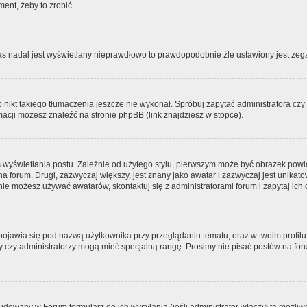
ment, żeby to zrobić.
zas nadal jest wyświetlany nieprawdłowo to prawdopodobnie źle ustawiony jest zega
ikt takiego tłumaczenia jeszcze nie wykonał. Spróbuj zapytać administratora czy m
acji możesz znaleźć na stronie phpBB (link znajdziesz w stopce).
 wyświetlania postu. Zależnie od użytego stylu, pierwszym może być obrazek pow
 na forum. Drugi, zazwyczaj większy, jest znany jako awatar i zazwyczaj jest unik
ie możesz używać awatarów, skontaktuj się z administratorami forum i zapytaj ich 
pojawia się pod nazwą użytkownika przy przeglądaniu tematu, oraz w twoim profilu
zy czy administratorzy mogą mieć specjalną rangę. Prosimy nie pisać postów na for