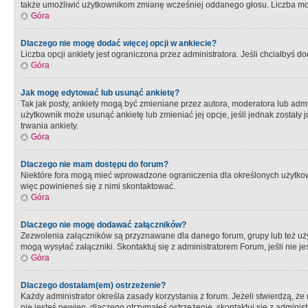
także umożliwić użytkownikom zmianę wcześniej oddanego głosu. Liczba możl
Góra
Dlaczego nie mogę dodać więcej opcji w ankiecie?
Liczba opcji ankiety jest ograniczona przez administratora. Jeśli chciałbyś do
Góra
Jak mogę edytować lub usunąć ankietę?
Tak jak posty, ankiety mogą być zmieniane przez autora, moderatora lub admi
użytkownik może usunąć ankietę lub zmieniać jej opcje, jeśli jednak został
trwania ankiety.
Góra
Dlaczego nie mam dostępu do forum?
Niektóre fora mogą mieć wprowadzone ograniczenia dla określonych użytkowni
więc powinieneś się z nimi skontaktować.
Góra
Dlaczego nie mogę dodawać załączników?
Zezwolenia załączników są przyznawane dla danego forum, grupy lub też uż
mogą wysyłać załączniki. Skontaktuj się z administratorem Forum, jeśli nie
Góra
Dlaczego dostałam(em) ostrzeżenie?
Każdy administrator określa zasady korzystania z forum. Jeżeli stwierdzą, ż
nie jesteś pewien, dlaczego otrzymałeś ostrzeżenie, skontaktuj sie z adminis