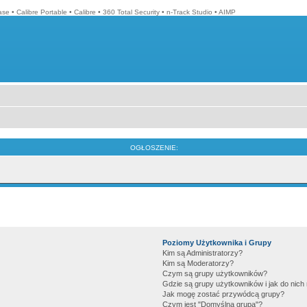
ase
•
Calibre Portable
•
Calibre
•
360 Total Security
•
n-Track Studio
•
AIMP
OGŁOSZENIE:
Poziomy Użytkownika i Grupy
Kim są Administratorzy?
Kim są Moderatorzy?
Czym są grupy użytkowników?
Gdzie są grupy użytkowników i jak do nic
Jak mogę zostać przywódcą grupy?
Czym jest "Domyślna grupa"?