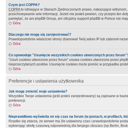
Czym jest COPPA?
COPPA
to istniejące w Stanach Zjednoczonych prawo, nakazujące witrynom
przechowywanie w/w informacji. Jeżeli nie jesteś pewien, czy przepis ten dot
pamiętać, że ani phpBB Group, ani oficjalny support phpBB w Polsce nie mają
Góra
Dlaczego nie mogę się zarejestrować?
Prawdopodobnie właściciel strony zbanował Twój adres IP lub zabronił nazwy 
Góra
Co spowoduje "Usunięcie wszystkich cookies utworzonych przez forum"
“Usuń cookies utworzone przez forum” usuwa cookies utworzone przez phpBB3
nieprzeczytanych postów. Usunięcie cookies może pomóc w przypadku pro
Góra
Preferencje i ustawienia użytkownika
Jak mogę zmienić moje ustawienia?
Wszystkie Twoje ustawienia (jeśli jesteś zarejestrowany) są zapisane w bazie 
preferencji.
Góra
Nieprawidłowo wyświetla mi się czas na forum (w postach, w profilach, itd.
Rzadko się zdarza, że serwer ma źle ustawiony czas i prawdopodobnie podane 
wybierając strefę czasową odpowiednią dla twojego obszaru (np Berlin, Bruk