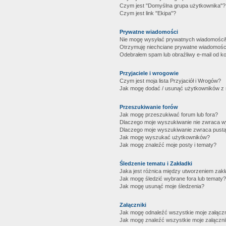
Czym jest "Domyślna grupa użytkownika"?
Czym jest link "Ekipa"?
Prywatne wiadomości
Nie mogę wysyłać prywatnych wiadomości
Otrzymuję niechciane prywatne wiadomośc
Odebrałem spam lub obraźliwy e-mail od ko
Przyjaciele i wrogowie
Czym jest moja lista Przyjaciół i Wrogów?
Jak mogę dodać / usunąć użytkowników z mo
Przeszukiwanie forów
Jak mogę przeszukiwać forum lub fora?
Dlaczego moje wyszukiwanie nie zwraca 
Dlaczego moje wyszukiwanie zwraca pustą
Jak mogę wyszukać użytkowników?
Jak mogę znaleźć moje posty i tematy?
Śledzenie tematu i Zakładki
Jaka jest różnica między utworzeniem zakł
Jak mogę śledzić wybrane fora lub tematy?
Jak mogę usunąć moje śledzenia?
Załączniki
Jak mogę odnaleźć wszystkie moje załączn
Jak mogę znaleźć wszystkie moje załączni