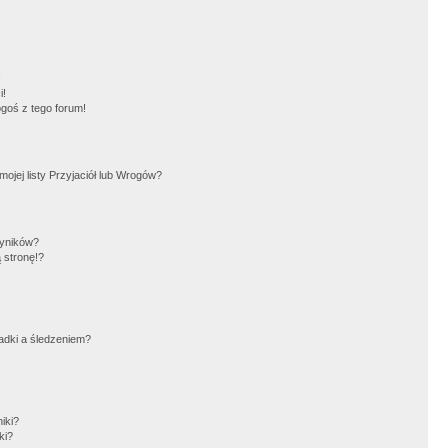
!
i!
goś z tego forum!
jej listy Przyjaciół lub Wrogów?
wyników?
 stronę!?
adki a śledzeniem?
iki?
ki?