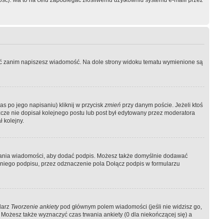
ość). Ma to na celu zapobiegać złośliwemu użytkowniu systemu e-maili przez
ować zanim napiszesz wiadomość. Na dole strony widoku tematu wymienione są
as po jego napisaniu) kliknij w przycisk
zmień
przy danym poście. Jeżeli ktoś
szcze nie dopisał kolejnego postu lub post był edytowany przez moderatora
 kolejny.
łania wiadomości, aby dodać podpis. Możesz także domyślnie dodawać
niego podpisu, przez odznaczenie pola Dołącz podpis w formularzu
larz
Tworzenie ankiety
pod głównym polem wiadomości (jeśli nie widzisz go,
 Możesz także wyznaczyć czas trwania ankiety (0 dla niekończącej się) a