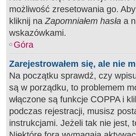
możliwość zresetowania go. Aby 
kliknij na
Zapomniałem hasła
a n
wskazówkami.
Góra
Zarejestrowałem się, ale nie 
Na początku sprawdź, czy wpisuj
są w porządku, to problemem mo
włączone są funkcje COPPA i kl
podczas rejestracji, musisz pos
instrukcjami. Jeżeli tak nie jes
Niektóre fora wymagają aktywac