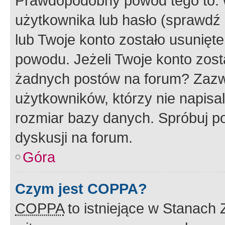
Prawdopodobny powód tego to:
użytkownika lub hasło (sprawdź e
lub Twoje konto zostało usunięte
powodu. Jeżeli Twoje konto zost
żadnych postów na forum? Zazw
użytkowników, którzy nie napisa
rozmiar bazy danych. Spróbuj po
dyskusji na forum.
Góra
Czym jest COPPA?
COPPA
to istniejące w Stanach