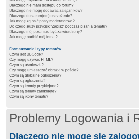
Jak mogę edytować lub usunąć ankietę?
Dlaczego nie mam dostępu do forum?
Dlaczego nie mogę dodawać załączników?
Dlaczego dostałam(em) ostrzeżenie?
Jak mogę zgłosić posty moderatorowi?
Do czego służy przycisk "Zapisz" podczas pisania tematu?
Dlaczego mój post musi być zatwierdzony?
Jak mogę podbić mój temat?
Formatowanie i typy tematów
Czym jest BBCode?
Czy mogę używać HTML?
Czym są uśmieszki?
Czy mogę umieszczać obrazki w poście?
Czym są globalne ogłoszenia?
Czym są ogłoszenia?
Czym są tematy przyklejone?
Czym są tematy zamknięte?
Czym są ikony tematu?
Problemy Logowania i R
Dlaczego nie mogę się zalog