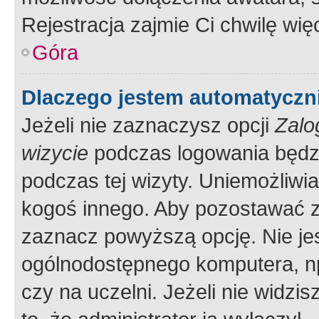
Rejestracja zajmie Ci chwilę wi
Góra
Dlaczego jestem automatycz
Jeżeli nie zaznaczysz opcji
Zalo
wizycie
podczas logowania będzi
podczas tej wizyty. Uniemożliwi
kogoś innego. Aby pozostawać 
zaznacz powyższą opcję. Nie jes
ogólnodostępnego komputera, np.
czy na uczelni. Jeżeli nie widzi