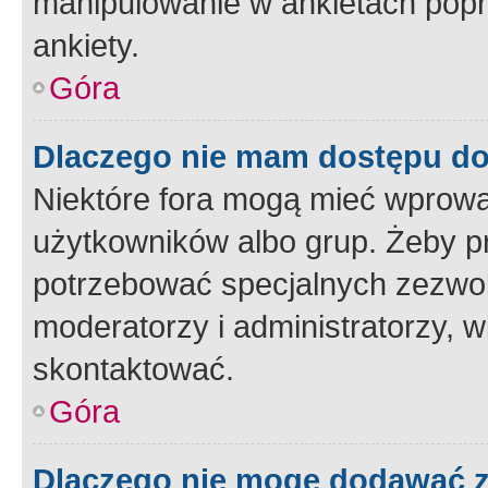
manipulowanie w ankietach popr
ankiety.
Góra
Dlaczego nie mam dostępu d
Niektóre fora mogą mieć wprowa
użytkowników albo grup. Żeby pr
potrzebować specjalnych zezwole
moderatorzy i administratorzy, w
skontaktować.
Góra
Dlaczego nie mogę dodawać 