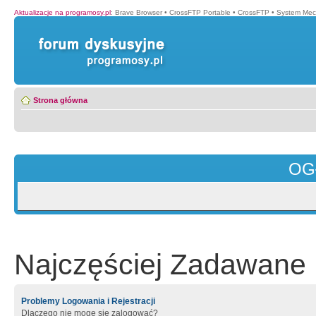
Aktualizacje na programosy.pl
:
Brave Browser
•
CrossFTP Portable
•
CrossFTP
•
System Mec
Strona główna
OG
Najczęściej Zadawane 
Problemy Logowania i Rejestracji
Dlaczego nie mogę się zalogować?