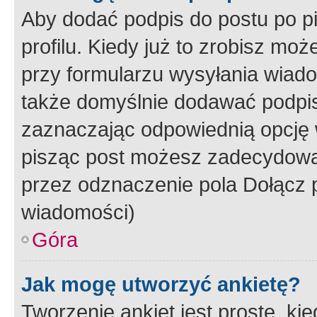
Aby dodać podpis do postu po 
profilu. Kiedy już to zrobisz m
przy formularzu wysyłania wiad
także domyślnie dodawać podpi
zaznaczając odpowiednią opcję 
pisząc post możesz zadecydowa
przez odznaczenie pola Dołącz 
wiadomości)
Góra
Jak mogę utworzyć ankietę?
Tworzenie ankiet jest proste, ki