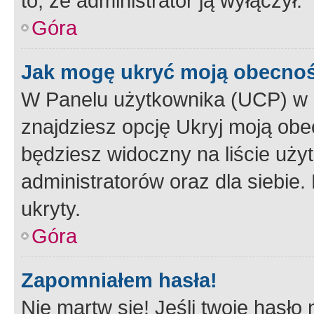
to, że administrator ją wyłączył.
Góra
Jak mogę ukryć moją obecno
W Panelu użytkownika (UCP) w 
znajdziesz opcję Ukryj moją obe
będziesz widoczny na liście użyt
administratorów oraz dla siebie.
ukryty.
Góra
Zapomniałem hasła!
Nie martw się! Jeśli twoje hasło