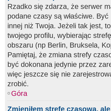
Rzadko się zdarza, że serwer m
podane czasy są właściwe. Być 
innej niż Twoja. Jeżeli tak jest,
twojego profilu, wybierając str
obszaru (np Berlin, Bruksela, Ko
Pamiętaj, że zmiana strefy czas
być dokonana jedynie przez zar
więc jeszcze się nie zarejestrow
zrobić.
Góra
Zmieniłem strefę czasową, ale