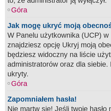
to, że administrator ją wyłączył.
Góra
Jak mogę ukryć moją obecno
W Panelu użytkownika (UCP) w 
znajdziesz opcję Ukryj moją obe
będziesz widoczny na liście użyt
administratorów oraz dla siebie.
ukryty.
Góra
Zapomniałem hasła!
Nie martw się! Jeśli twoje hasło