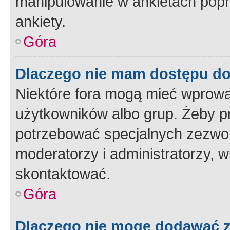
manipulowanie w ankietach popr
ankiety.
Góra
Dlaczego nie mam dostępu d
Niektóre fora mogą mieć wprowa
użytkowników albo grup. Żeby pr
potrzebować specjalnych zezwole
moderatorzy i administratorzy, w
skontaktować.
Góra
Dlaczego nie mogę dodawać 