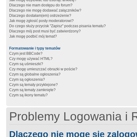
Jak mogę edytować lub usunąć ankietę?
Dlaczego nie mam dostępu do forum?
Dlaczego nie mogę dodawać załączników?
Dlaczego dostałam(em) ostrzeżenie?
Jak mogę zgłosić posty moderatorowi?
Do czego służy przycisk "Zapisz" podczas pisania tematu?
Dlaczego mój post musi być zatwierdzony?
Jak mogę podbić mój temat?
Formatowanie i typy tematów
Czym jest BBCode?
Czy mogę używać HTML?
Czym są uśmieszki?
Czy mogę umieszczać obrazki w poście?
Czym są globalne ogłoszenia?
Czym są ogłoszenia?
Czym są tematy przyklejone?
Czym są tematy zamknięte?
Czym są ikony tematu?
Problemy Logowania i R
Dlaczego nie mogę się zalog