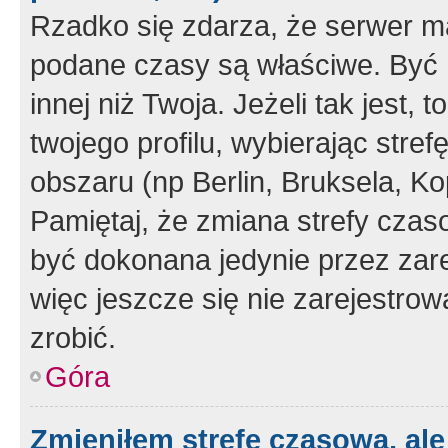
Rzadko się zdarza, że serwer m
podane czasy są właściwe. Być 
innej niż Twoja. Jeżeli tak jest,
twojego profilu, wybierając str
obszaru (np Berlin, Bruksela, Ko
Pamiętaj, że zmiana strefy czas
być dokonana jedynie przez zar
więc jeszcze się nie zarejestrow
zrobić.
Góra
Zmieniłem strefę czasową, ale