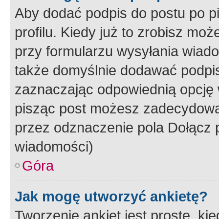
Aby dodać podpis do postu po 
profilu. Kiedy już to zrobisz m
przy formularzu wysyłania wiad
także domyślnie dodawać podpi
zaznaczając odpowiednią opcję 
pisząc post możesz zadecydowa
przez odznaczenie pola Dołącz 
wiadomości)
Góra
Jak mogę utworzyć ankietę?
Tworzenie ankiet jest proste, ki