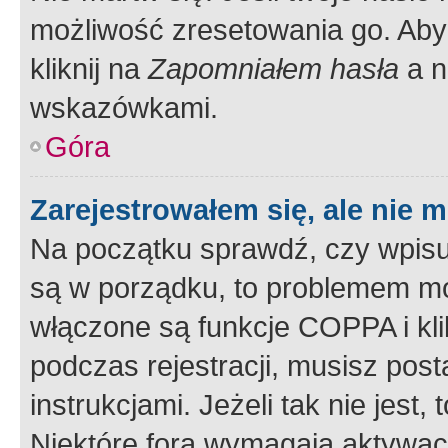
możliwość zresetowania go. Aby 
kliknij na
Zapomniałem hasła
a n
wskazówkami.
Góra
Zarejestrowałem się, ale nie 
Na początku sprawdź, czy wpisuj
są w porządku, to problemem mo
włączone są funkcje COPPA i kl
podczas rejestracji, musisz pos
instrukcjami. Jeżeli tak nie jes
Niektóre fora wymagają aktywac