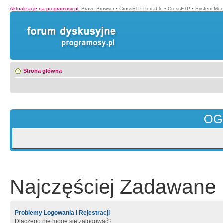
Aktualizacje na programosy.pl
:
Brave Browser
•
CrossFTP Portable
•
CrossFTP
•
System Mec
Strona główna
OG
Najczęściej Zadawane 
Problemy Logowania i Rejestracji
Dlaczego nie mogę się zalogować?