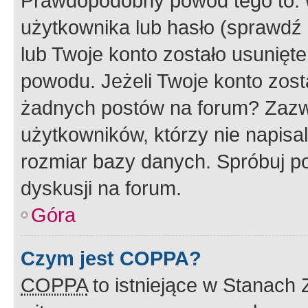
Prawdopodobny powód tego to:
użytkownika lub hasło (sprawdź e
lub Twoje konto zostało usunięte
powodu. Jeżeli Twoje konto zost
żadnych postów na forum? Zazw
użytkowników, którzy nie napisa
rozmiar bazy danych. Spróbuj po
dyskusji na forum.
Góra
Czym jest COPPA?
COPPA
to istniejące w Stanach