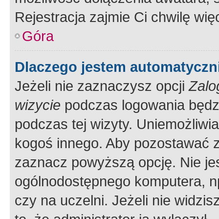
Rejestracja zajmie Ci chwilę wi
Góra
Dlaczego jestem automatycz
Jeżeli nie zaznaczysz opcji
Zalo
wizycie
podczas logowania będzi
podczas tej wizyty. Uniemożliwi
kogoś innego. Aby pozostawać 
zaznacz powyższą opcję. Nie jes
ogólnodostępnego komputera, np.
czy na uczelni. Jeżeli nie widzi