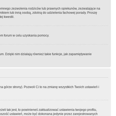
semnego zezwolenia rodziców lub prawnych opiekunów, zezwalające na
awnikiem lub inną osobą, zdolną do udzielenia fachowej porady. Proszę
j kwestii.
orem forum w celu uzyskania pomocy.
. Dzięki nim działają również takie funkcje, jak zapamiętywanie
a górze strony). Pozwoli Ci to na zmianę wszystkich Twoich ustawień i
li tak jest, to powinieneś zaktualizować ustawienia twojego profilu,
większość ustawień, może być dokonana jedynie przez zarejestrowanych