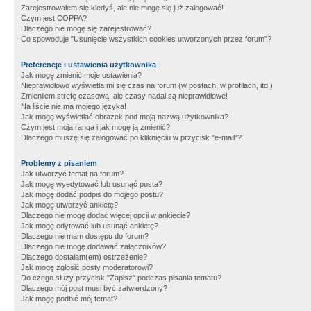
Zarejestrowałem się kiedyś, ale nie mogę się już zalogować!
Czym jest COPPA?
Dlaczego nie mogę się zarejestrować?
Co spowoduje "Usunięcie wszystkich cookies utworzonych przez forum"?
Preferencje i ustawienia użytkownika
Jak mogę zmienić moje ustawienia?
Nieprawidłowo wyświetla mi się czas na forum (w postach, w profilach, itd.)
Zmieniłem strefę czasową, ale czasy nadal są nieprawidłowe!
Na liście nie ma mojego języka!
Jak mogę wyświetlać obrazek pod moją nazwą użytkownika?
Czym jest moja ranga i jak mogę ją zmienić?
Dlaczego muszę się zalogować po kliknięciu w przycisk "e-mail"?
Problemy z pisaniem
Jak utworzyć temat na forum?
Jak mogę wyedytować lub usunąć posta?
Jak mogę dodać podpis do mojego postu?
Jak mogę utworzyć ankietę?
Dlaczego nie mogę dodać więcej opcji w ankiecie?
Jak mogę edytować lub usunąć ankietę?
Dlaczego nie mam dostępu do forum?
Dlaczego nie mogę dodawać załączników?
Dlaczego dostałam(em) ostrzeżenie?
Jak mogę zgłosić posty moderatorowi?
Do czego służy przycisk "Zapisz" podczas pisania tematu?
Dlaczego mój post musi być zatwierdzony?
Jak mogę podbić mój temat?