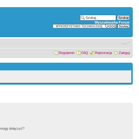
Wyszukiwarka Forum
Regulamin
FAQ
Rejestracja
Zaloguj
h mogę dołączyć?