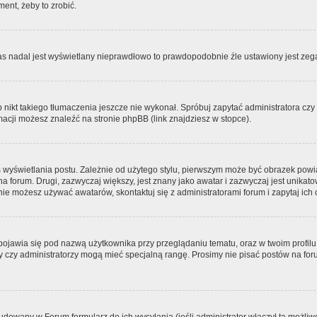
ment, żeby to zrobić.
zas nadal jest wyświetlany nieprawdłowo to prawdopodobnie źle ustawiony jest zega
ikt takiego tłumaczenia jeszcze nie wykonał. Spróbuj zapytać administratora czy m
acji możesz znaleźć na stronie phpBB (link znajdziesz w stopce).
 wyświetlania postu. Zależnie od użytego stylu, pierwszym może być obrazek pow
 na forum. Drugi, zazwyczaj większy, jest znany jako awatar i zazwyczaj jest unik
ie możesz używać awatarów, skontaktuj się z administratorami forum i zapytaj ich 
pojawia się pod nazwą użytkownika przy przeglądaniu tematu, oraz w twoim profilu
zy czy administratorzy mogą mieć specjalną rangę. Prosimy nie pisać postów na for