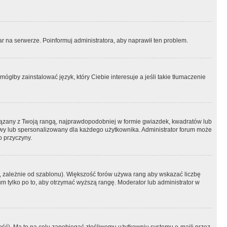
r na serwerze. Poinformuj administratora, aby naprawił ten problem.
ógłby zainstalować język, który Ciebie interesuje a jeśli takie tłumaczenie
iązany z Twoją rangą, najprawdopodobniej w formie gwiazdek, kwadratów lub
atowy lub spersonalizowany dla każdego użytkownika. Administrator forum może
o przyczyny.
, zależnie od szablonu). Większość forów używa rang aby wskazać liczbę
um tylko po to, aby otrzymać wyższą rangę. Moderator lub administrator w