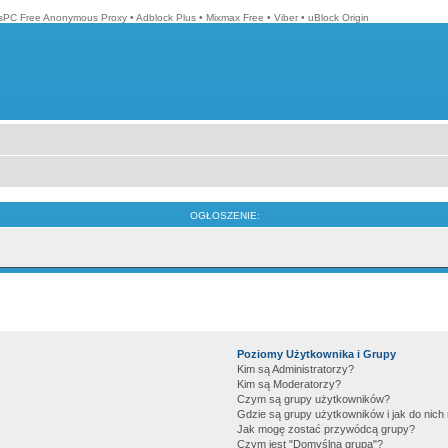
isPC Free Anonymous Proxy
•
Adblock Plus
•
Mixmax Free
•
Viber
•
uBlock Origin
OGŁOSZENIE:
Poziomy Użytkownika i Grupy
Kim są Administratorzy?
Kim są Moderatorzy?
Czym są grupy użytkowników?
Gdzie są grupy użytkowników i jak do nic
Jak mogę zostać przywódcą grupy?
Czym jest "Domyślna grupa"?