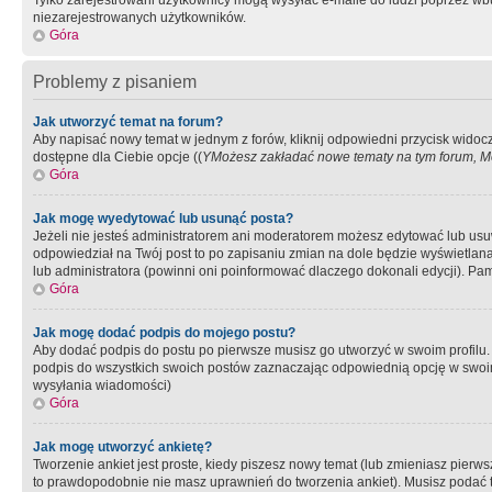
Tylko zarejestrowani użytkownicy mogą wysyłać e-maile do ludzi poprzez wbu
niezarejestrowanych użytkowników.
Góra
Problemy z pisaniem
Jak utworzyć temat na forum?
Aby napisać nowy temat w jednym z forów, kliknij odpowiedni przycisk widoc
dostępne dla Ciebie opcje ((
YMożesz zakładać nowe tematy na tym forum, Mo
Góra
Jak mogę wyedytować lub usunąć posta?
Jeżeli nie jesteś administratorem ani moderatorem możesz edytować lub usuwać
odpowiedział na Twój post to po zapisaniu zmian na dole będzie wyświetlana 
lub administratora (powinni oni poinformować dlaczego dokonali edycji). Pam
Góra
Jak mogę dodać podpis do mojego postu?
Aby dodać podpis do postu po pierwsze musisz go utworzyć w swoim profilu.
podpis do wszystkich swoich postów zaznaczając odpowiednią opcję w swoi
wysyłania wiadomości)
Góra
Jak mogę utworzyć ankietę?
Tworzenie ankiet jest proste, kiedy piszesz nowy temat (lub zmieniasz pier
to prawdopodobnie nie masz uprawnień do tworzenia ankiet). Musisz podać tyt