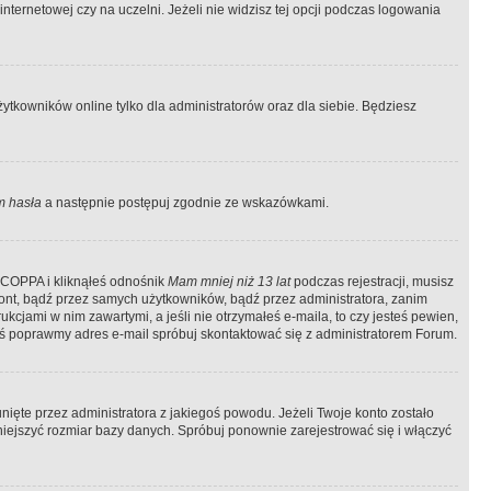
ternetowej czy na uczelni. Jeżeli nie widzisz tej opcji podczas logowania
tkowników online tylko dla administratorów oraz dla siebie. Będziesz
 hasła
a następnie postępuj zgodnie ze wskazówkami.
e COPPA i kliknąłeś odnośnik
Mam mniej niż 13 lat
podczas rejestracji, musisz
kont, bądź przez samych użytkowników, bądź przez administratora, zanim
cjami w nim zawartymi, a jeśli nie otrzymałeś e-maila, to czy jesteś pewien,
ś poprawmy adres e-mail spróbuj skontaktować się z administratorem Forum.
ięte przez administratora z jakiegoś powodu. Jeżeli Twoje konto zostało
iejszyć rozmiar bazy danych. Spróbuj ponownie zarejestrować się i włączyć