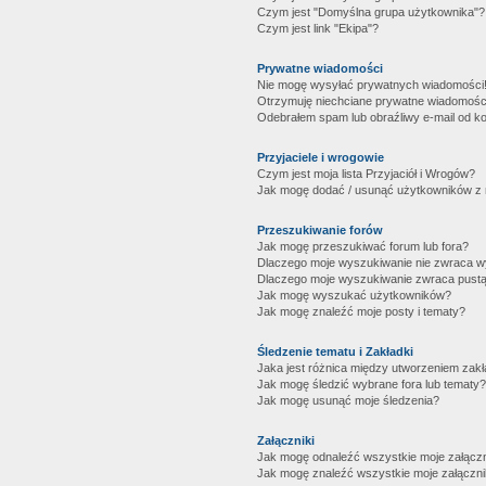
Czym jest "Domyślna grupa użytkownika"?
Czym jest link "Ekipa"?
Prywatne wiadomości
Nie mogę wysyłać prywatnych wiadomości
Otrzymuję niechciane prywatne wiadomośc
Odebrałem spam lub obraźliwy e-mail od ko
Przyjaciele i wrogowie
Czym jest moja lista Przyjaciół i Wrogów?
Jak mogę dodać / usunąć użytkowników z mo
Przeszukiwanie forów
Jak mogę przeszukiwać forum lub fora?
Dlaczego moje wyszukiwanie nie zwraca 
Dlaczego moje wyszukiwanie zwraca pustą
Jak mogę wyszukać użytkowników?
Jak mogę znaleźć moje posty i tematy?
Śledzenie tematu i Zakładki
Jaka jest różnica między utworzeniem zakł
Jak mogę śledzić wybrane fora lub tematy?
Jak mogę usunąć moje śledzenia?
Załączniki
Jak mogę odnaleźć wszystkie moje załączn
Jak mogę znaleźć wszystkie moje załączni