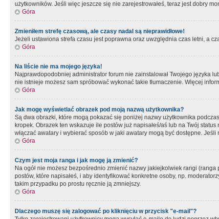
użytkowników. Jeśli więc jeszcze się nie zarejestrowałeś, teraz jest dobry mo
Góra
Zmieniłem strefę czasową, ale czasy nadal są nieprawidłowe!
Jeżeli ustawiona strefa czasu jest poprawna oraz uwzględnia czas letni, a c
Góra
Na liście nie ma mojego języka!
Najprawdopodobniej administrator forum nie zainstalował Twojego języka lub n
nie istnieje możesz sam spróbować wykonać takie tłumaczenie. Więcej inform
Góra
Jak mogę wyświetlać obrazek pod moją nazwą użytkownika?
Są dwa obrazki, które mogą pokazać się poniżej nazwy użytkownika podczas
kropek. Obrazek ten wskazuje ile postów już napisałeś/aś lub na Twój status
włączać awatary i wybierać sposób w jaki awatary mogą być dostępne. Jeśli n
Góra
Czym jest moja ranga i jak mogę ją zmienić?
Na ogół nie możesz bezpośrednio zmienić nazwy jakiejkolwiek rangi (ranga 
postów, które napisałeś, i aby identyfikować konkretne osoby, np. moderator
takim przypadku po prostu ręcznie ją zmniejszy.
Góra
Dlaczego muszę się zalogować po kliknięciu w przycisk "e-mail"?