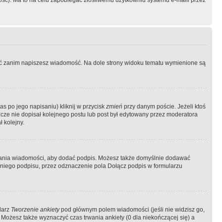
ość). Ma to na celu zapobiegać złośliwemu użytkowniu systemu e-maili przez
ować zanim napiszesz wiadomość. Na dole strony widoku tematu wymienione są
as po jego napisaniu) kliknij w przycisk
zmień
przy danym poście. Jeżeli ktoś
szcze nie dopisał kolejnego postu lub post był edytowany przez moderatora
 kolejny.
łania wiadomości, aby dodać podpis. Możesz także domyślnie dodawać
niego podpisu, przez odznaczenie pola Dołącz podpis w formularzu
larz
Tworzenie ankiety
pod głównym polem wiadomości (jeśli nie widzisz go,
 Możesz także wyznaczyć czas trwania ankiety (0 dla niekończącej się) a