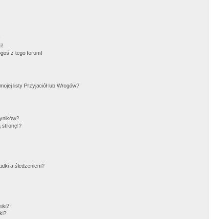
!
i!
goś z tego forum!
jej listy Przyjaciół lub Wrogów?
wyników?
 stronę!?
adki a śledzeniem?
iki?
ki?