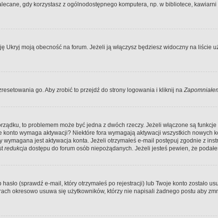
ecane, gdy korzystasz z ogólnodostępnego komputera, np. w bibliotece, kawiarni in
Ukryj moją obecność na forum. Jeżeli ją włączysz będziesz widoczny na liście uży
resetowania go. Aby zrobić to przejdź do strony logowania i kliknij na
Zapomniałem
porządku, to problemem może być jedna z dwóch rzeczy. Jeżeli włączone są funkcj
twoje konto wymaga aktywacji? Niektóre fora wymagają aktywacji wszystkich nowych 
wymagana jest aktywacja konta. Jeżeli otrzymałeś e-mail postępuj zgodnie z instruk
st
redukcja
dostępu do forum osób niepożądanych. Jeżeli jesteś pewien, że podałe
o (sprawdź e-mail, który otrzymałeś po rejestracji) lub Twoje konto zostało usun
rach okresowo usuwa się użytkowników, którzy nie napisali żadnego postu aby zmn