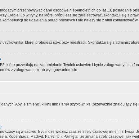
, mogącym przechowywać dane osobowe niepełnoletnich do lat 13, posiadanie pi
yczy Ciebie lub witryny, na której próbujesz się zarejestrować, skontaktuj się z pr
 kompetencji do udzielania porad prawnych i nie należy się z nimi kontaktować w te
użytkownika, której próbujesz użyć przy rejestracji. Skontaktuj się z administrat
?
, które pozwalają na zapamiętanie Twoich ustawień i bycie zalogowanym na forum
blemów z zalogowaniem lub wylogowaniem się.
danych. Aby je zmienić, kliknij link
Panel użytkownika
(przeważnie znajdujący się n
)
czasy są właściwe. Być może widzisz czas ze strefy czasowej innej niż Twoja. Jeże
sela, Kopenhaga, Madryd, Paryż itp.). Pamiętaj, że zmiana strefy czasowej, jak 