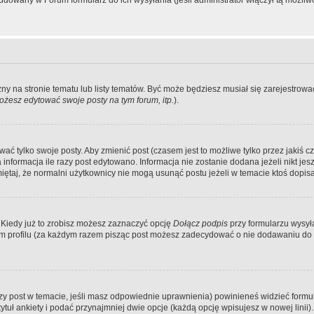
dowany w Forum formularz do ich wysyłania (jeśli administrator włączył tą możliw
zny na stronie tematu lub listy tematów. Być może będziesz musiał się zarejestr
żesz edytować swoje posty na tym forum, itp.
).
 tylko swoje posty. Aby zmienić post (czasem jest to możliwe tylko przez jakiś cz
informacja ile razy post edytowano. Informacja nie zostanie dodana jeżeli nikt je
iętaj, że normalni użytkownicy nie mogą usunąć postu jeżeli w temacie ktoś dopisał
 Kiedy już to zrobisz możesz zaznaczyć opcję
Dołącz podpis
przy formularzu wysy
m profilu (za każdym razem pisząc post możesz zadecydować o nie dodawaniu do 
wszy post w temacie, jeśli masz odpowiednie uprawnienia) powinieneś widzieć formu
uł ankiety i podać przynajmniej dwie opcje (każdą opcję wpisujesz w nowej linii).