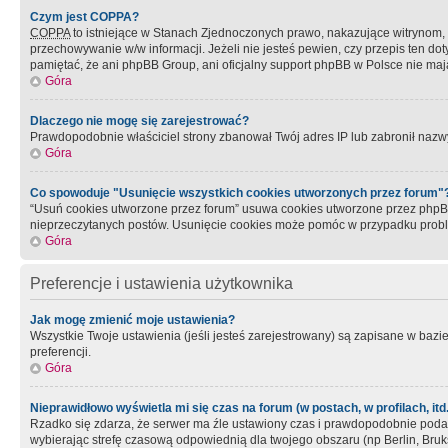
Czym jest COPPA?
COPPA
to istniejące w Stanach Zjednoczonych prawo, nakazujące witrynom
przechowywanie w/w informacji. Jeżeli nie jesteś pewien, czy przepis ten dot
pamiętać, że ani phpBB Group, ani oficjalny support phpBB w Polsce nie mają
Góra
Dlaczego nie mogę się zarejestrować?
Prawdopodobnie właściciel strony zbanował Twój adres IP lub zabronił nazwy 
Góra
Co spowoduje "Usunięcie wszystkich cookies utworzonych przez forum"
“Usuń cookies utworzone przez forum” usuwa cookies utworzone przez phpBB3
nieprzeczytanych postów. Usunięcie cookies może pomóc w przypadku pro
Góra
Preferencje i ustawienia użytkownika
Jak mogę zmienić moje ustawienia?
Wszystkie Twoje ustawienia (jeśli jesteś zarejestrowany) są zapisane w bazie 
preferencji.
Góra
Nieprawidłowo wyświetla mi się czas na forum (w postach, w profilach, itd.
Rzadko się zdarza, że serwer ma źle ustawiony czas i prawdopodobnie podane 
wybierając strefę czasową odpowiednią dla twojego obszaru (np Berlin, Bruk