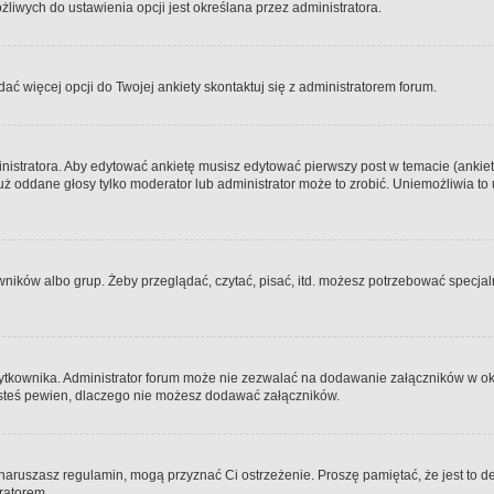
iwych do ustawienia opcji jest określana przez administratora.
dać więcej opcji do Twojej ankiety skontaktuj się z administratorem forum.
nistratora. Aby edytować ankietę musisz edytować pierwszy post w temacie (ankieta
y już oddane głosy tylko moderator lub administrator może to zrobić. Uniemożliwia
ków albo grup. Żeby przeglądać, czytać, pisać, itd. możesz potrzebować specjalny
ytkownika. Administrator forum może nie zezwalać na dodawanie załączników w o
 jesteś pewien, dlaczego nie możesz dodawać załączników.
e naruszasz regulamin, mogą przyznać Ci ostrzeżenie. Proszę pamiętać, że jest to d
tratorem.