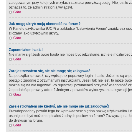
zalogowanym przy kolejnych wizytach zaznacz powyższą opcję. Nie jest to zal
oznacza to, że administrator ją wyłączył.
Góra
Jak mogę ukryć moją obecność na forum?
W Panelu użytkownika (UCP) w zakładce “Ustawienia Forum” znajdziesz opcję 
zliczany jako użytkownik ukryty.
Góra
Zapomniałem hasła!
Nie martw się! Jeśli twoje hasło nie może byc odzyskane, istnieje możliwość z
Góra
Zarejestrowałem się, ale nie mogę się zalogować!
Na początku sprawdź, czy wpisujesz poprawny login i hasło. Jeżeli te są w 
postąpić zgodnie z otrzymanymi instrukcjami. Jeżeli tak nie jest, to może 
można się na nie logować. Po rejestracji powinieneś otrzymać wiadomość czy 
że podałeś poprawny adres? Jednym z powodów wykorzystania aktywacji je
Góra
Zarejestrowałem się kiedyś, ale nie mogę się już zalogować!
Prawdopodobny powód tego to: wprowadzasz błędna nazwę użytkownika lub hasł
usunięte to być może nie pisałeś żadnych postów na forum? Zazwyczaj na fo
do dyskusji na forum.
Góra