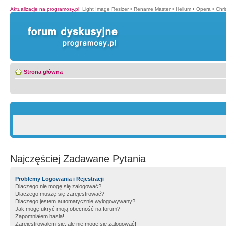
Aktualizacje na programosy.pl
:
Light Image Resizer
•
Rename Master
•
Helium
•
Opera
•
Chr
Strona główna
Najczęściej Zadawane Pytania
Problemy Logowania i Rejestracji
Dlaczego nie mogę się zalogować?
Dlaczego muszę się zarejestrować?
Dlaczego jestem automatycznie wylogowywany?
Jak mogę ukryć moją obecność na forum?
Zapomniałem hasła!
Zarejestrowałem się, ale nie mogę się zalogować!