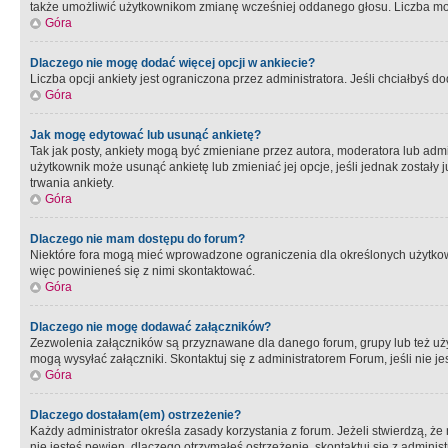
także umożliwić użytkownikom zmianę wcześniej oddanego głosu. Liczba możl
Góra
Dlaczego nie mogę dodać więcej opcji w ankiecie?
Liczba opcji ankiety jest ograniczona przez administratora. Jeśli chciałbyś do
Góra
Jak mogę edytować lub usunąć ankietę?
Tak jak posty, ankiety mogą być zmieniane przez autora, moderatora lub admi
użytkownik może usunąć ankietę lub zmieniać jej opcje, jeśli jednak został
trwania ankiety.
Góra
Dlaczego nie mam dostępu do forum?
Niektóre fora mogą mieć wprowadzone ograniczenia dla określonych użytkowni
więc powinieneś się z nimi skontaktować.
Góra
Dlaczego nie mogę dodawać załączników?
Zezwolenia załączników są przyznawane dla danego forum, grupy lub też uż
mogą wysyłać załączniki. Skontaktuj się z administratorem Forum, jeśli nie
Góra
Dlaczego dostałam(em) ostrzeżenie?
Każdy administrator określa zasady korzystania z forum. Jeżeli stwierdzą, ż
nie jesteś pewien, dlaczego otrzymałeś ostrzeżenie, skontaktuj sie z adminis