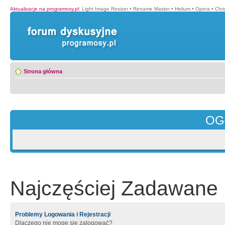
Aktualizacje na programosy.pl
:
Light Image Resizer
•
Rename Master
•
Helium
•
Opera
•
Chr
Strona główna
OG
Najczęściej Zadawane 
Problemy Logowania i Rejestracji
Dlaczego nie mogę się zalogować?