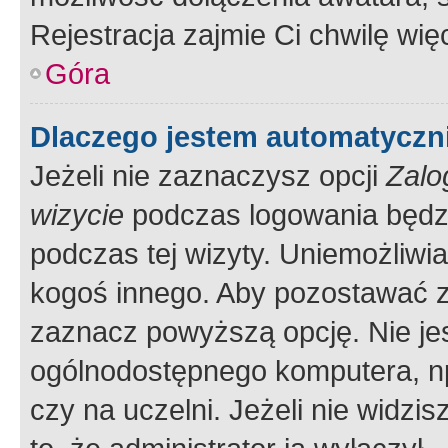
Rejestracja zajmie Ci chwilę wi
Góra
Dlaczego jestem automatycz
Jeżeli nie zaznaczysz opcji
Zalo
wizycie
podczas logowania będzi
podczas tej wizyty. Uniemożliwi
kogoś innego. Aby pozostawać 
zaznacz powyższą opcję. Nie jes
ogólnodostępnego komputera, np.
czy na uczelni. Jeżeli nie widzi