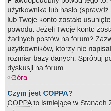
Prawdopodobny powód tego to:
użytkownika lub hasło (sprawdź e
lub Twoje konto zostało usunięte
powodu. Jeżeli Twoje konto zost
żadnych postów na forum? Zazw
użytkowników, którzy nie napisa
rozmiar bazy danych. Spróbuj po
dyskusji na forum.
Góra
Czym jest COPPA?
COPPA
to istniejące w Stanach