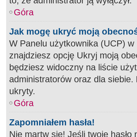
to, że administrator ją wyłączył.
Góra
Jak mogę ukryć moją obecno
W Panelu użytkownika (UCP) w 
znajdziesz opcję Ukryj moją obe
będziesz widoczny na liście użyt
administratorów oraz dla siebie.
ukryty.
Góra
Zapomniałem hasła!
Nie martw się! Jeśli twoje hasło