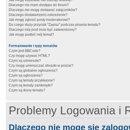
Jak mogę edytować lub usunąć ankietę?
Dlaczego nie mam dostępu do forum?
Dlaczego nie mogę dodawać załączników?
Dlaczego dostałam(em) ostrzeżenie?
Jak mogę zgłosić posty moderatorowi?
Do czego służy przycisk "Zapisz" podczas pisania tematu?
Dlaczego mój post musi być zatwierdzony?
Jak mogę podbić mój temat?
Formatowanie i typy tematów
Czym jest BBCode?
Czy mogę używać HTML?
Czym są uśmieszki?
Czy mogę umieszczać obrazki w poście?
Czym są globalne ogłoszenia?
Czym są ogłoszenia?
Czym są tematy przyklejone?
Czym są tematy zamknięte?
Czym są ikony tematu?
Problemy Logowania i R
Dlaczego nie mogę się zalog