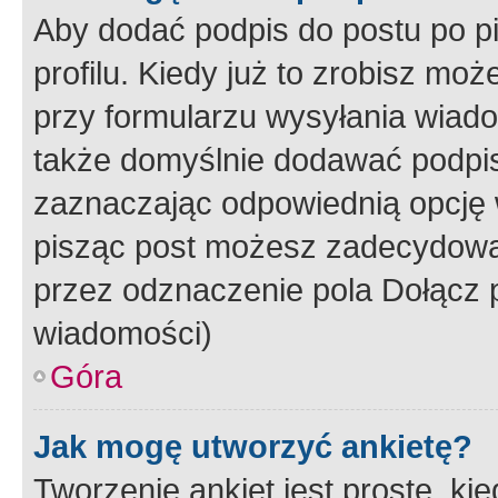
Aby dodać podpis do postu po 
profilu. Kiedy już to zrobisz m
przy formularzu wysyłania wiad
także domyślnie dodawać podpi
zaznaczając odpowiednią opcję 
pisząc post możesz zadecydowa
przez odznaczenie pola Dołącz 
wiadomości)
Góra
Jak mogę utworzyć ankietę?
Tworzenie ankiet jest proste, ki