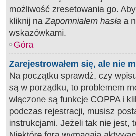
możliwość zresetowania go. Aby 
kliknij na
Zapomniałem hasła
a n
wskazówkami.
Góra
Zarejestrowałem się, ale nie 
Na początku sprawdź, czy wpisuj
są w porządku, to problemem mo
włączone są funkcje COPPA i kl
podczas rejestracji, musisz pos
instrukcjami. Jeżeli tak nie jes
Niektóre fora wymagają aktywac