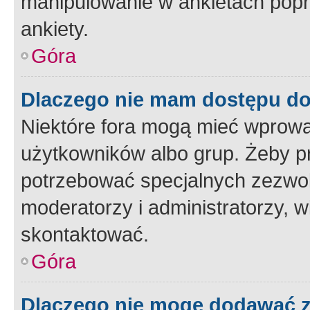
manipulowanie w ankietach popr
ankiety.
Góra
Dlaczego nie mam dostępu d
Niektóre fora mogą mieć wprowa
użytkowników albo grup. Żeby pr
potrzebować specjalnych zezwole
moderatorzy i administratorzy, w
skontaktować.
Góra
Dlaczego nie mogę dodawać 