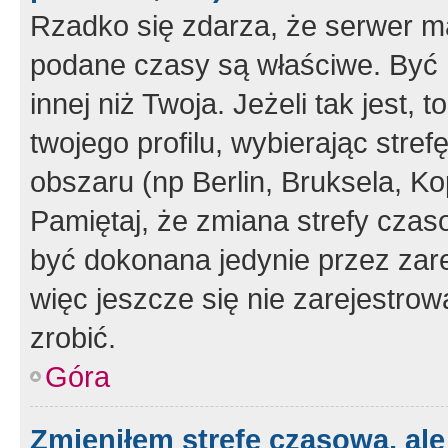
Rzadko się zdarza, że serwer m
podane czasy są właściwe. Być 
innej niż Twoja. Jeżeli tak jest,
twojego profilu, wybierając str
obszaru (np Berlin, Bruksela, Ko
Pamiętaj, że zmiana strefy czas
być dokonana jedynie przez zar
więc jeszcze się nie zarejestrow
zrobić.
Góra
Zmieniłem strefę czasową, ale