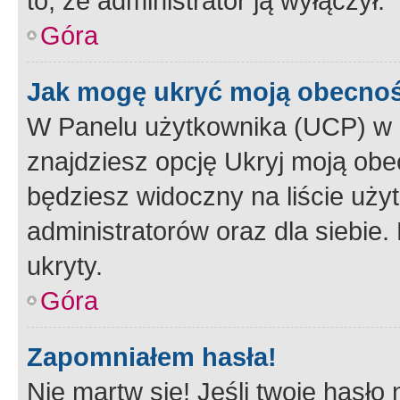
to, że administrator ją wyłączył.
Góra
Jak mogę ukryć moją obecno
W Panelu użytkownika (UCP) w 
znajdziesz opcję Ukryj moją obe
będziesz widoczny na liście użyt
administratorów oraz dla siebie.
ukryty.
Góra
Zapomniałem hasła!
Nie martw się! Jeśli twoje hasło