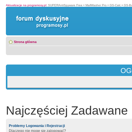
Aktualizacje na programosy.pl
:
SUPERAntiSpyware Free
•
MailWasher Pro
•
GS-Calc
•
GS-B
Strona główna
OG
Najczęściej Zadawane 
Problemy Logowania i Rejestracji
Dlaczego nie mogę się zalogować?