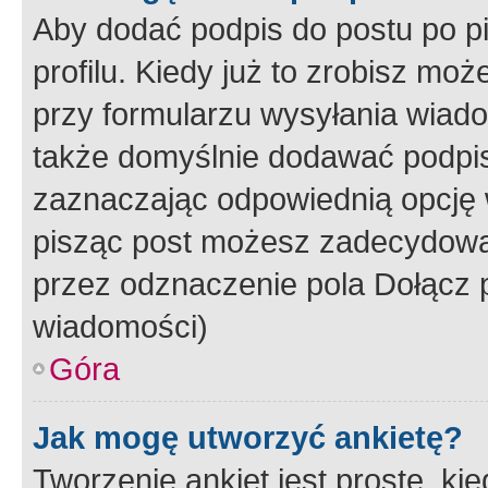
Aby dodać podpis do postu po 
profilu. Kiedy już to zrobisz m
przy formularzu wysyłania wiad
także domyślnie dodawać podpi
zaznaczając odpowiednią opcję 
pisząc post możesz zadecydowa
przez odznaczenie pola Dołącz 
wiadomości)
Góra
Jak mogę utworzyć ankietę?
Tworzenie ankiet jest proste, ki