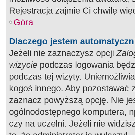
Rejestracja zajmie Ci chwilę wi
Góra
Dlaczego jestem automatycz
Jeżeli nie zaznaczysz opcji
Zalo
wizycie
podczas logowania będzi
podczas tej wizyty. Uniemożliwi
kogoś innego. Aby pozostawać 
zaznacz powyższą opcję. Nie jes
ogólnodostępnego komputera, np.
czy na uczelni. Jeżeli nie widzi