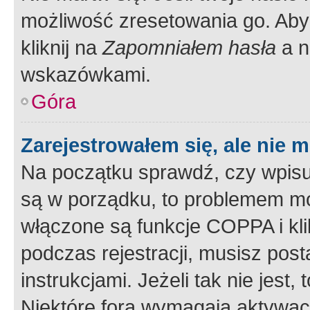
możliwość zresetowania go. Aby 
kliknij na
Zapomniałem hasła
a n
wskazówkami.
Góra
Zarejestrowałem się, ale nie 
Na początku sprawdź, czy wpisuj
są w porządku, to problemem mo
włączone są funkcje COPPA i kl
podczas rejestracji, musisz pos
instrukcjami. Jeżeli tak nie jes
Niektóre fora wymagają aktywac