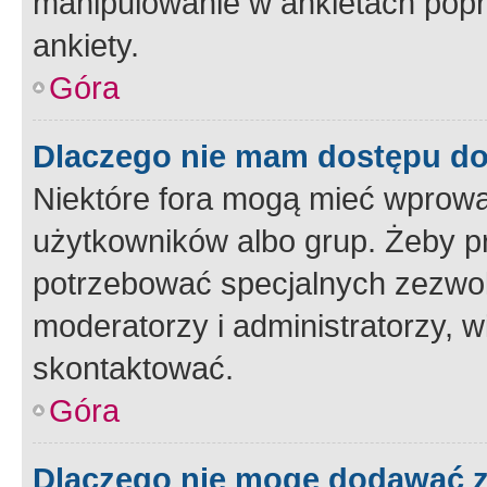
manipulowanie w ankietach popr
ankiety.
Góra
Dlaczego nie mam dostępu d
Niektóre fora mogą mieć wprowa
użytkowników albo grup. Żeby pr
potrzebować specjalnych zezwole
moderatorzy i administratorzy, w
skontaktować.
Góra
Dlaczego nie mogę dodawać 