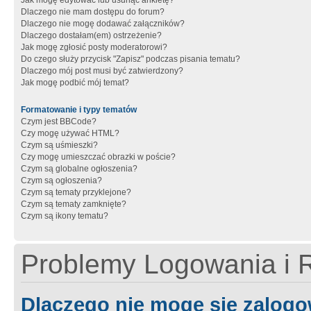
Jak mogę edytować lub usunąć ankietę?
Dlaczego nie mam dostępu do forum?
Dlaczego nie mogę dodawać załączników?
Dlaczego dostałam(em) ostrzeżenie?
Jak mogę zgłosić posty moderatorowi?
Do czego służy przycisk "Zapisz" podczas pisania tematu?
Dlaczego mój post musi być zatwierdzony?
Jak mogę podbić mój temat?
Formatowanie i typy tematów
Czym jest BBCode?
Czy mogę używać HTML?
Czym są uśmieszki?
Czy mogę umieszczać obrazki w poście?
Czym są globalne ogłoszenia?
Czym są ogłoszenia?
Czym są tematy przyklejone?
Czym są tematy zamknięte?
Czym są ikony tematu?
Problemy Logowania i R
Dlaczego nie mogę się zalog