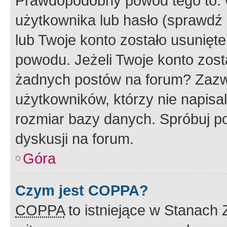
Prawdopodobny powód tego to:
użytkownika lub hasło (sprawdź e
lub Twoje konto zostało usunięte
powodu. Jeżeli Twoje konto zost
żadnych postów na forum? Zazw
użytkowników, którzy nie napisa
rozmiar bazy danych. Spróbuj po
dyskusji na forum.
Góra
Czym jest COPPA?
COPPA
to istniejące w Stanach