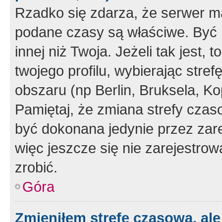
Rzadko się zdarza, że serwer m
podane czasy są właściwe. Być 
innej niż Twoja. Jeżeli tak jest,
twojego profilu, wybierając str
obszaru (np Berlin, Bruksela, Ko
Pamiętaj, że zmiana strefy czas
być dokonana jedynie przez zar
więc jeszcze się nie zarejestrow
zrobić.
Góra
Zmieniłem strefę czasową, ale