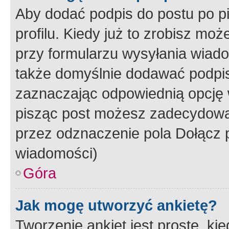
Aby dodać podpis do postu po 
profilu. Kiedy już to zrobisz m
przy formularzu wysyłania wiad
także domyślnie dodawać podpi
zaznaczając odpowiednią opcję 
pisząc post możesz zadecydowa
przez odznaczenie pola Dołącz 
wiadomości)
Góra
Jak mogę utworzyć ankietę?
Tworzenie ankiet jest proste, ki