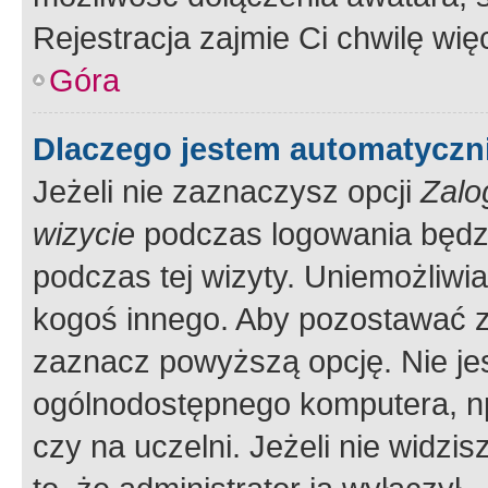
Rejestracja zajmie Ci chwilę wi
Góra
Dlaczego jestem automatycz
Jeżeli nie zaznaczysz opcji
Zalo
wizycie
podczas logowania będzi
podczas tej wizyty. Uniemożliwi
kogoś innego. Aby pozostawać 
zaznacz powyższą opcję. Nie jes
ogólnodostępnego komputera, np.
czy na uczelni. Jeżeli nie widzi