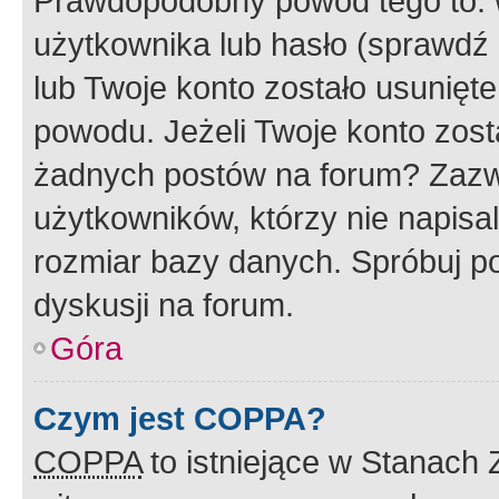
Prawdopodobny powód tego to:
użytkownika lub hasło (sprawdź e
lub Twoje konto zostało usunięte
powodu. Jeżeli Twoje konto zost
żadnych postów na forum? Zazw
użytkowników, którzy nie napisa
rozmiar bazy danych. Spróbuj po
dyskusji na forum.
Góra
Czym jest COPPA?
COPPA
to istniejące w Stanach