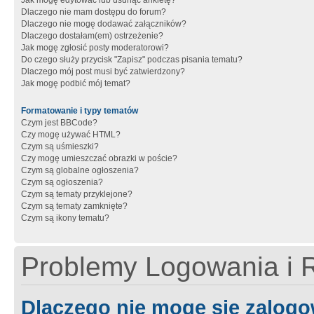
Jak mogę edytować lub usunąć ankietę?
Dlaczego nie mam dostępu do forum?
Dlaczego nie mogę dodawać załączników?
Dlaczego dostałam(em) ostrzeżenie?
Jak mogę zgłosić posty moderatorowi?
Do czego służy przycisk "Zapisz" podczas pisania tematu?
Dlaczego mój post musi być zatwierdzony?
Jak mogę podbić mój temat?
Formatowanie i typy tematów
Czym jest BBCode?
Czy mogę używać HTML?
Czym są uśmieszki?
Czy mogę umieszczać obrazki w poście?
Czym są globalne ogłoszenia?
Czym są ogłoszenia?
Czym są tematy przyklejone?
Czym są tematy zamknięte?
Czym są ikony tematu?
Problemy Logowania i R
Dlaczego nie mogę się zalog