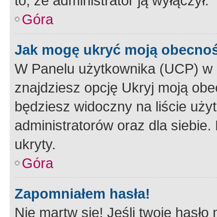
to, że administrator ją wyłączył.
Góra
Jak mogę ukryć moją obecno
W Panelu użytkownika (UCP) w 
znajdziesz opcję Ukryj moją obe
będziesz widoczny na liście użyt
administratorów oraz dla siebie.
ukryty.
Góra
Zapomniałem hasła!
Nie martw się! Jeśli twoje hasło