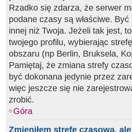
Rzadko się zdarza, że serwer m
podane czasy są właściwe. Być 
innej niż Twoja. Jeżeli tak jest,
twojego profilu, wybierając str
obszaru (np Berlin, Bruksela, Ko
Pamiętaj, że zmiana strefy czas
być dokonana jedynie przez zar
więc jeszcze się nie zarejestrow
zrobić.
Góra
Zmieniłem strefę czasową, ale