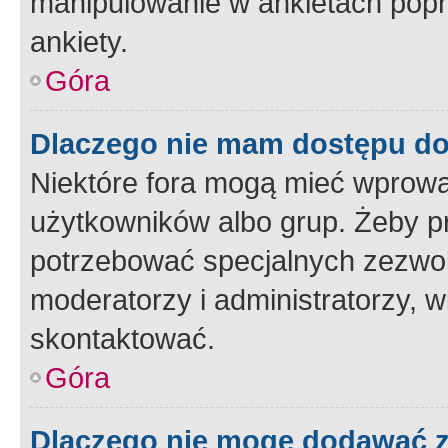
manipulowanie w ankietach popr
ankiety.
Góra
Dlaczego nie mam dostępu d
Niektóre fora mogą mieć wprowa
użytkowników albo grup. Żeby pr
potrzebować specjalnych zezwole
moderatorzy i administratorzy, w
skontaktować.
Góra
Dlaczego nie mogę dodawać 