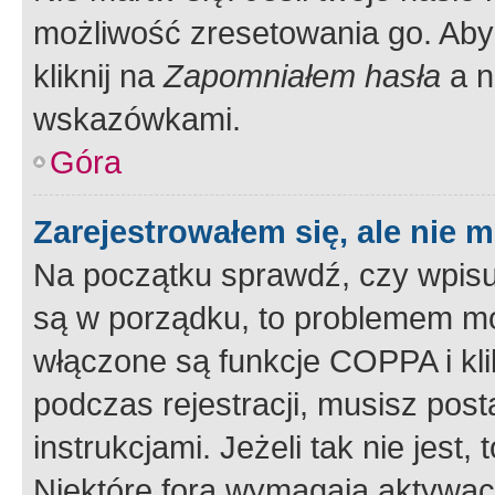
możliwość zresetowania go. Aby 
kliknij na
Zapomniałem hasła
a n
wskazówkami.
Góra
Zarejestrowałem się, ale nie 
Na początku sprawdź, czy wpisuj
są w porządku, to problemem mo
włączone są funkcje COPPA i kl
podczas rejestracji, musisz pos
instrukcjami. Jeżeli tak nie jes
Niektóre fora wymagają aktywac