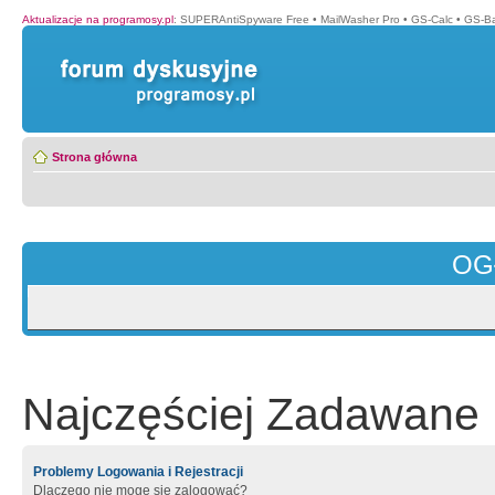
Aktualizacje na programosy.pl
:
SUPERAntiSpyware Free
•
MailWasher Pro
•
GS-Calc
•
GS-B
Strona główna
OG
Najczęściej Zadawane 
Problemy Logowania i Rejestracji
Dlaczego nie mogę się zalogować?