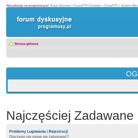
Aktualizacje na programosy.pl
:
Brave Browser
•
CrossFTP Portable
•
CrossFTP
•
System Mec
Strona główna
OG
Najczęściej Zadawane 
Problemy Logowania i Rejestracji
Dlaczego nie mogę się zalogować?