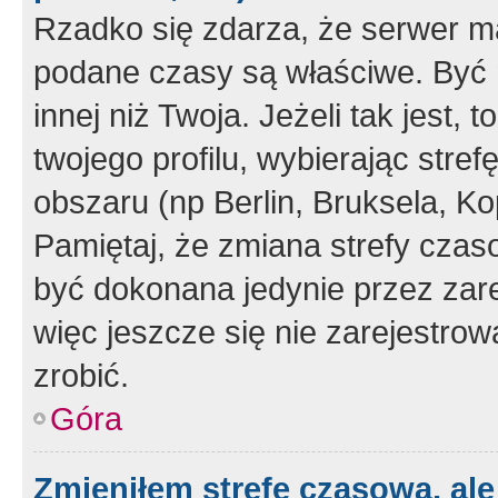
Rzadko się zdarza, że serwer m
podane czasy są właściwe. Być 
innej niż Twoja. Jeżeli tak jest,
twojego profilu, wybierając str
obszaru (np Berlin, Bruksela, Ko
Pamiętaj, że zmiana strefy czas
być dokonana jedynie przez zar
więc jeszcze się nie zarejestrow
zrobić.
Góra
Zmieniłem strefę czasową, ale