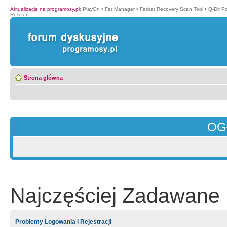
Aktualizacje na programosy.pl
:
PlayOn
•
Far Manager
•
Farbar Recovery Scan Tool
•
Q-Dir P
Resizer
Strona główna
OG
Najczęściej Zadawane 
Problemy Logowania i Rejestracji