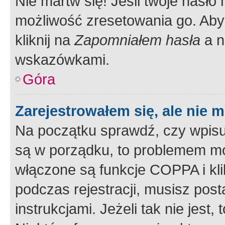
Nie martw się! Jeśli twoje hasło
możliwość zresetowania go. Aby 
kliknij na
Zapomniałem hasła
a n
wskazówkami.
Góra
Zarejestrowałem się, ale nie 
Na początku sprawdź, czy wpisuj
są w porządku, to problemem mo
włączone są funkcje COPPA i kl
podczas rejestracji, musisz pos
instrukcjami. Jeżeli tak nie jes