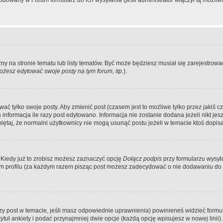
dowany w Forum formularz do ich wysyłania (jeśli administrator włączył tą możliw
zny na stronie tematu lub listy tematów. Być może będziesz musiał się zarejestr
żesz edytować swoje posty na tym forum, itp.
).
 tylko swoje posty. Aby zmienić post (czasem jest to możliwe tylko przez jakiś cz
informacja ile razy post edytowano. Informacja nie zostanie dodana jeżeli nikt je
iętaj, że normalni użytkownicy nie mogą usunąć postu jeżeli w temacie ktoś dopisał
 Kiedy już to zrobisz możesz zaznaczyć opcję
Dołącz podpis
przy formularzu wysy
m profilu (za każdym razem pisząc post możesz zadecydować o nie dodawaniu do 
wszy post w temacie, jeśli masz odpowiednie uprawnienia) powinieneś widzieć formu
uł ankiety i podać przynajmniej dwie opcje (każdą opcję wpisujesz w nowej linii).