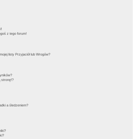
!
i!
goś z tego forum!
jej listy Przyjaciół lub Wrogów?
wyników?
 stronę!?
adki a śledzeniem?
iki?
ki?