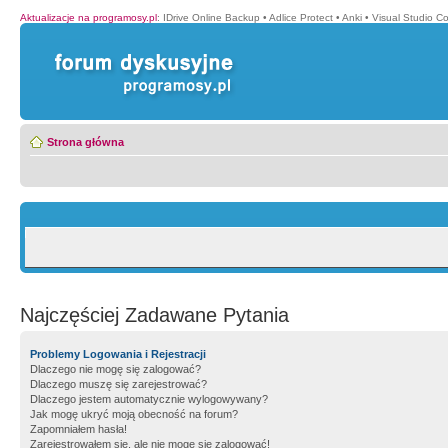
Aktualizacje na programosy.pl
:
IDrive Online Backup
•
Adlice Protect
•
Anki
•
Visual Studio C
Strona główna
Najczęściej Zadawane Pytania
Problemy Logowania i Rejestracji
Dlaczego nie mogę się zalogować?
Dlaczego muszę się zarejestrować?
Dlaczego jestem automatycznie wylogowywany?
Jak mogę ukryć moją obecność na forum?
Zapomniałem hasła!
Zarejestrowałem się, ale nie mogę się zalogować!