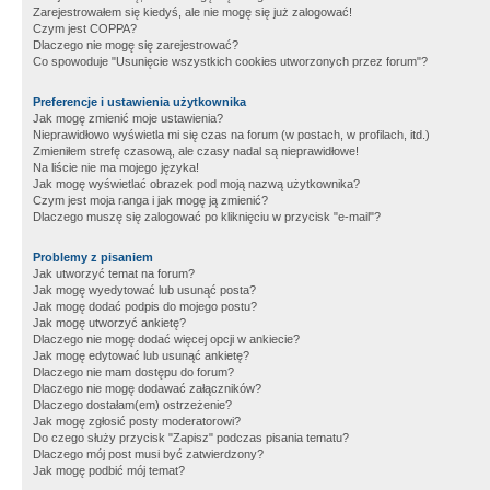
Zarejestrowałem się kiedyś, ale nie mogę się już zalogować!
Czym jest COPPA?
Dlaczego nie mogę się zarejestrować?
Co spowoduje "Usunięcie wszystkich cookies utworzonych przez forum"?
Preferencje i ustawienia użytkownika
Jak mogę zmienić moje ustawienia?
Nieprawidłowo wyświetla mi się czas na forum (w postach, w profilach, itd.)
Zmieniłem strefę czasową, ale czasy nadal są nieprawidłowe!
Na liście nie ma mojego języka!
Jak mogę wyświetlać obrazek pod moją nazwą użytkownika?
Czym jest moja ranga i jak mogę ją zmienić?
Dlaczego muszę się zalogować po kliknięciu w przycisk "e-mail"?
Problemy z pisaniem
Jak utworzyć temat na forum?
Jak mogę wyedytować lub usunąć posta?
Jak mogę dodać podpis do mojego postu?
Jak mogę utworzyć ankietę?
Dlaczego nie mogę dodać więcej opcji w ankiecie?
Jak mogę edytować lub usunąć ankietę?
Dlaczego nie mam dostępu do forum?
Dlaczego nie mogę dodawać załączników?
Dlaczego dostałam(em) ostrzeżenie?
Jak mogę zgłosić posty moderatorowi?
Do czego służy przycisk "Zapisz" podczas pisania tematu?
Dlaczego mój post musi być zatwierdzony?
Jak mogę podbić mój temat?