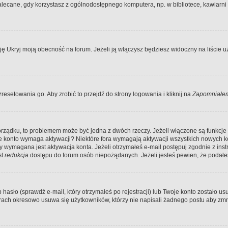
ecane, gdy korzystasz z ogólnodostępnego komputera, np. w bibliotece, kawiarni in
Ukryj moją obecność na forum. Jeżeli ją włączysz będziesz widoczny na liście uży
resetowania go. Aby zrobić to przejdź do strony logowania i kliknij na
Zapomniałem
porządku, to problemem może być jedna z dwóch rzeczy. Jeżeli włączone są funkcj
twoje konto wymaga aktywacji? Niektóre fora wymagają aktywacji wszystkich nowych 
wymagana jest aktywacja konta. Jeżeli otrzymałeś e-mail postępuj zgodnie z instruk
st
redukcja
dostępu do forum osób niepożądanych. Jeżeli jesteś pewien, że podałe
o (sprawdź e-mail, który otrzymałeś po rejestracji) lub Twoje konto zostało usun
rach okresowo usuwa się użytkowników, którzy nie napisali żadnego postu aby zmn