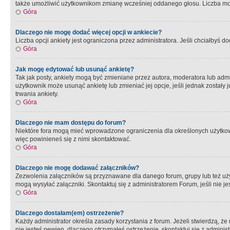
także umożliwić użytkownikom zmianę wcześniej oddanego głosu. Liczba możl
Góra
Dlaczego nie mogę dodać więcej opcji w ankiecie?
Liczba opcji ankiety jest ograniczona przez administratora. Jeśli chciałbyś do
Góra
Jak mogę edytować lub usunąć ankietę?
Tak jak posty, ankiety mogą być zmieniane przez autora, moderatora lub admi
użytkownik może usunąć ankietę lub zmieniać jej opcje, jeśli jednak został
trwania ankiety.
Góra
Dlaczego nie mam dostępu do forum?
Niektóre fora mogą mieć wprowadzone ograniczenia dla określonych użytkowni
więc powinieneś się z nimi skontaktować.
Góra
Dlaczego nie mogę dodawać załączników?
Zezwolenia załączników są przyznawane dla danego forum, grupy lub też uż
mogą wysyłać załączniki. Skontaktuj się z administratorem Forum, jeśli nie
Góra
Dlaczego dostałam(em) ostrzeżenie?
Każdy administrator określa zasady korzystania z forum. Jeżeli stwierdzą, ż
nie jesteś pewien, dlaczego otrzymałeś ostrzeżenie, skontaktuj sie z adminis