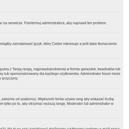
r na serwerze. Poinformuj administratora, aby naprawił ten problem.
ógłby zainstalować język, który Ciebie interesuje a jeśli takie tłumaczenie
iązany z Twoją rangą, najprawdopodobniej w formie gwiazdek, kwadratów lub
atowy lub spersonalizowany dla każdego użytkownika. Administrator forum może
o przyczyny.
, zależnie od szablonu). Większość forów używa rang aby wskazać liczbę
um tylko po to, aby otrzymać wyższą rangę. Moderator lub administrator w