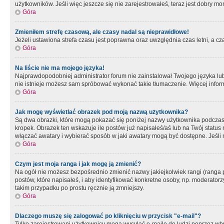
użytkowników. Jeśli więc jeszcze się nie zarejestrowałeś, teraz jest dobry mo
Góra
Zmieniłem strefę czasową, ale czasy nadal są nieprawidłowe!
Jeżeli ustawiona strefa czasu jest poprawna oraz uwzględnia czas letni, a c
Góra
Na liście nie ma mojego języka!
Najprawdopodobniej administrator forum nie zainstalował Twojego języka lub n
nie istnieje możesz sam spróbować wykonać takie tłumaczenie. Więcej inform
Góra
Jak mogę wyświetlać obrazek pod moją nazwą użytkownika?
Są dwa obrazki, które mogą pokazać się poniżej nazwy użytkownika podczas
kropek. Obrazek ten wskazuje ile postów już napisałeś/aś lub na Twój status
włączać awatary i wybierać sposób w jaki awatary mogą być dostępne. Jeśli n
Góra
Czym jest moja ranga i jak mogę ją zmienić?
Na ogół nie możesz bezpośrednio zmienić nazwy jakiejkolwiek rangi (ranga 
postów, które napisałeś, i aby identyfikować konkretne osoby, np. moderator
takim przypadku po prostu ręcznie ją zmniejszy.
Góra
Dlaczego muszę się zalogować po kliknięciu w przycisk "e-mail"?