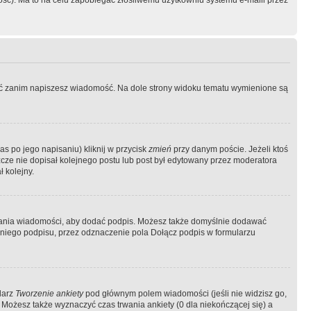
ość). Ma to na celu zapobiegać złośliwemu użytkowniu systemu e-maili przez
ować zanim napiszesz wiadomość. Na dole strony widoku tematu wymienione są
as po jego napisaniu) kliknij w przycisk
zmień
przy danym poście. Jeżeli ktoś
szcze nie dopisał kolejnego postu lub post był edytowany przez moderatora
 kolejny.
łania wiadomości, aby dodać podpis. Możesz także domyślnie dodawać
niego podpisu, przez odznaczenie pola Dołącz podpis w formularzu
larz
Tworzenie ankiety
pod głównym polem wiadomości (jeśli nie widzisz go,
 Możesz także wyznaczyć czas trwania ankiety (0 dla niekończącej się) a