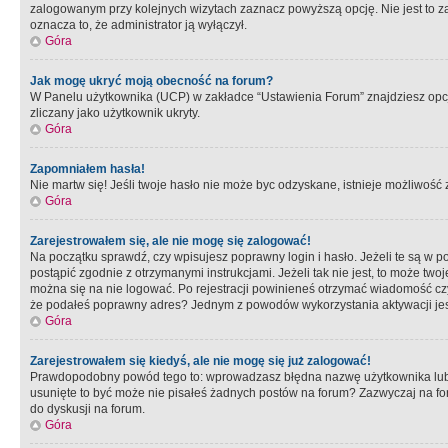
zalogowanym przy kolejnych wizytach zaznacz powyższą opcję. Nie jest to zal
oznacza to, że administrator ją wyłączył.
Góra
Jak mogę ukryć moją obecność na forum?
W Panelu użytkownika (UCP) w zakładce “Ustawienia Forum” znajdziesz opcję 
zliczany jako użytkownik ukryty.
Góra
Zapomniałem hasła!
Nie martw się! Jeśli twoje hasło nie może byc odzyskane, istnieje możliwość z
Góra
Zarejestrowałem się, ale nie mogę się zalogować!
Na początku sprawdź, czy wpisujesz poprawny login i hasło. Jeżeli te są w 
postąpić zgodnie z otrzymanymi instrukcjami. Jeżeli tak nie jest, to może 
można się na nie logować. Po rejestracji powinieneś otrzymać wiadomość czy 
że podałeś poprawny adres? Jednym z powodów wykorzystania aktywacji je
Góra
Zarejestrowałem się kiedyś, ale nie mogę się już zalogować!
Prawdopodobny powód tego to: wprowadzasz błędna nazwę użytkownika lub hasł
usunięte to być może nie pisałeś żadnych postów na forum? Zazwyczaj na fo
do dyskusji na forum.
Góra