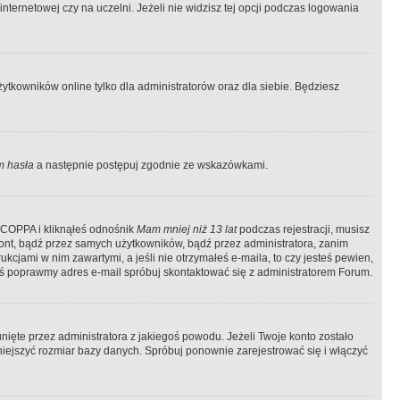
ternetowej czy na uczelni. Jeżeli nie widzisz tej opcji podczas logowania
tkowników online tylko dla administratorów oraz dla siebie. Będziesz
 hasła
a następnie postępuj zgodnie ze wskazówkami.
e COPPA i kliknąłeś odnośnik
Mam mniej niż 13 lat
podczas rejestracji, musisz
kont, bądź przez samych użytkowników, bądź przez administratora, zanim
cjami w nim zawartymi, a jeśli nie otrzymałeś e-maila, to czy jesteś pewien,
ś poprawmy adres e-mail spróbuj skontaktować się z administratorem Forum.
ięte przez administratora z jakiegoś powodu. Jeżeli Twoje konto zostało
iejszyć rozmiar bazy danych. Spróbuj ponownie zarejestrować się i włączyć