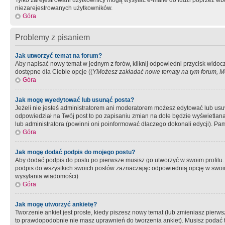
Tylko zarejestrowani użytkownicy mogą wysyłać e-maile do ludzi poprzez wbu
niezarejestrowanych użytkowników.
Góra
Problemy z pisaniem
Jak utworzyć temat na forum?
Aby napisać nowy temat w jednym z forów, kliknij odpowiedni przycisk widoc
dostępne dla Ciebie opcje ((
YMożesz zakładać nowe tematy na tym forum, Mo
Góra
Jak mogę wyedytować lub usunąć posta?
Jeżeli nie jesteś administratorem ani moderatorem możesz edytować lub usuwać
odpowiedział na Twój post to po zapisaniu zmian na dole będzie wyświetlana 
lub administratora (powinni oni poinformować dlaczego dokonali edycji). Pam
Góra
Jak mogę dodać podpis do mojego postu?
Aby dodać podpis do postu po pierwsze musisz go utworzyć w swoim profilu.
podpis do wszystkich swoich postów zaznaczając odpowiednią opcję w swoi
wysyłania wiadomości)
Góra
Jak mogę utworzyć ankietę?
Tworzenie ankiet jest proste, kiedy piszesz nowy temat (lub zmieniasz pier
to prawdopodobnie nie masz uprawnień do tworzenia ankiet). Musisz podać tyt