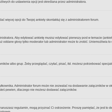
iwych do ustawienia opcji jest określana przez administratora.
dać więcej opcji do Twojej ankiety skontaktuj się z administratorem forum.
nistratora. Aby edytować ankietę musisz edytować pierwszy post w temacie (ankieta
y już oddane głosy tylko moderator lub administrator może to zrobić. Uniemożliwia
ków albo grup. Żeby przeglądać, czytać, pisać, itd. możesz potrzebować specjalny
ytkownika. Administrator forum może nie zezwalać na dodawanie załączników w o
 jesteś pewien, dlaczego nie możesz dodawać załączników.
e naruszasz regulamin, mogą przyznać Ci ostrzeżenie. Proszę pamiętać, że jest to d
tratorem.