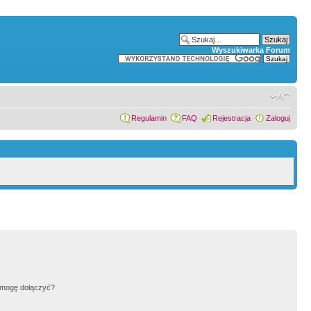
Wyszukiwarka Forum
Regulamin
FAQ
Rejestracja
Zaloguj
h mogę dołączyć?