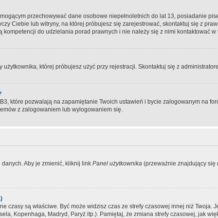
, mogącym przechowywać dane osobowe niepełnoletnich do lat 13, posiadanie pi
yczy Ciebie lub witryny, na której próbujesz się zarejestrować, skontaktuj się z pr
 kompetencji do udzielania porad prawnych i nie należy się z nimi kontaktować w te
użytkownika, której próbujesz użyć przy rejestracji. Skontaktuj się z administrat
?
, które pozwalają na zapamiętanie Twoich ustawień i bycie zalogowanym na forum
blemów z zalogowaniem lub wylogowaniem się.
danych. Aby je zmienić, kliknij link
Panel użytkownika
(przeważnie znajdujący się n
)
czasy są właściwe. Być może widzisz czas ze strefy czasowej innej niż Twoja. Jeże
sela, Kopenhaga, Madryd, Paryż itp.). Pamiętaj, że zmiana strefy czasowej, jak 