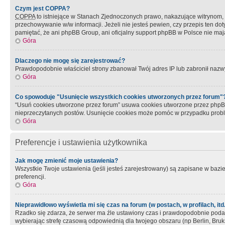
Czym jest COPPA?
COPPA
to istniejące w Stanach Zjednoczonych prawo, nakazujące witrynom
przechowywanie w/w informacji. Jeżeli nie jesteś pewien, czy przepis ten dot
pamiętać, że ani phpBB Group, ani oficjalny support phpBB w Polsce nie mają
Góra
Dlaczego nie mogę się zarejestrować?
Prawdopodobnie właściciel strony zbanował Twój adres IP lub zabronił nazwy 
Góra
Co spowoduje "Usunięcie wszystkich cookies utworzonych przez forum"
“Usuń cookies utworzone przez forum” usuwa cookies utworzone przez phpBB3
nieprzeczytanych postów. Usunięcie cookies może pomóc w przypadku pro
Góra
Preferencje i ustawienia użytkownika
Jak mogę zmienić moje ustawienia?
Wszystkie Twoje ustawienia (jeśli jesteś zarejestrowany) są zapisane w bazie 
preferencji.
Góra
Nieprawidłowo wyświetla mi się czas na forum (w postach, w profilach, itd.
Rzadko się zdarza, że serwer ma źle ustawiony czas i prawdopodobnie podane 
wybierając strefę czasową odpowiednią dla twojego obszaru (np Berlin, Bruk