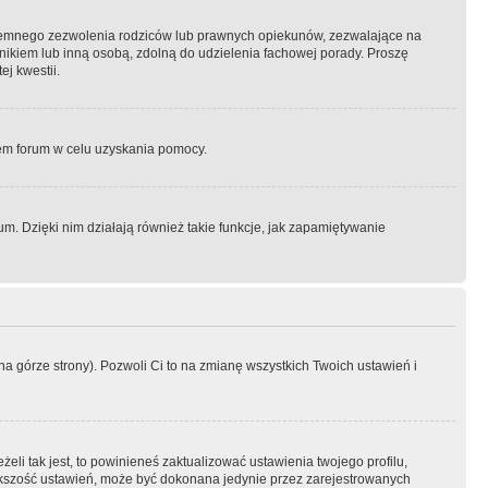
semnego zezwolenia rodziców lub prawnych opiekunów, zezwalające na
awnikiem lub inną osobą, zdolną do udzielenia fachowej porady. Proszę
j kwestii.
orem forum w celu uzyskania pomocy.
. Dzięki nim działają również takie funkcje, jak zapamiętywanie
a górze strony). Pozwoli Ci to na zmianę wszystkich Twoich ustawień i
li tak jest, to powinieneś zaktualizować ustawienia twojego profilu,
większość ustawień, może być dokonana jedynie przez zarejestrowanych