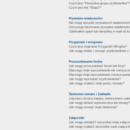
Czym jest "Domyślna grupa użytkownika"?
Czym jest link "Ekipa"?
Prywatne wiadomości
Nie mogę wysyłać prywatnych wiadomości
Otrzymuję niechciane prywatne wiadomośc
Odebrałem spam lub obraźliwy e-mail od ko
Przyjaciele i wrogowie
Czym jest moja lista Przyjaciół i Wrogów?
Jak mogę dodać / usunąć użytkowników z mo
Przeszukiwanie forów
Jak mogę przeszukiwać forum lub fora?
Dlaczego moje wyszukiwanie nie zwraca 
Dlaczego moje wyszukiwanie zwraca pustą
Jak mogę wyszukać użytkowników?
Jak mogę znaleźć moje posty i tematy?
Śledzenie tematu i Zakładki
Jaka jest różnica między utworzeniem zakł
Jak mogę śledzić wybrane fora lub tematy?
Jak mogę usunąć moje śledzenia?
Załączniki
Jak mogę odnaleźć wszystkie moje załączn
Jak mogę znaleźć wszystkie moje załączni