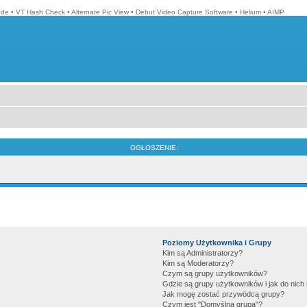
ode
•
VT Hash Check
•
Alternate Pic View
•
Debut Video Capture Software
•
Helium
•
AIMP
OGŁOSZENIE:
Poziomy Użytkownika i Grupy
Kim są Administratorzy?
Kim są Moderatorzy?
Czym są grupy użytkowników?
Gdzie są grupy użytkowników i jak do nic
Jak mogę zostać przywódcą grupy?
Czym jest "Domyślna grupa"?