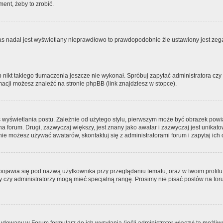
ment, żeby to zrobić.
zas nadal jest wyświetlany nieprawdłowo to prawdopodobnie źle ustawiony jest zega
ikt takiego tłumaczenia jeszcze nie wykonał. Spróbuj zapytać administratora czy m
acji możesz znaleźć na stronie phpBB (link znajdziesz w stopce).
 wyświetlania postu. Zależnie od użytego stylu, pierwszym może być obrazek pow
 na forum. Drugi, zazwyczaj większy, jest znany jako awatar i zazwyczaj jest unik
ie możesz używać awatarów, skontaktuj się z administratorami forum i zapytaj ich 
pojawia się pod nazwą użytkownika przy przeglądaniu tematu, oraz w twoim profilu
zy czy administratorzy mogą mieć specjalną rangę. Prosimy nie pisać postów na for