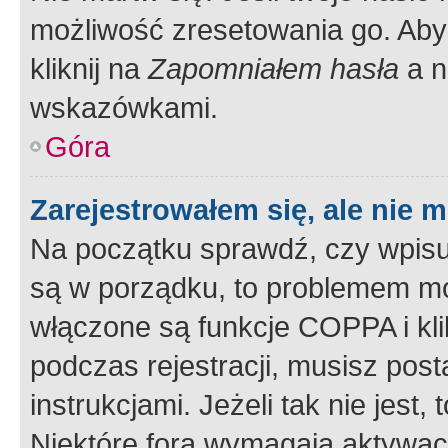
możliwość zresetowania go. Aby 
kliknij na
Zapomniałem hasła
a n
wskazówkami.
Góra
Zarejestrowałem się, ale nie 
Na początku sprawdź, czy wpisuj
są w porządku, to problemem mo
włączone są funkcje COPPA i kl
podczas rejestracji, musisz pos
instrukcjami. Jeżeli tak nie jes
Niektóre fora wymagają aktywac