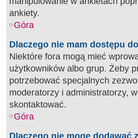
manipulowanie w ankietach popr
ankiety.
Góra
Dlaczego nie mam dostępu d
Niektóre fora mogą mieć wprowa
użytkowników albo grup. Żeby pr
potrzebować specjalnych zezwole
moderatorzy i administratorzy, w
skontaktować.
Góra
Dlaczego nie mogę dodawać 