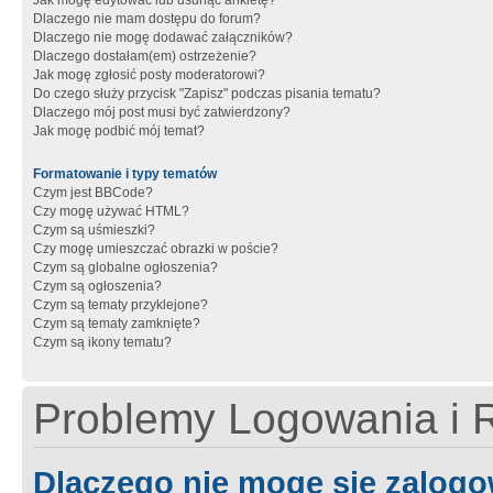
Jak mogę edytować lub usunąć ankietę?
Dlaczego nie mam dostępu do forum?
Dlaczego nie mogę dodawać załączników?
Dlaczego dostałam(em) ostrzeżenie?
Jak mogę zgłosić posty moderatorowi?
Do czego służy przycisk "Zapisz" podczas pisania tematu?
Dlaczego mój post musi być zatwierdzony?
Jak mogę podbić mój temat?
Formatowanie i typy tematów
Czym jest BBCode?
Czy mogę używać HTML?
Czym są uśmieszki?
Czy mogę umieszczać obrazki w poście?
Czym są globalne ogłoszenia?
Czym są ogłoszenia?
Czym są tematy przyklejone?
Czym są tematy zamknięte?
Czym są ikony tematu?
Problemy Logowania i R
Dlaczego nie mogę się zalog