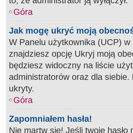
to, że administrator ją wyłączył.
Góra
Jak mogę ukryć moją obecno
W Panelu użytkownika (UCP) w 
znajdziesz opcję Ukryj moją obe
będziesz widoczny na liście użyt
administratorów oraz dla siebie.
ukryty.
Góra
Zapomniałem hasła!
Nie martw się! Jeśli twoje hasło