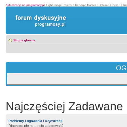
Aktualizacje na programosy.pl
:
Light Image Resizer
•
Rename Master
•
Helium
•
Opera
•
Chr
Strona główna
OG
Najczęściej Zadawane 
Problemy Logowania i Rejestracji
Dlaczego nie mogę się zalogować?