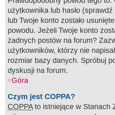
Prawdopodobny powód tego to:
użytkownika lub hasło (sprawdź e
lub Twoje konto zostało usunięte
powodu. Jeżeli Twoje konto zost
żadnych postów na forum? Zazw
użytkowników, którzy nie napisa
rozmiar bazy danych. Spróbuj po
dyskusji na forum.
Góra
Czym jest COPPA?
COPPA
to istniejące w Stanach