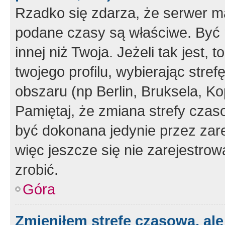
Rzadko się zdarza, że serwer m
podane czasy są właściwe. Być 
innej niż Twoja. Jeżeli tak jest,
twojego profilu, wybierając str
obszaru (np Berlin, Bruksela, Ko
Pamiętaj, że zmiana strefy czas
być dokonana jedynie przez zar
więc jeszcze się nie zarejestrow
zrobić.
Góra
Zmieniłem strefę czasową, ale