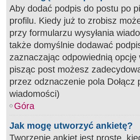
Aby dodać podpis do postu po 
profilu. Kiedy już to zrobisz m
przy formularzu wysyłania wiad
także domyślnie dodawać podpi
zaznaczając odpowiednią opcję 
pisząc post możesz zadecydowa
przez odznaczenie pola Dołącz 
wiadomości)
Góra
Jak mogę utworzyć ankietę?
Tworzenie ankiet jest proste, ki