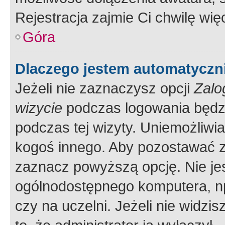
Rejestracja zajmie Ci chwilę wi
Góra
Dlaczego jestem automatycz
Jeżeli nie zaznaczysz opcji
Zalo
wizycie
podczas logowania będzi
podczas tej wizyty. Uniemożliwi
kogoś innego. Aby pozostawać 
zaznacz powyższą opcję. Nie jes
ogólnodostępnego komputera, np.
czy na uczelni. Jeżeli nie widzi