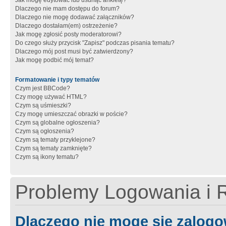
Jak mogę edytować lub usunąć ankietę?
Dlaczego nie mam dostępu do forum?
Dlaczego nie mogę dodawać załączników?
Dlaczego dostałam(em) ostrzeżenie?
Jak mogę zgłosić posty moderatorowi?
Do czego służy przycisk "Zapisz" podczas pisania tematu?
Dlaczego mój post musi być zatwierdzony?
Jak mogę podbić mój temat?
Formatowanie i typy tematów
Czym jest BBCode?
Czy mogę używać HTML?
Czym są uśmieszki?
Czy mogę umieszczać obrazki w poście?
Czym są globalne ogłoszenia?
Czym są ogłoszenia?
Czym są tematy przyklejone?
Czym są tematy zamknięte?
Czym są ikony tematu?
Problemy Logowania i R
Dlaczego nie mogę się zalog