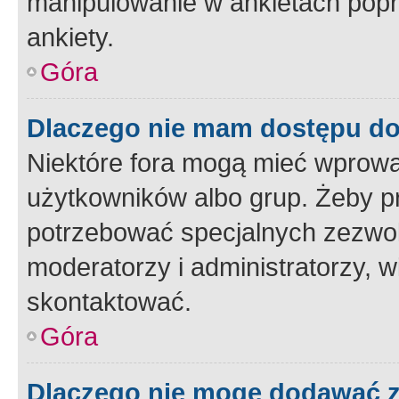
manipulowanie w ankietach popr
ankiety.
Góra
Dlaczego nie mam dostępu d
Niektóre fora mogą mieć wprowa
użytkowników albo grup. Żeby pr
potrzebować specjalnych zezwole
moderatorzy i administratorzy, w
skontaktować.
Góra
Dlaczego nie mogę dodawać 