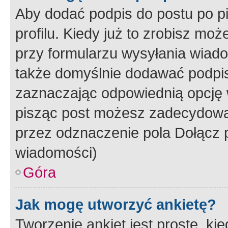
Aby dodać podpis do postu po 
profilu. Kiedy już to zrobisz m
przy formularzu wysyłania wiad
także domyślnie dodawać podpi
zaznaczając odpowiednią opcję 
pisząc post możesz zadecydowa
przez odznaczenie pola Dołącz 
wiadomości)
Góra
Jak mogę utworzyć ankietę?
Tworzenie ankiet jest proste, ki