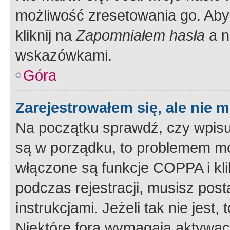
możliwość zresetowania go. Aby 
kliknij na
Zapomniałem hasła
a n
wskazówkami.
Góra
Zarejestrowałem się, ale nie 
Na początku sprawdź, czy wpisuj
są w porządku, to problemem mo
włączone są funkcje COPPA i kl
podczas rejestracji, musisz pos
instrukcjami. Jeżeli tak nie jes
Niektóre fora wymagają aktywac