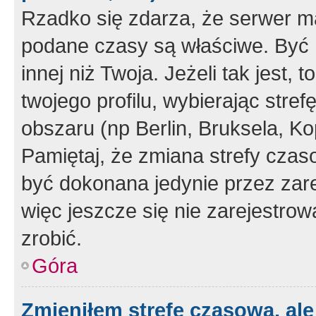
Rzadko się zdarza, że serwer m
podane czasy są właściwe. Być 
innej niż Twoja. Jeżeli tak jest,
twojego profilu, wybierając str
obszaru (np Berlin, Bruksela, Ko
Pamiętaj, że zmiana strefy czas
być dokonana jedynie przez zar
więc jeszcze się nie zarejestrow
zrobić.
Góra
Zmieniłem strefę czasową, ale