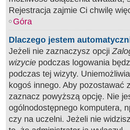
Rejestracja zajmie Ci chwilę wi
Góra
Dlaczego jestem automatycz
Jeżeli nie zaznaczysz opcji
Zalo
wizycie
podczas logowania będzi
podczas tej wizyty. Uniemożliwi
kogoś innego. Aby pozostawać 
zaznacz powyższą opcję. Nie jes
ogólnodostępnego komputera, np.
czy na uczelni. Jeżeli nie widzi