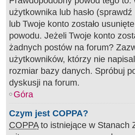
Prawdopodobny powód tego to:
użytkownika lub hasło (sprawdź e
lub Twoje konto zostało usunięte
powodu. Jeżeli Twoje konto zost
żadnych postów na forum? Zazw
użytkowników, którzy nie napisa
rozmiar bazy danych. Spróbuj po
dyskusji na forum.
Góra
Czym jest COPPA?
COPPA
to istniejące w Stanach