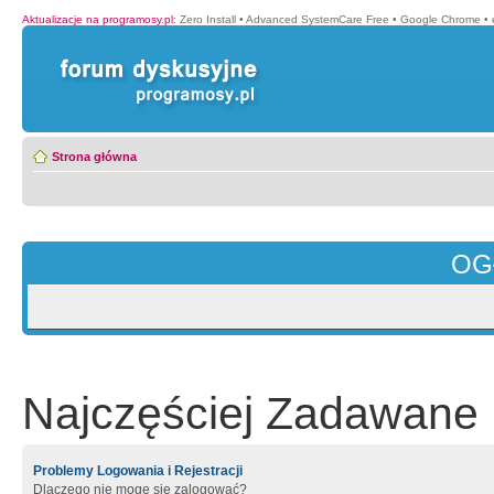
Aktualizacje na programosy.pl
:
Zero Install
•
Advanced SystemCare Free
•
Google Chrome
•
Strona główna
OG
Najczęściej Zadawane 
Problemy Logowania i Rejestracji
Dlaczego nie mogę się zalogować?