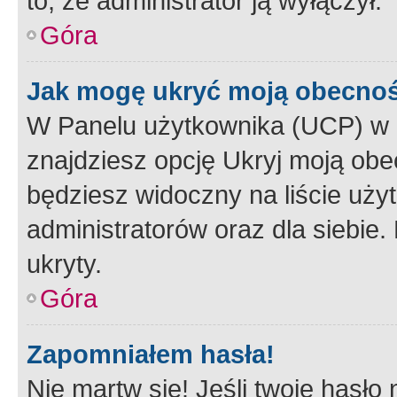
to, że administrator ją wyłączył.
Góra
Jak mogę ukryć moją obecno
W Panelu użytkownika (UCP) w 
znajdziesz opcję Ukryj moją obe
będziesz widoczny na liście użyt
administratorów oraz dla siebie.
ukryty.
Góra
Zapomniałem hasła!
Nie martw się! Jeśli twoje hasło