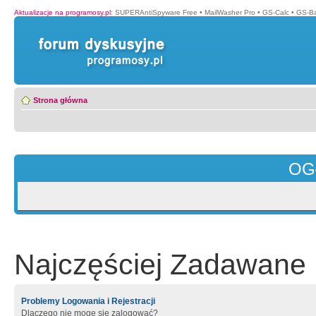
Aktualizacje na programosy.pl
:
SUPERAntiSpyware Free
•
MailWasher Pro
•
GS-Calc
•
GS-B
Strona główna
OG
Najczęściej Zadawane 
Problemy Logowania i Rejestracji
Dlaczego nie mogę się zalogować?