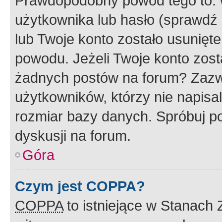
Prawdopodobny powód tego to:
użytkownika lub hasło (sprawdź e
lub Twoje konto zostało usunięte
powodu. Jeżeli Twoje konto zost
żadnych postów na forum? Zazw
użytkowników, którzy nie napisa
rozmiar bazy danych. Spróbuj po
dyskusji na forum.
Góra
Czym jest COPPA?
COPPA
to istniejące w Stanach