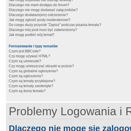
Jak mogę edytować lub usunąć ankietę?
Dlaczego nie mam dostępu do forum?
Dlaczego nie mogę dodawać załączników?
Dlaczego dostałam(em) ostrzeżenie?
Jak mogę zgłosić posty moderatorowi?
Do czego służy przycisk "Zapisz" podczas pisania tematu?
Dlaczego mój post musi być zatwierdzony?
Jak mogę podbić mój temat?
Formatowanie i typy tematów
Czym jest BBCode?
Czy mogę używać HTML?
Czym są uśmieszki?
Czy mogę umieszczać obrazki w poście?
Czym są globalne ogłoszenia?
Czym są ogłoszenia?
Czym są tematy przyklejone?
Czym są tematy zamknięte?
Czym są ikony tematu?
Problemy Logowania i R
Dlaczego nie mogę się zalog