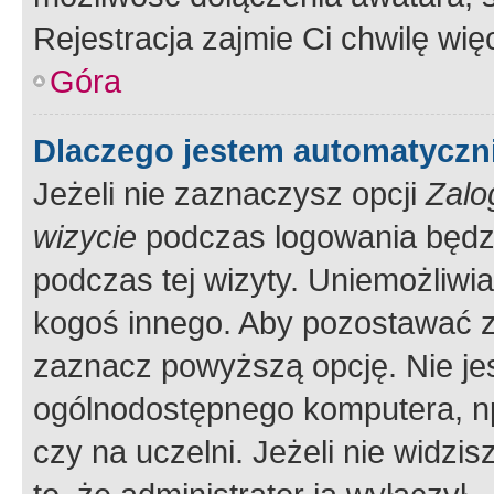
Rejestracja zajmie Ci chwilę wi
Góra
Dlaczego jestem automatycz
Jeżeli nie zaznaczysz opcji
Zalo
wizycie
podczas logowania będzi
podczas tej wizyty. Uniemożliwi
kogoś innego. Aby pozostawać 
zaznacz powyższą opcję. Nie jes
ogólnodostępnego komputera, np.
czy na uczelni. Jeżeli nie widzi