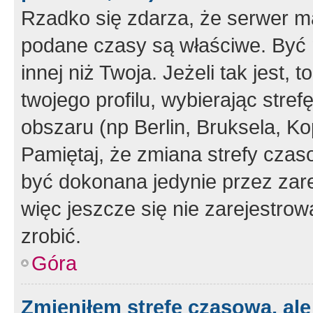
Rzadko się zdarza, że serwer m
podane czasy są właściwe. Być 
innej niż Twoja. Jeżeli tak jest,
twojego profilu, wybierając str
obszaru (np Berlin, Bruksela, Ko
Pamiętaj, że zmiana strefy czas
być dokonana jedynie przez zar
więc jeszcze się nie zarejestrow
zrobić.
Góra
Zmieniłem strefę czasową, ale