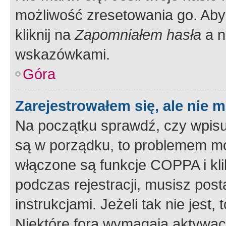
możliwość zresetowania go. Aby 
kliknij na
Zapomniałem hasła
a n
wskazówkami.
Góra
Zarejestrowałem się, ale nie 
Na początku sprawdź, czy wpisuj
są w porządku, to problemem mo
włączone są funkcje COPPA i kl
podczas rejestracji, musisz pos
instrukcjami. Jeżeli tak nie jes
Niektóre fora wymagają aktywac