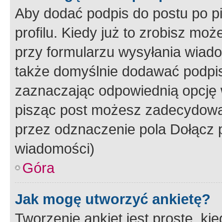
Aby dodać podpis do postu po 
profilu. Kiedy już to zrobisz m
przy formularzu wysyłania wiad
także domyślnie dodawać podpi
zaznaczając odpowiednią opcję 
pisząc post możesz zadecydowa
przez odznaczenie pola Dołącz 
wiadomości)
Góra
Jak mogę utworzyć ankietę?
Tworzenie ankiet jest proste, ki