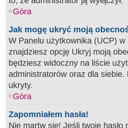
to, że administrator ją wyłączył.
Góra
Jak mogę ukryć moją obecno
W Panelu użytkownika (UCP) w 
znajdziesz opcję Ukryj moją obe
będziesz widoczny na liście użyt
administratorów oraz dla siebie.
ukryty.
Góra
Zapomniałem hasła!
Nie martw się! Jeśli twoje hasło