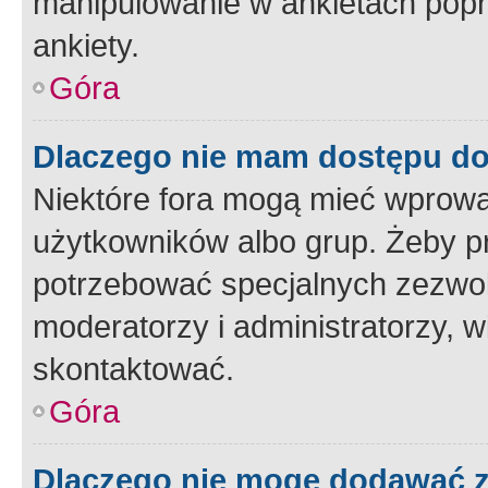
manipulowanie w ankietach popr
ankiety.
Góra
Dlaczego nie mam dostępu d
Niektóre fora mogą mieć wprowa
użytkowników albo grup. Żeby pr
potrzebować specjalnych zezwole
moderatorzy i administratorzy, w
skontaktować.
Góra
Dlaczego nie mogę dodawać 