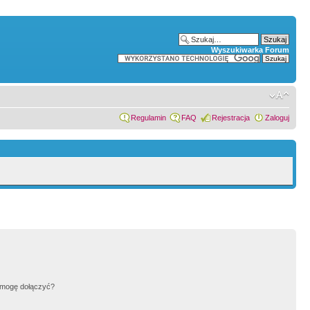
Wyszukiwarka Forum
Regulamin
FAQ
Rejestracja
Zaloguj
h mogę dołączyć?