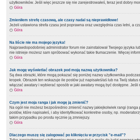
użytkowników. Jeśli więc jeszcze się nie zarejestrowałeś, teraz jest dobry mo
Góra
Zmieniłem strefę czasową, ale czasy nadal są nieprawidłowe!
Jeżeli ustawiona strefa czasu jest poprawna oraz uwzględnia czas letni, a c
Góra
Na liście nie ma mojego języka!
Najprawdopodobniej administrator forum nie zainstalował Twojego języka lub n
nie istnieje możesz sam spróbować wykonać takie tłumaczenie. Więcej inform
Góra
Jak mogę wyświetlać obrazek pod moją nazwą użytkownika?
Są dwa obrazki, które mogą pokazać się poniżej nazwy użytkownika podczas
kropek. Obrazek ten wskazuje ile postów już napisałeś/aś lub na Twój status
włączać awatary i wybierać sposób w jaki awatary mogą być dostępne. Jeśli n
Góra
Czym jest moja ranga i jak mogę ją zmienić?
Na ogół nie możesz bezpośrednio zmienić nazwy jakiejkolwiek rangi (ranga 
postów, które napisałeś, i aby identyfikować konkretne osoby, np. moderator
takim przypadku po prostu ręcznie ją zmniejszy.
Góra
Dlaczego muszę się zalogować po kliknięciu w przycisk "e-mail"?