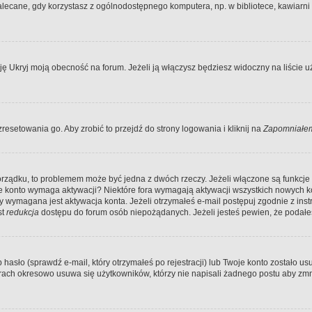
ecane, gdy korzystasz z ogólnodostępnego komputera, np. w bibliotece, kawiarni in
Ukryj moją obecność na forum. Jeżeli ją włączysz będziesz widoczny na liście uży
resetowania go. Aby zrobić to przejdź do strony logowania i kliknij na
Zapomniałem
porządku, to problemem może być jedna z dwóch rzeczy. Jeżeli włączone są funkcj
twoje konto wymaga aktywacji? Niektóre fora wymagają aktywacji wszystkich nowych 
wymagana jest aktywacja konta. Jeżeli otrzymałeś e-mail postępuj zgodnie z instruk
st
redukcja
dostępu do forum osób niepożądanych. Jeżeli jesteś pewien, że podałe
o (sprawdź e-mail, który otrzymałeś po rejestracji) lub Twoje konto zostało usun
rach okresowo usuwa się użytkowników, którzy nie napisali żadnego postu aby zmn