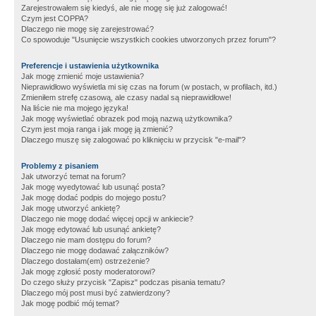
Zarejestrowałem się kiedyś, ale nie mogę się już zalogować!
Czym jest COPPA?
Dlaczego nie mogę się zarejestrować?
Co spowoduje "Usunięcie wszystkich cookies utworzonych przez forum"?
Preferencje i ustawienia użytkownika
Jak mogę zmienić moje ustawienia?
Nieprawidłowo wyświetla mi się czas na forum (w postach, w profilach, itd.)
Zmieniłem strefę czasową, ale czasy nadal są nieprawidłowe!
Na liście nie ma mojego języka!
Jak mogę wyświetlać obrazek pod moją nazwą użytkownika?
Czym jest moja ranga i jak mogę ją zmienić?
Dlaczego muszę się zalogować po kliknięciu w przycisk "e-mail"?
Problemy z pisaniem
Jak utworzyć temat na forum?
Jak mogę wyedytować lub usunąć posta?
Jak mogę dodać podpis do mojego postu?
Jak mogę utworzyć ankietę?
Dlaczego nie mogę dodać więcej opcji w ankiecie?
Jak mogę edytować lub usunąć ankietę?
Dlaczego nie mam dostępu do forum?
Dlaczego nie mogę dodawać załączników?
Dlaczego dostałam(em) ostrzeżenie?
Jak mogę zgłosić posty moderatorowi?
Do czego służy przycisk "Zapisz" podczas pisania tematu?
Dlaczego mój post musi być zatwierdzony?
Jak mogę podbić mój temat?