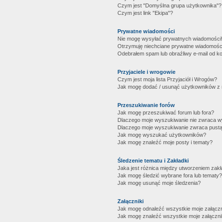
Czym jest "Domyślna grupa użytkownika"?
Czym jest link "Ekipa"?
Prywatne wiadomości
Nie mogę wysyłać prywatnych wiadomości
Otrzymuję niechciane prywatne wiadomośc
Odebrałem spam lub obraźliwy e-mail od ko
Przyjaciele i wrogowie
Czym jest moja lista Przyjaciół i Wrogów?
Jak mogę dodać / usunąć użytkowników z mo
Przeszukiwanie forów
Jak mogę przeszukiwać forum lub fora?
Dlaczego moje wyszukiwanie nie zwraca 
Dlaczego moje wyszukiwanie zwraca pustą
Jak mogę wyszukać użytkowników?
Jak mogę znaleźć moje posty i tematy?
Śledzenie tematu i Zakładki
Jaka jest różnica między utworzeniem zakł
Jak mogę śledzić wybrane fora lub tematy?
Jak mogę usunąć moje śledzenia?
Załączniki
Jak mogę odnaleźć wszystkie moje załączn
Jak mogę znaleźć wszystkie moje załączni