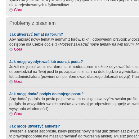
Tylko zarejestrowani użytkownicy mogą wysyłać e-maile do ludzi poprzez wbu
niezarejestrowanych użytkowników.
Góra
Problemy z pisaniem
Jak utworzyć temat na forum?
Aby napisać nowy temat w jednym z forów, kliknij odpowiedni przycisk widoc
dostępne dla Ciebie opcje ((
YMożesz zakładać nowe tematy na tym forum, Mo
Góra
Jak mogę wyedytować lub usunąć posta?
Jeżeli nie jesteś administratorem ani moderatorem możesz edytować lub usuwać
odpowiedział na Twój post to po zapisaniu zmian na dole będzie wyświetlana 
lub administratora (powinni oni poinformować dlaczego dokonali edycji). Pam
Góra
Jak mogę dodać podpis do mojego postu?
Aby dodać podpis do postu po pierwsze musisz go utworzyć w swoim profilu.
podpis do wszystkich swoich postów zaznaczając odpowiednią opcję w swoi
wysyłania wiadomości)
Góra
Jak mogę utworzyć ankietę?
Tworzenie ankiet jest proste, kiedy piszesz nowy temat (lub zmieniasz pier
to prawdopodobnie nie masz uprawnień do tworzenia ankiet). Musisz podać tyt