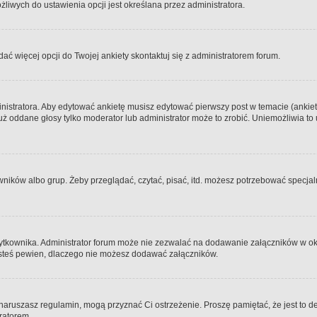
iwych do ustawienia opcji jest określana przez administratora.
dać więcej opcji do Twojej ankiety skontaktuj się z administratorem forum.
nistratora. Aby edytować ankietę musisz edytować pierwszy post w temacie (ankieta
y już oddane głosy tylko moderator lub administrator może to zrobić. Uniemożliwia
ków albo grup. Żeby przeglądać, czytać, pisać, itd. możesz potrzebować specjalny
ytkownika. Administrator forum może nie zezwalać na dodawanie załączników w o
 jesteś pewien, dlaczego nie możesz dodawać załączników.
e naruszasz regulamin, mogą przyznać Ci ostrzeżenie. Proszę pamiętać, że jest to d
tratorem.