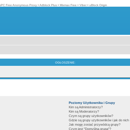
isPC Free Anonymous Proxy
•
Adblock Plus
•
Mixmax Free
•
Viber
•
uBlock Origin
OGŁOSZENIE:
Poziomy Użytkownika i Grupy
Kim są Administratorzy?
Kim są Moderatorzy?
Czym są grupy użytkowników?
Gdzie są grupy użytkowników i jak do nic
Jak mogę zostać przywódcą grupy?
Czym jest "Domyślna grupa"?