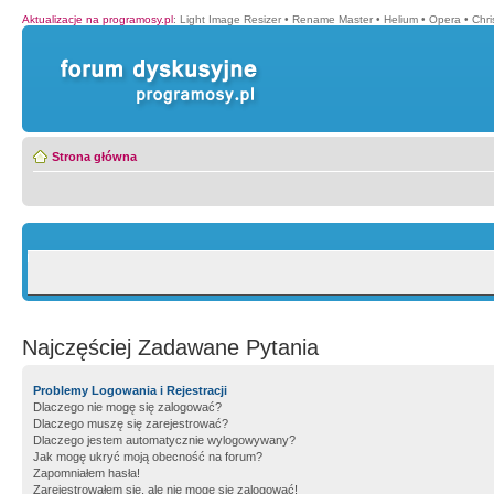
Aktualizacje na programosy.pl
:
Light Image Resizer
•
Rename Master
•
Helium
•
Opera
•
Chr
Strona główna
Najczęściej Zadawane Pytania
Problemy Logowania i Rejestracji
Dlaczego nie mogę się zalogować?
Dlaczego muszę się zarejestrować?
Dlaczego jestem automatycznie wylogowywany?
Jak mogę ukryć moją obecność na forum?
Zapomniałem hasła!
Zarejestrowałem się, ale nie mogę się zalogować!