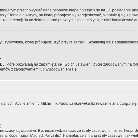
, mogącym przechowywać dane osobowe niepełnoletnich do lat 13, posiadanie pi
yczy Ciebie lub witryny, na której próbujesz się zarejestrować, skontaktuj się z pr
 kompetencji do udzielania porad prawnych i nie należy się z nimi kontaktować w te
użytkownika, której próbujesz użyć przy rejestracji. Skontaktuj się z administrat
?
, które pozwalają na zapamiętanie Twoich ustawień i bycie zalogowanym na forum
blemów z zalogowaniem lub wylogowaniem się.
danych. Aby je zmienić, kliknij link
Panel użytkownika
(przeważnie znajdujący się n
)
czasy są właściwe. Być może widzisz czas ze strefy czasowej innej niż Twoja. Jeże
sela, Kopenhaga, Madryd, Paryż itp.). Pamiętaj, że zmiana strefy czasowej, jak 