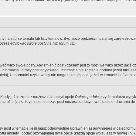
dowany w Forum formularz do ich wysyłania (jeśli administrator włączył tą możliw
zny na stronie tematu lub listy tematów. Być może będziesz musiał się zarejestr
żesz edytować swoje posty na tym forum, itp.
).
 tylko swoje posty. Aby zmienić post (czasem jest to możliwe tylko przez jakiś cz
informacja ile razy post edytowano. Informacja nie zostanie dodana jeżeli nikt je
iętaj, że normalni użytkownicy nie mogą usunąć postu jeżeli w temacie ktoś dopisał
 Kiedy już to zrobisz możesz zaznaczyć opcję
Dołącz podpis
przy formularzu wysy
m profilu (za każdym razem pisząc post możesz zadecydować o nie dodawaniu do 
wszy post w temacie, jeśli masz odpowiednie uprawnienia) powinieneś widzieć formu
uł ankiety i podać przynajmniej dwie opcje (każdą opcję wpisujesz w nowej linii).