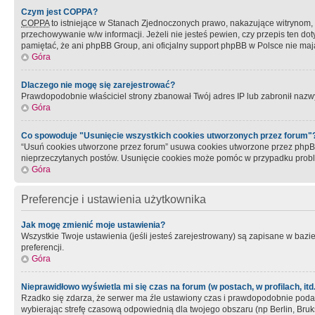
Czym jest COPPA?
COPPA
to istniejące w Stanach Zjednoczonych prawo, nakazujące witrynom
przechowywanie w/w informacji. Jeżeli nie jesteś pewien, czy przepis ten dot
pamiętać, że ani phpBB Group, ani oficjalny support phpBB w Polsce nie mają
Góra
Dlaczego nie mogę się zarejestrować?
Prawdopodobnie właściciel strony zbanował Twój adres IP lub zabronił nazwy 
Góra
Co spowoduje "Usunięcie wszystkich cookies utworzonych przez forum"
“Usuń cookies utworzone przez forum” usuwa cookies utworzone przez phpBB3
nieprzeczytanych postów. Usunięcie cookies może pomóc w przypadku pro
Góra
Preferencje i ustawienia użytkownika
Jak mogę zmienić moje ustawienia?
Wszystkie Twoje ustawienia (jeśli jesteś zarejestrowany) są zapisane w bazie 
preferencji.
Góra
Nieprawidłowo wyświetla mi się czas na forum (w postach, w profilach, itd.
Rzadko się zdarza, że serwer ma źle ustawiony czas i prawdopodobnie podane 
wybierając strefę czasową odpowiednią dla twojego obszaru (np Berlin, Bruk