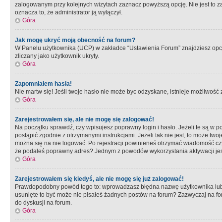
zalogowanym przy kolejnych wizytach zaznacz powyższą opcję. Nie jest to zal
oznacza to, że administrator ją wyłączył.
Góra
Jak mogę ukryć moją obecność na forum?
W Panelu użytkownika (UCP) w zakładce “Ustawienia Forum” znajdziesz opcję 
zliczany jako użytkownik ukryty.
Góra
Zapomniałem hasła!
Nie martw się! Jeśli twoje hasło nie może byc odzyskane, istnieje możliwość z
Góra
Zarejestrowałem się, ale nie mogę się zalogować!
Na początku sprawdź, czy wpisujesz poprawny login i hasło. Jeżeli te są w 
postąpić zgodnie z otrzymanymi instrukcjami. Jeżeli tak nie jest, to może 
można się na nie logować. Po rejestracji powinieneś otrzymać wiadomość czy 
że podałeś poprawny adres? Jednym z powodów wykorzystania aktywacji je
Góra
Zarejestrowałem się kiedyś, ale nie mogę się już zalogować!
Prawdopodobny powód tego to: wprowadzasz błędna nazwę użytkownika lub hasł
usunięte to być może nie pisałeś żadnych postów na forum? Zazwyczaj na fo
do dyskusji na forum.
Góra