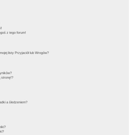
!
i!
goś z tego forum!
jej listy Przyjaciół lub Wrogów?
wyników?
 stronę!?
adki a śledzeniem?
iki?
ki?