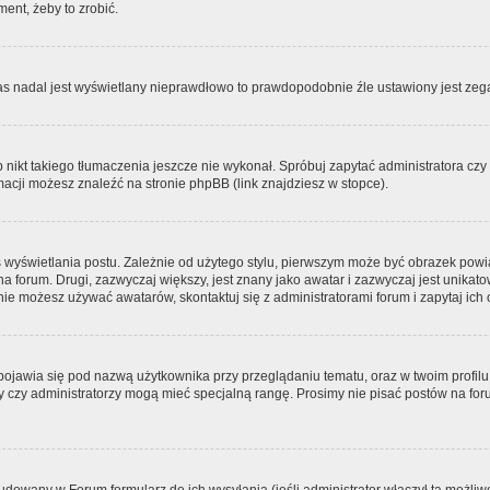
ment, żeby to zrobić.
zas nadal jest wyświetlany nieprawdłowo to prawdopodobnie źle ustawiony jest zega
ikt takiego tłumaczenia jeszcze nie wykonał. Spróbuj zapytać administratora czy m
acji możesz znaleźć na stronie phpBB (link znajdziesz w stopce).
 wyświetlania postu. Zależnie od użytego stylu, pierwszym może być obrazek pow
 na forum. Drugi, zazwyczaj większy, jest znany jako awatar i zazwyczaj jest unik
ie możesz używać awatarów, skontaktuj się z administratorami forum i zapytaj ich 
pojawia się pod nazwą użytkownika przy przeglądaniu tematu, oraz w twoim profilu
zy czy administratorzy mogą mieć specjalną rangę. Prosimy nie pisać postów na for