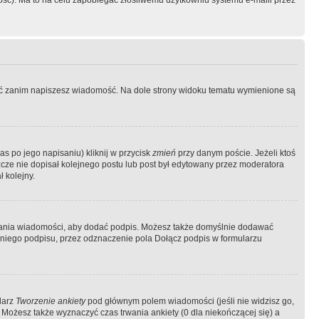
ość). Ma to na celu zapobiegać złośliwemu użytkowniu systemu e-maili przez
ować zanim napiszesz wiadomość. Na dole strony widoku tematu wymienione są
as po jego napisaniu) kliknij w przycisk
zmień
przy danym poście. Jeżeli ktoś
szcze nie dopisał kolejnego postu lub post był edytowany przez moderatora
 kolejny.
łania wiadomości, aby dodać podpis. Możesz także domyślnie dodawać
niego podpisu, przez odznaczenie pola Dołącz podpis w formularzu
larz
Tworzenie ankiety
pod głównym polem wiadomości (jeśli nie widzisz go,
 Możesz także wyznaczyć czas trwania ankiety (0 dla niekończącej się) a