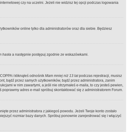
ternetowej czy na uczelni. Jeżeli nie widzisz tej opcji podczas logowania
tkowników online tylko dla administratorów oraz dla siebie. Będziesz
 hasła
a następnie postępuj zgodnie ze wskazówkami.
e COPPA i kliknąłeś odnośnik
Mam mniej niż 13 lat
podczas rejestracji, musisz
kont, bądź przez samych użytkowników, bądź przez administratora, zanim
cjami w nim zawartymi, a jeśli nie otrzymałeś e-maila, to czy jesteś pewien,
ś poprawmy adres e-mail spróbuj skontaktować się z administratorem Forum.
ięte przez administratora z jakiegoś powodu. Jeżeli Twoje konto zostało
iejszyć rozmiar bazy danych. Spróbuj ponownie zarejestrować się i włączyć