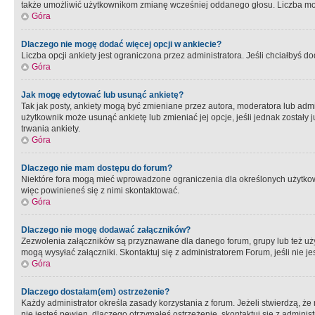
także umożliwić użytkownikom zmianę wcześniej oddanego głosu. Liczba możl
Góra
Dlaczego nie mogę dodać więcej opcji w ankiecie?
Liczba opcji ankiety jest ograniczona przez administratora. Jeśli chciałbyś do
Góra
Jak mogę edytować lub usunąć ankietę?
Tak jak posty, ankiety mogą być zmieniane przez autora, moderatora lub admi
użytkownik może usunąć ankietę lub zmieniać jej opcje, jeśli jednak został
trwania ankiety.
Góra
Dlaczego nie mam dostępu do forum?
Niektóre fora mogą mieć wprowadzone ograniczenia dla określonych użytkowni
więc powinieneś się z nimi skontaktować.
Góra
Dlaczego nie mogę dodawać załączników?
Zezwolenia załączników są przyznawane dla danego forum, grupy lub też uż
mogą wysyłać załączniki. Skontaktuj się z administratorem Forum, jeśli nie
Góra
Dlaczego dostałam(em) ostrzeżenie?
Każdy administrator określa zasady korzystania z forum. Jeżeli stwierdzą, ż
nie jesteś pewien, dlaczego otrzymałeś ostrzeżenie, skontaktuj sie z adminis