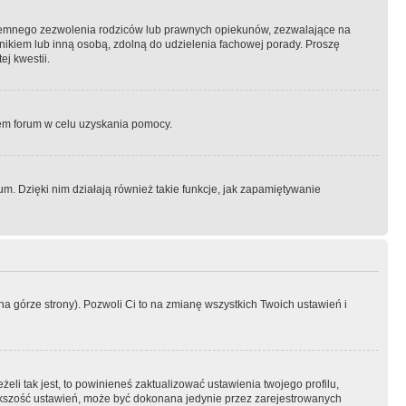
semnego zezwolenia rodziców lub prawnych opiekunów, zezwalające na
awnikiem lub inną osobą, zdolną do udzielenia fachowej porady. Proszę
j kwestii.
orem forum w celu uzyskania pomocy.
. Dzięki nim działają również takie funkcje, jak zapamiętywanie
a górze strony). Pozwoli Ci to na zmianę wszystkich Twoich ustawień i
li tak jest, to powinieneś zaktualizować ustawienia twojego profilu,
większość ustawień, może być dokonana jedynie przez zarejestrowanych