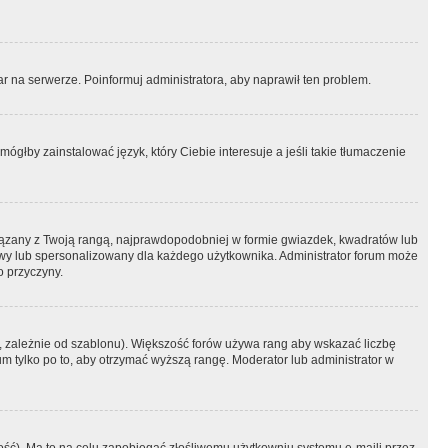
r na serwerze. Poinformuj administratora, aby naprawił ten problem.
ógłby zainstalować język, który Ciebie interesuje a jeśli takie tłumaczenie
iązany z Twoją rangą, najprawdopodobniej w formie gwiazdek, kwadratów lub
atowy lub spersonalizowany dla każdego użytkownika. Administrator forum może
o przyczyny.
, zależnie od szablonu). Większość forów używa rang aby wskazać liczbę
um tylko po to, aby otrzymać wyższą rangę. Moderator lub administrator w