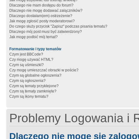
Jak mogę edytować lub usunąć ankietę?
Dlaczego nie mam dostępu do forum?
Dlaczego nie mogę dodawać załączników?
Dlaczego dostałam(em) ostrzeżenie?
Jak mogę zgłosić posty moderatorowi?
Do czego służy przycisk "Zapisz" podczas pisania tematu?
Dlaczego mój post musi być zatwierdzony?
Jak mogę podbić mój temat?
Formatowanie i typy tematów
Czym jest BBCode?
Czy mogę używać HTML?
Czym są uśmieszki?
Czy mogę umieszczać obrazki w poście?
Czym są globalne ogłoszenia?
Czym są ogłoszenia?
Czym są tematy przyklejone?
Czym są tematy zamknięte?
Czym są ikony tematu?
Problemy Logowania i R
Dlaczego nie mogę się zalog