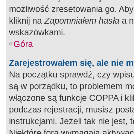
możliwość zresetowania go. Aby 
kliknij na
Zapomniałem hasła
a n
wskazówkami.
Góra
Zarejestrowałem się, ale nie 
Na początku sprawdź, czy wpisuj
są w porządku, to problemem mo
włączone są funkcje COPPA i kl
podczas rejestracji, musisz pos
instrukcjami. Jeżeli tak nie jes
Niektóre fora wymagają aktywac