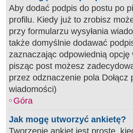
Aby dodać podpis do postu po 
profilu. Kiedy już to zrobisz m
przy formularzu wysyłania wiad
także domyślnie dodawać podpi
zaznaczając odpowiednią opcję 
pisząc post możesz zadecydowa
przez odznaczenie pola Dołącz 
wiadomości)
Góra
Jak mogę utworzyć ankietę?
Tworzenie ankiet jest proste, ki