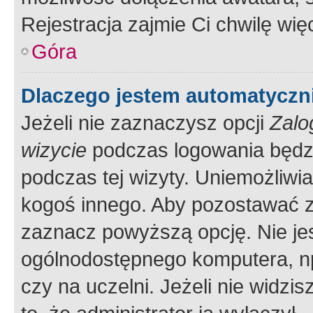
Rejestracja zajmie Ci chwilę wi
Góra
Dlaczego jestem automatycz
Jeżeli nie zaznaczysz opcji
Zalo
wizycie
podczas logowania będzi
podczas tej wizyty. Uniemożliwi
kogoś innego. Aby pozostawać 
zaznacz powyższą opcję. Nie jes
ogólnodostępnego komputera, np.
czy na uczelni. Jeżeli nie widzi