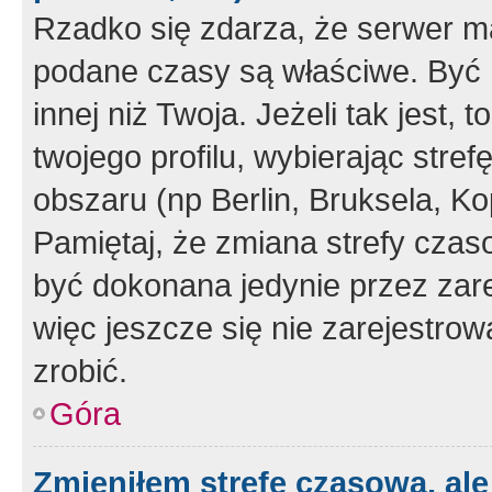
Rzadko się zdarza, że serwer m
podane czasy są właściwe. Być 
innej niż Twoja. Jeżeli tak jest,
twojego profilu, wybierając str
obszaru (np Berlin, Bruksela, Ko
Pamiętaj, że zmiana strefy czas
być dokonana jedynie przez zar
więc jeszcze się nie zarejestrow
zrobić.
Góra
Zmieniłem strefę czasową, ale