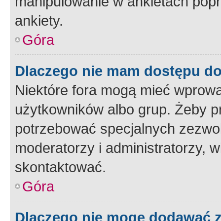
manipulowanie w ankietach popr
ankiety.
Góra
Dlaczego nie mam dostępu d
Niektóre fora mogą mieć wprowa
użytkowników albo grup. Żeby pr
potrzebować specjalnych zezwole
moderatorzy i administratorzy, w
skontaktować.
Góra
Dlaczego nie mogę dodawać 