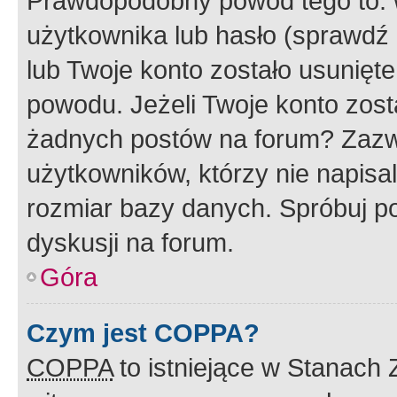
Prawdopodobny powód tego to:
użytkownika lub hasło (sprawdź e
lub Twoje konto zostało usunięte
powodu. Jeżeli Twoje konto zost
żadnych postów na forum? Zazw
użytkowników, którzy nie napisa
rozmiar bazy danych. Spróbuj po
dyskusji na forum.
Góra
Czym jest COPPA?
COPPA
to istniejące w Stanach