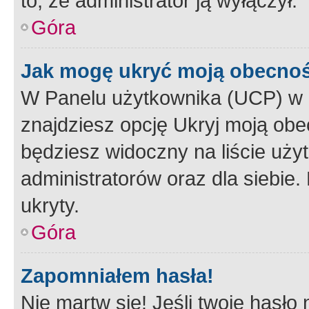
to, że administrator ją wyłączył.
Góra
Jak mogę ukryć moją obecno
W Panelu użytkownika (UCP) w 
znajdziesz opcję Ukryj moją obe
będziesz widoczny na liście użyt
administratorów oraz dla siebie.
ukryty.
Góra
Zapomniałem hasła!
Nie martw się! Jeśli twoje hasło