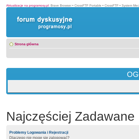
Aktualizacje na programosy.pl
:
Brave Browser
•
CrossFTP Portable
•
CrossFTP
•
System Mec
Strona główna
OG
Najczęściej Zadawane 
Problemy Logowania i Rejestracji
Dlaczego nie mogę się zalogować?