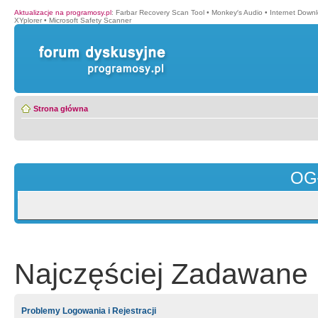
Aktualizacje na programosy.pl
:
Farbar Recovery Scan Tool
•
Monkey′s Audio
•
Internet Down
XYplorer
•
Microsoft Safety Scanner
Strona główna
OG
Najczęściej Zadawane 
Problemy Logowania i Rejestracji