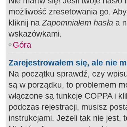
Nie martw się! Jeśli twoje hasło
możliwość zresetowania go. Aby 
kliknij na
Zapomniałem hasła
a n
wskazówkami.
Góra
Zarejestrowałem się, ale nie 
Na początku sprawdź, czy wpisuj
są w porządku, to problemem mo
włączone są funkcje COPPA i kl
podczas rejestracji, musisz pos
instrukcjami. Jeżeli tak nie jes