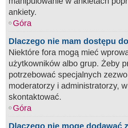
manipulowanie w ankietach popr
ankiety.
Góra
Dlaczego nie mam dostępu d
Niektóre fora mogą mieć wprowa
użytkowników albo grup. Żeby pr
potrzebować specjalnych zezwole
moderatorzy i administratorzy, w
skontaktować.
Góra
Dlaczego nie mogę dodawać 