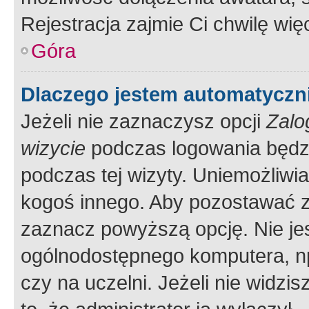
Rejestracja zajmie Ci chwilę wi
Góra
Dlaczego jestem automatycz
Jeżeli nie zaznaczysz opcji
Zalo
wizycie
podczas logowania będzi
podczas tej wizyty. Uniemożliwi
kogoś innego. Aby pozostawać 
zaznacz powyższą opcję. Nie jes
ogólnodostępnego komputera, np.
czy na uczelni. Jeżeli nie widzi