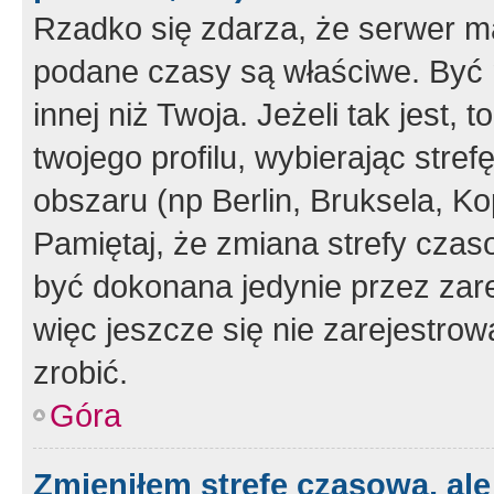
Rzadko się zdarza, że serwer m
podane czasy są właściwe. Być 
innej niż Twoja. Jeżeli tak jest,
twojego profilu, wybierając str
obszaru (np Berlin, Bruksela, Ko
Pamiętaj, że zmiana strefy czas
być dokonana jedynie przez zar
więc jeszcze się nie zarejestrow
zrobić.
Góra
Zmieniłem strefę czasową, ale