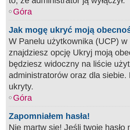
to, że administrator ją wyłączył.
Góra
Jak mogę ukryć moją obecno
W Panelu użytkownika (UCP) w 
znajdziesz opcję Ukryj moją obe
będziesz widoczny na liście użyt
administratorów oraz dla siebie.
ukryty.
Góra
Zapomniałem hasła!
Nie martw się! Jeśli twoje hasło