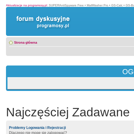
Aktualizacje na programosy.pl
:
SUPERAntiSpyware Free
•
MailWasher Pro
•
GS-Calc
•
GS-B
Strona główna
OG
Najczęściej Zadawane 
Problemy Logowania i Rejestracji
Dlaczego nie mogę się zalogować?