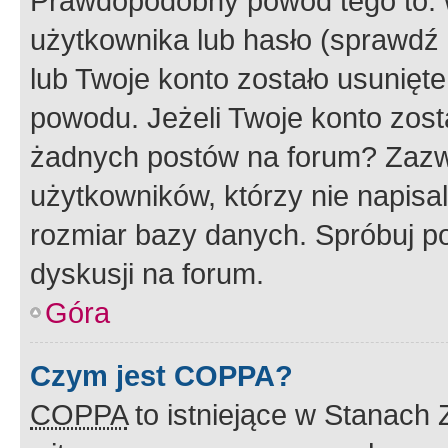
Prawdopodobny powód tego to:
użytkownika lub hasło (sprawdź e
lub Twoje konto zostało usunięte
powodu. Jeżeli Twoje konto zost
żadnych postów na forum? Zazw
użytkowników, którzy nie napisa
rozmiar bazy danych. Spróbuj po
dyskusji na forum.
Góra
Czym jest COPPA?
COPPA
to istniejące w Stanach