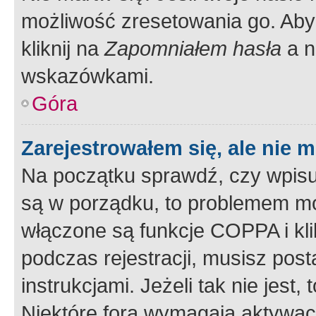
możliwość zresetowania go. Aby 
kliknij na
Zapomniałem hasła
a n
wskazówkami.
Góra
Zarejestrowałem się, ale nie 
Na początku sprawdź, czy wpisuj
są w porządku, to problemem mo
włączone są funkcje COPPA i kl
podczas rejestracji, musisz pos
instrukcjami. Jeżeli tak nie jes
Niektóre fora wymagają aktywac