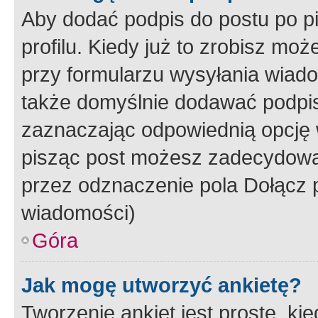
Aby dodać podpis do postu po 
profilu. Kiedy już to zrobisz m
przy formularzu wysyłania wiad
także domyślnie dodawać podpi
zaznaczając odpowiednią opcję 
pisząc post możesz zadecydowa
przez odznaczenie pola Dołącz 
wiadomości)
Góra
Jak mogę utworzyć ankietę?
Tworzenie ankiet jest proste, ki