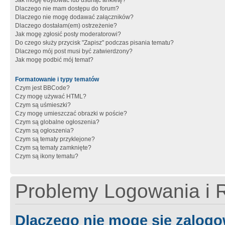
Jak mogę edytować lub usunąć ankietę?
Dlaczego nie mam dostępu do forum?
Dlaczego nie mogę dodawać załączników?
Dlaczego dostałam(em) ostrzeżenie?
Jak mogę zgłosić posty moderatorowi?
Do czego służy przycisk "Zapisz" podczas pisania tematu?
Dlaczego mój post musi być zatwierdzony?
Jak mogę podbić mój temat?
Formatowanie i typy tematów
Czym jest BBCode?
Czy mogę używać HTML?
Czym są uśmieszki?
Czy mogę umieszczać obrazki w poście?
Czym są globalne ogłoszenia?
Czym są ogłoszenia?
Czym są tematy przyklejone?
Czym są tematy zamknięte?
Czym są ikony tematu?
Problemy Logowania i R
Dlaczego nie mogę się zalog