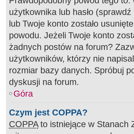
Prawdopodobny powód tego to:
użytkownika lub hasło (sprawdź e
lub Twoje konto zostało usunięte
powodu. Jeżeli Twoje konto zost
żadnych postów na forum? Zazw
użytkowników, którzy nie napisa
rozmiar bazy danych. Spróbuj po
dyskusji na forum.
Góra
Czym jest COPPA?
COPPA
to istniejące w Stanach