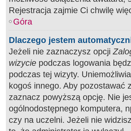
Rejestracja zajmie Ci chwilę wi
Góra
Dlaczego jestem automatycz
Jeżeli nie zaznaczysz opcji
Zalo
wizycie
podczas logowania będzi
podczas tej wizyty. Uniemożliwi
kogoś innego. Aby pozostawać 
zaznacz powyższą opcję. Nie jes
ogólnodostępnego komputera, np.
czy na uczelni. Jeżeli nie widzi