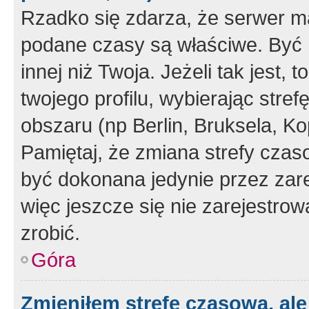
Rzadko się zdarza, że serwer m
podane czasy są właściwe. Być 
innej niż Twoja. Jeżeli tak jest,
twojego profilu, wybierając str
obszaru (np Berlin, Bruksela, Ko
Pamiętaj, że zmiana strefy czas
być dokonana jedynie przez zar
więc jeszcze się nie zarejestrow
zrobić.
Góra
Zmieniłem strefę czasową, ale