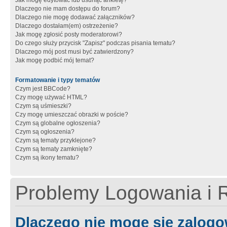
Jak mogę edytować lub usunąć ankietę?
Dlaczego nie mam dostępu do forum?
Dlaczego nie mogę dodawać załączników?
Dlaczego dostałam(em) ostrzeżenie?
Jak mogę zgłosić posty moderatorowi?
Do czego służy przycisk "Zapisz" podczas pisania tematu?
Dlaczego mój post musi być zatwierdzony?
Jak mogę podbić mój temat?
Formatowanie i typy tematów
Czym jest BBCode?
Czy mogę używać HTML?
Czym są uśmieszki?
Czy mogę umieszczać obrazki w poście?
Czym są globalne ogłoszenia?
Czym są ogłoszenia?
Czym są tematy przyklejone?
Czym są tematy zamknięte?
Czym są ikony tematu?
Problemy Logowania i R
Dlaczego nie mogę się zalog