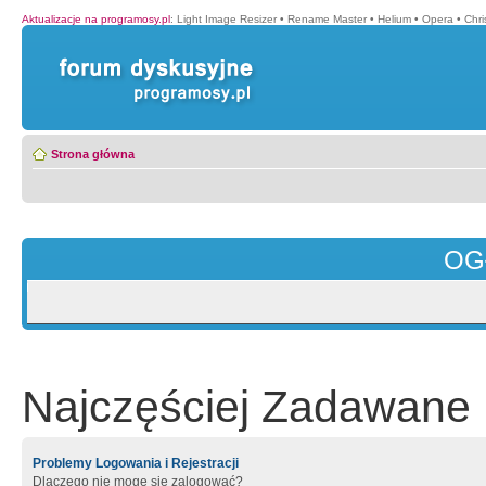
Aktualizacje na programosy.pl
:
Light Image Resizer
•
Rename Master
•
Helium
•
Opera
•
Chr
Strona główna
OG
Najczęściej Zadawane 
Problemy Logowania i Rejestracji
Dlaczego nie mogę się zalogować?