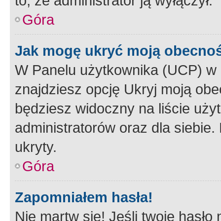
to, że administrator ją wyłączył.
Góra
Jak mogę ukryć moją obecno
W Panelu użytkownika (UCP) w 
znajdziesz opcję Ukryj moją obe
będziesz widoczny na liście użyt
administratorów oraz dla siebie.
ukryty.
Góra
Zapomniałem hasła!
Nie martw się! Jeśli twoje hasło