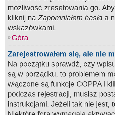
możliwość zresetowania go. Aby 
kliknij na
Zapomniałem hasła
a n
wskazówkami.
Góra
Zarejestrowałem się, ale nie 
Na początku sprawdź, czy wpisuj
są w porządku, to problemem mo
włączone są funkcje COPPA i kl
podczas rejestracji, musisz pos
instrukcjami. Jeżeli tak nie jes
Niektóre fora wymagają aktywac