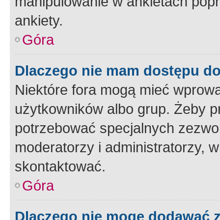
manipulowanie w ankietach popr
ankiety.
Góra
Dlaczego nie mam dostępu d
Niektóre fora mogą mieć wprowa
użytkowników albo grup. Żeby pr
potrzebować specjalnych zezwole
moderatorzy i administratorzy, w
skontaktować.
Góra
Dlaczego nie mogę dodawać 