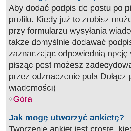
Aby dodać podpis do postu po 
profilu. Kiedy już to zrobisz m
przy formularzu wysyłania wiad
także domyślnie dodawać podpi
zaznaczając odpowiednią opcję 
pisząc post możesz zadecydowa
przez odznaczenie pola Dołącz 
wiadomości)
Góra
Jak mogę utworzyć ankietę?
Tworzenie ankiet jest proste, ki