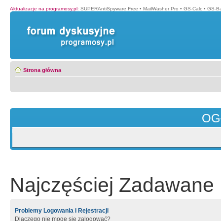
Aktualizacje na programosy.pl
:
SUPERAntiSpyware Free
•
MailWasher Pro
•
GS-Calc
•
GS-B
Strona główna
OG
Najczęściej Zadawane 
Problemy Logowania i Rejestracji
Dlaczego nie mogę się zalogować?