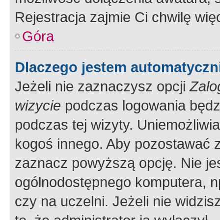
Rejestracja zajmie Ci chwilę wi
Góra
Dlaczego jestem automatycz
Jeżeli nie zaznaczysz opcji
Zalo
wizycie
podczas logowania będzi
podczas tej wizyty. Uniemożliwi
kogoś innego. Aby pozostawać 
zaznacz powyższą opcję. Nie jes
ogólnodostępnego komputera, np.
czy na uczelni. Jeżeli nie widzi