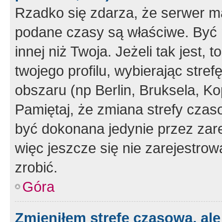
Rzadko się zdarza, że serwer m
podane czasy są właściwe. Być 
innej niż Twoja. Jeżeli tak jest,
twojego profilu, wybierając str
obszaru (np Berlin, Bruksela, Ko
Pamiętaj, że zmiana strefy czas
być dokonana jedynie przez zar
więc jeszcze się nie zarejestrow
zrobić.
Góra
Zmieniłem strefę czasową, ale