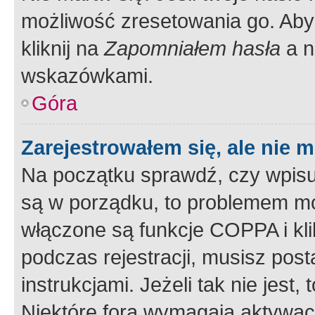
możliwość zresetowania go. Aby 
kliknij na
Zapomniałem hasła
a n
wskazówkami.
Góra
Zarejestrowałem się, ale nie 
Na początku sprawdź, czy wpisuj
są w porządku, to problemem mo
włączone są funkcje COPPA i kl
podczas rejestracji, musisz pos
instrukcjami. Jeżeli tak nie jes
Niektóre fora wymagają aktywac