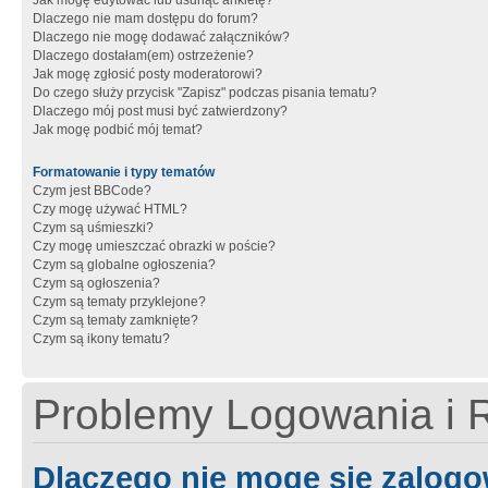
Jak mogę edytować lub usunąć ankietę?
Dlaczego nie mam dostępu do forum?
Dlaczego nie mogę dodawać załączników?
Dlaczego dostałam(em) ostrzeżenie?
Jak mogę zgłosić posty moderatorowi?
Do czego służy przycisk "Zapisz" podczas pisania tematu?
Dlaczego mój post musi być zatwierdzony?
Jak mogę podbić mój temat?
Formatowanie i typy tematów
Czym jest BBCode?
Czy mogę używać HTML?
Czym są uśmieszki?
Czy mogę umieszczać obrazki w poście?
Czym są globalne ogłoszenia?
Czym są ogłoszenia?
Czym są tematy przyklejone?
Czym są tematy zamknięte?
Czym są ikony tematu?
Problemy Logowania i R
Dlaczego nie mogę się zalog