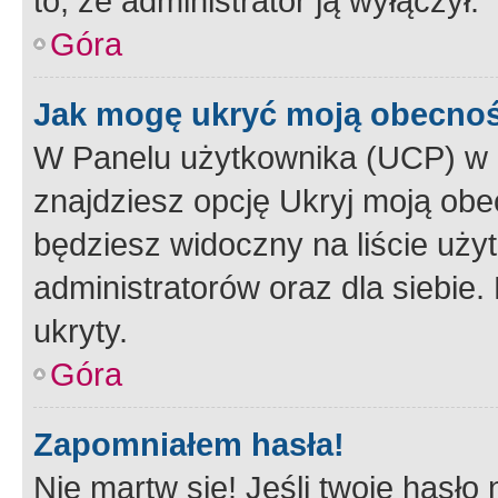
to, że administrator ją wyłączył.
Góra
Jak mogę ukryć moją obecno
W Panelu użytkownika (UCP) w 
znajdziesz opcję Ukryj moją obe
będziesz widoczny na liście użyt
administratorów oraz dla siebie.
ukryty.
Góra
Zapomniałem hasła!
Nie martw się! Jeśli twoje hasło