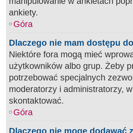
manipulowanie w ankietach popr
ankiety.
Góra
Dlaczego nie mam dostępu d
Niektóre fora mogą mieć wprowa
użytkowników albo grup. Żeby pr
potrzebować specjalnych zezwole
moderatorzy i administratorzy, w
skontaktować.
Góra
Dlaczego nie mogę dodawać 