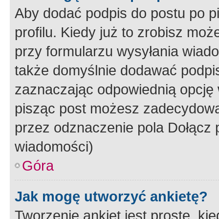
Aby dodać podpis do postu po 
profilu. Kiedy już to zrobisz m
przy formularzu wysyłania wiad
także domyślnie dodawać podpi
zaznaczając odpowiednią opcję 
pisząc post możesz zadecydowa
przez odznaczenie pola Dołącz 
wiadomości)
Góra
Jak mogę utworzyć ankietę?
Tworzenie ankiet jest proste, ki