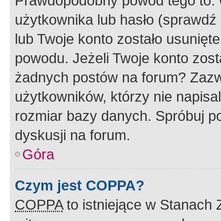
Prawdopodobny powód tego to:
użytkownika lub hasło (sprawdź e
lub Twoje konto zostało usunięte
powodu. Jeżeli Twoje konto zost
żadnych postów na forum? Zazw
użytkowników, którzy nie napisa
rozmiar bazy danych. Spróbuj po
dyskusji na forum.
Góra
Czym jest COPPA?
COPPA
to istniejące w Stanach