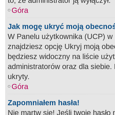
to, że administrator ją wyłączył.
Góra
Jak mogę ukryć moją obecno
W Panelu użytkownika (UCP) w 
znajdziesz opcję Ukryj moją obe
będziesz widoczny na liście użyt
administratorów oraz dla siebie.
ukryty.
Góra
Zapomniałem hasła!
Nie martw się! Jeśli twoje hasło