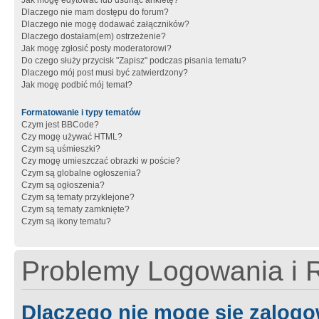
Jak mogę edytować lub usunąć ankietę?
Dlaczego nie mam dostępu do forum?
Dlaczego nie mogę dodawać załączników?
Dlaczego dostałam(em) ostrzeżenie?
Jak mogę zgłosić posty moderatorowi?
Do czego służy przycisk "Zapisz" podczas pisania tematu?
Dlaczego mój post musi być zatwierdzony?
Jak mogę podbić mój temat?
Formatowanie i typy tematów
Czym jest BBCode?
Czy mogę używać HTML?
Czym są uśmieszki?
Czy mogę umieszczać obrazki w poście?
Czym są globalne ogłoszenia?
Czym są ogłoszenia?
Czym są tematy przyklejone?
Czym są tematy zamknięte?
Czym są ikony tematu?
Problemy Logowania i R
Dlaczego nie mogę się zalog