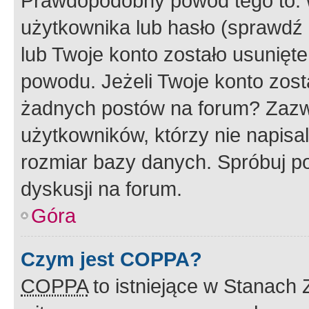
Prawdopodobny powód tego to:
użytkownika lub hasło (sprawdź e
lub Twoje konto zostało usunięte
powodu. Jeżeli Twoje konto zost
żadnych postów na forum? Zazw
użytkowników, którzy nie napisa
rozmiar bazy danych. Spróbuj po
dyskusji na forum.
Góra
Czym jest COPPA?
COPPA
to istniejące w Stanach