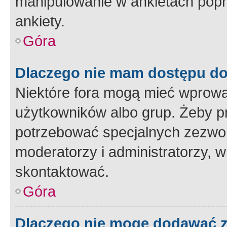
manipulowanie w ankietach popr
ankiety.
Góra
Dlaczego nie mam dostępu d
Niektóre fora mogą mieć wprowa
użytkowników albo grup. Żeby pr
potrzebować specjalnych zezwole
moderatorzy i administratorzy, w
skontaktować.
Góra
Dlaczego nie mogę dodawać 