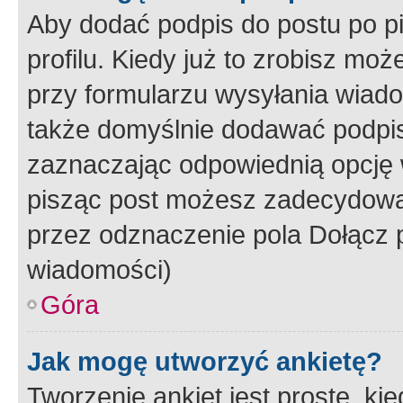
Aby dodać podpis do postu po 
profilu. Kiedy już to zrobisz m
przy formularzu wysyłania wiad
także domyślnie dodawać podpi
zaznaczając odpowiednią opcję 
pisząc post możesz zadecydowa
przez odznaczenie pola Dołącz 
wiadomości)
Góra
Jak mogę utworzyć ankietę?
Tworzenie ankiet jest proste, ki