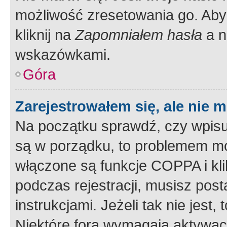
możliwość zresetowania go. Aby 
kliknij na
Zapomniałem hasła
a n
wskazówkami.
Góra
Zarejestrowałem się, ale nie 
Na początku sprawdź, czy wpisuj
są w porządku, to problemem mo
włączone są funkcje COPPA i kl
podczas rejestracji, musisz pos
instrukcjami. Jeżeli tak nie jes
Niektóre fora wymagają aktywac