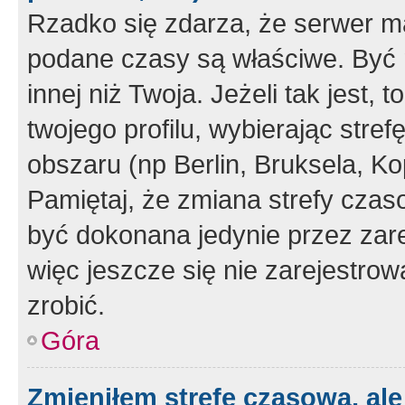
Rzadko się zdarza, że serwer m
podane czasy są właściwe. Być 
innej niż Twoja. Jeżeli tak jest,
twojego profilu, wybierając str
obszaru (np Berlin, Bruksela, Ko
Pamiętaj, że zmiana strefy czas
być dokonana jedynie przez zar
więc jeszcze się nie zarejestrow
zrobić.
Góra
Zmieniłem strefę czasową, ale