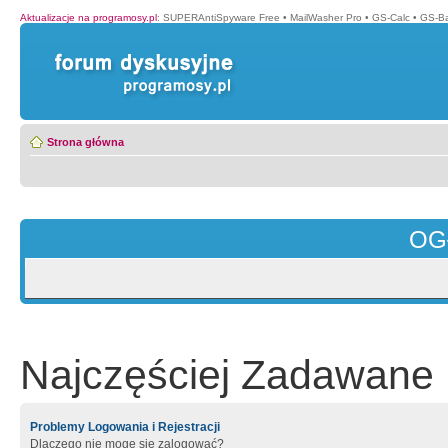
Aktualizacje na programosy.pl
:
SUPERAntiSpyware Free
•
MailWasher Pro
•
GS-Calc
•
GS-B
Strona główna
OG
Najczęściej Zadawane 
Problemy Logowania i Rejestracji
Dlaczego nie mogę się zalogować?