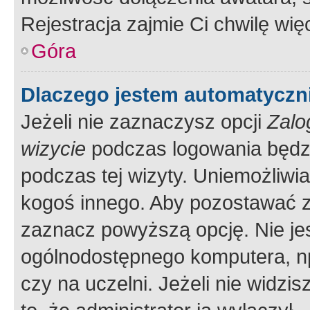
Rejestracja zajmie Ci chwilę wi
Góra
Dlaczego jestem automatycz
Jeżeli nie zaznaczysz opcji
Zalo
wizycie
podczas logowania będzi
podczas tej wizyty. Uniemożliwi
kogoś innego. Aby pozostawać 
zaznacz powyższą opcję. Nie jes
ogólnodostępnego komputera, np.
czy na uczelni. Jeżeli nie widzi