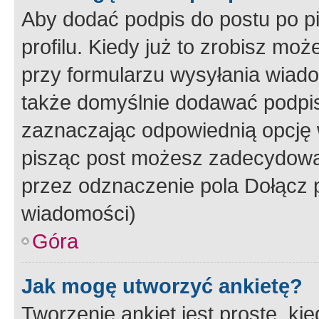
Aby dodać podpis do postu po 
profilu. Kiedy już to zrobisz m
przy formularzu wysyłania wiad
także domyślnie dodawać podpi
zaznaczając odpowiednią opcję 
pisząc post możesz zadecydowa
przez odznaczenie pola Dołącz 
wiadomości)
Góra
Jak mogę utworzyć ankietę?
Tworzenie ankiet jest proste, ki