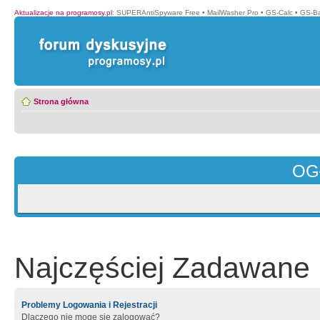
Aktualizacje na programosy.pl
:
SUPERAntiSpyware Free
•
MailWasher Pro
•
GS-Calc
•
GS-B
Strona główna
OG
Najczęściej Zadawane 
Problemy Logowania i Rejestracji
Dlaczego nie mogę się zalogować?