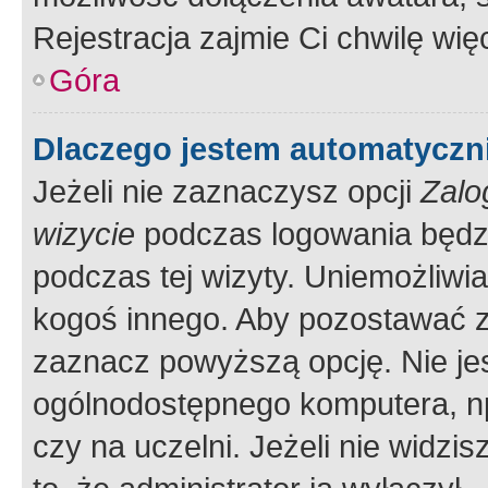
Rejestracja zajmie Ci chwilę wi
Góra
Dlaczego jestem automatycz
Jeżeli nie zaznaczysz opcji
Zalo
wizycie
podczas logowania będzi
podczas tej wizyty. Uniemożliwi
kogoś innego. Aby pozostawać 
zaznacz powyższą opcję. Nie jes
ogólnodostępnego komputera, np.
czy na uczelni. Jeżeli nie widzi