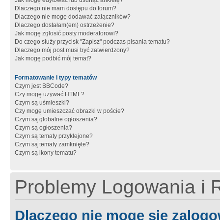
Jak mogę edytować lub usunąć ankietę?
Dlaczego nie mam dostępu do forum?
Dlaczego nie mogę dodawać załączników?
Dlaczego dostałam(em) ostrzeżenie?
Jak mogę zgłosić posty moderatorowi?
Do czego służy przycisk "Zapisz" podczas pisania tematu?
Dlaczego mój post musi być zatwierdzony?
Jak mogę podbić mój temat?
Formatowanie i typy tematów
Czym jest BBCode?
Czy mogę używać HTML?
Czym są uśmieszki?
Czy mogę umieszczać obrazki w poście?
Czym są globalne ogłoszenia?
Czym są ogłoszenia?
Czym są tematy przyklejone?
Czym są tematy zamknięte?
Czym są ikony tematu?
Problemy Logowania i R
Dlaczego nie mogę się zalog