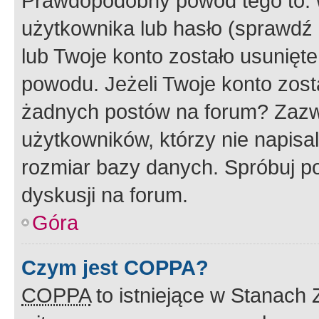
Prawdopodobny powód tego to:
użytkownika lub hasło (sprawdź e
lub Twoje konto zostało usunięte
powodu. Jeżeli Twoje konto zost
żadnych postów na forum? Zazw
użytkowników, którzy nie napisa
rozmiar bazy danych. Spróbuj po
dyskusji na forum.
Góra
Czym jest COPPA?
COPPA
to istniejące w Stanach