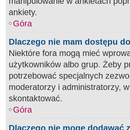
manipulowanie w ankietach popr
ankiety.
Góra
Dlaczego nie mam dostępu d
Niektóre fora mogą mieć wprowa
użytkowników albo grup. Żeby pr
potrzebować specjalnych zezwole
moderatorzy i administratorzy, w
skontaktować.
Góra
Dlaczego nie mogę dodawać 