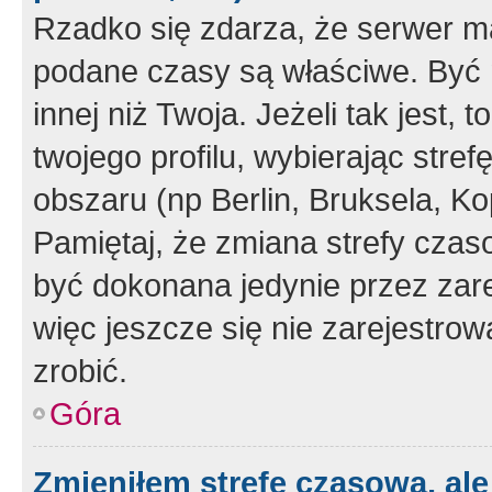
Rzadko się zdarza, że serwer m
podane czasy są właściwe. Być 
innej niż Twoja. Jeżeli tak jest,
twojego profilu, wybierając str
obszaru (np Berlin, Bruksela, Ko
Pamiętaj, że zmiana strefy czas
być dokonana jedynie przez zar
więc jeszcze się nie zarejestrow
zrobić.
Góra
Zmieniłem strefę czasową, ale