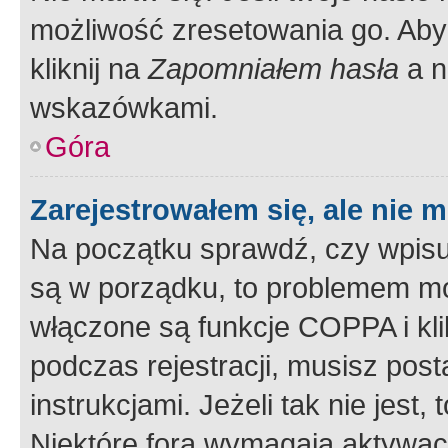
możliwość zresetowania go. Aby 
kliknij na
Zapomniałem hasła
a n
wskazówkami.
Góra
Zarejestrowałem się, ale nie 
Na początku sprawdź, czy wpisuj
są w porządku, to problemem mo
włączone są funkcje COPPA i kl
podczas rejestracji, musisz pos
instrukcjami. Jeżeli tak nie jes
Niektóre fora wymagają aktywac