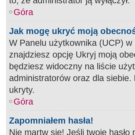
to, że administrator ją wyłączył.
Góra
Jak mogę ukryć moją obecno
W Panelu użytkownika (UCP) w 
znajdziesz opcję Ukryj moją obe
będziesz widoczny na liście użyt
administratorów oraz dla siebie.
ukryty.
Góra
Zapomniałem hasła!
Nie martw się! Jeśli twoje hasło