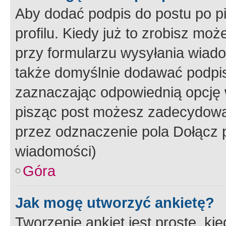
Aby dodać podpis do postu po 
profilu. Kiedy już to zrobisz m
przy formularzu wysyłania wiad
także domyślnie dodawać podpi
zaznaczając odpowiednią opcję 
pisząc post możesz zadecydowa
przez odznaczenie pola Dołącz 
wiadomości)
Góra
Jak mogę utworzyć ankietę?
Tworzenie ankiet jest proste, ki