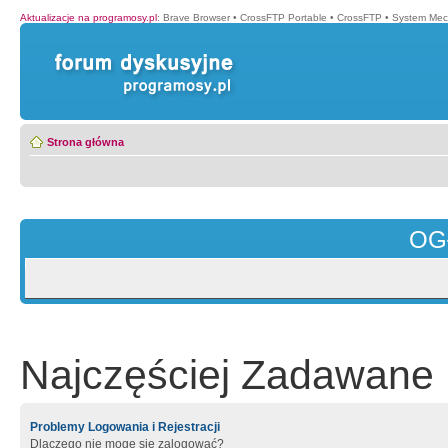
Aktualizacje na programosy.pl
:
Brave Browser
•
CrossFTP Portable
•
CrossFTP
•
System Mec
Strona główna
OG
Najczęściej Zadawane 
Problemy Logowania i Rejestracji
Dlaczego nie mogę się zalogować?