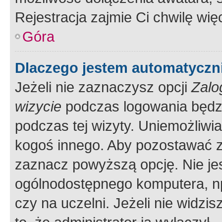
Rejestracja zajmie Ci chwilę wi
Góra
Dlaczego jestem automatycz
Jeżeli nie zaznaczysz opcji
Zalo
wizycie
podczas logowania będzi
podczas tej wizyty. Uniemożliwi
kogoś innego. Aby pozostawać 
zaznacz powyższą opcję. Nie jes
ogólnodostępnego komputera, np.
czy na uczelni. Jeżeli nie widzi