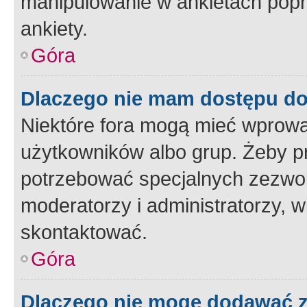
manipulowanie w ankietach popr
ankiety.
Góra
Dlaczego nie mam dostępu d
Niektóre fora mogą mieć wprowa
użytkowników albo grup. Żeby pr
potrzebować specjalnych zezwole
moderatorzy i administratorzy, w
skontaktować.
Góra
Dlaczego nie mogę dodawać 