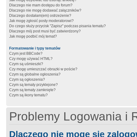
Jak mogę edytować lub usunąć ankietę?
Dlaczego nie mam dostępu do forum?
Dlaczego nie mogę dodawać załączników?
Dlaczego dostałam(em) ostrzeżenie?
Jak mogę zgłosić posty moderatorowi?
Do czego służy przycisk "Zapisz" podczas pisania tematu?
Dlaczego mój post musi być zatwierdzony?
Jak mogę podbić mój temat?
Formatowanie i typy tematów
Czym jest BBCode?
Czy mogę używać HTML?
Czym są uśmieszki?
Czy mogę umieszczać obrazki w poście?
Czym są globalne ogłoszenia?
Czym są ogłoszenia?
Czym są tematy przyklejone?
Czym są tematy zamknięte?
Czym są ikony tematu?
Problemy Logowania i R
Dlaczego nie mogę się zalog