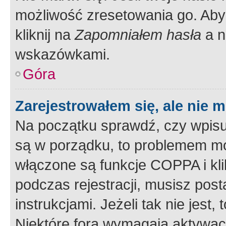
możliwość zresetowania go. Aby 
kliknij na
Zapomniałem hasła
a n
wskazówkami.
Góra
Zarejestrowałem się, ale nie 
Na początku sprawdź, czy wpisuj
są w porządku, to problemem mo
włączone są funkcje COPPA i kl
podczas rejestracji, musisz pos
instrukcjami. Jeżeli tak nie jes
Niektóre fora wymagają aktywac