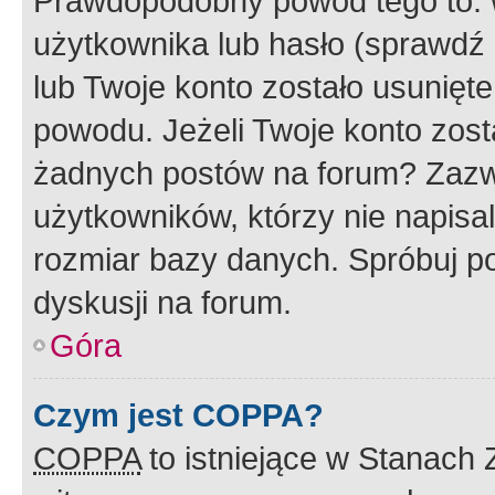
Prawdopodobny powód tego to:
użytkownika lub hasło (sprawdź e
lub Twoje konto zostało usunięte
powodu. Jeżeli Twoje konto zost
żadnych postów na forum? Zazw
użytkowników, którzy nie napisa
rozmiar bazy danych. Spróbuj po
dyskusji na forum.
Góra
Czym jest COPPA?
COPPA
to istniejące w Stanach