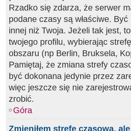
Rzadko się zdarza, że serwer m
podane czasy są właściwe. Być 
innej niż Twoja. Jeżeli tak jest,
twojego profilu, wybierając str
obszaru (np Berlin, Bruksela, Ko
Pamiętaj, że zmiana strefy czas
być dokonana jedynie przez zar
więc jeszcze się nie zarejestrow
zrobić.
Góra
Zmieniłem strefę czasową, ale