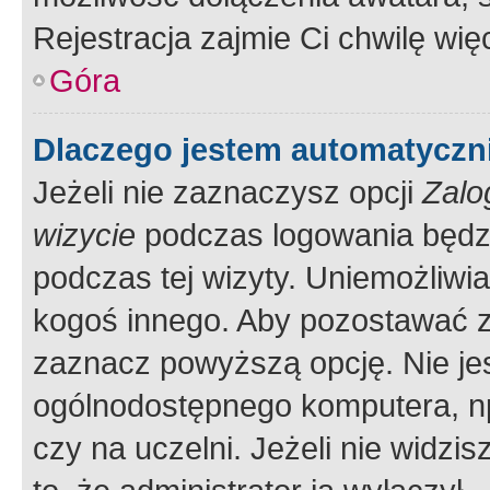
Rejestracja zajmie Ci chwilę wi
Góra
Dlaczego jestem automatycz
Jeżeli nie zaznaczysz opcji
Zalo
wizycie
podczas logowania będzi
podczas tej wizyty. Uniemożliwi
kogoś innego. Aby pozostawać 
zaznacz powyższą opcję. Nie jes
ogólnodostępnego komputera, np.
czy na uczelni. Jeżeli nie widzi