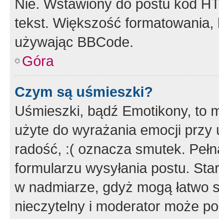
Nie. Wstawiony do postu kod HT
tekst. Większość formatowania
używając BBCode.
Góra
Czym są uśmieszki?
Uśmieszki, bądź Emotikony, to m
użyte do wyrażania emocji przy 
radość, :( oznacza smutek. Pełna
formularzu wysyłania postu. Sta
w nadmiarze, gdyż mogą łatwo s
nieczytelny i moderator może p