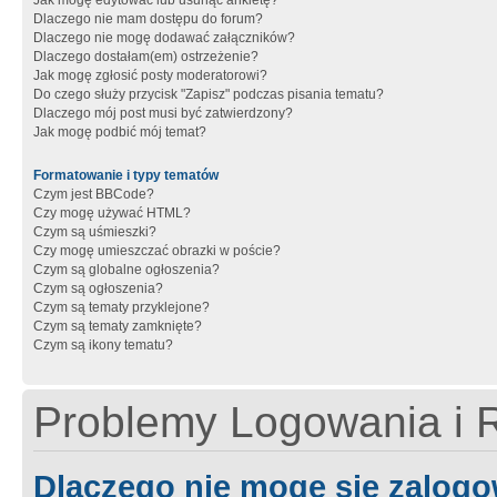
Jak mogę edytować lub usunąć ankietę?
Dlaczego nie mam dostępu do forum?
Dlaczego nie mogę dodawać załączników?
Dlaczego dostałam(em) ostrzeżenie?
Jak mogę zgłosić posty moderatorowi?
Do czego służy przycisk "Zapisz" podczas pisania tematu?
Dlaczego mój post musi być zatwierdzony?
Jak mogę podbić mój temat?
Formatowanie i typy tematów
Czym jest BBCode?
Czy mogę używać HTML?
Czym są uśmieszki?
Czy mogę umieszczać obrazki w poście?
Czym są globalne ogłoszenia?
Czym są ogłoszenia?
Czym są tematy przyklejone?
Czym są tematy zamknięte?
Czym są ikony tematu?
Problemy Logowania i R
Dlaczego nie mogę się zalog