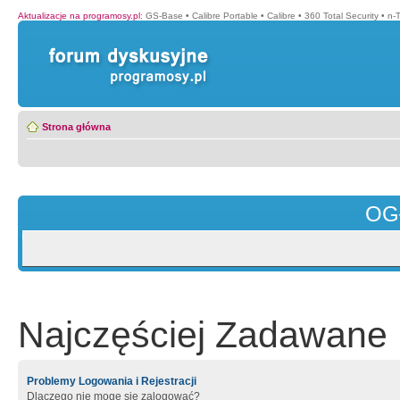
Aktualizacje na programosy.pl
:
GS-Base
•
Calibre Portable
•
Calibre
•
360 Total Security
•
n-
Strona główna
OG
Najczęściej Zadawane 
Problemy Logowania i Rejestracji
Dlaczego nie mogę się zalogować?