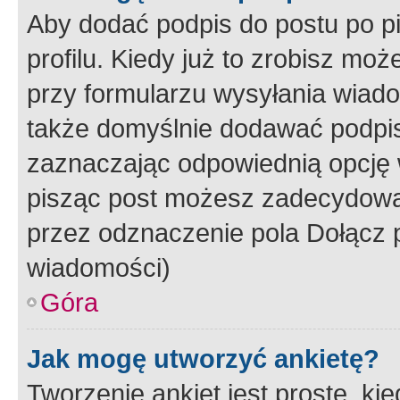
Aby dodać podpis do postu po 
profilu. Kiedy już to zrobisz m
przy formularzu wysyłania wiad
także domyślnie dodawać podpi
zaznaczając odpowiednią opcję 
pisząc post możesz zadecydowa
przez odznaczenie pola Dołącz 
wiadomości)
Góra
Jak mogę utworzyć ankietę?
Tworzenie ankiet jest proste, ki