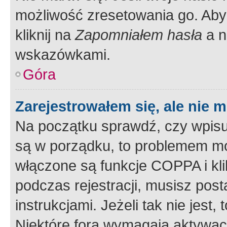
możliwość zresetowania go. Aby 
kliknij na
Zapomniałem hasła
a n
wskazówkami.
Góra
Zarejestrowałem się, ale nie 
Na początku sprawdź, czy wpisuj
są w porządku, to problemem mo
włączone są funkcje COPPA i kl
podczas rejestracji, musisz pos
instrukcjami. Jeżeli tak nie jes
Niektóre fora wymagają aktywac