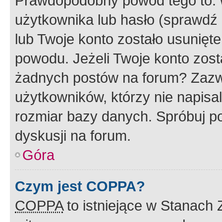
Prawdopodobny powód tego to:
użytkownika lub hasło (sprawdź e
lub Twoje konto zostało usunięte
powodu. Jeżeli Twoje konto zost
żadnych postów na forum? Zazw
użytkowników, którzy nie napisa
rozmiar bazy danych. Spróbuj po
dyskusji na forum.
Góra
Czym jest COPPA?
COPPA
to istniejące w Stanach