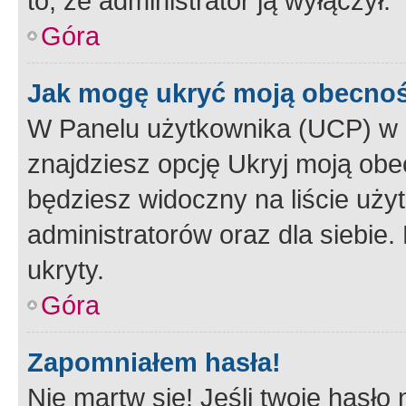
to, że administrator ją wyłączył.
Góra
Jak mogę ukryć moją obecno
W Panelu użytkownika (UCP) w 
znajdziesz opcję Ukryj moją obe
będziesz widoczny na liście użyt
administratorów oraz dla siebie.
ukryty.
Góra
Zapomniałem hasła!
Nie martw się! Jeśli twoje hasło