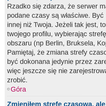
Rzadko się zdarza, że serwer m
podane czasy są właściwe. Być 
innej niż Twoja. Jeżeli tak jest,
twojego profilu, wybierając str
obszaru (np Berlin, Bruksela, Ko
Pamiętaj, że zmiana strefy czas
być dokonana jedynie przez zar
więc jeszcze się nie zarejestrow
zrobić.
Góra
Zmieniłem strefę czasową, ale