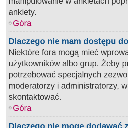
manipulowanie w ankietach popr
ankiety.
Góra
Dlaczego nie mam dostępu d
Niektóre fora mogą mieć wprowa
użytkowników albo grup. Żeby pr
potrzebować specjalnych zezwole
moderatorzy i administratorzy, w
skontaktować.
Góra
Dlaczego nie mogę dodawać 