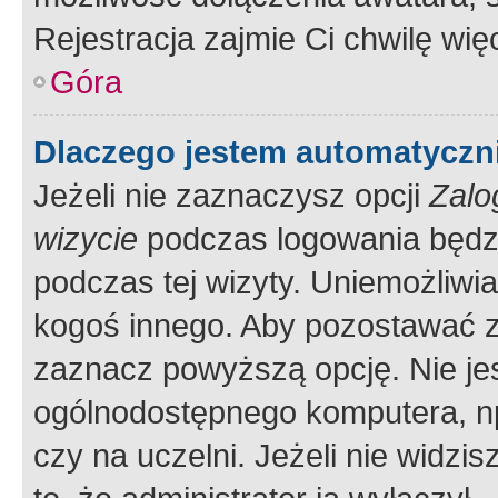
Rejestracja zajmie Ci chwilę wi
Góra
Dlaczego jestem automatycz
Jeżeli nie zaznaczysz opcji
Zalo
wizycie
podczas logowania będzi
podczas tej wizyty. Uniemożliwi
kogoś innego. Aby pozostawać 
zaznacz powyższą opcję. Nie jes
ogólnodostępnego komputera, np.
czy na uczelni. Jeżeli nie widzi