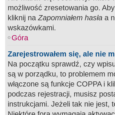
możliwość zresetowania go. Aby 
kliknij na
Zapomniałem hasła
a n
wskazówkami.
Góra
Zarejestrowałem się, ale nie 
Na początku sprawdź, czy wpisuj
są w porządku, to problemem mo
włączone są funkcje COPPA i kl
podczas rejestracji, musisz pos
instrukcjami. Jeżeli tak nie jes
Niektóre fora wymagają aktywac