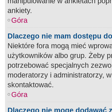
manipulowanie w ankietach popr
ankiety.
Góra
Dlaczego nie mam dostępu d
Niektóre fora mogą mieć wprowa
użytkowników albo grup. Żeby pr
potrzebować specjalnych zezwole
moderatorzy i administratorzy, w
skontaktować.
Góra
Dlaczego nie mogę dodawać 