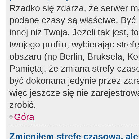
Rzadko się zdarza, że serwer m
podane czasy są właściwe. Być 
innej niż Twoja. Jeżeli tak jest,
twojego profilu, wybierając str
obszaru (np Berlin, Bruksela, Ko
Pamiętaj, że zmiana strefy czas
być dokonana jedynie przez zar
więc jeszcze się nie zarejestrow
zrobić.
Góra
Zmieniłem strefę czasową, ale