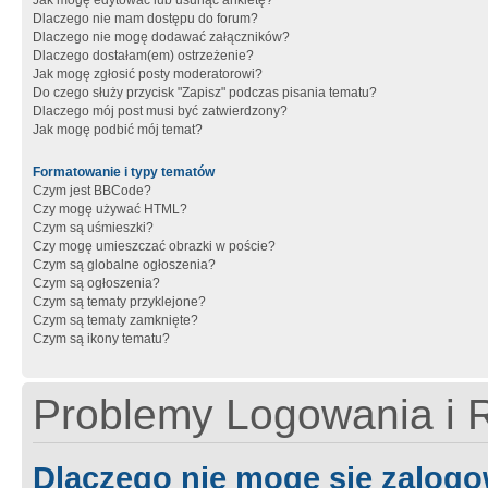
Jak mogę edytować lub usunąć ankietę?
Dlaczego nie mam dostępu do forum?
Dlaczego nie mogę dodawać załączników?
Dlaczego dostałam(em) ostrzeżenie?
Jak mogę zgłosić posty moderatorowi?
Do czego służy przycisk "Zapisz" podczas pisania tematu?
Dlaczego mój post musi być zatwierdzony?
Jak mogę podbić mój temat?
Formatowanie i typy tematów
Czym jest BBCode?
Czy mogę używać HTML?
Czym są uśmieszki?
Czy mogę umieszczać obrazki w poście?
Czym są globalne ogłoszenia?
Czym są ogłoszenia?
Czym są tematy przyklejone?
Czym są tematy zamknięte?
Czym są ikony tematu?
Problemy Logowania i R
Dlaczego nie mogę się zalog