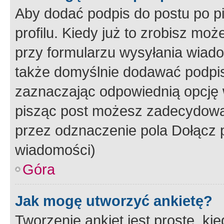
Aby dodać podpis do postu po 
profilu. Kiedy już to zrobisz m
przy formularzu wysyłania wiad
także domyślnie dodawać podpi
zaznaczając odpowiednią opcję 
pisząc post możesz zadecydowa
przez odznaczenie pola Dołącz 
wiadomości)
Góra
Jak mogę utworzyć ankietę?
Tworzenie ankiet jest proste, ki