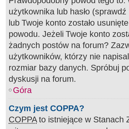
Prawdopodobny powód tego to:
użytkownika lub hasło (sprawdź e
lub Twoje konto zostało usunięte
powodu. Jeżeli Twoje konto zost
żadnych postów na forum? Zazw
użytkowników, którzy nie napisa
rozmiar bazy danych. Spróbuj po
dyskusji na forum.
Góra
Czym jest COPPA?
COPPA
to istniejące w Stanach