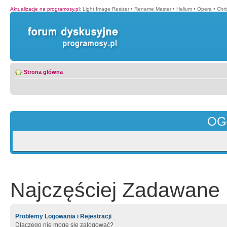
Aktualizacje na programosy.pl
:
Light Image Resizer
•
Rename Master
•
Helium
•
Opera
•
Chr
Strona główna
OG
Najczęściej Zadawane 
Problemy Logowania i Rejestracji
Dlaczego nie mogę się zalogować?