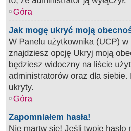
to, że administrator ją wyłączył.
Góra
Jak mogę ukryć moją obecno
W Panelu użytkownika (UCP) w 
znajdziesz opcję Ukryj moją obe
będziesz widoczny na liście użyt
administratorów oraz dla siebie.
ukryty.
Góra
Zapomniałem hasła!
Nie martw się! Jeśli twoje hasło