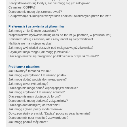
Zarejestrowałem się kiedyś, ale nie mogę się już zalogować!
Czym jest COPPA?
Dlaczego nie mogę się zarejestrować?
Co spowoduje "Usunięcie wszystkich cookies utworzonych przez forum"?
Preferencje i ustawienia użytkownika
Jak mogę zmienić moje ustawienia?
Nieprawidłowo wyświetla mi się czas na forum (w postach, w profilach, itd.)
Zmieniłem strefę czasową, ale czasy nadal są nieprawidłowe!
Na liście nie ma mojego języka!
Jak mogę wyświetlać obrazek pod moją nazwą użytkownika?
Czym jest moja ranga i jak mogę ją zmienić?
Dlaczego muszę się zalogować po kliknięciu w przycisk "e-mail"?
Problemy z pisaniem
Jak utworzyć temat na forum?
Jak mogę wyedytować lub usunąć posta?
Jak mogę dodać podpis do mojego postu?
Jak mogę utworzyć ankietę?
Dlaczego nie mogę dodać więcej opcji w ankiecie?
Jak mogę edytować lub usunąć ankietę?
Dlaczego nie mam dostępu do forum?
Dlaczego nie mogę dodawać załączników?
Dlaczego dostałam(em) ostrzeżenie?
Jak mogę zgłosić posty moderatorowi?
Do czego służy przycisk "Zapisz" podczas pisania tematu?
Dlaczego mój post musi być zatwierdzony?
Jak mogę podbić mój temat?