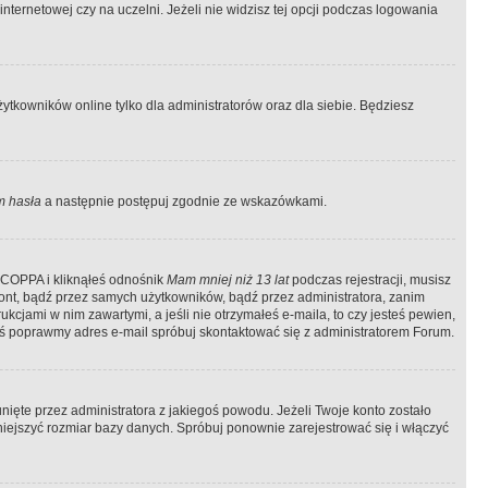
ternetowej czy na uczelni. Jeżeli nie widzisz tej opcji podczas logowania
tkowników online tylko dla administratorów oraz dla siebie. Będziesz
 hasła
a następnie postępuj zgodnie ze wskazówkami.
e COPPA i kliknąłeś odnośnik
Mam mniej niż 13 lat
podczas rejestracji, musisz
kont, bądź przez samych użytkowników, bądź przez administratora, zanim
cjami w nim zawartymi, a jeśli nie otrzymałeś e-maila, to czy jesteś pewien,
ś poprawmy adres e-mail spróbuj skontaktować się z administratorem Forum.
ięte przez administratora z jakiegoś powodu. Jeżeli Twoje konto zostało
iejszyć rozmiar bazy danych. Spróbuj ponownie zarejestrować się i włączyć