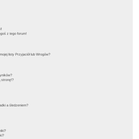
!
i!
goś z tego forum!
jej listy Przyjaciół lub Wrogów?
wyników?
 stronę!?
adki a śledzeniem?
iki?
ki?