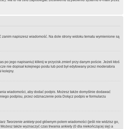
ość). Ma to na celu zapobiegać złośliwemu użytkowniu systemu e-maili przez
ować zanim napiszesz wiadomość. Na dole strony widoku tematu wymienione są
as po jego napisaniu) kliknij w przycisk
zmień
przy danym poście. Jeżeli ktoś
szcze nie dopisał kolejnego postu lub post był edytowany przez moderatora
 kolejny.
łania wiadomości, aby dodać podpis. Możesz także domyślnie dodawać
niego podpisu, przez odznaczenie pola Dołącz podpis w formularzu
larz
Tworzenie ankiety
pod głównym polem wiadomości (jeśli nie widzisz go,
 Możesz także wyznaczyć czas trwania ankiety (0 dla niekończącej się) a