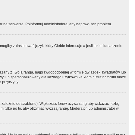
r na serwerze. Poinformuj administratora, aby naprawił ten problem.
ógłby zainstalować język, który Ciebie interesuje a jeśli takie tłumaczenie
iązany z Twoją rangą, najprawdopodobniej w formie gwiazdek, kwadratów lub
atowy lub spersonalizowany dla każdego użytkownika. Administrator forum może
o przyczyny.
, zależnie od szablonu). Większość forów używa rang aby wskazać liczbę
um tylko po to, aby otrzymać wyższą rangę. Moderator lub administrator w