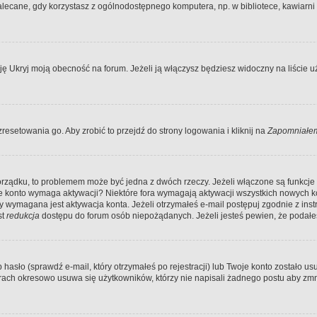
ecane, gdy korzystasz z ogólnodostępnego komputera, np. w bibliotece, kawiarni in
Ukryj moją obecność na forum. Jeżeli ją włączysz będziesz widoczny na liście uży
resetowania go. Aby zrobić to przejdź do strony logowania i kliknij na
Zapomniałem
porządku, to problemem może być jedna z dwóch rzeczy. Jeżeli włączone są funkcj
twoje konto wymaga aktywacji? Niektóre fora wymagają aktywacji wszystkich nowych 
wymagana jest aktywacja konta. Jeżeli otrzymałeś e-mail postępuj zgodnie z instruk
st
redukcja
dostępu do forum osób niepożądanych. Jeżeli jesteś pewien, że podałe
o (sprawdź e-mail, który otrzymałeś po rejestracji) lub Twoje konto zostało usun
rach okresowo usuwa się użytkowników, którzy nie napisali żadnego postu aby zmn