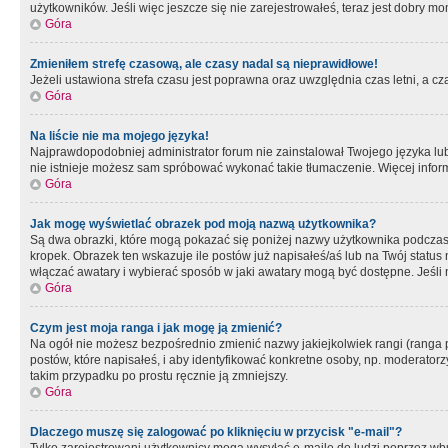
użytkowników. Jeśli więc jeszcze się nie zarejestrowałeś, teraz jest dobry mo
Góra
Zmieniłem strefę czasową, ale czasy nadal są nieprawidłowe!
Jeżeli ustawiona strefa czasu jest poprawna oraz uwzględnia czas letni, a c
Góra
Na liście nie ma mojego języka!
Najprawdopodobniej administrator forum nie zainstalował Twojego języka lub n
nie istnieje możesz sam spróbować wykonać takie tłumaczenie. Więcej inform
Góra
Jak mogę wyświetlać obrazek pod moją nazwą użytkownika?
Są dwa obrazki, które mogą pokazać się poniżej nazwy użytkownika podczas
kropek. Obrazek ten wskazuje ile postów już napisałeś/aś lub na Twój status
włączać awatary i wybierać sposób w jaki awatary mogą być dostępne. Jeśli n
Góra
Czym jest moja ranga i jak mogę ją zmienić?
Na ogół nie możesz bezpośrednio zmienić nazwy jakiejkolwiek rangi (ranga 
postów, które napisałeś, i aby identyfikować konkretne osoby, np. moderator
takim przypadku po prostu ręcznie ją zmniejszy.
Góra
Dlaczego muszę się zalogować po kliknięciu w przycisk "e-mail"?