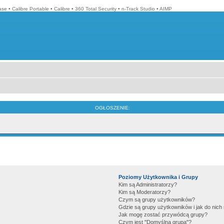
ase
•
Calibre Portable
•
Calibre
•
360 Total Security
•
n-Track Studio
•
AIMP
OGŁOSZENIE:
Poziomy Użytkownika i Grupy
Kim są Administratorzy?
Kim są Moderatorzy?
Czym są grupy użytkowników?
Gdzie są grupy użytkowników i jak do nic
Jak mogę zostać przywódcą grupy?
Czym jest "Domyślna grupa"?