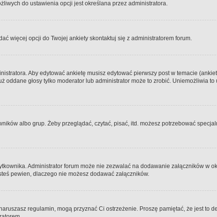
iwych do ustawienia opcji jest określana przez administratora.
dać więcej opcji do Twojej ankiety skontaktuj się z administratorem forum.
nistratora. Aby edytować ankietę musisz edytować pierwszy post w temacie (ankieta
y już oddane głosy tylko moderator lub administrator może to zrobić. Uniemożliwia
ków albo grup. Żeby przeglądać, czytać, pisać, itd. możesz potrzebować specjalny
ytkownika. Administrator forum może nie zezwalać na dodawanie załączników w o
 jesteś pewien, dlaczego nie możesz dodawać załączników.
e naruszasz regulamin, mogą przyznać Ci ostrzeżenie. Proszę pamiętać, że jest to d
tratorem.