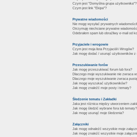
Czym jest "Domyślna grupa użytkownika"?
Czym jest link "Ekipa"?
Prywatne wiadomości
Nie mogę wysyłać prywatnych wiadomości
Otrzymuję niechciane prywatne wiadomośc
Odebrałem spam lub obraźliwy e-mail od ko
Przyjaciele i wrogowie
Czym jest moja lista Przyjaciół i Wrogów?
Jak mogę dodać / usunąć użytkowników z mo
Przeszukiwanie forów
Jak mogę przeszukiwać forum lub fora?
Dlaczego moje wyszukiwanie nie zwraca 
Dlaczego moje wyszukiwanie zwraca pustą
Jak mogę wyszukać użytkowników?
Jak mogę znaleźć moje posty i tematy?
Śledzenie tematu i Zakładki
Jaka jest różnica między utworzeniem zakł
Jak mogę śledzić wybrane fora lub tematy?
Jak mogę usunąć moje śledzenia?
Załączniki
Jak mogę odnaleźć wszystkie moje załączn
Jak mogę znaleźć wszystkie moje załączni