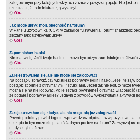
zalogowanym przy kolejnych wizytach zaznacz powyższą opcję. Nie jest to zal
oznacza to, że administrator ją wyłączył.
Góra
Jak mogę ukryć moją obecność na forum?
W Panelu użytkownika (UCP) w zakładce “Ustawienia Forum” znajdziesz opcję 
zliczany jako użytkownik ukryty.
Góra
Zapomniałem hasła!
Nie martw się! Jeśli twoje hasło nie może byc odzyskane, istnieje możliwość z
Góra
Zarejestrowałem się, ale nie mogę się zalogować!
Na początku sprawdź, czy wpisujesz poprawny login i hasło. Jeżeli te są w 
postąpić zgodnie z otrzymanymi instrukcjami. Jeżeli tak nie jest, to może 
można się na nie logować. Po rejestracji powinieneś otrzymać wiadomość czy 
że podałeś poprawny adres? Jednym z powodów wykorzystania aktywacji je
Góra
Zarejestrowałem się kiedyś, ale nie mogę się już zalogować!
Prawdopodobny powód tego to: wprowadzasz błędna nazwę użytkownika lub hasł
usunięte to być może nie pisałeś żadnych postów na forum? Zazwyczaj na fo
do dyskusji na forum.
Góra