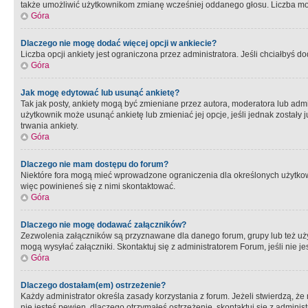
także umożliwić użytkownikom zmianę wcześniej oddanego głosu. Liczba możl
Góra
Dlaczego nie mogę dodać więcej opcji w ankiecie?
Liczba opcji ankiety jest ograniczona przez administratora. Jeśli chciałbyś do
Góra
Jak mogę edytować lub usunąć ankietę?
Tak jak posty, ankiety mogą być zmieniane przez autora, moderatora lub admi
użytkownik może usunąć ankietę lub zmieniać jej opcje, jeśli jednak został
trwania ankiety.
Góra
Dlaczego nie mam dostępu do forum?
Niektóre fora mogą mieć wprowadzone ograniczenia dla określonych użytkowni
więc powinieneś się z nimi skontaktować.
Góra
Dlaczego nie mogę dodawać załączników?
Zezwolenia załączników są przyznawane dla danego forum, grupy lub też uż
mogą wysyłać załączniki. Skontaktuj się z administratorem Forum, jeśli nie
Góra
Dlaczego dostałam(em) ostrzeżenie?
Każdy administrator określa zasady korzystania z forum. Jeżeli stwierdzą, ż
nie jesteś pewien, dlaczego otrzymałeś ostrzeżenie, skontaktuj sie z adminis