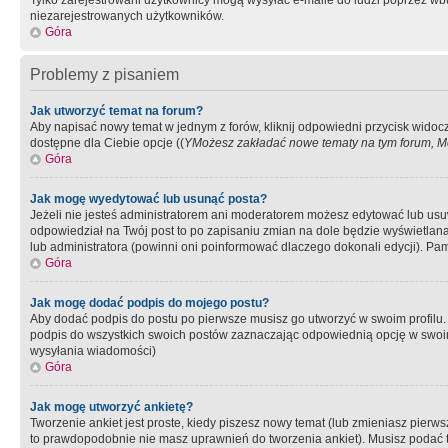
Tylko zarejestrowani użytkownicy mogą wysyłać e-maile do ludzi poprzez wbu
niezarejestrowanych użytkowników.
Góra
Problemy z pisaniem
Jak utworzyć temat na forum?
Aby napisać nowy temat w jednym z forów, kliknij odpowiedni przycisk widoc
dostępne dla Ciebie opcje ((
YMożesz zakładać nowe tematy na tym forum, Mo
Góra
Jak mogę wyedytować lub usunąć posta?
Jeżeli nie jesteś administratorem ani moderatorem możesz edytować lub usuwać
odpowiedział na Twój post to po zapisaniu zmian na dole będzie wyświetlana 
lub administratora (powinni oni poinformować dlaczego dokonali edycji). Pam
Góra
Jak mogę dodać podpis do mojego postu?
Aby dodać podpis do postu po pierwsze musisz go utworzyć w swoim profilu.
podpis do wszystkich swoich postów zaznaczając odpowiednią opcję w swoi
wysyłania wiadomości)
Góra
Jak mogę utworzyć ankietę?
Tworzenie ankiet jest proste, kiedy piszesz nowy temat (lub zmieniasz pier
to prawdopodobnie nie masz uprawnień do tworzenia ankiet). Musisz podać tyt