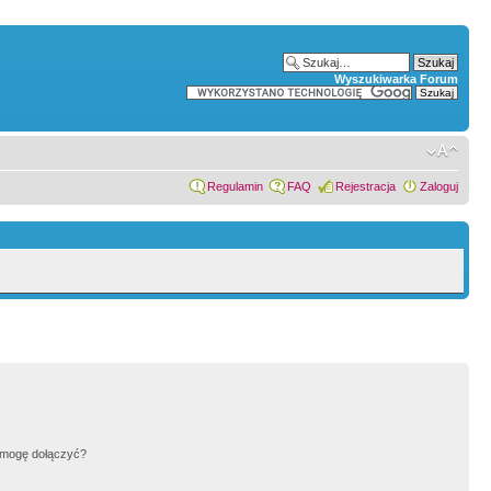
Wyszukiwarka Forum
Regulamin
FAQ
Rejestracja
Zaloguj
h mogę dołączyć?