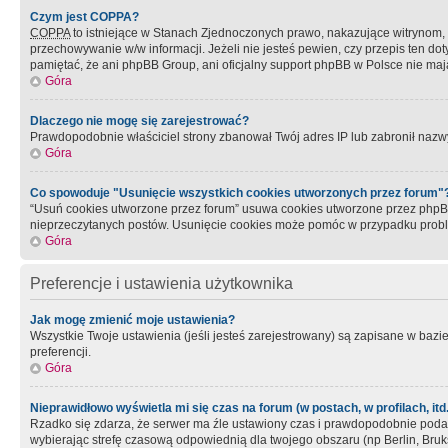
Czym jest COPPA?
COPPA
to istniejące w Stanach Zjednoczonych prawo, nakazujące witrynom
przechowywanie w/w informacji. Jeżeli nie jesteś pewien, czy przepis ten dot
pamiętać, że ani phpBB Group, ani oficjalny support phpBB w Polsce nie mają
Góra
Dlaczego nie mogę się zarejestrować?
Prawdopodobnie właściciel strony zbanował Twój adres IP lub zabronił nazwy 
Góra
Co spowoduje "Usunięcie wszystkich cookies utworzonych przez forum"
“Usuń cookies utworzone przez forum” usuwa cookies utworzone przez phpBB3
nieprzeczytanych postów. Usunięcie cookies może pomóc w przypadku pro
Góra
Preferencje i ustawienia użytkownika
Jak mogę zmienić moje ustawienia?
Wszystkie Twoje ustawienia (jeśli jesteś zarejestrowany) są zapisane w bazie 
preferencji.
Góra
Nieprawidłowo wyświetla mi się czas na forum (w postach, w profilach, itd.
Rzadko się zdarza, że serwer ma źle ustawiony czas i prawdopodobnie podane 
wybierając strefę czasową odpowiednią dla twojego obszaru (np Berlin, Bruk