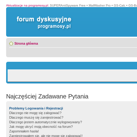
Aktualizacje na programosy.pl
:
SUPERAntiSpyware Free
•
MailWasher Pro
•
GS-Calc
•
GS-B
Strona główna
Najczęściej Zadawane Pytania
Problemy Logowania i Rejestracji
Dlaczego nie mogę się zalogować?
Dlaczego muszę się zarejestrować?
Dlaczego jestem automatycznie wylogowywany?
Jak mogę ukryć moją obecność na forum?
Zapomniałem hasła!
Zarejestrowałem się, ale nie mogę się zalogować!