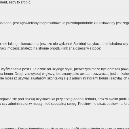
ment, żeby to zrobić.
zas nadal jest wyświetlany nieprawdłowo to prawdopodobnie źle ustawiony jest zega
ikt takiego tłumaczenia jeszcze nie wykonał. Spróbuj zapytać administratora czy m
acji możesz znaleźć na stronie phpBB (link znajdziesz w stopce).
 wyświetlania postu. Zależnie od użytego stylu, pierwszym może być obrazek pow
 na forum. Drugi, zazwyczaj większy, jest znany jako awatar i zazwyczaj jest unik
ie możesz używać awatarów, skontaktuj się z administratorami forum i zapytaj ich 
pojawia się pod nazwą użytkownika przy przeglądaniu tematu, oraz w twoim profilu
zy czy administratorzy mogą mieć specjalną rangę. Prosimy nie pisać postów na for