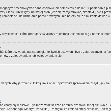
, mogącym przechowywać dane osobowe niepełnoletnich do lat 13, posiadanie pi
yczy Ciebie lub witryny, na której próbujesz się zarejestrować, skontaktuj się z pr
 kompetencji do udzielania porad prawnych i nie należy się z nimi kontaktować w te
użytkownika, której próbujesz użyć przy rejestracji. Skontaktuj się z administrat
?
, które pozwalają na zapamiętanie Twoich ustawień i bycie zalogowanym na forum
blemów z zalogowaniem lub wylogowaniem się.
danych. Aby je zmienić, kliknij link
Panel użytkownika
(przeważnie znajdujący się n
)
czasy są właściwe. Być może widzisz czas ze strefy czasowej innej niż Twoja. Jeże
sela, Kopenhaga, Madryd, Paryż itp.). Pamiętaj, że zmiana strefy czasowej, jak 