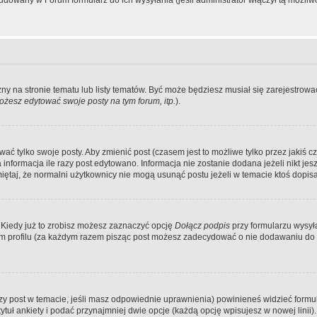
dowany w Forum formularz do ich wysyłania (jeśli administrator włączył tą możliw
zny na stronie tematu lub listy tematów. Być może będziesz musiał się zarejestr
żesz edytować swoje posty na tym forum, itp.
).
 tylko swoje posty. Aby zmienić post (czasem jest to możliwe tylko przez jakiś cz
informacja ile razy post edytowano. Informacja nie zostanie dodana jeżeli nikt je
iętaj, że normalni użytkownicy nie mogą usunąć postu jeżeli w temacie ktoś dopisał
 Kiedy już to zrobisz możesz zaznaczyć opcję
Dołącz podpis
przy formularzu wysy
m profilu (za każdym razem pisząc post możesz zadecydować o nie dodawaniu do 
wszy post w temacie, jeśli masz odpowiednie uprawnienia) powinieneś widzieć formu
uł ankiety i podać przynajmniej dwie opcje (każdą opcję wpisujesz w nowej linii).