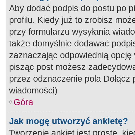
Aby dodać podpis do postu po 
profilu. Kiedy już to zrobisz m
przy formularzu wysyłania wiad
także domyślnie dodawać podpi
zaznaczając odpowiednią opcję 
pisząc post możesz zadecydowa
przez odznaczenie pola Dołącz 
wiadomości)
Góra
Jak mogę utworzyć ankietę?
Tworzenie ankiet jest proste, ki