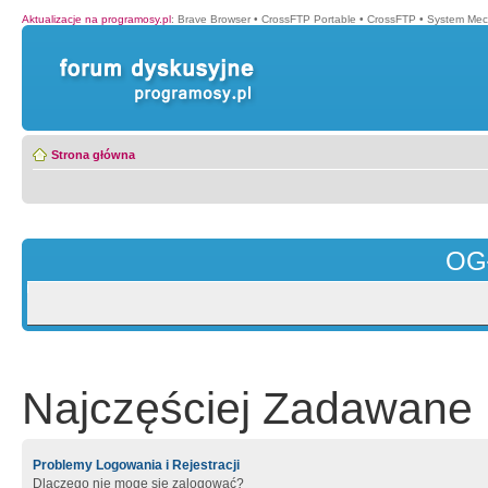
Aktualizacje na programosy.pl
:
Brave Browser
•
CrossFTP Portable
•
CrossFTP
•
System Mec
Strona główna
OG
Najczęściej Zadawane 
Problemy Logowania i Rejestracji
Dlaczego nie mogę się zalogować?