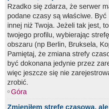
Rzadko się zdarza, że serwer m
podane czasy są właściwe. Być 
innej niż Twoja. Jeżeli tak jest,
twojego profilu, wybierając str
obszaru (np Berlin, Bruksela, Ko
Pamiętaj, że zmiana strefy czas
być dokonana jedynie przez zar
więc jeszcze się nie zarejestrow
zrobić.
Góra
Zmieniłem strefę czasową, ale