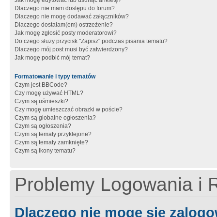
Jak mogę edytować lub usunąć ankietę?
Dlaczego nie mam dostępu do forum?
Dlaczego nie mogę dodawać załączników?
Dlaczego dostałam(em) ostrzeżenie?
Jak mogę zgłosić posty moderatorowi?
Do czego służy przycisk "Zapisz" podczas pisania tematu?
Dlaczego mój post musi być zatwierdzony?
Jak mogę podbić mój temat?
Formatowanie i typy tematów
Czym jest BBCode?
Czy mogę używać HTML?
Czym są uśmieszki?
Czy mogę umieszczać obrazki w poście?
Czym są globalne ogłoszenia?
Czym są ogłoszenia?
Czym są tematy przyklejone?
Czym są tematy zamknięte?
Czym są ikony tematu?
Problemy Logowania i R
Dlaczego nie mogę się zalog