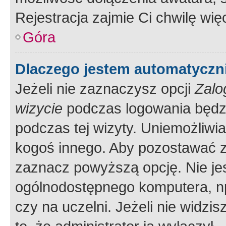
Rejestracja zajmie Ci chwilę wi
Góra
Dlaczego jestem automatycz
Jeżeli nie zaznaczysz opcji
Zalo
wizycie
podczas logowania będzi
podczas tej wizyty. Uniemożliwi
kogoś innego. Aby pozostawać 
zaznacz powyższą opcję. Nie jes
ogólnodostępnego komputera, np.
czy na uczelni. Jeżeli nie widzi