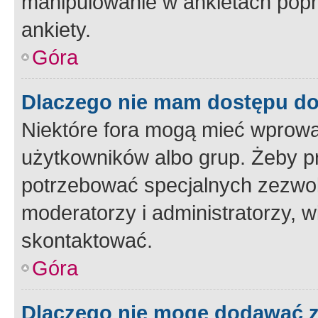
manipulowanie w ankietach popr
ankiety.
Góra
Dlaczego nie mam dostępu d
Niektóre fora mogą mieć wprowa
użytkowników albo grup. Żeby pr
potrzebować specjalnych zezwole
moderatorzy i administratorzy, w
skontaktować.
Góra
Dlaczego nie mogę dodawać 