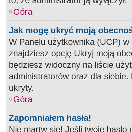
to, że administrator ją wyłączył.
Góra
Jak mogę ukryć moją obecno
W Panelu użytkownika (UCP) w 
znajdziesz opcję Ukryj moją obe
będziesz widoczny na liście użyt
administratorów oraz dla siebie.
ukryty.
Góra
Zapomniałem hasła!
Nie martw się! Jeśli twoje hasło