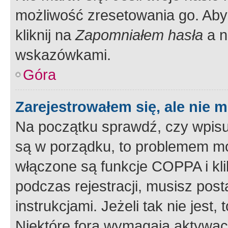
możliwość zresetowania go. Aby 
kliknij na
Zapomniałem hasła
a n
wskazówkami.
Góra
Zarejestrowałem się, ale nie 
Na początku sprawdź, czy wpisuj
są w porządku, to problemem mo
włączone są funkcje COPPA i kl
podczas rejestracji, musisz pos
instrukcjami. Jeżeli tak nie jes
Niektóre fora wymagają aktywac