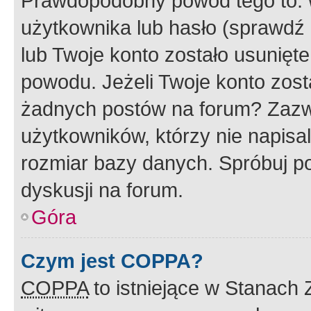
Prawdopodobny powód tego to:
użytkownika lub hasło (sprawdź e
lub Twoje konto zostało usunięte
powodu. Jeżeli Twoje konto zost
żadnych postów na forum? Zazw
użytkowników, którzy nie napisa
rozmiar bazy danych. Spróbuj po
dyskusji na forum.
Góra
Czym jest COPPA?
COPPA
to istniejące w Stanach