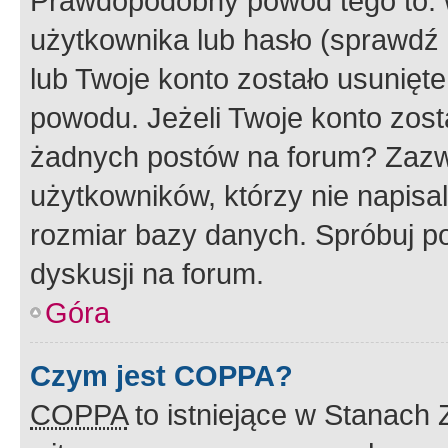
Prawdopodobny powód tego to:
użytkownika lub hasło (sprawdź e
lub Twoje konto zostało usunięte
powodu. Jeżeli Twoje konto zost
żadnych postów na forum? Zazw
użytkowników, którzy nie napisa
rozmiar bazy danych. Spróbuj po
dyskusji na forum.
Góra
Czym jest COPPA?
COPPA
to istniejące w Stanach