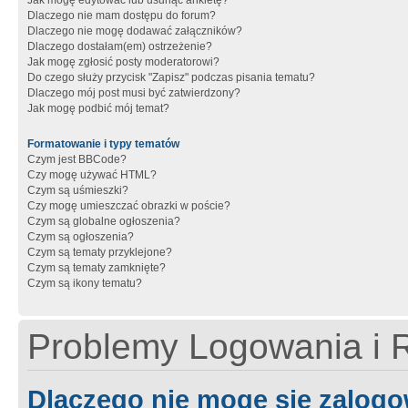
Jak mogę edytować lub usunąć ankietę?
Dlaczego nie mam dostępu do forum?
Dlaczego nie mogę dodawać załączników?
Dlaczego dostałam(em) ostrzeżenie?
Jak mogę zgłosić posty moderatorowi?
Do czego służy przycisk "Zapisz" podczas pisania tematu?
Dlaczego mój post musi być zatwierdzony?
Jak mogę podbić mój temat?
Formatowanie i typy tematów
Czym jest BBCode?
Czy mogę używać HTML?
Czym są uśmieszki?
Czy mogę umieszczać obrazki w poście?
Czym są globalne ogłoszenia?
Czym są ogłoszenia?
Czym są tematy przyklejone?
Czym są tematy zamknięte?
Czym są ikony tematu?
Problemy Logowania i R
Dlaczego nie mogę się zalog