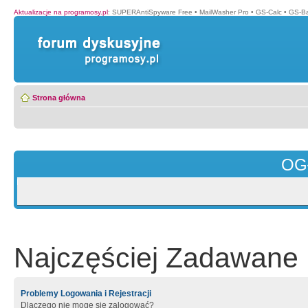
Aktualizacje na programosy.pl
:
SUPERAntiSpyware Free
•
MailWasher Pro
•
GS-Calc
•
GS-B
Strona główna
OG
Najczęściej Zadawane 
Problemy Logowania i Rejestracji
Dlaczego nie mogę się zalogować?