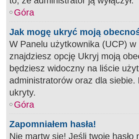
to, że administrator ją wyłączył.
Góra
Jak mogę ukryć moją obecno
W Panelu użytkownika (UCP) w 
znajdziesz opcję Ukryj moją obe
będziesz widoczny na liście użyt
administratorów oraz dla siebie.
ukryty.
Góra
Zapomniałem hasła!
Nie martw się! Jeśli twoje hasło