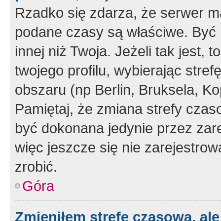
Rzadko się zdarza, że serwer m
podane czasy są właściwe. Być 
innej niż Twoja. Jeżeli tak jest,
twojego profilu, wybierając str
obszaru (np Berlin, Bruksela, Ko
Pamiętaj, że zmiana strefy czas
być dokonana jedynie przez zar
więc jeszcze się nie zarejestrow
zrobić.
Góra
Zmieniłem strefę czasową, ale