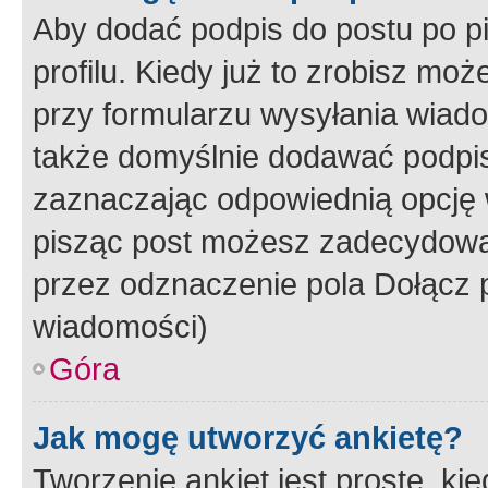
Aby dodać podpis do postu po 
profilu. Kiedy już to zrobisz m
przy formularzu wysyłania wiad
także domyślnie dodawać podpi
zaznaczając odpowiednią opcję 
pisząc post możesz zadecydowa
przez odznaczenie pola Dołącz 
wiadomości)
Góra
Jak mogę utworzyć ankietę?
Tworzenie ankiet jest proste, ki