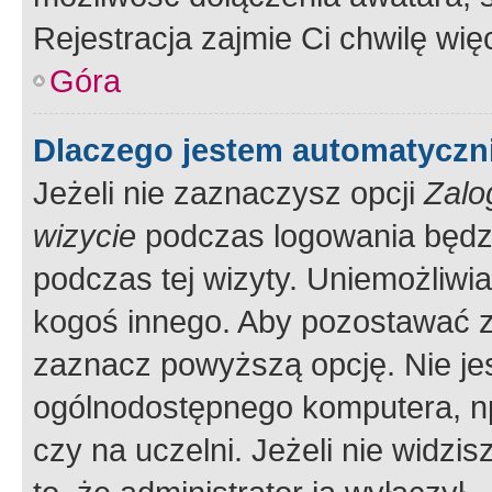
Rejestracja zajmie Ci chwilę wi
Góra
Dlaczego jestem automatycz
Jeżeli nie zaznaczysz opcji
Zalo
wizycie
podczas logowania będzi
podczas tej wizyty. Uniemożliwi
kogoś innego. Aby pozostawać 
zaznacz powyższą opcję. Nie jes
ogólnodostępnego komputera, np.
czy na uczelni. Jeżeli nie widzi