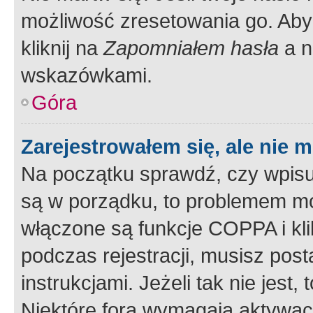
możliwość zresetowania go. Aby 
kliknij na
Zapomniałem hasła
a n
wskazówkami.
Góra
Zarejestrowałem się, ale nie 
Na początku sprawdź, czy wpisuj
są w porządku, to problemem mo
włączone są funkcje COPPA i kl
podczas rejestracji, musisz pos
instrukcjami. Jeżeli tak nie jes
Niektóre fora wymagają aktywac