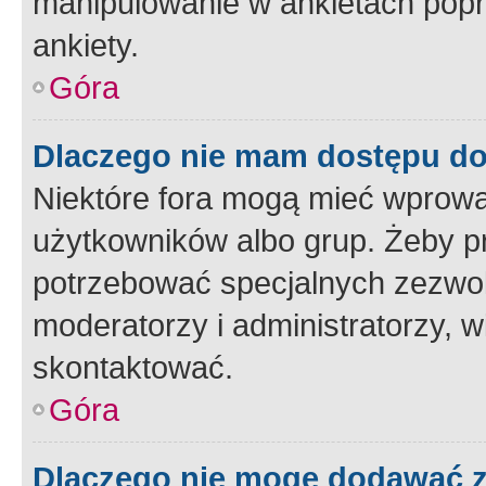
manipulowanie w ankietach popr
ankiety.
Góra
Dlaczego nie mam dostępu d
Niektóre fora mogą mieć wprowa
użytkowników albo grup. Żeby pr
potrzebować specjalnych zezwole
moderatorzy i administratorzy, w
skontaktować.
Góra
Dlaczego nie mogę dodawać 