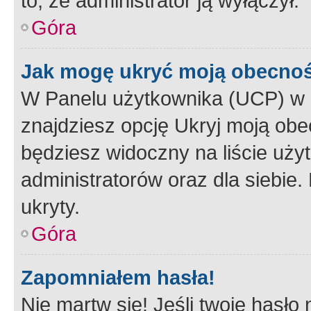
to, że administrator ją wyłączył.
Góra
Jak mogę ukryć moją obecno
W Panelu użytkownika (UCP) w 
znajdziesz opcję Ukryj moją obe
będziesz widoczny na liście użyt
administratorów oraz dla siebie.
ukryty.
Góra
Zapomniałem hasła!
Nie martw się! Jeśli twoje hasło