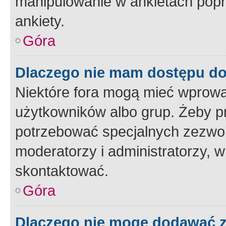
manipulowanie w ankietach popr
ankiety.
Góra
Dlaczego nie mam dostępu d
Niektóre fora mogą mieć wprowa
użytkowników albo grup. Żeby pr
potrzebować specjalnych zezwole
moderatorzy i administratorzy, w
skontaktować.
Góra
Dlaczego nie mogę dodawać 