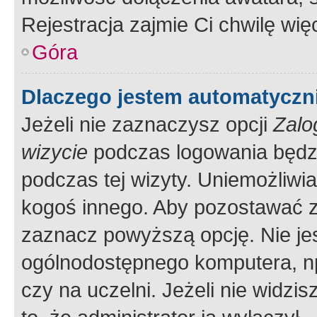
Rejestracja zajmie Ci chwilę wi
Góra
Dlaczego jestem automatycz
Jeżeli nie zaznaczysz opcji
Zalo
wizycie
podczas logowania będzi
podczas tej wizyty. Uniemożliwi
kogoś innego. Aby pozostawać 
zaznacz powyższą opcję. Nie jes
ogólnodostępnego komputera, np.
czy na uczelni. Jeżeli nie widzi