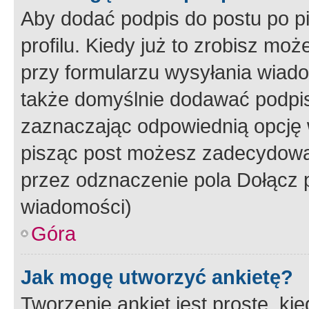
Aby dodać podpis do postu po 
profilu. Kiedy już to zrobisz m
przy formularzu wysyłania wiad
także domyślnie dodawać podpi
zaznaczając odpowiednią opcję 
pisząc post możesz zadecydowa
przez odznaczenie pola Dołącz 
wiadomości)
Góra
Jak mogę utworzyć ankietę?
Tworzenie ankiet jest proste, ki