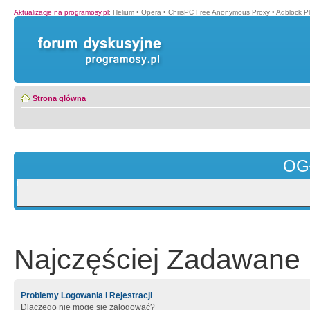
Aktualizacje na programosy.pl
:
Helium
•
Opera
•
ChrisPC Free Anonymous Proxy
•
Adblock P
Strona główna
OG
Najczęściej Zadawane 
Problemy Logowania i Rejestracji
Dlaczego nie mogę się zalogować?