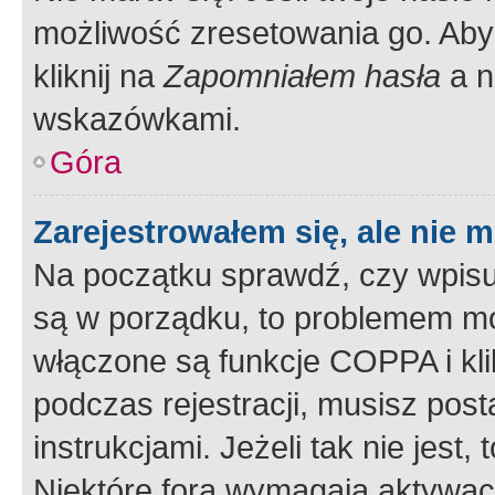
możliwość zresetowania go. Aby 
kliknij na
Zapomniałem hasła
a n
wskazówkami.
Góra
Zarejestrowałem się, ale nie 
Na początku sprawdź, czy wpisuj
są w porządku, to problemem mo
włączone są funkcje COPPA i kl
podczas rejestracji, musisz pos
instrukcjami. Jeżeli tak nie jes
Niektóre fora wymagają aktywac