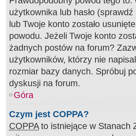
Prawdopodobny powód tego to:
użytkownika lub hasło (sprawdź e
lub Twoje konto zostało usunięte
powodu. Jeżeli Twoje konto zost
żadnych postów na forum? Zazw
użytkowników, którzy nie napisa
rozmiar bazy danych. Spróbuj po
dyskusji na forum.
Góra
Czym jest COPPA?
COPPA
to istniejące w Stanach