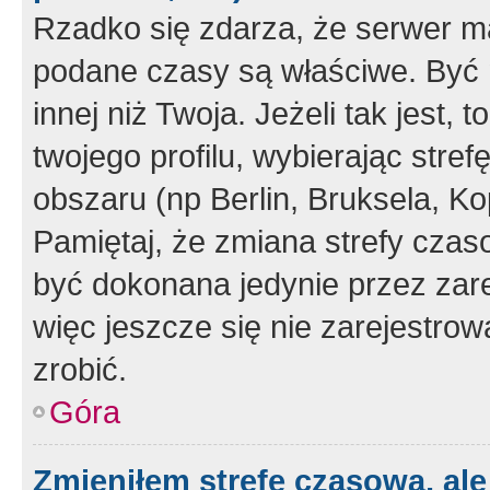
Rzadko się zdarza, że serwer m
podane czasy są właściwe. Być 
innej niż Twoja. Jeżeli tak jest,
twojego profilu, wybierając str
obszaru (np Berlin, Bruksela, Ko
Pamiętaj, że zmiana strefy czas
być dokonana jedynie przez zar
więc jeszcze się nie zarejestrow
zrobić.
Góra
Zmieniłem strefę czasową, ale