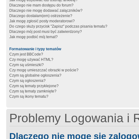
Jak mogę edytować lub usunąć ankietę?
Dlaczego nie mam dostępu do forum?
Dlaczego nie mogę dodawać załączników?
Dlaczego dostałam(em) ostrzeżenie?
Jak mogę zgłosić posty moderatorowi?
Do czego służy przycisk "Zapisz" podczas pisania tematu?
Dlaczego mój post musi być zatwierdzony?
Jak mogę podbić mój temat?
Formatowanie i typy tematów
Czym jest BBCode?
Czy mogę używać HTML?
Czym są uśmieszki?
Czy mogę umieszczać obrazki w poście?
Czym są globalne ogłoszenia?
Czym są ogłoszenia?
Czym są tematy przyklejone?
Czym są tematy zamknięte?
Czym są ikony tematu?
Problemy Logowania i R
Dlaczego nie mogę się zalog