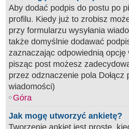
Aby dodać podpis do postu po 
profilu. Kiedy już to zrobisz m
przy formularzu wysyłania wiad
także domyślnie dodawać podpi
zaznaczając odpowiednią opcję 
pisząc post możesz zadecydowa
przez odznaczenie pola Dołącz 
wiadomości)
Góra
Jak mogę utworzyć ankietę?
Tworzenie ankiet jest proste, ki