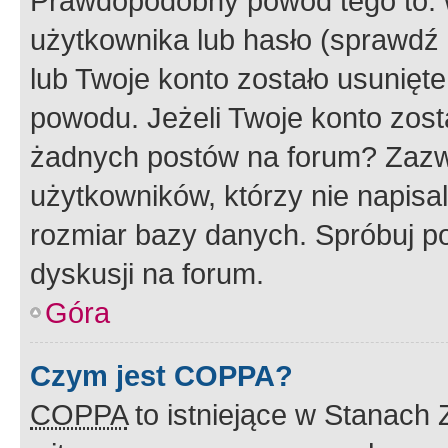
Prawdopodobny powód tego to:
użytkownika lub hasło (sprawdź e
lub Twoje konto zostało usunięte
powodu. Jeżeli Twoje konto zost
żadnych postów na forum? Zazw
użytkowników, którzy nie napisa
rozmiar bazy danych. Spróbuj po
dyskusji na forum.
Góra
Czym jest COPPA?
COPPA
to istniejące w Stanach