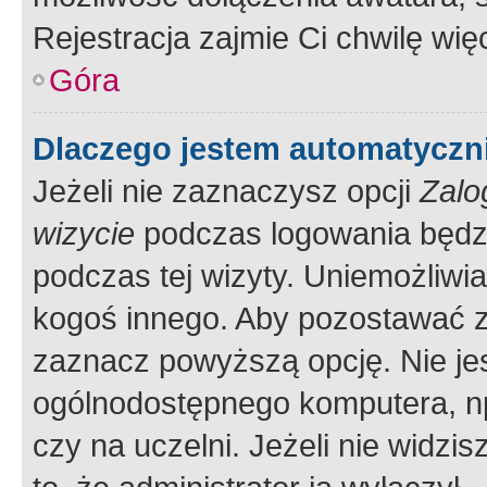
Rejestracja zajmie Ci chwilę wi
Góra
Dlaczego jestem automatycz
Jeżeli nie zaznaczysz opcji
Zalo
wizycie
podczas logowania będzi
podczas tej wizyty. Uniemożliwi
kogoś innego. Aby pozostawać 
zaznacz powyższą opcję. Nie jes
ogólnodostępnego komputera, np.
czy na uczelni. Jeżeli nie widzi