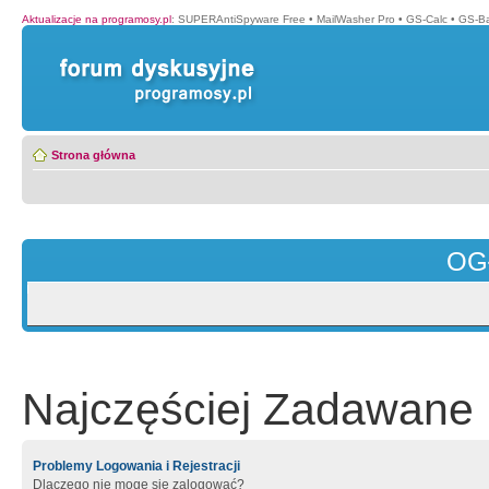
Aktualizacje na programosy.pl
:
SUPERAntiSpyware Free
•
MailWasher Pro
•
GS-Calc
•
GS-B
Strona główna
OG
Najczęściej Zadawane 
Problemy Logowania i Rejestracji
Dlaczego nie mogę się zalogować?