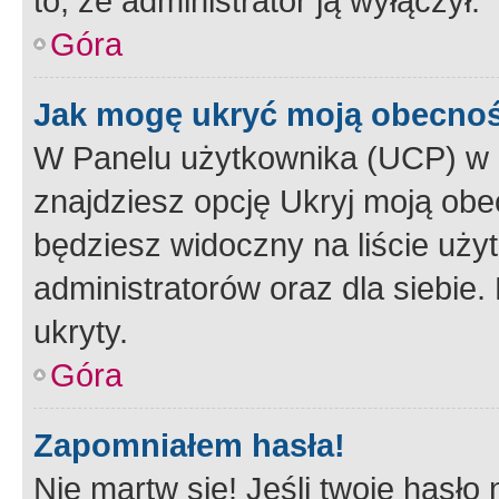
to, że administrator ją wyłączył.
Góra
Jak mogę ukryć moją obecno
W Panelu użytkownika (UCP) w 
znajdziesz opcję Ukryj moją obe
będziesz widoczny na liście użyt
administratorów oraz dla siebie.
ukryty.
Góra
Zapomniałem hasła!
Nie martw się! Jeśli twoje hasło