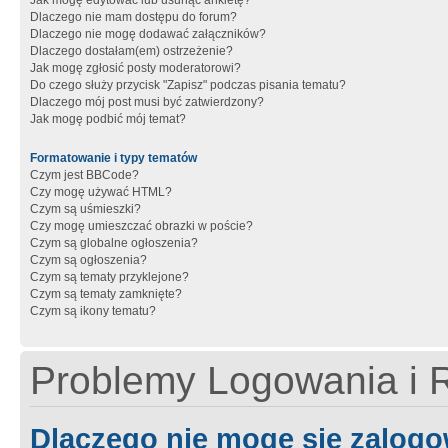
Jak mogę edytować lub usunąć ankietę?
Dlaczego nie mam dostępu do forum?
Dlaczego nie mogę dodawać załączników?
Dlaczego dostałam(em) ostrzeżenie?
Jak mogę zgłosić posty moderatorowi?
Do czego służy przycisk "Zapisz" podczas pisania tematu?
Dlaczego mój post musi być zatwierdzony?
Jak mogę podbić mój temat?
Formatowanie i typy tematów
Czym jest BBCode?
Czy mogę używać HTML?
Czym są uśmieszki?
Czy mogę umieszczać obrazki w poście?
Czym są globalne ogłoszenia?
Czym są ogłoszenia?
Czym są tematy przyklejone?
Czym są tematy zamknięte?
Czym są ikony tematu?
Problemy Logowania i R
Dlaczego nie mogę się zalog