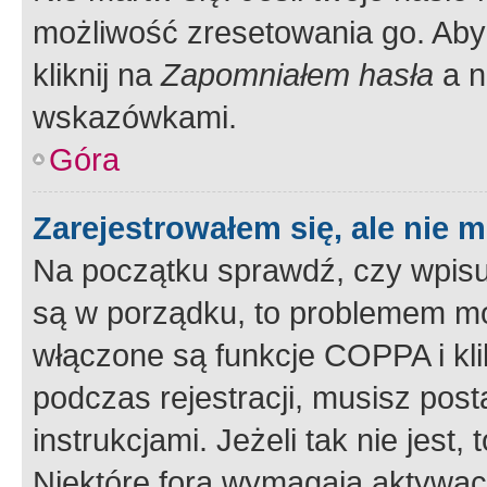
możliwość zresetowania go. Aby 
kliknij na
Zapomniałem hasła
a n
wskazówkami.
Góra
Zarejestrowałem się, ale nie 
Na początku sprawdź, czy wpisuj
są w porządku, to problemem mo
włączone są funkcje COPPA i kl
podczas rejestracji, musisz pos
instrukcjami. Jeżeli tak nie jes
Niektóre fora wymagają aktywac