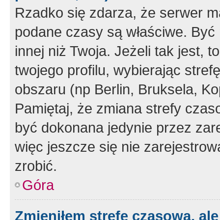
Rzadko się zdarza, że serwer m
podane czasy są właściwe. Być 
innej niż Twoja. Jeżeli tak jest,
twojego profilu, wybierając str
obszaru (np Berlin, Bruksela, Ko
Pamiętaj, że zmiana strefy czas
być dokonana jedynie przez zar
więc jeszcze się nie zarejestrow
zrobić.
Góra
Zmieniłem strefę czasową, ale