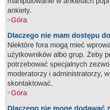
manipulowanie w ankietach popr
ankiety.
Góra
Dlaczego nie mam dostępu d
Niektóre fora mogą mieć wprowa
użytkowników albo grup. Żeby pr
potrzebować specjalnych zezwole
moderatorzy i administratorzy, w
skontaktować.
Góra
Dlaczego nie mogę dodawać 