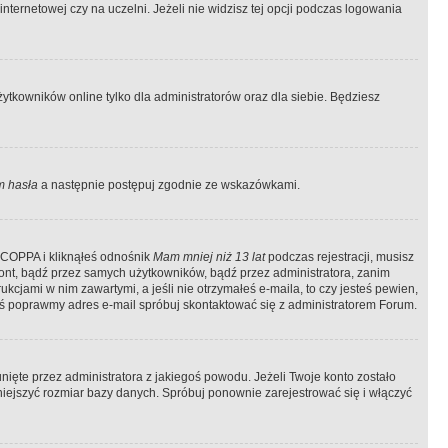
ternetowej czy na uczelni. Jeżeli nie widzisz tej opcji podczas logowania
tkowników online tylko dla administratorów oraz dla siebie. Będziesz
 hasła
a następnie postępuj zgodnie ze wskazówkami.
e COPPA i kliknąłeś odnośnik
Mam mniej niż 13 lat
podczas rejestracji, musisz
kont, bądź przez samych użytkowników, bądź przez administratora, zanim
cjami w nim zawartymi, a jeśli nie otrzymałeś e-maila, to czy jesteś pewien,
ś poprawmy adres e-mail spróbuj skontaktować się z administratorem Forum.
ięte przez administratora z jakiegoś powodu. Jeżeli Twoje konto zostało
iejszyć rozmiar bazy danych. Spróbuj ponownie zarejestrować się i włączyć