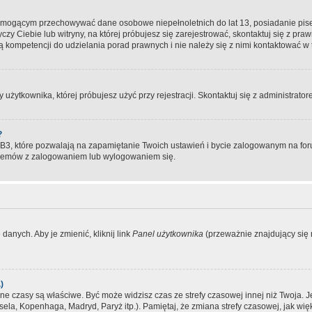
, mogącym przechowywać dane osobowe niepełnoletnich do lat 13, posiadanie pi
yczy Ciebie lub witryny, na której próbujesz się zarejestrować, skontaktuj się z pr
 kompetencji do udzielania porad prawnych i nie należy się z nimi kontaktować w te
użytkownika, której próbujesz użyć przy rejestracji. Skontaktuj się z administrat
?
, które pozwalają na zapamiętanie Twoich ustawień i bycie zalogowanym na forum
blemów z zalogowaniem lub wylogowaniem się.
danych. Aby je zmienić, kliknij link
Panel użytkownika
(przeważnie znajdujący się n
)
czasy są właściwe. Być może widzisz czas ze strefy czasowej innej niż Twoja. Jeże
sela, Kopenhaga, Madryd, Paryż itp.). Pamiętaj, że zmiana strefy czasowej, jak 