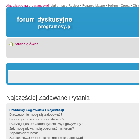
Aktualizacje na programosy.pl
:
Light Image Resizer
•
Rename Master
•
Helium
•
Opera
•
Chr
Strona główna
Najczęściej Zadawane Pytania
Problemy Logowania i Rejestracji
Dlaczego nie mogę się zalogować?
Dlaczego muszę się zarejestrować?
Dlaczego jestem automatycznie wylogowywany?
Jak mogę ukryć moją obecność na forum?
Zapomniałem hasła!
Zarejestrowałem się, ale nie mogę się zalogować!