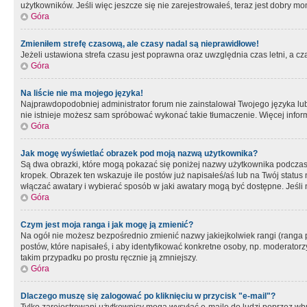
użytkowników. Jeśli więc jeszcze się nie zarejestrowałeś, teraz jest dobry mo
Góra
Zmieniłem strefę czasową, ale czasy nadal są nieprawidłowe!
Jeżeli ustawiona strefa czasu jest poprawna oraz uwzględnia czas letni, a c
Góra
Na liście nie ma mojego języka!
Najprawdopodobniej administrator forum nie zainstalował Twojego języka lub n
nie istnieje możesz sam spróbować wykonać takie tłumaczenie. Więcej inform
Góra
Jak mogę wyświetlać obrazek pod moją nazwą użytkownika?
Są dwa obrazki, które mogą pokazać się poniżej nazwy użytkownika podczas
kropek. Obrazek ten wskazuje ile postów już napisałeś/aś lub na Twój status
włączać awatary i wybierać sposób w jaki awatary mogą być dostępne. Jeśli n
Góra
Czym jest moja ranga i jak mogę ją zmienić?
Na ogół nie możesz bezpośrednio zmienić nazwy jakiejkolwiek rangi (ranga 
postów, które napisałeś, i aby identyfikować konkretne osoby, np. moderator
takim przypadku po prostu ręcznie ją zmniejszy.
Góra
Dlaczego muszę się zalogować po kliknięciu w przycisk "e-mail"?