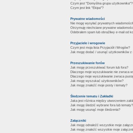
Czym jest "Domyślna grupa użytkownika"?
Czym jest link "Ekipa"?
Prywatne wiadomości
Nie mogę wysyłać prywatnych wiadomości
Otrzymuję niechciane prywatne wiadomośc
Odebrałem spam lub obraźliwy e-mail od ko
Przyjaciele i wrogowie
Czym jest moja lista Przyjaciół i Wrogów?
Jak mogę dodać / usunąć użytkowników z mo
Przeszukiwanie forów
Jak mogę przeszukiwać forum lub fora?
Dlaczego moje wyszukiwanie nie zwraca 
Dlaczego moje wyszukiwanie zwraca pustą
Jak mogę wyszukać użytkowników?
Jak mogę znaleźć moje posty i tematy?
Śledzenie tematu i Zakładki
Jaka jest różnica między utworzeniem zakł
Jak mogę śledzić wybrane fora lub tematy?
Jak mogę usunąć moje śledzenia?
Załączniki
Jak mogę odnaleźć wszystkie moje załączn
Jak mogę znaleźć wszystkie moje załączni