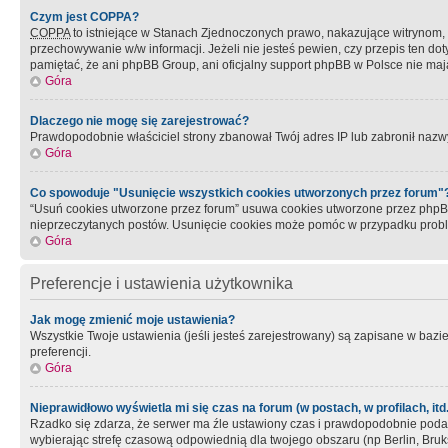
Czym jest COPPA?
COPPA
to istniejące w Stanach Zjednoczonych prawo, nakazujące witrynom
przechowywanie w/w informacji. Jeżeli nie jesteś pewien, czy przepis ten dot
pamiętać, że ani phpBB Group, ani oficjalny support phpBB w Polsce nie mają
Góra
Dlaczego nie mogę się zarejestrować?
Prawdopodobnie właściciel strony zbanował Twój adres IP lub zabronił nazwy 
Góra
Co spowoduje "Usunięcie wszystkich cookies utworzonych przez forum"
“Usuń cookies utworzone przez forum” usuwa cookies utworzone przez phpBB3
nieprzeczytanych postów. Usunięcie cookies może pomóc w przypadku pro
Góra
Preferencje i ustawienia użytkownika
Jak mogę zmienić moje ustawienia?
Wszystkie Twoje ustawienia (jeśli jesteś zarejestrowany) są zapisane w bazie 
preferencji.
Góra
Nieprawidłowo wyświetla mi się czas na forum (w postach, w profilach, itd.
Rzadko się zdarza, że serwer ma źle ustawiony czas i prawdopodobnie podane 
wybierając strefę czasową odpowiednią dla twojego obszaru (np Berlin, Bruk