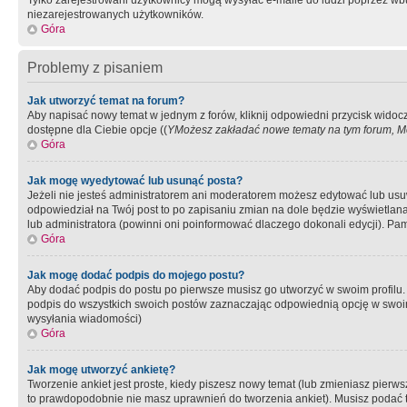
Tylko zarejestrowani użytkownicy mogą wysyłać e-maile do ludzi poprzez wbu
niezarejestrowanych użytkowników.
Góra
Problemy z pisaniem
Jak utworzyć temat na forum?
Aby napisać nowy temat w jednym z forów, kliknij odpowiedni przycisk widoc
dostępne dla Ciebie opcje ((
YMożesz zakładać nowe tematy na tym forum, Mo
Góra
Jak mogę wyedytować lub usunąć posta?
Jeżeli nie jesteś administratorem ani moderatorem możesz edytować lub usuwać
odpowiedział na Twój post to po zapisaniu zmian na dole będzie wyświetlana 
lub administratora (powinni oni poinformować dlaczego dokonali edycji). Pam
Góra
Jak mogę dodać podpis do mojego postu?
Aby dodać podpis do postu po pierwsze musisz go utworzyć w swoim profilu.
podpis do wszystkich swoich postów zaznaczając odpowiednią opcję w swoi
wysyłania wiadomości)
Góra
Jak mogę utworzyć ankietę?
Tworzenie ankiet jest proste, kiedy piszesz nowy temat (lub zmieniasz pier
to prawdopodobnie nie masz uprawnień do tworzenia ankiet). Musisz podać tyt