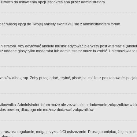
iwych do ustawienia opcji jest określana przez administratora.
dać więcej opcji do Twojej ankiety skontaktuj się z administratorem forum.
nistratora. Aby edytować ankietę musisz edytować pierwszy post w temacie (ankieta
y już oddane głosy tylko moderator lub administrator może to zrobić. Uniemożliwia
ków albo grup. Żeby przeglądać, czytać, pisać, itd. możesz potrzebować specjalny
ytkownika. Administrator forum może nie zezwalać na dodawanie załączników w o
 jesteś pewien, dlaczego nie możesz dodawać załączników.
e naruszasz regulamin, mogą przyznać Ci ostrzeżenie. Proszę pamiętać, że jest to d
tratorem.