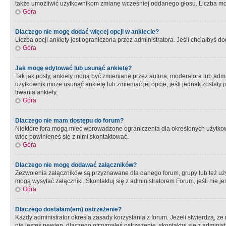
także umożliwić użytkownikom zmianę wcześniej oddanego głosu. Liczba możl
Góra
Dlaczego nie mogę dodać więcej opcji w ankiecie?
Liczba opcji ankiety jest ograniczona przez administratora. Jeśli chciałbyś do
Góra
Jak mogę edytować lub usunąć ankietę?
Tak jak posty, ankiety mogą być zmieniane przez autora, moderatora lub admi
użytkownik może usunąć ankietę lub zmieniać jej opcje, jeśli jednak został
trwania ankiety.
Góra
Dlaczego nie mam dostępu do forum?
Niektóre fora mogą mieć wprowadzone ograniczenia dla określonych użytkowni
więc powinieneś się z nimi skontaktować.
Góra
Dlaczego nie mogę dodawać załączników?
Zezwolenia załączników są przyznawane dla danego forum, grupy lub też uż
mogą wysyłać załączniki. Skontaktuj się z administratorem Forum, jeśli nie
Góra
Dlaczego dostałam(em) ostrzeżenie?
Każdy administrator określa zasady korzystania z forum. Jeżeli stwierdzą, ż
nie jesteś pewien, dlaczego otrzymałeś ostrzeżenie, skontaktuj sie z adminis