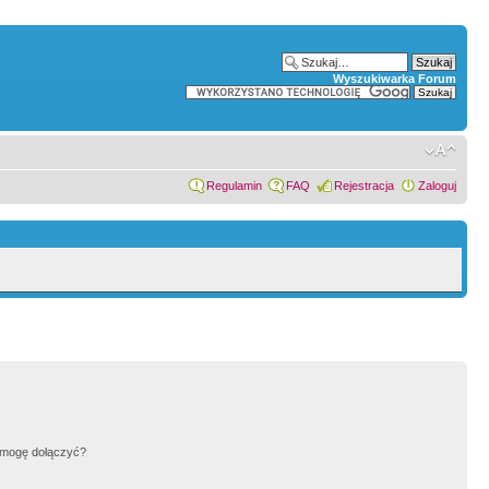
Wyszukiwarka Forum
Regulamin
FAQ
Rejestracja
Zaloguj
h mogę dołączyć?