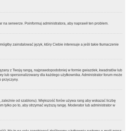
r na serwerze. Poinformuj administratora, aby naprawił ten problem.
ógłby zainstalować język, który Ciebie interesuje a jeśli takie tłumaczenie
iązany z Twoją rangą, najprawdopodobniej w formie gwiazdek, kwadratów lub
atowy lub spersonalizowany dla każdego użytkownika. Administrator forum może
o przyczyny.
, zależnie od szablonu). Większość forów używa rang aby wskazać liczbę
um tylko po to, aby otrzymać wyższą rangę. Moderator lub administrator w