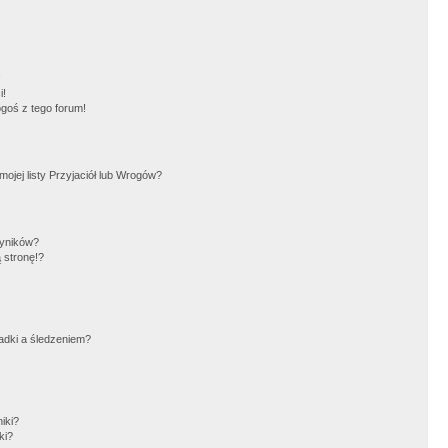
!
i!
goś z tego forum!
jej listy Przyjaciół lub Wrogów?
wyników?
 stronę!?
adki a śledzeniem?
iki?
ki?