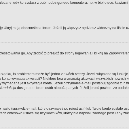
ecane, gdy korzystasz z ogólnodostępnego komputera, np. w bibliotece, kawiarni in
Ukryj moją obecność na forum. Jeżeli ją włączysz będziesz widoczny na liście uży
resetowania go. Aby zrobić to przejdź do strony logowania i kliknij na
Zapomniałem
porządku, to problemem może być jedna z dwóch rzeczy. Jeżeli włączone są funkcj
twoje konto wymaga aktywacji? Niektóre fora wymagają aktywacji wszystkich nowych 
wymagana jest aktywacja konta. Jeżeli otrzymałeś e-mail postępuj zgodnie z instruk
st
redukcja
dostępu do forum osób niepożądanych. Jeżeli jesteś pewien, że podałe
o (sprawdź e-mail, który otrzymałeś po rejestracji) lub Twoje konto zostało usun
rach okresowo usuwa się użytkowników, którzy nie napisali żadnego postu aby zmn