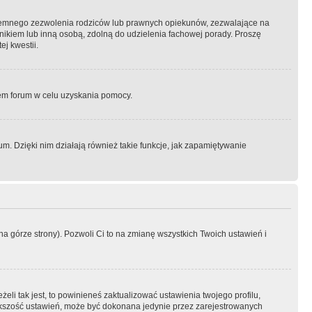
semnego zezwolenia rodziców lub prawnych opiekunów, zezwalające na
awnikiem lub inną osobą, zdolną do udzielenia fachowej porady. Proszę
j kwestii.
orem forum w celu uzyskania pomocy.
. Dzięki nim działają również takie funkcje, jak zapamiętywanie
a górze strony). Pozwoli Ci to na zmianę wszystkich Twoich ustawień i
li tak jest, to powinieneś zaktualizować ustawienia twojego profilu,
większość ustawień, może być dokonana jedynie przez zarejestrowanych