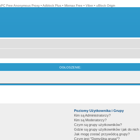
isPC Free Anonymous Proxy
•
Adblock Plus
•
Mixmax Free
•
Viber
•
uBlock Origin
OGŁOSZENIE:
Poziomy Użytkownika i Grupy
Kim są Administratorzy?
Kim są Moderatorzy?
Czym są grupy użytkowników?
Gdzie są grupy użytkowników i jak do nic
Jak mogę zostać przywódcą grupy?
Czym jest "Domyślna grupa"?