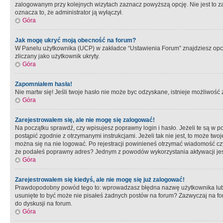
zalogowanym przy kolejnych wizytach zaznacz powyższą opcję. Nie jest to zal
oznacza to, że administrator ją wyłączył.
Góra
Jak mogę ukryć moją obecność na forum?
W Panelu użytkownika (UCP) w zakładce “Ustawienia Forum” znajdziesz opcję 
zliczany jako użytkownik ukryty.
Góra
Zapomniałem hasła!
Nie martw się! Jeśli twoje hasło nie może byc odzyskane, istnieje możliwość z
Góra
Zarejestrowałem się, ale nie mogę się zalogować!
Na początku sprawdź, czy wpisujesz poprawny login i hasło. Jeżeli te są w 
postąpić zgodnie z otrzymanymi instrukcjami. Jeżeli tak nie jest, to może 
można się na nie logować. Po rejestracji powinieneś otrzymać wiadomość czy 
że podałeś poprawny adres? Jednym z powodów wykorzystania aktywacji je
Góra
Zarejestrowałem się kiedyś, ale nie mogę się już zalogować!
Prawdopodobny powód tego to: wprowadzasz błędna nazwę użytkownika lub hasł
usunięte to być może nie pisałeś żadnych postów na forum? Zazwyczaj na fo
do dyskusji na forum.
Góra