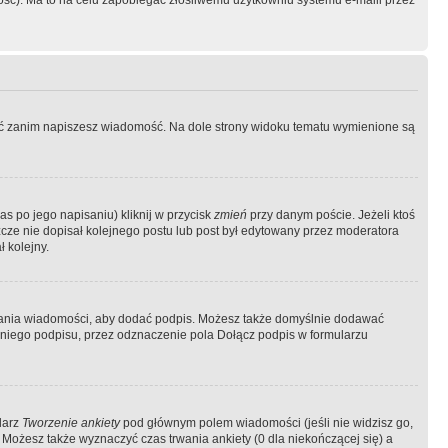
ość). Ma to na celu zapobiegać złośliwemu użytkowniu systemu e-maili przez
ować zanim napiszesz wiadomość. Na dole strony widoku tematu wymienione są
as po jego napisaniu) kliknij w przycisk
zmień
przy danym poście. Jeżeli ktoś
szcze nie dopisał kolejnego postu lub post był edytowany przez moderatora
 kolejny.
łania wiadomości, aby dodać podpis. Możesz także domyślnie dodawać
niego podpisu, przez odznaczenie pola Dołącz podpis w formularzu
larz
Tworzenie ankiety
pod głównym polem wiadomości (jeśli nie widzisz go,
 Możesz także wyznaczyć czas trwania ankiety (0 dla niekończącej się) a