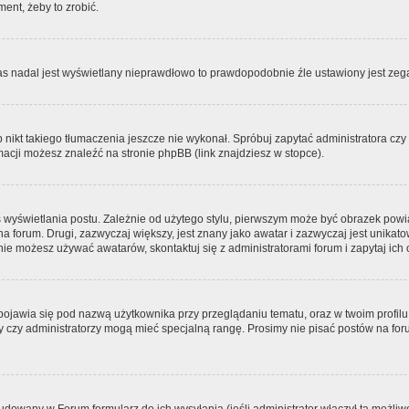
ment, żeby to zrobić.
zas nadal jest wyświetlany nieprawdłowo to prawdopodobnie źle ustawiony jest zega
ikt takiego tłumaczenia jeszcze nie wykonał. Spróbuj zapytać administratora czy m
acji możesz znaleźć na stronie phpBB (link znajdziesz w stopce).
 wyświetlania postu. Zależnie od użytego stylu, pierwszym może być obrazek pow
 na forum. Drugi, zazwyczaj większy, jest znany jako awatar i zazwyczaj jest unik
ie możesz używać awatarów, skontaktuj się z administratorami forum i zapytaj ich 
pojawia się pod nazwą użytkownika przy przeglądaniu tematu, oraz w twoim profilu
zy czy administratorzy mogą mieć specjalną rangę. Prosimy nie pisać postów na for