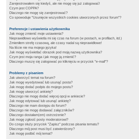
Zarejestrowałem się kiedyś, ale nie mogę się już zalogować!
Czym jest COPPA?
Dlaczego nie mogę się zarejestrować?
Co spowoduje "Usunięcie wszystkich cookies utworzonych przez forum"?
Preferencje i ustawienia użytkownika
Jak mogę zmienić moje ustawienia?
Nieprawidłowo wyświetla mi się czas na forum (w postach, w profilach, itd.)
Zmieniłem strefę czasową, ale czasy nadal są nieprawidłowe!
Na liście nie ma mojego języka!
Jak mogę wyświetlać obrazek pod moją nazwą użytkownika?
Czym jest moja ranga i jak mogę ją zmienić?
Dlaczego muszę się zalogować po kliknięciu w przycisk "e-mail"?
Problemy z pisaniem
Jak utworzyć temat na forum?
Jak mogę wyedytować lub usunąć posta?
Jak mogę dodać podpis do mojego postu?
Jak mogę utworzyć ankietę?
Dlaczego nie mogę dodać więcej opcji w ankiecie?
Jak mogę edytować lub usunąć ankietę?
Dlaczego nie mam dostępu do forum?
Dlaczego nie mogę dodawać załączników?
Dlaczego dostałam(em) ostrzeżenie?
Jak mogę zgłosić posty moderatorowi?
Do czego służy przycisk "Zapisz" podczas pisania tematu?
Dlaczego mój post musi być zatwierdzony?
Jak mogę podbić mój temat?