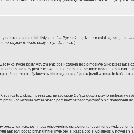
dowany w Forum formularz do ich wysyłania (jeśli administrator włączył tą możliw
zny na stronie tematu lub listy tematów. Być może będziesz musiał się zarejestr
żesz edytować swoje posty na tym forum, itp.
).
 tylko swoje posty. Aby zmienić post (czasem jest to możliwe tylko przez jakiś cz
informacja ile razy post edytowano. Informacja nie zostanie dodana jeżeli nikt je
iętaj, że normalni użytkownicy nie mogą usunąć postu jeżeli w temacie ktoś dopisał
 Kiedy już to zrobisz możesz zaznaczyć opcję
Dołącz podpis
przy formularzu wysy
m profilu (za każdym razem pisząc post możesz zadecydować o nie dodawaniu do 
wszy post w temacie, jeśli masz odpowiednie uprawnienia) powinieneś widzieć formu
uł ankiety i podać przynajmniej dwie opcje (każdą opcję wpisujesz w nowej linii).