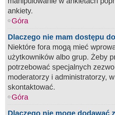
manipulowanie w ankietach popr
ankiety.
Góra
Dlaczego nie mam dostępu d
Niektóre fora mogą mieć wprowa
użytkowników albo grup. Żeby pr
potrzebować specjalnych zezwole
moderatorzy i administratorzy, w
skontaktować.
Góra
Dlaczego nie mogę dodawać 