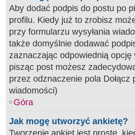
Aby dodać podpis do postu po 
profilu. Kiedy już to zrobisz m
przy formularzu wysyłania wiad
także domyślnie dodawać podpi
zaznaczając odpowiednią opcję 
pisząc post możesz zadecydowa
przez odznaczenie pola Dołącz 
wiadomości)
Góra
Jak mogę utworzyć ankietę?
Tworzenie ankiet jest proste, ki