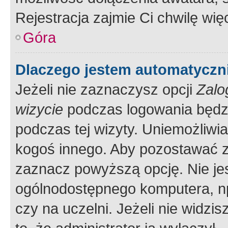
Rejestracja zajmie Ci chwilę wi
Góra
Dlaczego jestem automatycz
Jeżeli nie zaznaczysz opcji
Zalo
wizycie
podczas logowania będzi
podczas tej wizyty. Uniemożliwi
kogoś innego. Aby pozostawać 
zaznacz powyższą opcję. Nie jes
ogólnodostępnego komputera, np.
czy na uczelni. Jeżeli nie widzi