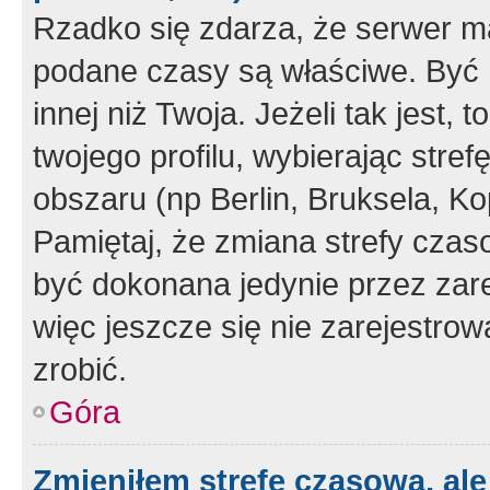
Rzadko się zdarza, że serwer m
podane czasy są właściwe. Być 
innej niż Twoja. Jeżeli tak jest,
twojego profilu, wybierając str
obszaru (np Berlin, Bruksela, Ko
Pamiętaj, że zmiana strefy czas
być dokonana jedynie przez zar
więc jeszcze się nie zarejestrow
zrobić.
Góra
Zmieniłem strefę czasową, ale