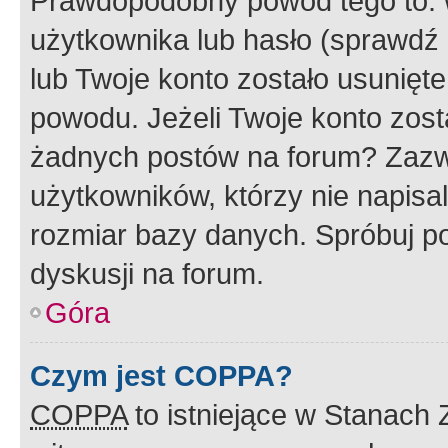
Prawdopodobny powód tego to:
użytkownika lub hasło (sprawdź e
lub Twoje konto zostało usunięte
powodu. Jeżeli Twoje konto zost
żadnych postów na forum? Zazw
użytkowników, którzy nie napisa
rozmiar bazy danych. Spróbuj po
dyskusji na forum.
Góra
Czym jest COPPA?
COPPA
to istniejące w Stanach