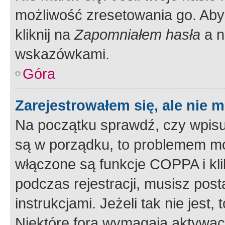
możliwość zresetowania go. Aby 
kliknij na
Zapomniałem hasła
a n
wskazówkami.
Góra
Zarejestrowałem się, ale nie 
Na początku sprawdź, czy wpisuj
są w porządku, to problemem mo
włączone są funkcje COPPA i kl
podczas rejestracji, musisz pos
instrukcjami. Jeżeli tak nie jes
Niektóre fora wymagają aktywac