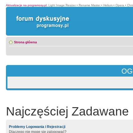
Aktualizacje na programosy.pl
:
Light Image Resizer
•
Rename Master
•
Helium
•
Opera
•
Chr
Strona główna
OG
Najczęściej Zadawane 
Problemy Logowania i Rejestracji
Dlaczego nie mogę się zalogować?