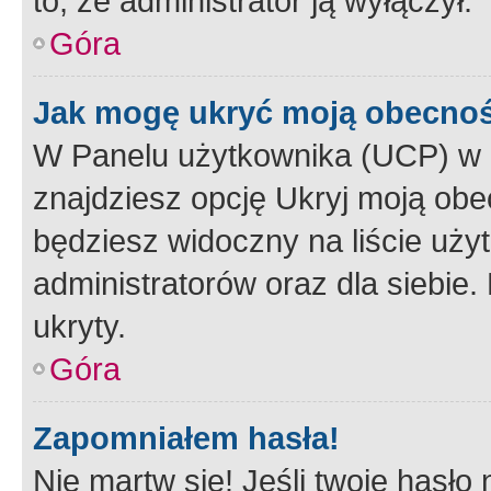
to, że administrator ją wyłączył.
Góra
Jak mogę ukryć moją obecno
W Panelu użytkownika (UCP) w 
znajdziesz opcję Ukryj moją obe
będziesz widoczny na liście użyt
administratorów oraz dla siebie.
ukryty.
Góra
Zapomniałem hasła!
Nie martw się! Jeśli twoje hasło