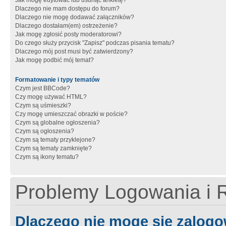
Jak mogę edytować lub usunąć ankietę?
Dlaczego nie mam dostępu do forum?
Dlaczego nie mogę dodawać załączników?
Dlaczego dostałam(em) ostrzeżenie?
Jak mogę zgłosić posty moderatorowi?
Do czego służy przycisk "Zapisz" podczas pisania tematu?
Dlaczego mój post musi być zatwierdzony?
Jak mogę podbić mój temat?
Formatowanie i typy tematów
Czym jest BBCode?
Czy mogę używać HTML?
Czym są uśmieszki?
Czy mogę umieszczać obrazki w poście?
Czym są globalne ogłoszenia?
Czym są ogłoszenia?
Czym są tematy przyklejone?
Czym są tematy zamknięte?
Czym są ikony tematu?
Problemy Logowania i R
Dlaczego nie mogę się zalog