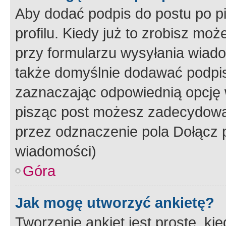
Aby dodać podpis do postu po 
profilu. Kiedy już to zrobisz m
przy formularzu wysyłania wiad
także domyślnie dodawać podpi
zaznaczając odpowiednią opcję 
pisząc post możesz zadecydowa
przez odznaczenie pola Dołącz 
wiadomości)
Góra
Jak mogę utworzyć ankietę?
Tworzenie ankiet jest proste, ki