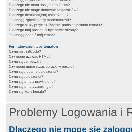
Jak mogę edytować lub usunąć ankietę?
Dlaczego nie mam dostępu do forum?
Dlaczego nie mogę dodawać załączników?
Dlaczego dostałam(em) ostrzeżenie?
Jak mogę zgłosić posty moderatorowi?
Do czego służy przycisk "Zapisz" podczas pisania tematu?
Dlaczego mój post musi być zatwierdzony?
Jak mogę podbić mój temat?
Formatowanie i typy tematów
Czym jest BBCode?
Czy mogę używać HTML?
Czym są uśmieszki?
Czy mogę umieszczać obrazki w poście?
Czym są globalne ogłoszenia?
Czym są ogłoszenia?
Czym są tematy przyklejone?
Czym są tematy zamknięte?
Czym są ikony tematu?
Problemy Logowania i R
Dlaczego nie mogę się zalog