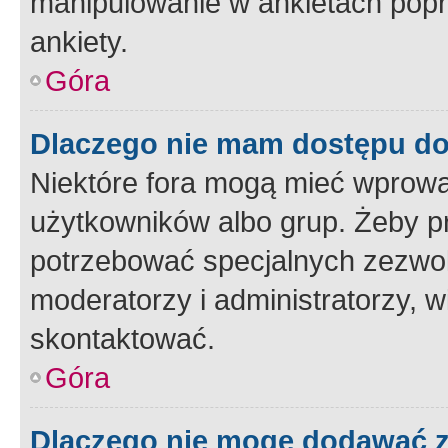
manipulowanie w ankietach popr
ankiety.
Góra
Dlaczego nie mam dostępu d
Niektóre fora mogą mieć wprowa
użytkowników albo grup. Żeby pr
potrzebować specjalnych zezwole
moderatorzy i administratorzy, w
skontaktować.
Góra
Dlaczego nie mogę dodawać 