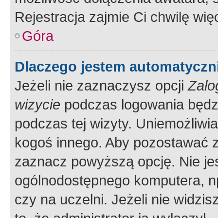
Rejestracja zajmie Ci chwilę wi
Góra
Dlaczego jestem automatycz
Jeżeli nie zaznaczysz opcji
Zalo
wizycie
podczas logowania będzi
podczas tej wizyty. Uniemożliwi
kogoś innego. Aby pozostawać 
zaznacz powyższą opcję. Nie jes
ogólnodostępnego komputera, np.
czy na uczelni. Jeżeli nie widzi