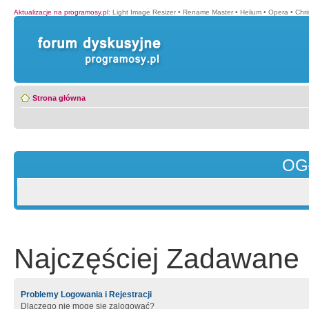
Aktualizacje na programosy.pl
:
Light Image Resizer
•
Rename Master
•
Helium
•
Opera
•
Chr
Strona główna
OG
Najczęściej Zadawane 
Problemy Logowania i Rejestracji
Dlaczego nie mogę się zalogować?