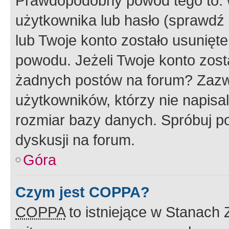
Prawdopodobny powód tego to:
użytkownika lub hasło (sprawdź e
lub Twoje konto zostało usunięte
powodu. Jeżeli Twoje konto zost
żadnych postów na forum? Zazw
użytkowników, którzy nie napisa
rozmiar bazy danych. Spróbuj po
dyskusji na forum.
Góra
Czym jest COPPA?
COPPA
to istniejące w Stanach