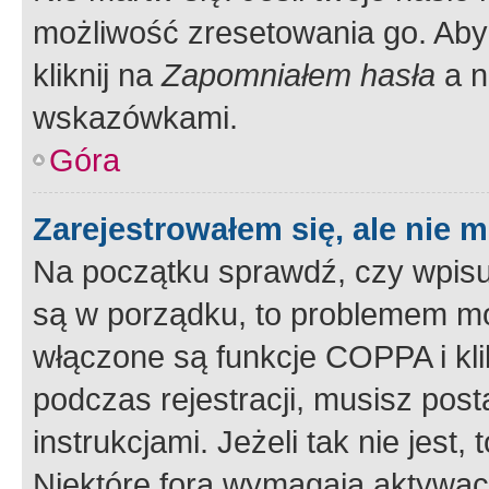
możliwość zresetowania go. Aby 
kliknij na
Zapomniałem hasła
a n
wskazówkami.
Góra
Zarejestrowałem się, ale nie 
Na początku sprawdź, czy wpisuj
są w porządku, to problemem mo
włączone są funkcje COPPA i kl
podczas rejestracji, musisz pos
instrukcjami. Jeżeli tak nie jes
Niektóre fora wymagają aktywac