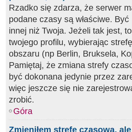
Rzadko się zdarza, że serwer m
podane czasy są właściwe. Być 
innej niż Twoja. Jeżeli tak jest,
twojego profilu, wybierając str
obszaru (np Berlin, Bruksela, Ko
Pamiętaj, że zmiana strefy czas
być dokonana jedynie przez zar
więc jeszcze się nie zarejestrow
zrobić.
Góra
Zmieniłem strefę czasową, ale