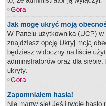
to, że administrator ją wyłączył.
Góra
Jak mogę ukryć moją obecno
W Panelu użytkownika (UCP) w 
znajdziesz opcję Ukryj moją obe
będziesz widoczny na liście użyt
administratorów oraz dla siebie.
ukryty.
Góra
Zapomniałem hasła!
Nie martw się! Jeśli twoje hasło