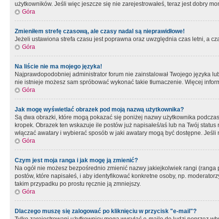
użytkowników. Jeśli więc jeszcze się nie zarejestrowałeś, teraz jest dobry mo
Góra
Zmieniłem strefę czasową, ale czasy nadal są nieprawidłowe!
Jeżeli ustawiona strefa czasu jest poprawna oraz uwzględnia czas letni, a c
Góra
Na liście nie ma mojego języka!
Najprawdopodobniej administrator forum nie zainstalował Twojego języka lub n
nie istnieje możesz sam spróbować wykonać takie tłumaczenie. Więcej inform
Góra
Jak mogę wyświetlać obrazek pod moją nazwą użytkownika?
Są dwa obrazki, które mogą pokazać się poniżej nazwy użytkownika podczas
kropek. Obrazek ten wskazuje ile postów już napisałeś/aś lub na Twój status
włączać awatary i wybierać sposób w jaki awatary mogą być dostępne. Jeśli n
Góra
Czym jest moja ranga i jak mogę ją zmienić?
Na ogół nie możesz bezpośrednio zmienić nazwy jakiejkolwiek rangi (ranga 
postów, które napisałeś, i aby identyfikować konkretne osoby, np. moderator
takim przypadku po prostu ręcznie ją zmniejszy.
Góra
Dlaczego muszę się zalogować po kliknięciu w przycisk "e-mail"?