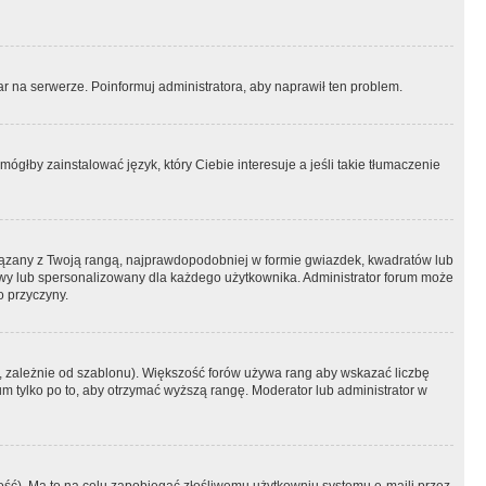
r na serwerze. Poinformuj administratora, aby naprawił ten problem.
ógłby zainstalować język, który Ciebie interesuje a jeśli takie tłumaczenie
iązany z Twoją rangą, najprawdopodobniej w formie gwiazdek, kwadratów lub
atowy lub spersonalizowany dla każdego użytkownika. Administrator forum może
o przyczyny.
, zależnie od szablonu). Większość forów używa rang aby wskazać liczbę
um tylko po to, aby otrzymać wyższą rangę. Moderator lub administrator w