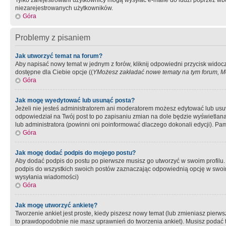
Tylko zarejestrowani użytkownicy mogą wysyłać e-maile do ludzi poprzez wbu
niezarejestrowanych użytkowników.
Góra
Problemy z pisaniem
Jak utworzyć temat na forum?
Aby napisać nowy temat w jednym z forów, kliknij odpowiedni przycisk widoc
dostępne dla Ciebie opcje ((
YMożesz zakładać nowe tematy na tym forum, Mo
Góra
Jak mogę wyedytować lub usunąć posta?
Jeżeli nie jesteś administratorem ani moderatorem możesz edytować lub usuwać
odpowiedział na Twój post to po zapisaniu zmian na dole będzie wyświetlana 
lub administratora (powinni oni poinformować dlaczego dokonali edycji). Pam
Góra
Jak mogę dodać podpis do mojego postu?
Aby dodać podpis do postu po pierwsze musisz go utworzyć w swoim profilu.
podpis do wszystkich swoich postów zaznaczając odpowiednią opcję w swoi
wysyłania wiadomości)
Góra
Jak mogę utworzyć ankietę?
Tworzenie ankiet jest proste, kiedy piszesz nowy temat (lub zmieniasz pier
to prawdopodobnie nie masz uprawnień do tworzenia ankiet). Musisz podać tyt