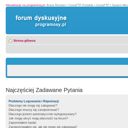
Aktualizacje na programosy.pl
:
Brave Browser
•
CrossFTP Portable
•
CrossFTP
•
System Mec
Strona główna
Najczęściej Zadawane Pytania
Problemy Logowania i Rejestracji
Dlaczego nie mogę się zalogować?
Dlaczego muszę się zarejestrować?
Dlaczego jestem automatycznie wylogowywany?
Jak mogę ukryć moją obecność na forum?
Zapomniałem hasła!
Zarejestrowałem się, ale nie mogę się zalogować!