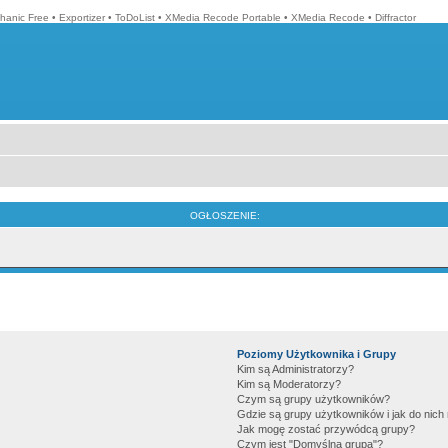
hanic Free
•
Exportizer
•
ToDoList
•
XMedia Recode Portable
•
XMedia Recode
•
Diffractor
OGŁOSZENIE:
Poziomy Użytkownika i Grupy
Kim są Administratorzy?
Kim są Moderatorzy?
Czym są grupy użytkowników?
Gdzie są grupy użytkowników i jak do nic
Jak mogę zostać przywódcą grupy?
Czym jest "Domyślna grupa"?