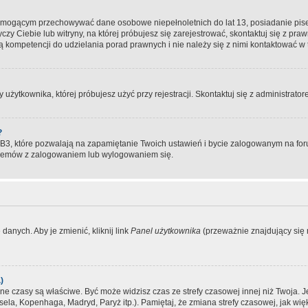
, mogącym przechowywać dane osobowe niepełnoletnich do lat 13, posiadanie pi
yczy Ciebie lub witryny, na której próbujesz się zarejestrować, skontaktuj się z pr
 kompetencji do udzielania porad prawnych i nie należy się z nimi kontaktować w te
użytkownika, której próbujesz użyć przy rejestracji. Skontaktuj się z administrat
?
, które pozwalają na zapamiętanie Twoich ustawień i bycie zalogowanym na forum
blemów z zalogowaniem lub wylogowaniem się.
danych. Aby je zmienić, kliknij link
Panel użytkownika
(przeważnie znajdujący się n
)
czasy są właściwe. Być może widzisz czas ze strefy czasowej innej niż Twoja. Jeże
sela, Kopenhaga, Madryd, Paryż itp.). Pamiętaj, że zmiana strefy czasowej, jak 