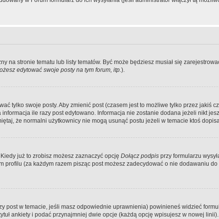
dowany w Forum formularz do ich wysyłania (jeśli administrator włączył tą możliw
zny na stronie tematu lub listy tematów. Być może będziesz musiał się zarejestr
żesz edytować swoje posty na tym forum, itp.
).
 tylko swoje posty. Aby zmienić post (czasem jest to możliwe tylko przez jakiś cz
informacja ile razy post edytowano. Informacja nie zostanie dodana jeżeli nikt je
iętaj, że normalni użytkownicy nie mogą usunąć postu jeżeli w temacie ktoś dopisał
 Kiedy już to zrobisz możesz zaznaczyć opcję
Dołącz podpis
przy formularzu wysy
m profilu (za każdym razem pisząc post możesz zadecydować o nie dodawaniu do 
wszy post w temacie, jeśli masz odpowiednie uprawnienia) powinieneś widzieć formu
uł ankiety i podać przynajmniej dwie opcje (każdą opcję wpisujesz w nowej linii).