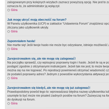
zalogowanym przy kolejnych wizytach zaznacz powyższą opcję. Nie jest to zal
oznacza to, że administrator ją wyłączył.
Góra
Jak mogę ukryć moją obecność na forum?
W Panelu użytkownika (UCP) w zakładce “Ustawienia Forum” znajdziesz opcję 
zliczany jako użytkownik ukryty.
Góra
Zapomniałem hasła!
Nie martw się! Jeśli twoje hasło nie może byc odzyskane, istnieje możliwość z
Góra
Zarejestrowałem się, ale nie mogę się zalogować!
Na początku sprawdź, czy wpisujesz poprawny login i hasło. Jeżeli te są w 
postąpić zgodnie z otrzymanymi instrukcjami. Jeżeli tak nie jest, to może 
można się na nie logować. Po rejestracji powinieneś otrzymać wiadomość czy 
że podałeś poprawny adres? Jednym z powodów wykorzystania aktywacji je
Góra
Zarejestrowałem się kiedyś, ale nie mogę się już zalogować!
Prawdopodobny powód tego to: wprowadzasz błędna nazwę użytkownika lub hasł
usunięte to być może nie pisałeś żadnych postów na forum? Zazwyczaj na fo
do dyskusji na forum.
Góra