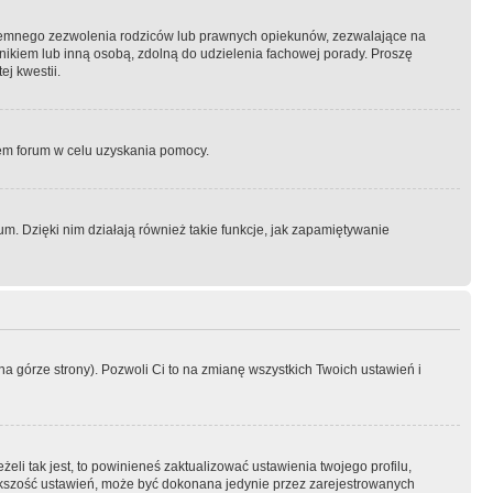
semnego zezwolenia rodziców lub prawnych opiekunów, zezwalające na
awnikiem lub inną osobą, zdolną do udzielenia fachowej porady. Proszę
j kwestii.
orem forum w celu uzyskania pomocy.
. Dzięki nim działają również takie funkcje, jak zapamiętywanie
a górze strony). Pozwoli Ci to na zmianę wszystkich Twoich ustawień i
li tak jest, to powinieneś zaktualizować ustawienia twojego profilu,
większość ustawień, może być dokonana jedynie przez zarejestrowanych