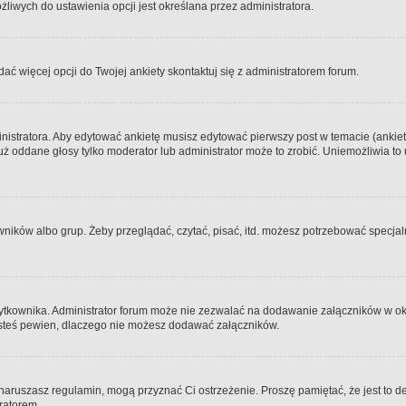
iwych do ustawienia opcji jest określana przez administratora.
dać więcej opcji do Twojej ankiety skontaktuj się z administratorem forum.
nistratora. Aby edytować ankietę musisz edytować pierwszy post w temacie (ankieta
y już oddane głosy tylko moderator lub administrator może to zrobić. Uniemożliwia
ków albo grup. Żeby przeglądać, czytać, pisać, itd. możesz potrzebować specjalny
ytkownika. Administrator forum może nie zezwalać na dodawanie załączników w o
 jesteś pewien, dlaczego nie możesz dodawać załączników.
e naruszasz regulamin, mogą przyznać Ci ostrzeżenie. Proszę pamiętać, że jest to d
tratorem.