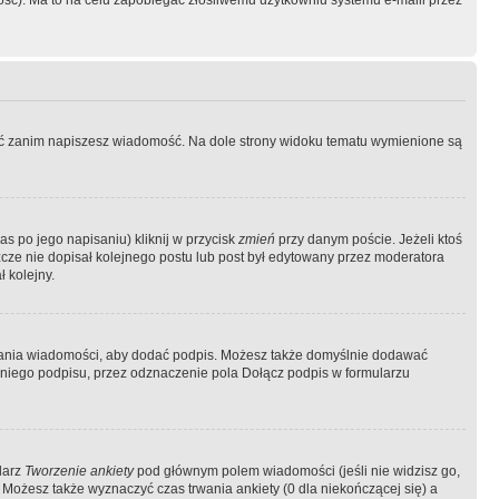
ość). Ma to na celu zapobiegać złośliwemu użytkowniu systemu e-maili przez
ować zanim napiszesz wiadomość. Na dole strony widoku tematu wymienione są
as po jego napisaniu) kliknij w przycisk
zmień
przy danym poście. Jeżeli ktoś
szcze nie dopisał kolejnego postu lub post był edytowany przez moderatora
 kolejny.
łania wiadomości, aby dodać podpis. Możesz także domyślnie dodawać
niego podpisu, przez odznaczenie pola Dołącz podpis w formularzu
larz
Tworzenie ankiety
pod głównym polem wiadomości (jeśli nie widzisz go,
 Możesz także wyznaczyć czas trwania ankiety (0 dla niekończącej się) a