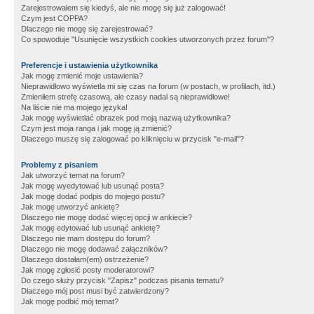
Zarejestrowałem się kiedyś, ale nie mogę się już zalogować!
Czym jest COPPA?
Dlaczego nie mogę się zarejestrować?
Co spowoduje "Usunięcie wszystkich cookies utworzonych przez forum"?
Preferencje i ustawienia użytkownika
Jak mogę zmienić moje ustawienia?
Nieprawidłowo wyświetla mi się czas na forum (w postach, w profilach, itd.)
Zmieniłem strefę czasową, ale czasy nadal są nieprawidłowe!
Na liście nie ma mojego języka!
Jak mogę wyświetlać obrazek pod moją nazwą użytkownika?
Czym jest moja ranga i jak mogę ją zmienić?
Dlaczego muszę się zalogować po kliknięciu w przycisk "e-mail"?
Problemy z pisaniem
Jak utworzyć temat na forum?
Jak mogę wyedytować lub usunąć posta?
Jak mogę dodać podpis do mojego postu?
Jak mogę utworzyć ankietę?
Dlaczego nie mogę dodać więcej opcji w ankiecie?
Jak mogę edytować lub usunąć ankietę?
Dlaczego nie mam dostępu do forum?
Dlaczego nie mogę dodawać załączników?
Dlaczego dostałam(em) ostrzeżenie?
Jak mogę zgłosić posty moderatorowi?
Do czego służy przycisk "Zapisz" podczas pisania tematu?
Dlaczego mój post musi być zatwierdzony?
Jak mogę podbić mój temat?