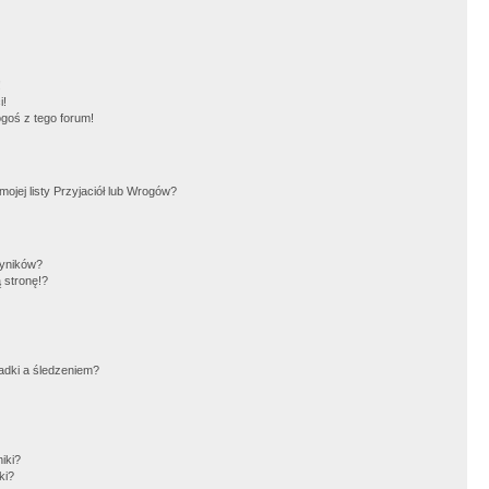
!
i!
goś z tego forum!
jej listy Przyjaciół lub Wrogów?
wyników?
 stronę!?
adki a śledzeniem?
iki?
ki?