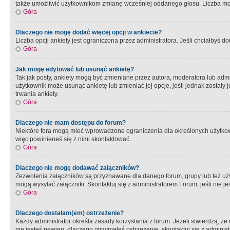
także umożliwić użytkownikom zmianę wcześniej oddanego głosu. Liczba możl
Góra
Dlaczego nie mogę dodać więcej opcji w ankiecie?
Liczba opcji ankiety jest ograniczona przez administratora. Jeśli chciałbyś do
Góra
Jak mogę edytować lub usunąć ankietę?
Tak jak posty, ankiety mogą być zmieniane przez autora, moderatora lub admi
użytkownik może usunąć ankietę lub zmieniać jej opcje, jeśli jednak został
trwania ankiety.
Góra
Dlaczego nie mam dostępu do forum?
Niektóre fora mogą mieć wprowadzone ograniczenia dla określonych użytkowni
więc powinieneś się z nimi skontaktować.
Góra
Dlaczego nie mogę dodawać załączników?
Zezwolenia załączników są przyznawane dla danego forum, grupy lub też uż
mogą wysyłać załączniki. Skontaktuj się z administratorem Forum, jeśli nie
Góra
Dlaczego dostałam(em) ostrzeżenie?
Każdy administrator określa zasady korzystania z forum. Jeżeli stwierdzą, ż
nie jesteś pewien, dlaczego otrzymałeś ostrzeżenie, skontaktuj sie z adminis