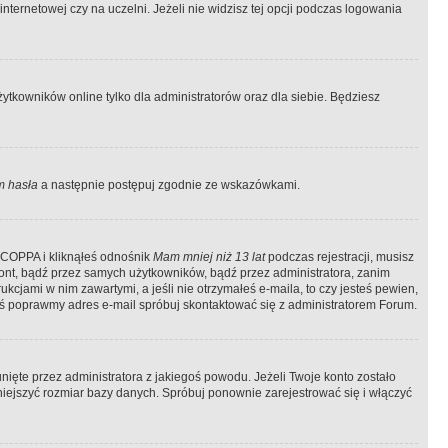
ternetowej czy na uczelni. Jeżeli nie widzisz tej opcji podczas logowania
tkowników online tylko dla administratorów oraz dla siebie. Będziesz
 hasła
a następnie postępuj zgodnie ze wskazówkami.
e COPPA i kliknąłeś odnośnik
Mam mniej niż 13 lat
podczas rejestracji, musisz
kont, bądź przez samych użytkowników, bądź przez administratora, zanim
cjami w nim zawartymi, a jeśli nie otrzymałeś e-maila, to czy jesteś pewien,
ś poprawmy adres e-mail spróbuj skontaktować się z administratorem Forum.
ięte przez administratora z jakiegoś powodu. Jeżeli Twoje konto zostało
iejszyć rozmiar bazy danych. Spróbuj ponownie zarejestrować się i włączyć