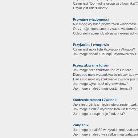
Czym jest "Domyślna grupa użytkownika"?
Czym jest link "Ekipa"?
Prywatne wiadomości
Nie mogę wysyłać prywatnych wiadomości
Otrzymuję niechciane prywatne wiadomośc
Odebrałem spam lub obraźliwy e-mail od ko
Przyjaciele i wrogowie
Czym jest moja lista Przyjaciół i Wrogów?
Jak mogę dodać / usunąć użytkowników z mo
Przeszukiwanie forów
Jak mogę przeszukiwać forum lub fora?
Dlaczego moje wyszukiwanie nie zwraca 
Dlaczego moje wyszukiwanie zwraca pustą
Jak mogę wyszukać użytkowników?
Jak mogę znaleźć moje posty i tematy?
Śledzenie tematu i Zakładki
Jaka jest różnica między utworzeniem zakł
Jak mogę śledzić wybrane fora lub tematy?
Jak mogę usunąć moje śledzenia?
Załączniki
Jak mogę odnaleźć wszystkie moje załączn
Jak mogę znaleźć wszystkie moje załączni