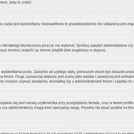
ment, żeby to zrobić.
zas nadal jest wyświetlany nieprawdłowo to prawdopodobnie źle ustawiony jest zega
ikt takiego tłumaczenia jeszcze nie wykonał. Spróbuj zapytać administratora czy m
acji możesz znaleźć na stronie phpBB (link znajdziesz w stopce).
 wyświetlania postu. Zależnie od użytego stylu, pierwszym może być obrazek pow
 na forum. Drugi, zazwyczaj większy, jest znany jako awatar i zazwyczaj jest unik
ie możesz używać awatarów, skontaktuj się z administratorami forum i zapytaj ich 
pojawia się pod nazwą użytkownika przy przeglądaniu tematu, oraz w twoim profilu
zy czy administratorzy mogą mieć specjalną rangę. Prosimy nie pisać postów na for