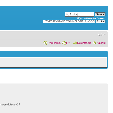
Wyszukiwarka Forum
Regulamin
FAQ
Rejestracja
Zaloguj
h mogę dołączyć?