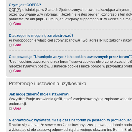
Czym jest COPPA?
COPPA
to istniejące w Stanach Zjednoczonych prawo, nakazujące witrynom
przechowywanie w/w informacji. Jeżeli nie jesteś pewien, czy przepis ten dot
pamiętać, że ani phpBB Group, ani oficjalny support phpBB w Polsce nie mają
Góra
Dlaczego nie mogę się zarejestrować?
Prawdopodobnie właściciel strony zbanował Twój adres IP lub zabronił nazwy 
Góra
Co spowoduje "Usunięcie wszystkich cookies utworzonych przez forum"
“Usuń cookies utworzone przez forum” usuwa cookies utworzone przez phpBB3
nieprzeczytanych postów. Usunięcie cookies może pomóc w przypadku pro
Góra
Preferencje i ustawienia użytkownika
Jak mogę zmienić moje ustawienia?
Wszystkie Twoje ustawienia (jeśli jesteś zarejestrowany) są zapisane w bazie 
preferencji.
Góra
Nieprawidłowo wyświetla mi się czas na forum (w postach, w profilach, itd.
Rzadko się zdarza, że serwer ma źle ustawiony czas i prawdopodobnie podane 
wybierając strefę czasową odpowiednią dla twojego obszaru (np Berlin, Bruk