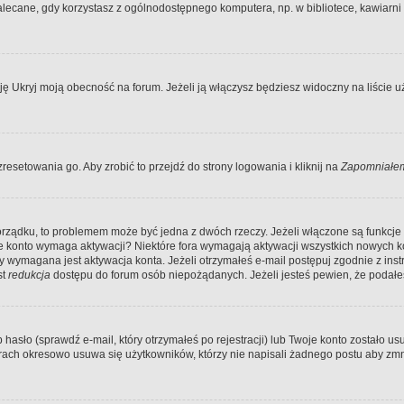
ecane, gdy korzystasz z ogólnodostępnego komputera, np. w bibliotece, kawiarni in
Ukryj moją obecność na forum. Jeżeli ją włączysz będziesz widoczny na liście uży
resetowania go. Aby zrobić to przejdź do strony logowania i kliknij na
Zapomniałem
porządku, to problemem może być jedna z dwóch rzeczy. Jeżeli włączone są funkcj
twoje konto wymaga aktywacji? Niektóre fora wymagają aktywacji wszystkich nowych 
wymagana jest aktywacja konta. Jeżeli otrzymałeś e-mail postępuj zgodnie z instruk
st
redukcja
dostępu do forum osób niepożądanych. Jeżeli jesteś pewien, że podałe
o (sprawdź e-mail, który otrzymałeś po rejestracji) lub Twoje konto zostało usun
rach okresowo usuwa się użytkowników, którzy nie napisali żadnego postu aby zmn