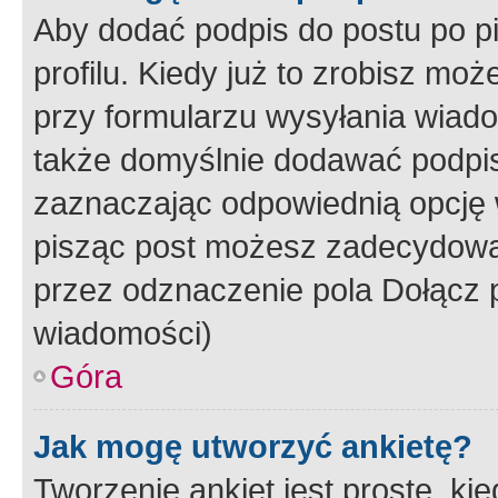
Aby dodać podpis do postu po 
profilu. Kiedy już to zrobisz m
przy formularzu wysyłania wiad
także domyślnie dodawać podpi
zaznaczając odpowiednią opcję 
pisząc post możesz zadecydowa
przez odznaczenie pola Dołącz 
wiadomości)
Góra
Jak mogę utworzyć ankietę?
Tworzenie ankiet jest proste, ki