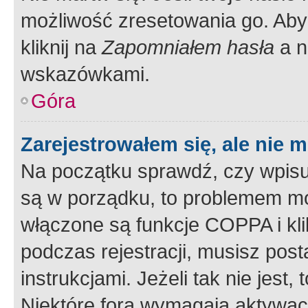
możliwość zresetowania go. Aby 
kliknij na
Zapomniałem hasła
a n
wskazówkami.
Góra
Zarejestrowałem się, ale nie 
Na początku sprawdź, czy wpisuj
są w porządku, to problemem mo
włączone są funkcje COPPA i kl
podczas rejestracji, musisz pos
instrukcjami. Jeżeli tak nie jes
Niektóre fora wymagają aktywac