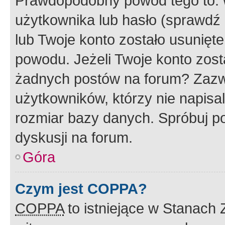
Prawdopodobny powód tego to:
użytkownika lub hasło (sprawdź e
lub Twoje konto zostało usunięte
powodu. Jeżeli Twoje konto zost
żadnych postów na forum? Zazw
użytkowników, którzy nie napisa
rozmiar bazy danych. Spróbuj po
dyskusji na forum.
Góra
Czym jest COPPA?
COPPA
to istniejące w Stanach