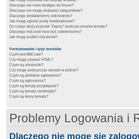
Jak mogę edytować lub usunąć ankietę?
Dlaczego nie mam dostępu do forum?
Dlaczego nie mogę dodawać załączników?
Dlaczego dostałam(em) ostrzeżenie?
Jak mogę zgłosić posty moderatorowi?
Do czego służy przycisk "Zapisz" podczas pisania tematu?
Dlaczego mój post musi być zatwierdzony?
Jak mogę podbić mój temat?
Formatowanie i typy tematów
Czym jest BBCode?
Czy mogę używać HTML?
Czym są uśmieszki?
Czy mogę umieszczać obrazki w poście?
Czym są globalne ogłoszenia?
Czym są ogłoszenia?
Czym są tematy przyklejone?
Czym są tematy zamknięte?
Czym są ikony tematu?
Problemy Logowania i R
Dlaczego nie mogę się zalog