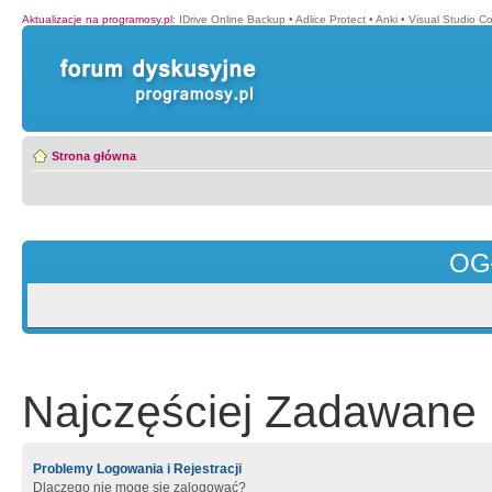
Aktualizacje na programosy.pl
:
IDrive Online Backup
•
Adlice Protect
•
Anki
•
Visual Studio C
Strona główna
OG
Najczęściej Zadawane 
Problemy Logowania i Rejestracji
Dlaczego nie mogę się zalogować?