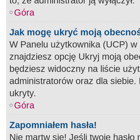
to, że administrator ją wyłączył.
Góra
Jak mogę ukryć moją obecno
W Panelu użytkownika (UCP) w 
znajdziesz opcję Ukryj moją obe
będziesz widoczny na liście użyt
administratorów oraz dla siebie.
ukryty.
Góra
Zapomniałem hasła!
Nie martw się! Jeśli twoje hasło