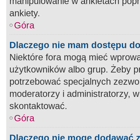
manipulowanie w ankietach popr
ankiety.
Góra
Dlaczego nie mam dostępu d
Niektóre fora mogą mieć wprowa
użytkowników albo grup. Żeby pr
potrzebować specjalnych zezwole
moderatorzy i administratorzy, w
skontaktować.
Góra
Dlaczego nie mogę dodawać 