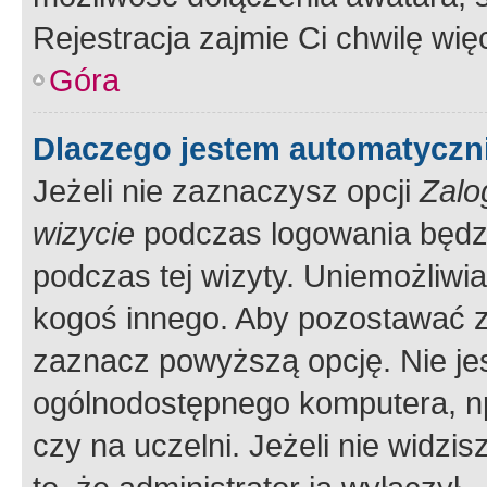
Rejestracja zajmie Ci chwilę wi
Góra
Dlaczego jestem automatycz
Jeżeli nie zaznaczysz opcji
Zalo
wizycie
podczas logowania będzi
podczas tej wizyty. Uniemożliwi
kogoś innego. Aby pozostawać 
zaznacz powyższą opcję. Nie jes
ogólnodostępnego komputera, np.
czy na uczelni. Jeżeli nie widzi