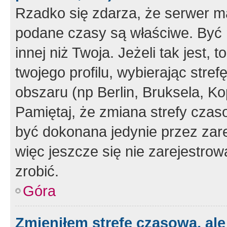
Rzadko się zdarza, że serwer m
podane czasy są właściwe. Być 
innej niż Twoja. Jeżeli tak jest,
twojego profilu, wybierając str
obszaru (np Berlin, Bruksela, Ko
Pamiętaj, że zmiana strefy czas
być dokonana jedynie przez zar
więc jeszcze się nie zarejestrow
zrobić.
Góra
Zmieniłem strefę czasową, ale