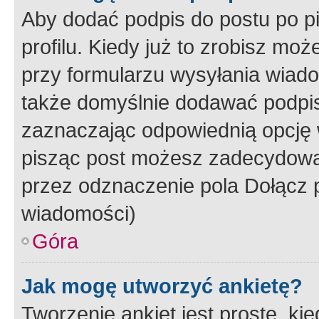
Aby dodać podpis do postu po 
profilu. Kiedy już to zrobisz m
przy formularzu wysyłania wiad
także domyślnie dodawać podpi
zaznaczając odpowiednią opcję 
pisząc post możesz zadecydowa
przez odznaczenie pola Dołącz 
wiadomości)
Góra
Jak mogę utworzyć ankietę?
Tworzenie ankiet jest proste, ki