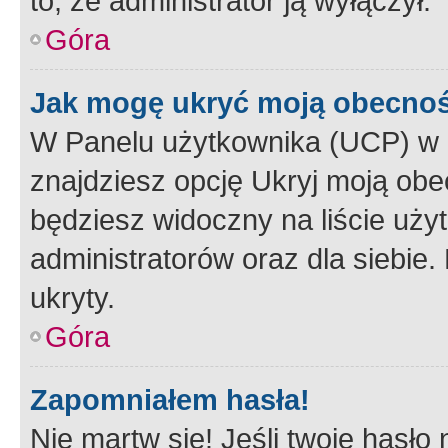
to, że administrator ją wyłączył.
Góra
Jak mogę ukryć moją obecno
W Panelu użytkownika (UCP) w 
znajdziesz opcję Ukryj moją obe
będziesz widoczny na liście użyt
administratorów oraz dla siebie.
ukryty.
Góra
Zapomniałem hasła!
Nie martw się! Jeśli twoje hasło