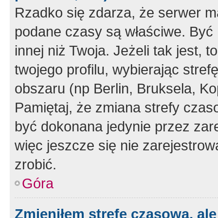
Rzadko się zdarza, że serwer m
podane czasy są właściwe. Być 
innej niż Twoja. Jeżeli tak jest,
twojego profilu, wybierając str
obszaru (np Berlin, Bruksela, Ko
Pamiętaj, że zmiana strefy czas
być dokonana jedynie przez zar
więc jeszcze się nie zarejestrow
zrobić.
Góra
Zmieniłem strefę czasową, ale