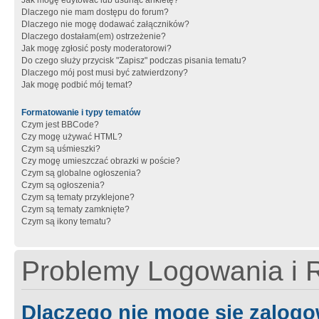
Jak mogę edytować lub usunąć ankietę?
Dlaczego nie mam dostępu do forum?
Dlaczego nie mogę dodawać załączników?
Dlaczego dostałam(em) ostrzeżenie?
Jak mogę zgłosić posty moderatorowi?
Do czego służy przycisk "Zapisz" podczas pisania tematu?
Dlaczego mój post musi być zatwierdzony?
Jak mogę podbić mój temat?
Formatowanie i typy tematów
Czym jest BBCode?
Czy mogę używać HTML?
Czym są uśmieszki?
Czy mogę umieszczać obrazki w poście?
Czym są globalne ogłoszenia?
Czym są ogłoszenia?
Czym są tematy przyklejone?
Czym są tematy zamknięte?
Czym są ikony tematu?
Problemy Logowania i R
Dlaczego nie mogę się zalog