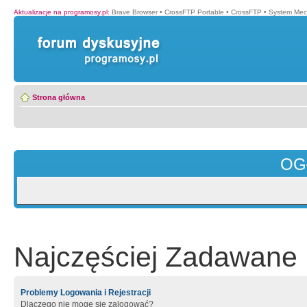
Aktualizacje na programosy.pl
:
Brave Browser
•
CrossFTP Portable
•
CrossFTP
•
System Mec
Strona główna
OG
Najczęściej Zadawane 
Problemy Logowania i Rejestracji
Dlaczego nie mogę się zalogować?