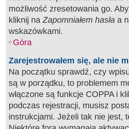
możliwość zresetowania go. Aby 
kliknij na
Zapomniałem hasła
a n
wskazówkami.
Góra
Zarejestrowałem się, ale nie 
Na początku sprawdź, czy wpisuj
są w porządku, to problemem mo
włączone są funkcje COPPA i kl
podczas rejestracji, musisz pos
instrukcjami. Jeżeli tak nie jes
Niektóre fora wymagają aktywac