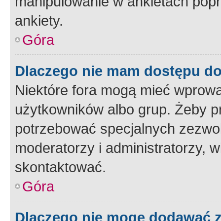
manipulowanie w ankietach popr
ankiety.
Góra
Dlaczego nie mam dostępu d
Niektóre fora mogą mieć wprowa
użytkowników albo grup. Żeby pr
potrzebować specjalnych zezwole
moderatorzy i administratorzy, w
skontaktować.
Góra
Dlaczego nie mogę dodawać 