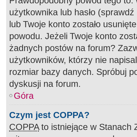
Prawdopodobny powód tego to:
użytkownika lub hasło (sprawdź e
lub Twoje konto zostało usunięte
powodu. Jeżeli Twoje konto zost
żadnych postów na forum? Zazw
użytkowników, którzy nie napisa
rozmiar bazy danych. Spróbuj po
dyskusji na forum.
Góra
Czym jest COPPA?
COPPA
to istniejące w Stanach