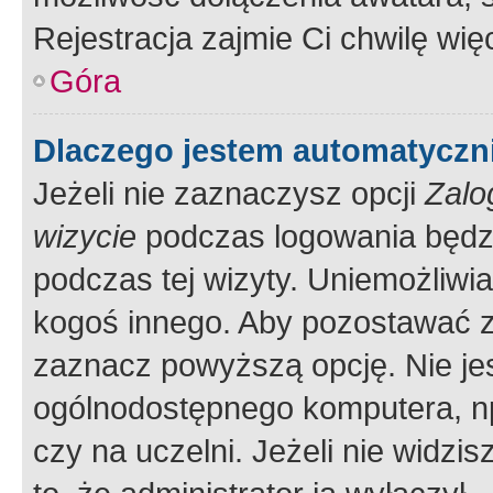
Rejestracja zajmie Ci chwilę wi
Góra
Dlaczego jestem automatycz
Jeżeli nie zaznaczysz opcji
Zalo
wizycie
podczas logowania będzi
podczas tej wizyty. Uniemożliwi
kogoś innego. Aby pozostawać 
zaznacz powyższą opcję. Nie jes
ogólnodostępnego komputera, np.
czy na uczelni. Jeżeli nie widzi